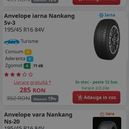
%
Discount
Anvelope iarna Nankang
Iarna
Sv-3
195/45 R16 84V
Turisme
Consum
D
Aderenta
C
Zgomot
A
71 dB
Livrare gratuită *
In stoc - peste 12 buc
285
livrare 2/3 zile
RON
4
352 RON
Adauga in cos
19
%
Discount
Anvelope vara Nankang
Vara
Ns-20
195/45 R16 84V