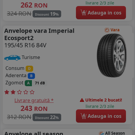
262
livrare 2/3 zile
RON
4
324 RON
Adauga in cos
19
%
Discount
Anvelope vara Imperial
Vara
Ecosport2
195/45 R16 84V
Turisme
Consum
D
Aderenta
B
Zgomot
A
71 dB
Livrare gratuită *
Ultimele 2 bucati!
243
livrare 2/3 zile
RON
4
312 RON
Adauga in cos
22
%
Discount
Anvelope all season
All Season