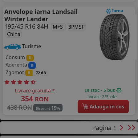
Anvelope iarna Landsail
Iarna
Winter Lander
195/45 R16 84H
M+S
3PMSF
China
Turisme
Consum
D
Aderenta
B
Zgomot
B
72 dB
Livrare gratuită *
In stoc - 5 buc
354
livrare 2/3 zile
RON
4
438 RON
Adauga in cos
19
%
Discount
Pagina 1