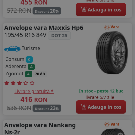
455
RON
4
572 RON
Adauga in cos
20
%
Discount
Anvelope vara Maxxis Hp6
Vara
195/45 R16 84V
DOT 25
Turisme
Consum
C
Aderenta
A
Zgomot
A
70 dB
Livrare gratuită *
In stoc - peste 12 buc
416
livrare 5/7 zile
RON
4
536 RON
Adauga in cos
22
%
Discount
Anvelope vara Nankang
Vara
Ns-2r