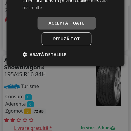
cu Politica noastră privind cookie-urile.
Află
Aderenta
C
mai multe
Zgomot
B
72 dB
ACCEPTĂ TOATE
Livrare gratuită *
Ultima bucata!
315
livrare 2/3 zile
RON
REFUZĂ TOT
4
390 RON
Adauga in cos
19
%
Discount
ARATĂ DETALIILE
Anvelope iarna Imperial
Iarna
Snowdragon3
195/45 R16 84H
Turisme
Consum
C
Aderenta
C
Zgomot
B
72 dB
Livrare gratuită *
In stoc - 6 buc