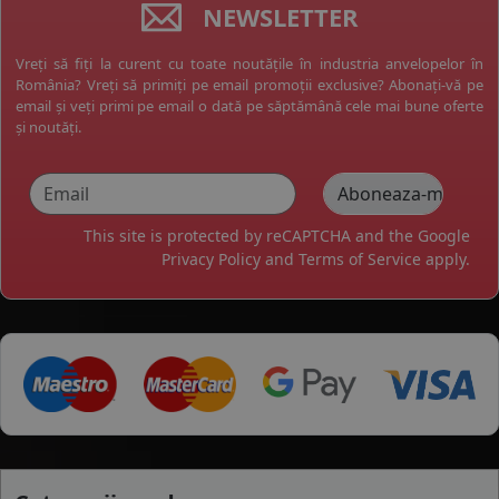
NEWSLETTER
Vreți să fiți la curent cu toate noutățile în industria anvelopelor în
România? Vreți să primiți pe email promoții exclusive? Abonați-vă pe
email și veți primi pe email o dată pe săptămână cele mai bune oferte
și noutăți.
This site is protected by reCAPTCHA and the Google
Privacy Policy
and
Terms of Service
apply.