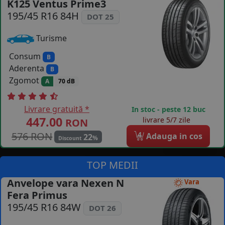
K125 Ventus Prime3
COS (
0 PRODUSE
)
195/45 R16 84H
DOT 25
Turisme
Consum
B
Aderenta
B
Zgomot
A
70 dB
Livrare gratuită *
In stoc - peste 12 buc
447.00
livrare 5/7 zile
RON
576 RON
4
Adauga in cos
22
%
Discount
TOP MEDII
Anvelope vara Nexen N
Vara
Fera Primus
195/45 R16 84W
DOT 26