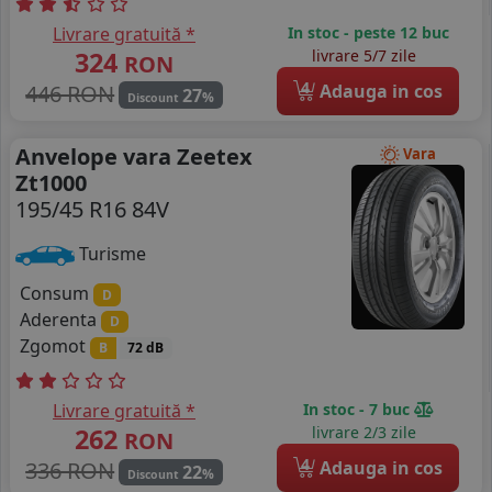
Livrare gratuită *
In stoc - peste 12 buc
324
livrare 5/7 zile
RON
4
446 RON
Adauga in cos
27
%
Discount
Anvelope vara Zeetex
Vara
Zt1000
195/45 R16 84V
Turisme
Consum
D
Aderenta
D
Zgomot
B
72 dB
Livrare gratuită *
In stoc - 7 buc
262
livrare 2/3 zile
RON
4
336 RON
Adauga in cos
22
%
Discount