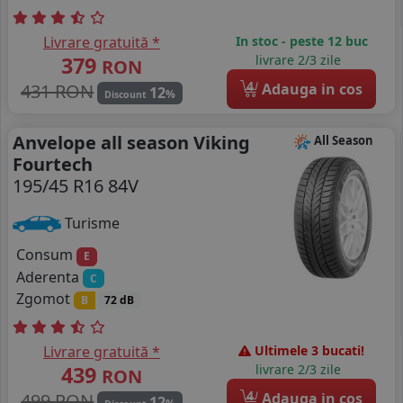
Livrare gratuită *
In stoc - peste 12 buc
379
livrare 2/3 zile
RON
4
431 RON
Adauga in cos
12
%
Discount
Anvelope all season Viking
All Season
Fourtech
195/45 R16 84V
Turisme
Consum
E
Aderenta
C
Zgomot
B
72 dB
Livrare gratuită *
Ultimele 3 bucati!
439
livrare 2/3 zile
RON
4
499 RON
Adauga in cos
12