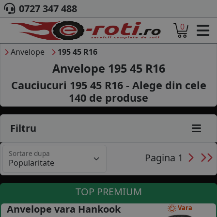
0727 347 488
0
ACASA
DESPRE NOI
Anvelope
195 45 R16
ANVELOPE
Anvelope 195 45 R16
AUTO
Cauciucuri 195 45 R16 - Alege din cele
CAMION
140
de produse
MOTO
AGROINDUSTRIALE
CAUTARE DUPA
Filtru
DIMENSIUNI
PRODUCATORI ANVELOPE
Sortare dupa
MARCA AUTO
Pagina 1
BLOG
B2B - COLABORARE COMPANII
TOP PREMIUM
CONT
Anvelope vara Hankook
Vara
CONTACT