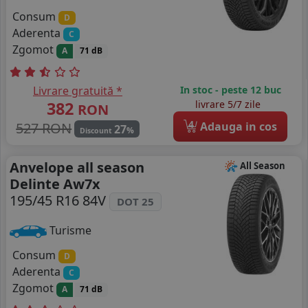
Consum
D
Aderenta
C
Zgomot
A
71 dB
Livrare gratuită *
In stoc - peste 12 buc
382
livrare 5/7 zile
RON
4
527 RON
Adauga in cos
27
%
Discount
Anvelope all season
All Season
Delinte Aw7x
195/45 R16 84V
DOT 25
Turisme
Consum
D
Aderenta
C
Zgomot
A
71 dB