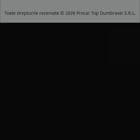
Toate drepturile rezervate © 2026 Procar Top Dumbravei S.R.L.