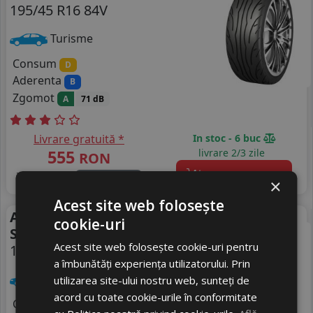
195/45 R16 84V
Turisme
Consum
D
Aderenta
B
Zgomot
A
71 dB
Livrare gratuită *
In stoc - 6 buc
555
livrare 2/3 zile
RON
4
715 RON
Adauga in cos
22
%
Discount
×
Acest site web folosește
Anvelope iarna Minerva
Iarna
cookie-uri
S210
Acest site web folosește cookie-uri pentru
195/45 R16 84H
a îmbunătăți experiența utilizatorului. Prin
Turisme
utilizarea site-ului nostru web, sunteți de
acord cu toate cookie-urile în conformitate
Consum
C