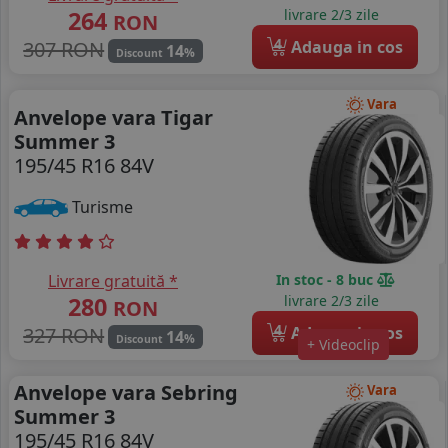
264
livrare 2/3 zile
RON
4
307 RON
Adauga in cos
14
%
Discount
Vara
Anvelope vara Tigar
Summer 3
195/45 R16 84V
Turisme
Livrare gratuită *
In stoc - 8 buc
280
livrare 2/3 zile
RON
4
327 RON
Adauga in cos
14
%
Discount
+ Videoclip
Anvelope vara Sebring
Vara
Summer 3
195/45 R16 84V