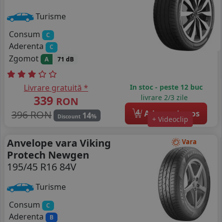
Turisme
Consum
C
Aderenta
C
Zgomot
A
71 dB
Livrare gratuită *
In stoc - peste 12 buc
339
livrare 2/3 zile
RON
4
396 RON
Adauga in cos
14
%
Discount
+ Videoclip
Anvelope vara Viking
Vara
Protech Newgen
195/45 R16 84V
Turisme
Consum
C
Aderenta
B