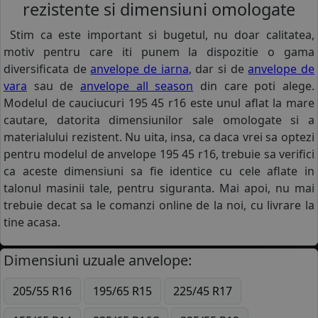
rezistente si dimensiuni omologate
Stim ca este important si bugetul, nu doar calitatea,
motiv pentru care iti punem la dispozitie o gama
diversificata de
anvelope de iarna
, dar si de
anvelope de
vara
sau de
anvelope all season
din care poti alege.
Modelul de cauciucuri 195 45 r16 este unul aflat la mare
cautare, datorita dimensiunilor sale omologate si a
materialului rezistent. Nu uita, insa, ca daca vrei sa optezi
pentru modelul de anvelope 195 45 r16, trebuie sa verifici
ca aceste dimensiuni sa fie identice cu cele aflate in
talonul masinii tale, pentru siguranta. Mai apoi, nu mai
trebuie decat sa le comanzi online de la noi, cu livrare la
tine acasa.
Dimensiuni uzuale anvelope:
205/55 R16
195/65 R15
225/45 R17