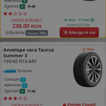
Aderenta
A
Zgomot
A
70 dB
Livrare gratuită *
In stoc - 11 buc
238.00
livrare 2/3 zile
RON
278 RON
4
Adauga in cos
14
%
Discount
Anvelope vara Taurus
Vara
Summer 3
195/45 R16 84V
Turisme
Consum
C
Aderenta
C
Zgomot
A
71 dB
Livrare gratuită *
Ultimele 3 bucati!