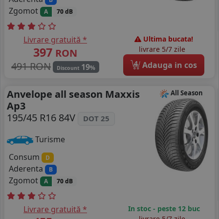
Zgomot
A
70 dB
Livrare gratuită *
Ultima bucata!
397
livrare 5/7 zile
RON
4
491 RON
Adauga in cos
19
%
Discount
Anvelope all season Maxxis
All Season
Ap3
195/45 R16 84V
DOT 25
Turisme
Consum
D
Aderenta
B
Zgomot
A
70 dB
Livrare gratuită *
In stoc - peste 12 buc
livrare 5/7 zile