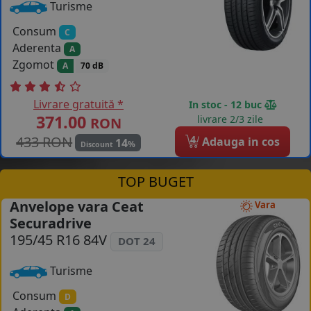
Turisme
Consum
C
Aderenta
A
Zgomot
A
70 dB
Livrare gratuită *
In stoc - 12 buc
371.00
livrare 2/3 zile
RON
433 RON
4
Adauga in cos
14
%
Discount
TOP BUGET
Anvelope vara Ceat
Vara
Securadrive
195/45 R16 84V
DOT 24
Turisme
Consum
D