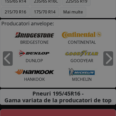
155/65 R14
235/65 R16C
225/55 R19
215/70 R16
175/70 R14
Mai multe
Producatori anvelope:
BRIDGESTONE
CONTINENTAL
DUNLOP
GOODYEAR
Inapoi
I
HANKOOK
MICHELIN
Pneuri 195/45R16 -
Gama variata de la
producatori de top