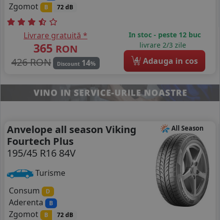
Zgomot
B
72 dB
Livrare gratuită *
In stoc - peste 12 buc
365
livrare 2/3 zile
RON
4
426 RON
Adauga in cos
14
%
Discount
Anvelope all season Viking
All Season
Fourtech Plus
195/45 R16 84V
Turisme
Consum
D
Aderenta
B
Zgomot
B
72 dB