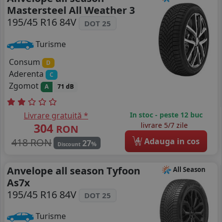
Mastersteel All Weather 3
195/45 R16 84V
DOT 25
Turisme
Consum
D
Aderenta
C
Zgomot
A
71 dB
Livrare gratuită *
In stoc - peste 12 buc
304
livrare 5/7 zile
RON
4
418 RON
Adauga in cos
27
%
Discount
Anvelope all season Tyfoon
All Season
As7x
195/45 R16 84V
DOT 25
Turisme