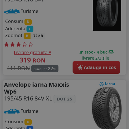
Turisme
Consum
D
Aderenta
C
Zgomot
B
72 dB
Livrare gratuită *
In stoc - 4 buc
319
livrare 2/3 zile
RON
4
411 RON
Adauga in cos
22
%
Discount
Anvelope iarna Maxxis
Iarna
Wp6
195/45 R16 84V XL
DOT 25
Turisme
Consum
D
Aderenta
B