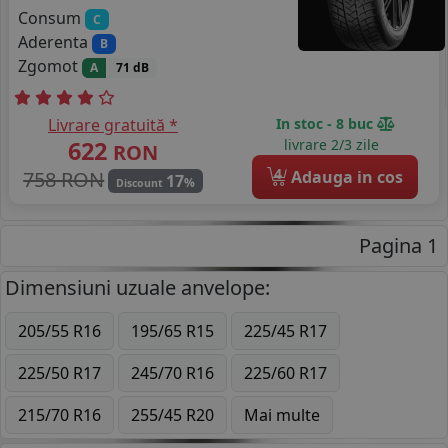
Consum
C
Aderenta
B
Zgomot
A
71 dB
Livrare gratuită *
In stoc - 8 buc
622
livrare 2/3 zile
RON
4
758 RON
Adauga in cos
17
%
Discount
Pagina 1
Dimensiuni uzuale anvelope:
205/55 R16
195/65 R15
225/45 R17
225/50 R17
245/70 R16
225/60 R17
215/70 R16
255/45 R20
Mai multe