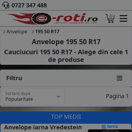
0727 347 488
0
ACASA
DESPRE NOI
Anvelope
195 50 R17
ANVELOPE
Anvelope 195 50 R17
AUTO
Cauciucuri 195 50 R17 - Alege din cele
1
CAMION
de produse
MOTO
AGROINDUSTRIALE
CAUTARE DUPA
Filtru
DIMENSIUNI
PRODUCATORI ANVELOPE
Sortare dupa
MARCA AUTO
Pagina 1
BLOG
B2B - COLABORARE COMPANII
TOP MEDII
CONT
Anvelope iarna Vredestein
Iarna
CONTACT