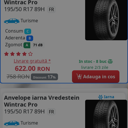
Wintrac Pro
195/50 R17 89H
COS (
0 PRODUSE
)
FR
Turisme
Consum
C
Aderenta
B
Zgomot
A
71 dB
Livrare gratuită *
In stoc - 8 buc
622.00
livrare 2/3 zile
RON
758 RON
4
Adauga in cos
17
%
Discount
Anvelope iarna Vredestein
Iarna
Wintrac Pro
195/50 R17 89H
FR
Turisme