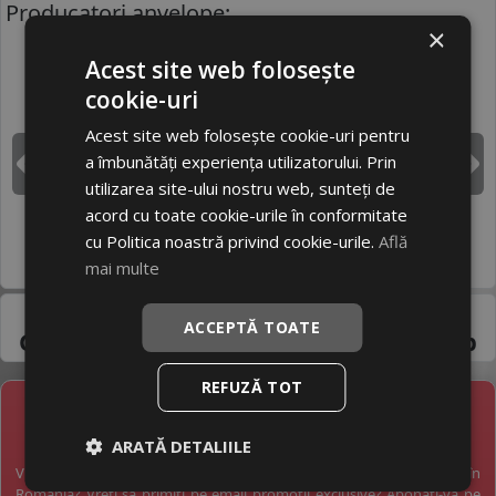
Producatori anvelope:
×
Acest site web folosește
BRIDGESTONE
CONTINENTAL
cookie-uri
Acest site web folosește cookie-uri pentru
a îmbunătăți experiența utilizatorului. Prin
DUNLOP
GOODYEAR
Inapoi
I
utilizarea site-ului nostru web, sunteți de
acord cu toate cookie-urile în conformitate
cu Politica noastră privind cookie-urile.
Află
HANKOOK
MICHELIN
mai multe
Pneuri 195/50R17 -
ACCEPTĂ TOATE
Gama variata de la
producatori de top
REFUZĂ TOT
NEWSLETTER
ARATĂ DETALIILE
Vreți să fiți la curent cu toate noutățile în industria anvelopelor în
România? Vreți să primiți pe email promoții exclusive? Abonați-vă pe