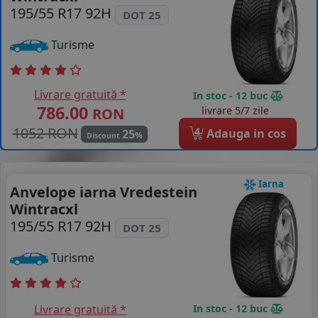
195/55 R17 92H
DOT 25
Turisme
Livrare gratuită *
In stoc - 12 buc
786.00
livrare 5/7 zile
RON
1052 RON
4
Adauga in cos
25
%
Discount
Iarna
Anvelope iarna Vredestein
Wintracxl
195/55 R17 92H
DOT 25
Turisme
Livrare gratuită *
In stoc - 12 buc