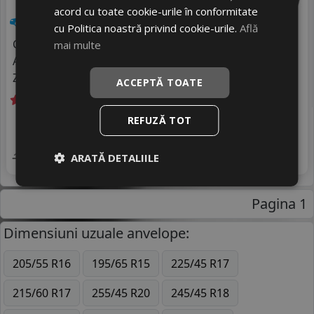
acord cu toate cookie-urile în conformitate
Turisme
cu Politica noastră privind cookie-urile.
Află
Consum
mai multe
C
Aderenta
C
Zgomot
B
72 dB
ACCEPTĂ TOATE
Livrare gratuită *
In stoc - peste 12 buc
REFUZĂ TOT
907
livrare 2/3 zile
RON
4
1106 RON
Adauga in cos
ARATĂ DETALIILE
17
%
Discount
Pagina 1
Dimensiuni uzuale anvelope:
205/55 R16
195/65 R15
225/45 R17
215/60 R17
255/45 R20
245/45 R18