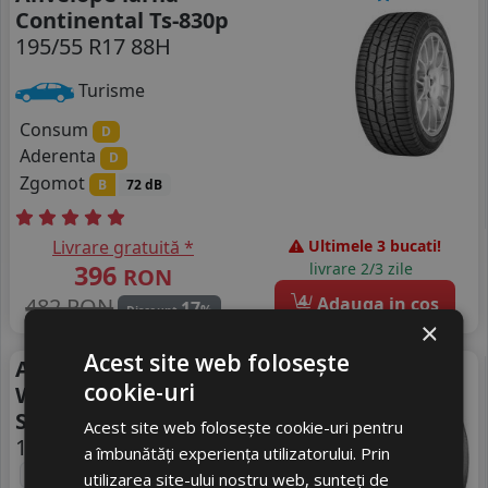
Continental Ts-830p
195/55 R17 88H
Turisme
Consum
D
Aderenta
D
Zgomot
B
72 dB
Livrare gratuită *
Ultimele 3 bucati!
396
livrare 2/3 zile
RON
4
482 RON
Adauga in cos
17
%
Discount
×
Acest site web folosește
Anvelope iarna Pirelli
Iarna
cookie-uri
Winter 210 Snowcontrol
Serie 3
Acest site web folosește cookie-uri pentru
195/55 R17 92H
FR
M+S
a îmbunătăți experiența utilizatorului. Prin
3PMSF
*
România
utilizarea site-ului nostru web, sunteți de