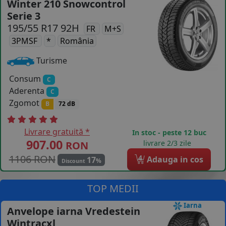
Winter 210 Snowcontrol
Serie 3
COS (
0 PRODUSE
)
195/55 R17 92H
FR
M+S
3PMSF
*
România
Turisme
Consum
C
Aderenta
C
Zgomot
B
72 dB
Livrare gratuită *
In stoc - peste 12 buc
907.00
livrare 2/3 zile
RON
1106 RON
4
Adauga in cos
17
%
Discount
TOP MEDII
Iarna
Anvelope iarna Vredestein
Wintracxl