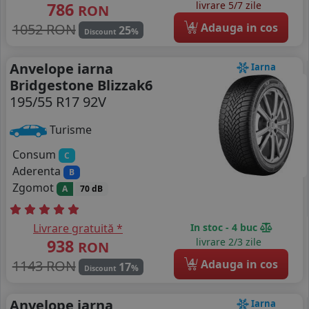
786
livrare 5/7 zile
RON
4
1052 RON
Adauga in cos
25
%
Discount
Anvelope iarna
Iarna
Bridgestone Blizzak6
195/55 R17 92V
Turisme
Consum
C
Aderenta
B
Zgomot
A
70 dB
Livrare gratuită *
In stoc - 4 buc
938
livrare 2/3 zile
RON
4
1143 RON
Adauga in cos
17
%
Discount
Anvelope iarna
Iarna