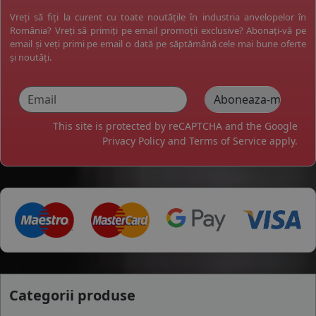
Vreți să fiți la curent cu toate noutățile în industria anvelopelor în
România? Vreți să primiți pe email promoții exclusive? Abonați-vă pe
email și veți primi pe email o dată pe săptămână cele mai bune oferte
și noutăți.
This site is protected by reCAPTCHA and the Google
Privacy Policy
and
Terms of Service
apply.
Categorii produse