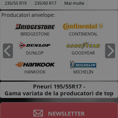
235/55 R19
235/60 R17
Mai multe
Producatori anvelope:
BRIDGESTONE
CONTINENTAL
DUNLOP
GOODYEAR
Inapoi
I
HANKOOK
MICHELIN
Pneuri 195/55R17 -
Gama variata de la
producatori de top
NEWSLETTER