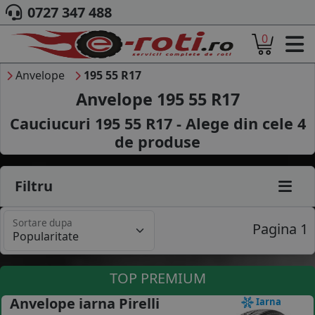
0727 347 488
0
ACASA
DESPRE NOI
Anvelope
195 55 R17
ANVELOPE
Anvelope 195 55 R17
AUTO
Cauciucuri 195 55 R17 - Alege din cele
4
CAMION
de produse
MOTO
AGROINDUSTRIALE
CAUTARE DUPA
Filtru
DIMENSIUNI
PRODUCATORI ANVELOPE
Sortare dupa
MARCA AUTO
Pagina 1
BLOG
B2B - COLABORARE COMPANII
TOP PREMIUM
CONT
Anvelope iarna Pirelli
Iarna
CONTACT