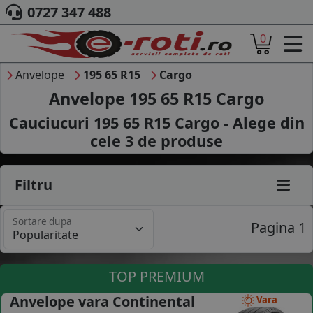
0727 347 488
0
ACASA
DESPRE NOI
Anvelope
195 65 R15
Cargo
ANVELOPE
Anvelope 195 65 R15 Cargo
AUTO
Cauciucuri 195 65 R15 Cargo - Alege din
CAMION
cele
3
de produse
MOTO
AGROINDUSTRIALE
CAUTARE DUPA
Filtru
DIMENSIUNI
PRODUCATORI ANVELOPE
Sortare dupa
MARCA AUTO
Pagina 1
BLOG
B2B - COLABORARE COMPANII
TOP PREMIUM
CONT
Anvelope vara Continental
Vara
CONTACT