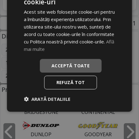
cookie-uri
4
738 RON
Adauga in cos
25
%
Discount
Acest site web folosește cookie-uri pentru
a îmbunătăți experiența utilizatorului. Prin
Pagina 1
utilizarea site-ului nostru web, sunteți de
acord cu toate cookie-urile în conformitate
Dimensiuni uzuale anvelope:
cu Politica noastră privind cookie-urile.
Află
mai multe
205/55 R16
195/65 R15
225/45 R17
175/65 R14
195/65 R16C
195/55 R15
ACCEPTĂ TOATE
245/40 R18
195/50 R15
Mai multe
REFUZĂ TOT
Producatori anvelope:
ARATĂ DETALIILE
BRIDGESTONE
CONTINENTAL
DUNLOP
GOODYEAR