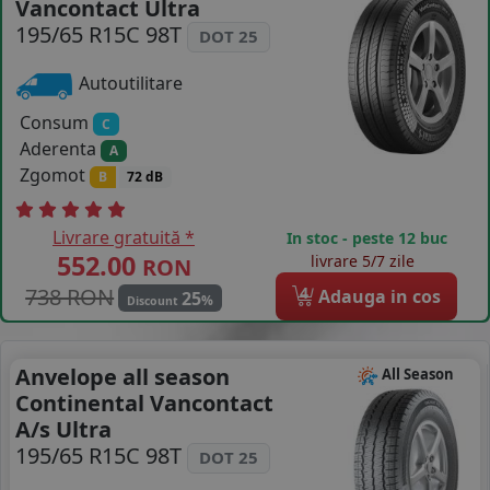
Vancontact Ultra
COS (
0 PRODUSE
)
195/65 R15C 98T
DOT 25
Autoutilitare
Consum
C
Aderenta
A
Zgomot
B
72 dB
Livrare gratuită *
In stoc - peste 12 buc
552.00
livrare 5/7 zile
RON
738 RON
4
Adauga in cos
25
%
Discount
Anvelope all season
All Season
Continental Vancontact
A/s Ultra
195/65 R15C 98T
DOT 25