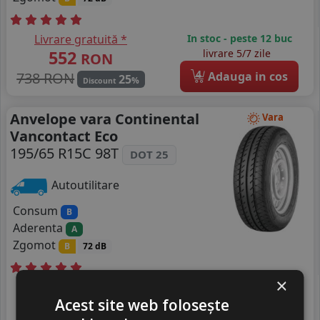
Livrare gratuită *
In stoc - peste 12 buc
552
livrare 5/7 zile
RON
4
738 RON
Adauga in cos
25
%
Discount
Anvelope vara Continental
Vara
Vancontact Eco
195/65 R15C 98T
DOT 25
Autoutilitare
Consum
B
Aderenta
A
Zgomot
B
72 dB
×
Livrare gratuită *
In stoc - peste 12 buc
552
livrare 5/7 zile
Acest site web folosește
RON