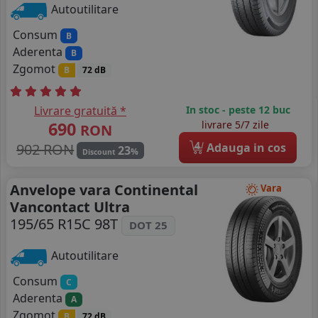
Autoutilitare
Consum
B
Aderenta
B
Zgomot
B
72 dB
Livrare gratuită *
In stoc - peste 12 buc
690
livrare 5/7 zile
RON
4
902 RON
Adauga in cos
23
%
Discount
Anvelope vara Continental
Vara
Vancontact Ultra
195/65 R15C 98T
DOT 25
Autoutilitare
Consum
C
Aderenta
A
Zgomot
B
72 dB