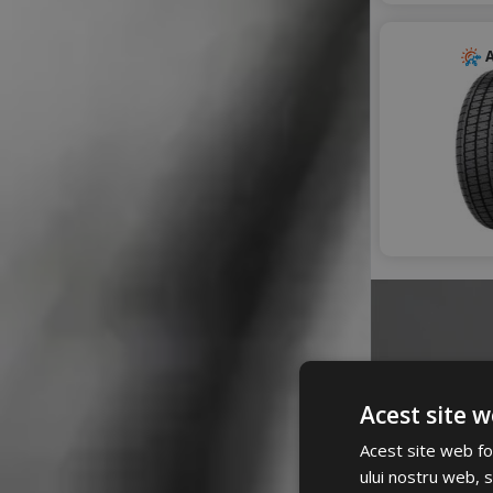
RIKEN
ROADHOG
A
ROADX
ROYAL BLACK
SAILUN
SEBRING
SONIX
STARMAXX
SUMITOMO
SUNNY
TAURUS
TIGAR
TOURADOR
TRACMAX
TRIANGLE
Acest site w
TRISTAR
TYFOON
Acest site web fol
VIKING
ului nostru web, s