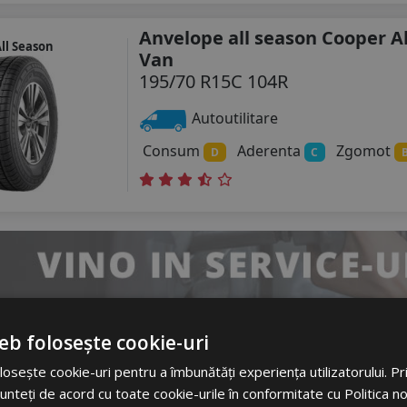
Anvelope all season Cooper A
ll Season
Van
195/70 R15C 104R
Autoutilitare
Consum
Aderenta
Zgomot
D
C
eb folosește cookie-uri
Anvelope vara Tigar Cargosp
Vara
osește cookie-uri pentru a îmbunătăți experiența utilizatorului. Prin
195/70 R15C 104S
M+S
unteți de acord cu toate cookie-urile în conformitate cu Politica n