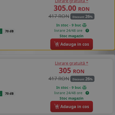
Livrare gratuită *
305.00
RON
417 RON
26
%
Discount
In stoc - 9 buc
livrare 24/48 ore
A
70 dB
Stoc magazin
4
Adauga in cos
Livrare gratuită *
305
RON
417 RON
26
%
Discount
In stoc - 9 buc
livrare 24/48 ore
A
70 dB
Stoc magazin
4
Adauga in cos