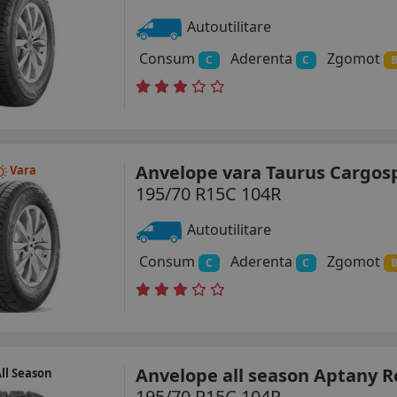
Autoutilitare
Consum
Aderenta
Zgomot
C
C
Anvelope vara Taurus Cargo
Vara
195/70 R15C 104R
Autoutilitare
Consum
Aderenta
Zgomot
C
C
Anvelope all season Aptany R
ll Season
195/70 R15C 104R