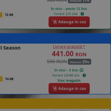
17
%
Discount
In stoc - peste 12 buc
livrare 2/3 zile
B
72 dB
4
Adauga in cos
Livrare gratuită *
ll Season
441.00
RON
590 RON
25
%
Discount
In stoc - 5 buc
livrare 24/48 ore
B
74 dB
Stoc magazin
4
Adauga in cos