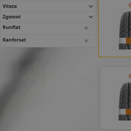
FULDA
Viteza
KLEBER
KUMHO
Zgomot
MATADOR
Runflat
NEXEN
SEMPERIT
Ranforsat
UNIROYAL
VREDESTEIN
YOKOHAMA
ANVELOPE BUGET
APLUS
APTANY
AUSTONE
DELINTE
FORTUNE
GOLDLINE
GOODRIDE
GRIPMAX
GT RADIAL