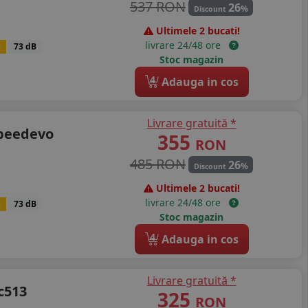
537 RON
26
%
Discount
Ultimele 2 bucati!
livrare 24/48 ore
B
73 dB
Stoc magazin
4
Adauga in cos
Livrare gratuită *
speedevo
355
RON
485 RON
26
%
Discount
Ultimele 2 bucati!
livrare 24/48 ore
B
73 dB
Stoc magazin
4
Adauga in cos
Livrare gratuită *
c513
325
RON