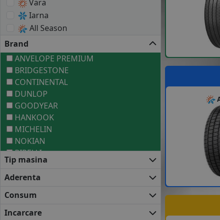
Vara
Iarna
All Season
Brand
ANVELOPE PREMIUM
BRIDGESTONE
CONTINENTAL
DUNLOP
A
GOODYEAR
HANKOOK
MICHELIN
NOKIAN
PIRELLI
Tip masina
ANVELOPE MEDII
BARUM
Aderenta
COOPER
Consum
FALKEN
FIRESTONE
Incarcare