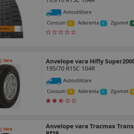
Autoutilitare
Consum
Aderenta
Zgomot
D
C
Anvelope vara Hifly Super200
Vara
195/70 R15C 104R
Autoutilitare
Consum
Aderenta
Zgomot
D
C
Anvelope vara Tracmax Trans
Vara
Rf19