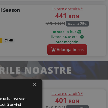
Livrare gratuită *
ll Season
441
RON
590 RON
25
%
Discount
In stoc - 5 buc
livrare 24/48 ore
B
74 dB
Stoc magazin
4
Adauga in cos
×
Livrare gratuită *
eedevo
401
 utilizarea site-
RON
oastră privind
548 RON