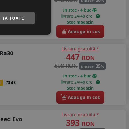
26
%
Discount
In stoc - 4 buc
livrare 24/48 ore
B
73 dB
PTĂ TOATE
Stoc magazin
4
Adauga in cos
Livrare gratuită *
 Ra30
447
RON
598 RON
25
%
Discount
In stoc - 4 buc
livrare 24/48 ore
B
73 dB
Stoc magazin
4
Adauga in cos
Livrare gratuită *
peed Evo
393
RON