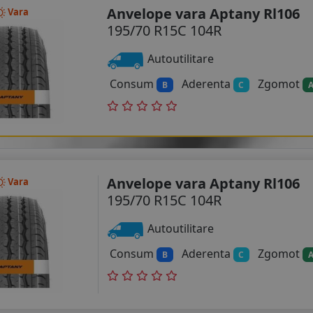
Anvelope vara Aptany Rl106
Vara
195/70 R15C 104R
Autoutilitare
Consum
Aderenta
Zgomot
B
C
Anvelope vara Aptany Rl106
Vara
195/70 R15C 104R
Autoutilitare
Consum
Aderenta
Zgomot
B
C