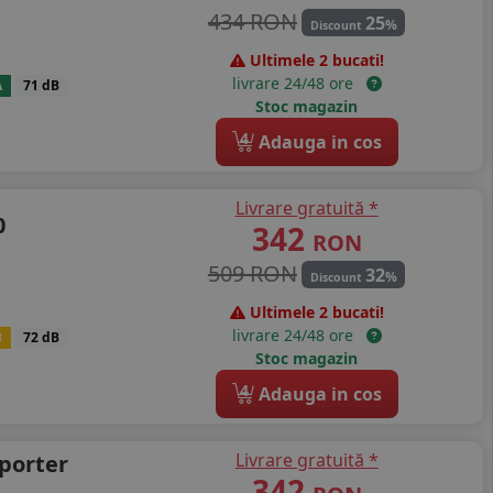
434 RON
25
%
Discount
Ultimele 2 bucati!
livrare 24/48 ore
A
71 dB
Stoc magazin
4
Adauga in cos
Livrare gratuită *
0
342
RON
509 RON
32
%
Discount
Ultimele 2 bucati!
livrare 24/48 ore
B
72 dB
Stoc magazin
4
Adauga in cos
Livrare gratuită *
porter
342