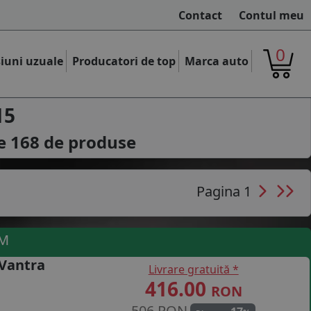
Contact
Contul meu
0
iuni uzuale
Producatori de top
Marca auto
15
le
168
de produse
Pagina 1
UM
Vantra
Livrare gratuită *
416.00
RON
506 RON