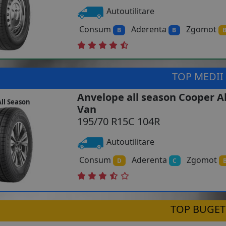
Autoutilitare
Consum
Aderenta
Zgomot
B
B
TOP MEDII
Anvelope all season Cooper A
ll Season
Van
195/70 R15C 104R
Autoutilitare
Consum
Aderenta
Zgomot
D
C
TOP BUGET