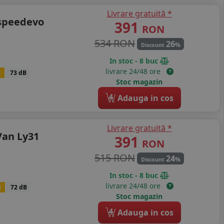
Livrare gratuită *
ospeedevo
391
RON
534 RON
26
%
Discount
In stoc - 8 buc
livrare 24/48 ore
B
73 dB
Stoc magazin
4
Adauga in cos
Livrare gratuită *
Van Ly31
391
RON
515 RON
24
%
Discount
In stoc - 8 buc
livrare 24/48 ore
B
72 dB
Stoc magazin
4
Adauga in cos