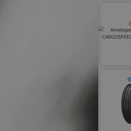
HIFLY
IMPERIAL
KORMORAN
LANDSAIL
LANDSAIL SENTURY
LAUFENN
LEAO
LINGLONG
MASSIMO
MASTERSTEEL
MAXXIS
MAZZINI
MILESTONE
MILEVER
NANKANG
NOVEX
PETLAS
PRINX
RADAR