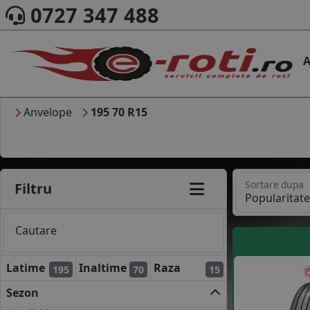
0727 347 488
A
Anvelope
195 70 R15
Sortare dupa
Filtru
Cautare
Latime
Inaltime
Raza
195
70
15
Sezon