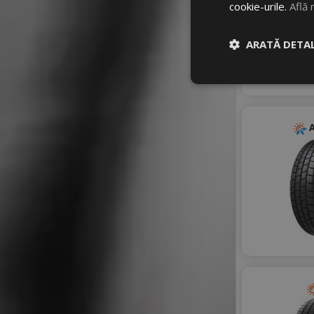
WINDFORCE
cookie-urile.
Află 
ZEETEX
ARATĂ DETAL
A