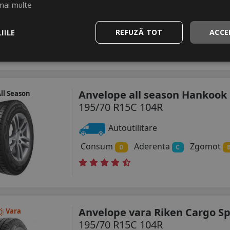
mai multe
Autoutilitare
Consum
Aderenta
Zgomot
C
C
IILE
REFUZĂ TOT
ACCE
Anvelope all season Hankook
ll Season
195/70 R15C 104R
Autoutilitare
Consum
Aderenta
Zgomot
D
C
Anvelope vara Riken Cargo S
Vara
195/70 R15C 104R