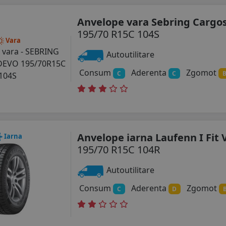
Anvelope vara Sebring Carg
195/70 R15C 104S
Vara
Autoutilitare
Consum
Aderenta
Zgomot
C
C
Anvelope iarna Laufenn I Fit 
Iarna
195/70 R15C 104R
Autoutilitare
Consum
Aderenta
Zgomot
C
D