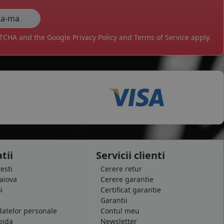
APTCHA and the Google
Privacy Policy
and
Terms of Service
apply.
tii
Servicii clienti
testi
Cerere retur
raiova
Cerere garantie
i
Certificat garantie
Garantii
datelor personale
Contul meu
pida
Newsletter