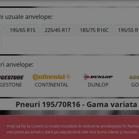
i uzuale anvelope:
6
195/65 R15
225/45 R17
185/75 R16C
195/55 R
ri anvelope:
DGESTONE
CONTINENTAL
DUNLOP
GO
apoi
Pneuri 195/70R16 -
Gama variata 
Vreți să fiți la curent cu toate noutățile în industria anvelopelor în Rom
veți primi pe email o dată pe săptămână cele mai bune oferte și noutăți.