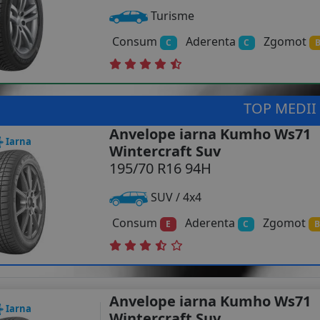
Turisme
Consum
Aderenta
Zgomot
C
C
TOP MEDII
Anvelope iarna Kumho Ws71
Iarna
Wintercraft Suv
195/70 R16 94H
SUV / 4x4
Consum
Aderenta
Zgomot
E
C
B
Anvelope iarna Kumho Ws71
Iarna
Wintercraft Suv