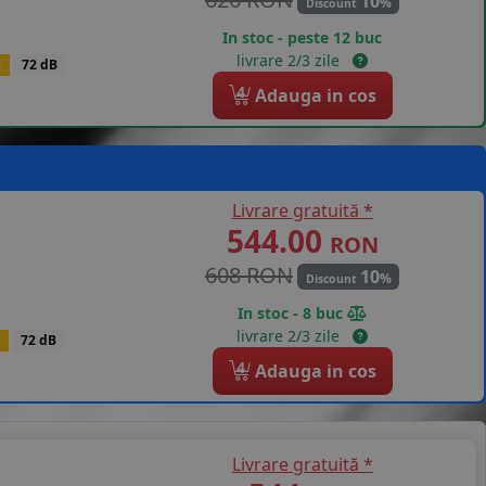
10
%
Discount
In stoc - peste 12 buc
livrare 2/3 zile
B
72 dB
4
Adauga in cos
Livrare gratuită *
544.00
RON
608 RON
10
%
Discount
In stoc - 8 buc
livrare 2/3 zile
72 dB
4
Adauga in cos
Livrare gratuită *