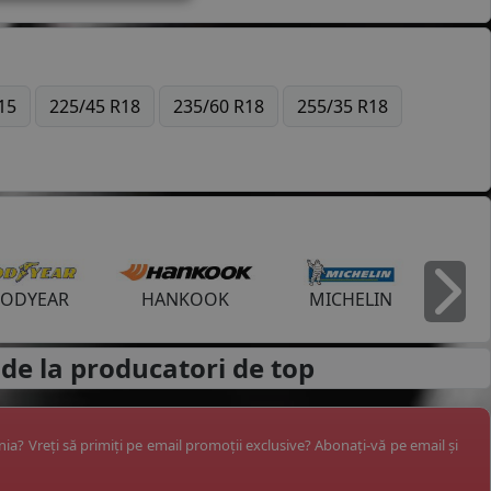
15
225/45 R18
235/60 R18
255/35 R18
ODYEAR
HANKOOK
MICHELIN
I
de la
producatori de top
ânia? Vreți să primiți pe email promoții exclusive? Abonați-vă pe email și