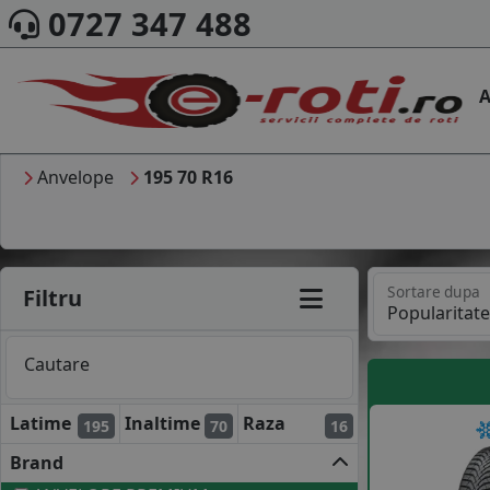
0727 347 488
A
Anvelope
195 70 R16
Sortare dupa
Filtru
Cautare
Latime
Inaltime
Raza
195
70
16
Brand