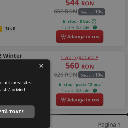
544
RON
608 RON
10
%
Discount
In stoc - 8 buc
livrare 2/3 zile
72 dB
4
Adauga in cos
2 Winter
Livrare gratuită *
560
×
RON
626 RON
10
%
Discount
 utilizarea site-
In stoc - peste 12 buc
oastră privind
livrare 2/3 zile
B
72 dB
4
Adauga in cos
PTĂ TOATE
Pagina 1