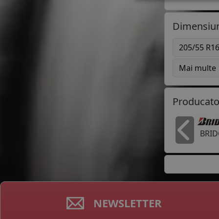
Dimensiun
205/55 R1
Mai multe
Producato
BRI
In
NEWSLETTER