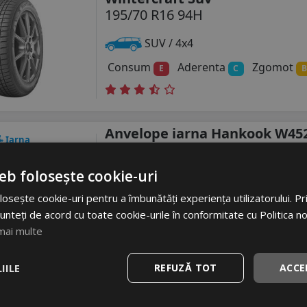
195/70 R16 94H
SUV / 4x4
Consum
Aderenta
Zgomot
E
C
B
Anvelope iarna Hankook W45
Iarna
Cept Rs2
195/70 R16 94H
* i
eb folosește cookie-uri
Turisme
osește cookie-uri pentru a îmbunătăți experiența utilizatorului. Prin
unteți de acord cu toate cookie-urile în conformitate cu Politica n
Consum
Aderenta
Zgomot
C
C
mai multe
IILE
REFUZĂ TOT
ACCE