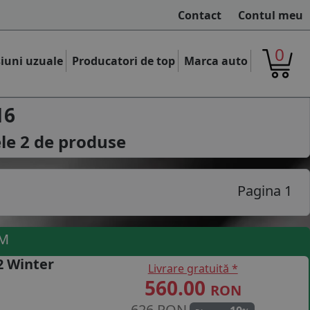
Contact
Contul meu
0
iuni uzuale
Producatori de top
Marca auto
16
ele
2
de produse
Pagina 1
UM
2 Winter
Livrare gratuită *
560.00
RON
626 RON