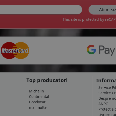
This site is protected by reC
Top producatori
Informa
Service Pi
Michelin
Service C
Continental
Despre no
Goodyear
ANPC
mai multe
Protectia 
Livrare ra