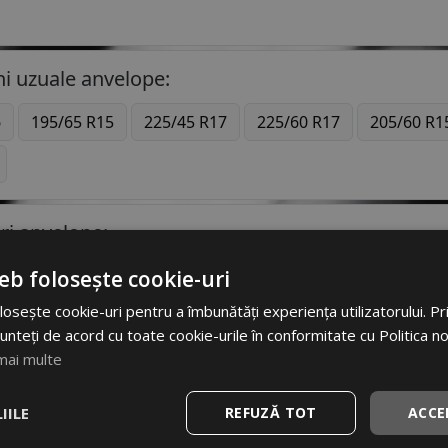
i uzuale anvelope:
6
195/65 R15
225/45 R17
225/60 R17
205/60 R1
ri anvelope:
eb folosește cookie-uri
DGESTONE
CONTINENTAL
DUNLOP
GO
apoi
osește cookie-uri pentru a îmbunătăți experiența utilizatorului. Prin
unteți de acord cu toate cookie-urile în conformitate cu Politica n
Pneuri 200/50R17 -
Gama variata 
mai multe
IILE
REFUZĂ TOT
ACCE
Vreți să fiți la curent cu toate noutățile în industria anvelopelor în Rom