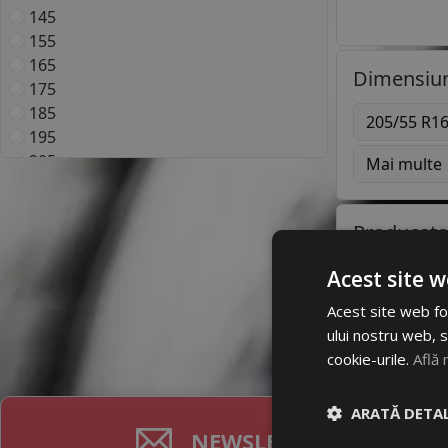
145
155
165
Dimensiun
175
185
205/55 R1
195
205
Mai multe
215
225
Producato
235
245
Acest site w
255
BRI
In
265
Acest site web fol
275
ului nostru web, s
285
cookie-urile.
Află 
295
305
ARATĂ DETAL
315
NEWSLETTER