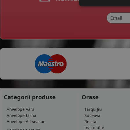
325
335
345
355
385
750
6.5
7
7.5
10.5
13.5
26
30
31
Categorii produse
Orase
32
33
Anvelope Vara
Targu Jiu
35
Anvelope Iarna
Suceava
37
Anvelope All season
Resita
38
mai multe