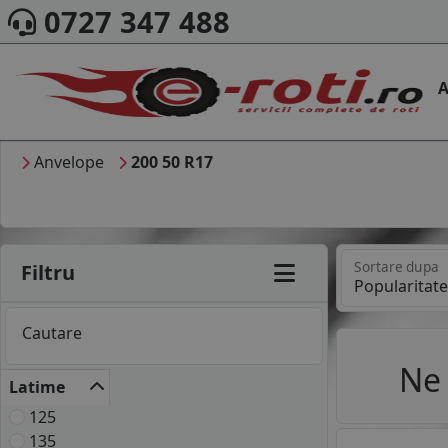
0727 347 488
A
Anvelope
200 50 R17
Sortare dupa
Filtru
Cautare
Ne 
Latime
125
135