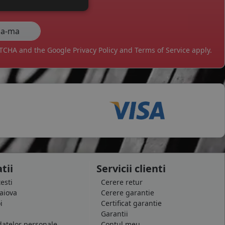
APTCHA and the Google
Privacy Policy
and
Terms of Service
apply.
tii
Servicii clienti
testi
Cerere retur
raiova
Cerere garantie
i
Certificat garantie
Garantii
datelor personale
Contul meu