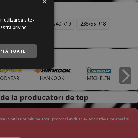
×
 utilizarea site-
7
215/50 R17
245/40 R19
235/55 R18
oastră privind
PTĂ TOATE
ODYEAR
HANKOOK
MICHELIN
I
de la
producatori de top
ânia? Vreți să primiți pe email promoții exclusive? Abonați-vă pe email și