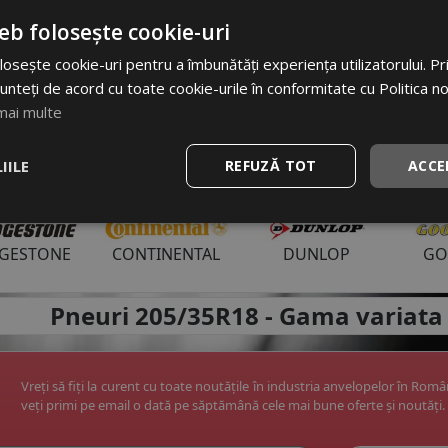
eb folosește cookie-uri
i uzuale anvelope:
osește cookie-uri pentru a îmbunătăți experiența utilizatorului. Prin
6
195/65 R15
225/45 R17
225/65 R17
225/50 R1
unteți de acord cu toate cookie-urile în conformitate cu Politica n
mai multe
IILE
REFUZĂ TOT
ACCE
ri anvelope:
DGESTONE
CONTINENTAL
DUNLOP
GO
apoi
Pneuri 205/35R18 -
Gama variata 
Vreți să fiți la curent cu toate noutățile în industria anvelopelor în Rom
veți primi pe email o dată pe săptămână cele mai bune oferte și noutăți.