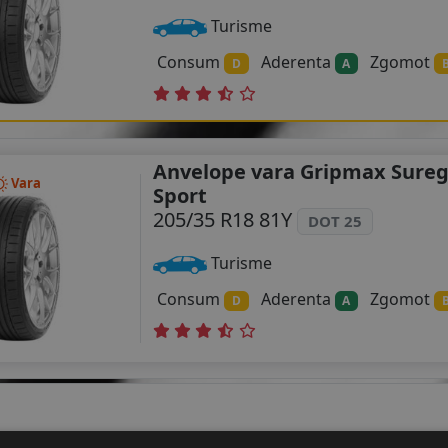
Turisme
Consum
Aderenta
Zgomot
D
A
Anvelope vara Gripmax Sureg
Vara
Sport
205/35 R18 81Y
DOT 25
Turisme
Consum
Aderenta
Zgomot
D
A