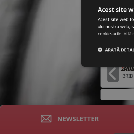
Acest site w
Dimensiun
Acest site web fol
205/55 R1
ului nostru web, s
cookie-urile.
Află 
Mai multe
ARATĂ DETAL
Producato
BRI
In
NEWSLETTER