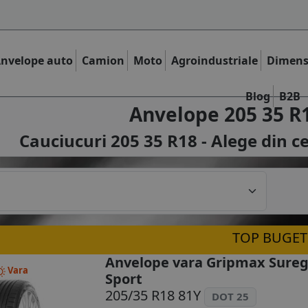
nvelope auto
Camion
Moto
Agroindustriale
Dimens
Blog
B2B
Anvelope 205 35 R
Cauciucuri 205 35 R18 - Alege din c
TOP BUGET
Anvelope vara Gripmax Sureg
Vara
Sport
205/35 R18 81Y
DOT 25