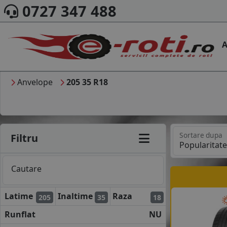
0727 347 488
A
Anvelope
205 35 R18
Sortare dupa
Filtru
Cautare
Latime
Inaltime
Raza
205
35
18
Runflat
NU