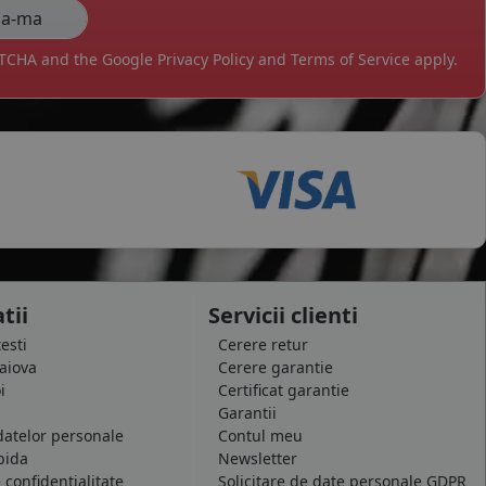
APTCHA and the Google
Privacy Policy
and
Terms of Service
apply.
tii
Servicii clienti
testi
Cerere retur
raiova
Cerere garantie
i
Certificat garantie
Garantii
datelor personale
Contul meu
pida
Newsletter
e confidentialitate
Solicitare de date personale GDPR