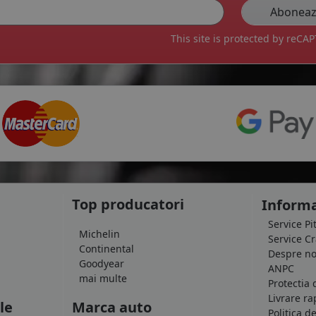
This site is protected by reC
Top producatori
Informa
Service Pi
Michelin
Service C
Continental
Despre no
Goodyear
ANPC
mai multe
Protectia 
Livrare ra
le
Marca auto
Politica d