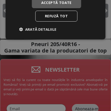
ACCEPTĂ TOATE
DUNLOP
GOODYEAR
Inapoi
I
REFUZĂ TOT
ARATĂ DETALIILE
HANKOOK
MICHELIN
Pneuri 205/40R16 -
Gama variata de la
producatori de top
NEWSLETTER
Vreți să fiți la curent cu toate noutățile în industria anvelopelor în
România? Vreți să primiți pe email promoții exclusive? Abonați-vă pe
email și veți primi pe email o dată pe săptămână cele mai bune oferte
și noutăți.