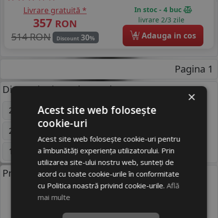
Livrare gratuită *
In stoc - 4 buc
357
livrare 2/3 zile
RON
4
514 RON
Adauga in cos
30
%
Discount
Pagina 1
Dimensiuni uzuale anvelope:
×
Acest site web folosește
205/55 R16
195/65 R15
225/45 R17
cookie-uri
255/45 R20
235/65 R16C
195/55 R16
Acest site web folosește cookie-uri pentru
a îmbunătăți experiența utilizatorului. Prin
185/65 R15
195/50 R15
Mai multe
utilizarea site-ului nostru web, sunteți de
Producatori anvelope:
acord cu toate cookie-urile în conformitate
cu Politica noastră privind cookie-urile.
Află
mai multe
BRIDGESTONE
CONTINENTAL