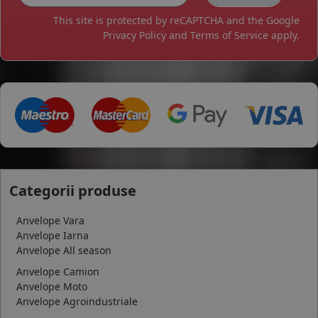
This site is protected by reCAPTCHA and the Google
Privacy Policy
and
Terms of Service
apply.
Categorii produse
Anvelope Vara
Anvelope Iarna
Anvelope All season
Anvelope Camion
Anvelope Moto
Anvelope Agroindustriale