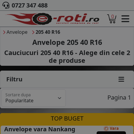
0727 347 488
0
ACASA
DESPRE NOI
Anvelope
205 40 R16
ANVELOPE
Anvelope 205 40 R16
AUTO
Cauciucuri 205 40 R16 - Alege din cele
2
CAMION
de produse
MOTO
AGROINDUSTRIALE
CAUTARE DUPA
Filtru
DIMENSIUNI
PRODUCATORI ANVELOPE
Sortare dupa
MARCA AUTO
Pagina 1
BLOG
B2B - COLABORARE COMPANII
TOP BUGET
CONT
Anvelope vara Nankang
Vara
CONTACT