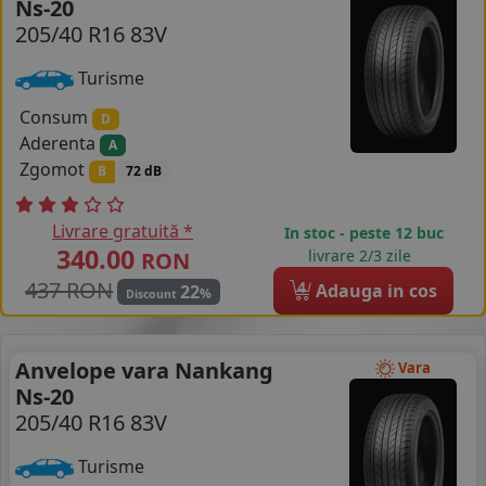
Ns-20
205/40 R16 83V
COS (
0 PRODUSE
)
Turisme
Consum
D
Aderenta
A
Zgomot
B
72 dB
Livrare gratuită *
In stoc - peste 12 buc
340.00
livrare 2/3 zile
RON
437 RON
4
Adauga in cos
22
%
Discount
Anvelope vara Nankang
Vara
Ns-20
205/40 R16 83V
Turisme