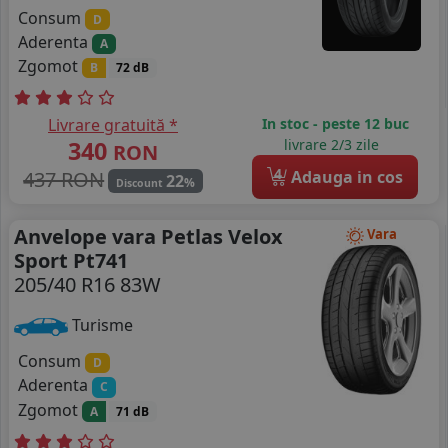
Consum
D
Aderenta
A
Zgomot
B
72 dB
Livrare gratuită *
In stoc - peste 12 buc
340
livrare 2/3 zile
RON
4
437 RON
Adauga in cos
22
%
Discount
Anvelope vara Petlas Velox
Vara
Sport Pt741
205/40 R16 83W
Turisme
Consum
D
Aderenta
C
Zgomot
A
71 dB