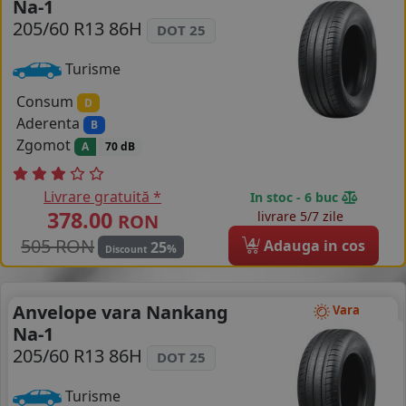
Na-1
COS (
0 PRODUSE
)
205/60 R13 86H
DOT 25
Turisme
Consum
D
Aderenta
B
Zgomot
A
70 dB
Livrare gratuită *
In stoc - 6 buc
378.00
livrare 5/7 zile
RON
505 RON
4
Adauga in cos
25
%
Discount
Anvelope vara Nankang
Vara
Na-1
205/60 R13 86H
DOT 25
Turisme