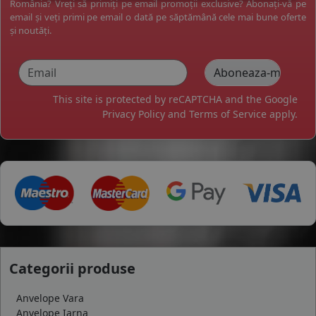
România? Vreți să primiți pe email promoții exclusive? Abonați-vă pe
email și veți primi pe email o dată pe săptămână cele mai bune oferte
și noutăți.
This site is protected by reCAPTCHA and the Google
Privacy Policy
and
Terms of Service
apply.
Categorii produse
Anvelope Vara
Anvelope Iarna