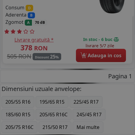
Consum
D
Aderenta
B
Zgomot
A
70 dB
Livrare gratuită *
In stoc - 6 buc
378
livrare 5/7 zile
RON
4
505 RON
Adauga in cos
25
%
Discount
Pagina 1
Dimensiuni uzuale anvelope:
205/55 R16
195/65 R15
225/45 R17
185/60 R15
205/65 R16C
245/45 R17
205/75 R16C
215/50 R17
Mai multe