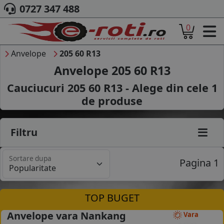
0727 347 488
0
ACASA
DESPRE NOI
Anvelope
205 60 R13
ANVELOPE
Anvelope 205 60 R13
AUTO
Cauciucuri 205 60 R13 - Alege din cele
1
CAMION
de produse
MOTO
AGROINDUSTRIALE
CAUTARE DUPA
Filtru
DIMENSIUNI
PRODUCATORI ANVELOPE
Sortare dupa
MARCA AUTO
Pagina 1
BLOG
B2B - COLABORARE COMPANII
TOP BUGET
CONT
Anvelope vara Nankang
Vara
CONTACT