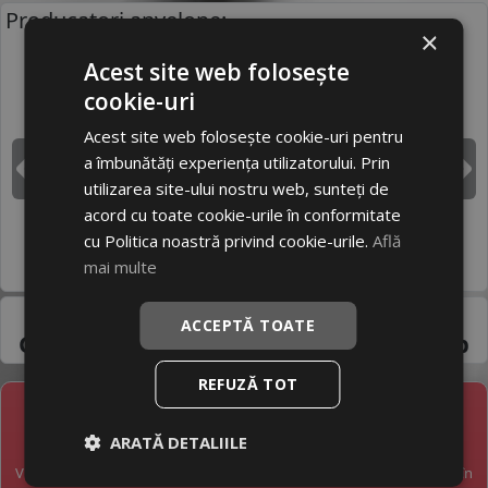
Producatori anvelope:
×
Acest site web folosește
cookie-uri
BRIDGESTONE
CONTINENTAL
Acest site web folosește cookie-uri pentru
a îmbunătăți experiența utilizatorului. Prin
DUNLOP
GOODYEAR
Inapoi
I
utilizarea site-ului nostru web, sunteți de
acord cu toate cookie-urile în conformitate
cu Politica noastră privind cookie-urile.
Află
HANKOOK
MICHELIN
mai multe
Pneuri 205/60R13 -
ACCEPTĂ TOATE
Gama variata de la
producatori de top
REFUZĂ TOT
NEWSLETTER
ARATĂ DETALIILE
Vreți să fiți la curent cu toate noutățile în industria anvelopelor în