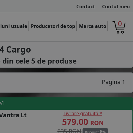
Contact
Contul meu
0
iuni uzuale
Producatori de top
Marca auto
4 Cargo
 din cele
5
de produse
Pagina 1
UM
Livrare gratuită *
Vantra Lt
579.00
RON
635 RON
8
%
Discount