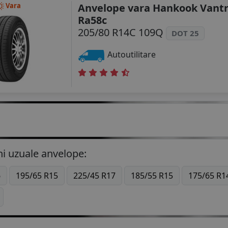
Anvelope vara Hankook Vantr
Vara
Ra58c
205/80 R14C 109Q
DOT 25
Autoutilitare
i uzuale anvelope:
6
195/65 R15
225/45 R17
185/55 R15
175/65 R1