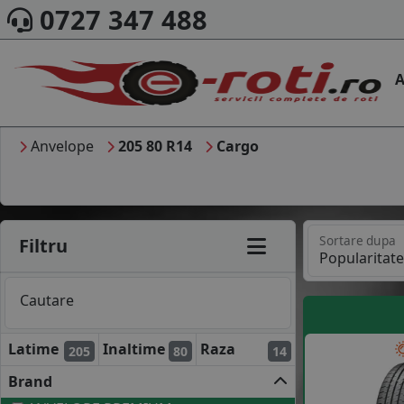
0727 347 488
A
Anvelope
205 80 R14
Cargo
Sortare dupa
Filtru
Cautare
Latime
Inaltime
Raza
205
80
14
Brand