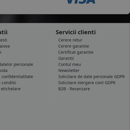
tii
Servicii clienti
testi
Cerere retur
raiova
Cerere garantie
i
Certificat garantie
Garantii
datelor personale
Contul meu
pida
Newsletter
e confidentialitate
Solicitare de date personale GDPR
 conditii
Solicitare stergere cont GDPR
 etichetare
B2B - Revanzare