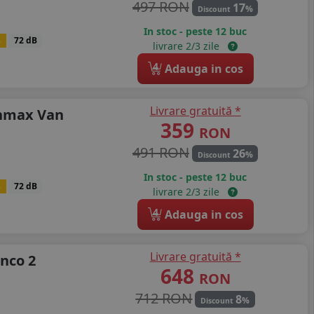
497 RON
17
%
Discount
In stoc - peste 12 buc
B
72 dB
livrare 2/3 zile
4
Adauga in cos
Livrare gratuită *
enmax Van
359
RON
491 RON
26
%
Discount
In stoc - peste 12 buc
B
72 dB
livrare 2/3 zile
4
Adauga in cos
Livrare gratuită *
nco 2
648
RON
712 RON
8
%
Discount