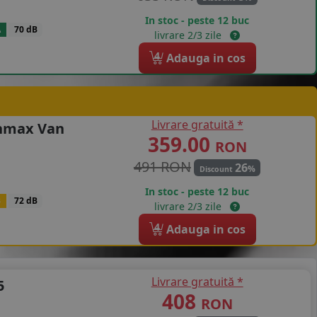
In stoc - peste 12 buc
A
70 dB
livrare 2/3 zile
4
Adauga in cos
Livrare gratuită *
enmax Van
359.00
RON
491 RON
26
%
Discount
In stoc - peste 12 buc
B
72 dB
livrare 2/3 zile
4
Adauga in cos
Livrare gratuită *
5
408
RON