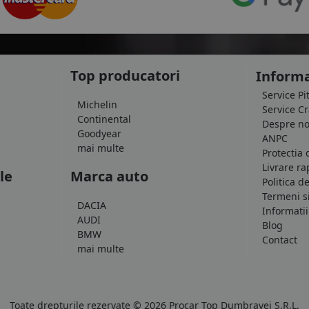
Top producatori
Informa
Service Pi
Michelin
Service C
Continental
Despre no
Goodyear
ANPC
mai multe
Protectia 
Livrare ra
le
Marca auto
Politica d
Termeni si
DACIA
Informatii
AUDI
Blog
BMW
Contact
mai multe
Toate drepturile rezervate © 2026 Procar Top Dumbravei S.R.L.