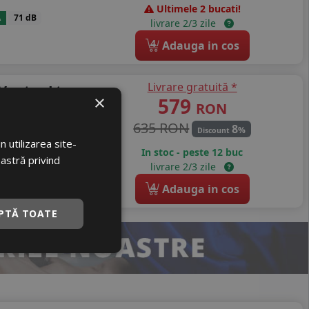
Ultimele 2 bucati!
A
71 dB
livrare 2/3 zile
4
Adauga in cos
Livrare gratuită *
Vantra Lt
×
579
RON
635 RON
8
%
Discount
 utilizarea site-
In stoc - peste 12 buc
oastră privind
A
70 dB
livrare 2/3 zile
4
Adauga in cos
PTĂ TOATE