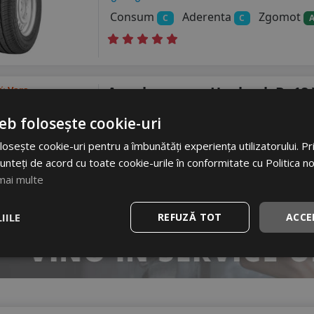
Consum
Aderenta
Zgomot
C
C
Anvelope vara Hankook Ra18 
Vara
205/80 R14C 109Q
M+S
eb folosește cookie-uri
Autoutilitare
osește cookie-uri pentru a îmbunătăți experiența utilizatorului. Prin
Consum
Aderenta
Zgomot
unteți de acord cu toate cookie-urile în conformitate cu Politica n
C
B
mai multe
IILE
REFUZĂ TOT
ACCE