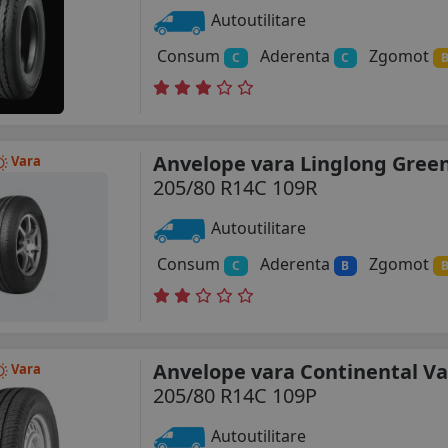
Autoutilitare
Consum
Aderenta
Zgomot
C
C
Anvelope vara Linglong Gre
Vara
205/80 R14C 109R
Autoutilitare
Consum
Aderenta
Zgomot
C
B
Anvelope vara Continental Va
Vara
205/80 R14C 109P
Autoutilitare