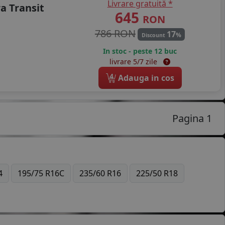
Livrare gratuită *
a Transit
645
RON
786 RON
17
%
Discount
In stoc - peste 12 buc
livrare 5/7 zile
4
Adauga in cos
Pagina 1
4
195/75 R16C
235/60 R16
225/50 R18