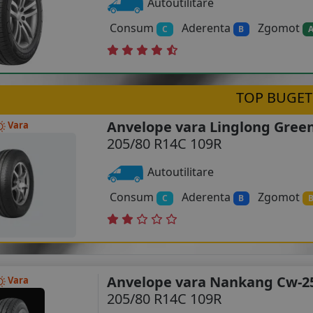
Autoutilitare
Consum
Aderenta
Zgomot
C
B
TOP BUGET
Anvelope vara Linglong Gre
Vara
205/80 R14C 109R
Autoutilitare
Consum
Aderenta
Zgomot
C
B
Anvelope vara Nankang Cw-2
Vara
205/80 R14C 109R