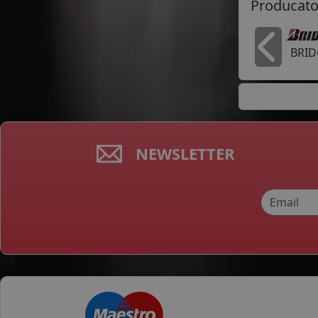
Producato
BRI
In
NEWSLETTER