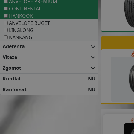
ANVELOPE PREMIUM
CONTINENTAL
HANKOOK
ANVELOPE BUGET
LINGLONG
NANKANG
Aderenta
Viteza
Zgomot
Runflat
NU
Ranforsat
NU