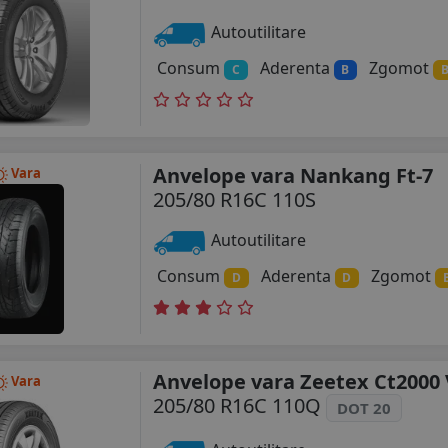
Autoutilitare
Consum
Aderenta
Zgomot
C
B
Anvelope vara Nankang Ft-7
Vara
205/80 R16C 110S
Autoutilitare
Consum
Aderenta
Zgomot
D
D
Anvelope vara Zeetex Ct2000 
Vara
205/80 R16C 110Q
DOT 20