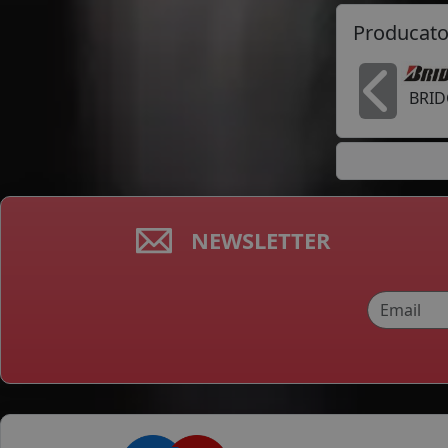
Producato
BRI
In
NEWSLETTER