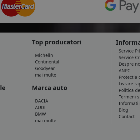
Top producatori
Informa
Service Pi
Michelin
Service C
Continental
Despre no
Goodyear
ANPC
mai multe
Protectia 
Livrare ra
le
Marca auto
Politica d
Termeni si
DACIA
Informatii
AUDI
Blog
BMW
Contact
mai multe