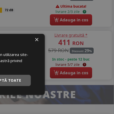
Ultima bucata!
72 dB
livrare 2/3 zile
4
Adauga in cos
Livrare gratuită *
0
×
411
RON
579 RON
29
%
Discount
 utilizarea site-
In stoc - peste 12 buc
oastră privind
B
72 dB
livrare 5/7 zile
4
Adauga in cos
PTĂ TOATE