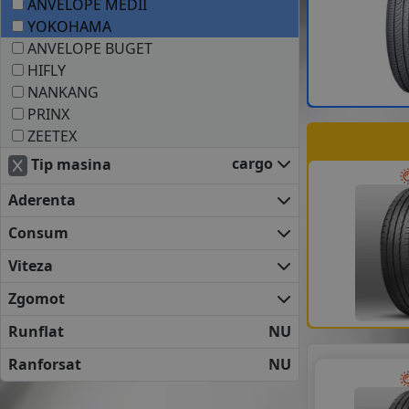
ANVELOPE MEDII
YOKOHAMA
ANVELOPE BUGET
HIFLY
NANKANG
PRINX
ZEETEX
cargo
Tip masina
Aderenta
Consum
Viteza
Zgomot
Runflat
NU
Ranforsat
NU