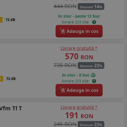
444 RON
14
%
Discount
In stoc - peste 12 buc
B
72 dB
livrare 2/3 zile
4
Adauga in cos
Livrare gratuită *
570
RON
735 RON
22
%
Discount
In stoc - 8 buc
B
72 dB
livrare 2/3 zile
4
Adauga in cos
Livrare gratuită *
Vfm Tl T
191
RON
245 RON
22
%
Discount