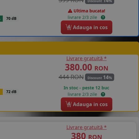
14
%
Discount
Ultima bucata!
livrare 2/3 zile
A
70 dB
4
Adauga in cos
Livrare gratuită *
380.00
RON
444 RON
14
%
Discount
In stoc - peste 12 buc
B
72 dB
livrare 2/3 zile
4
Adauga in cos
Livrare gratuită *
380
RON