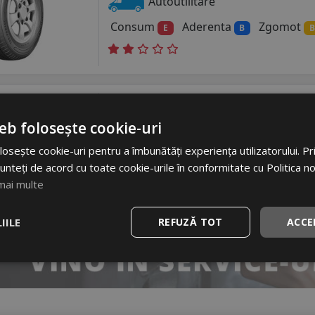
Autoutilitare
Consum
Aderenta
Zgomot
E
B
B
Anvelope vara Hifly Super200
Vara
205/80 R16C 110Q
DOT 25
eb folosește cookie-uri
Autoutilitare
osește cookie-uri pentru a îmbunătăți experiența utilizatorului. Prin
unteți de acord cu toate cookie-urile în conformitate cu Politica n
Consum
Aderenta
Zgomot
D
C
mai multe
IILE
REFUZĂ TOT
ACCE