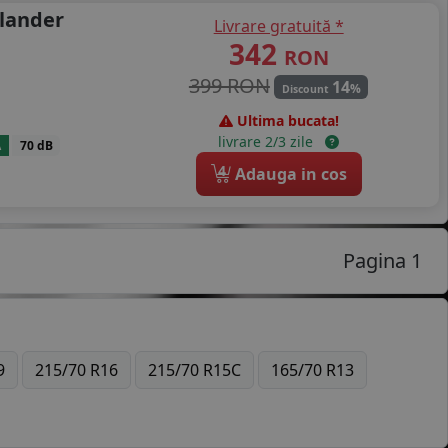
lander
Livrare gratuită *
342
RON
399 RON
14
%
Discount
Ultima bucata!
livrare 2/3 zile
A
70 dB
4
Adauga in cos
Pagina 1
9
215/70 R16
215/70 R15C
165/70 R13