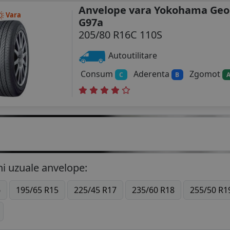
Anvelope vara Yokohama Geo
Vara
G97a
205/80 R16C 110S
Autoutilitare
Consum
Aderenta
Zgomot
C
B
i uzuale anvelope:
6
195/65 R15
225/45 R17
235/60 R18
255/50 R1