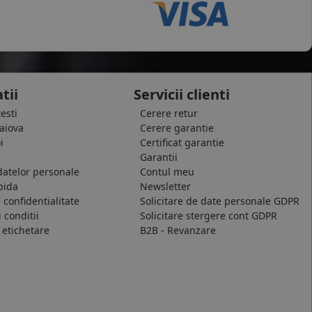
tii
Servicii clienti
testi
Cerere retur
raiova
Cerere garantie
i
Certificat garantie
Garantii
datelor personale
Contul meu
pida
Newsletter
e confidentialitate
Solicitare de date personale GDPR
 conditii
Solicitare stergere cont GDPR
 etichetare
B2B - Revanzare