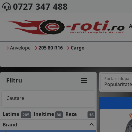
0727 347 488
A
Anvelope
205 80 R16
Cargo
Sortare dupa
Filtru
Cautare
Latime
Inaltime
Raza
205
80
16
Brand