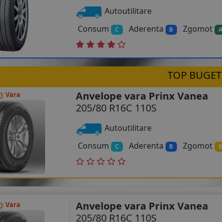
Autoutilitare
Consum
Aderenta
Zgomot
C
B
TOP BUGET
Anvelope vara Prinx Vanea
Vara
205/80 R16C 110S
Autoutilitare
Consum
Aderenta
Zgomot
C
B
Anvelope vara Prinx Vanea
Vara
205/80 R16C 110S