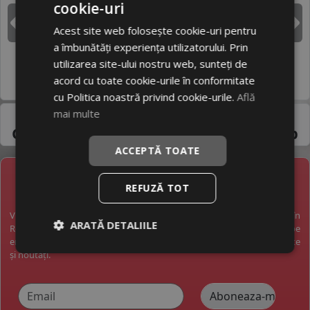
cookie-uri
DUNLOP
GOODYEAR
Acest site web folosește cookie-uri pentru
Inapoi
I
a îmbunătăți experiența utilizatorului. Prin
utilizarea site-ului nostru web, sunteți de
HANKOOK
MICHELIN
acord cu toate cookie-urile în conformitate
cu Politica noastră privind cookie-urile.
Află
Pneuri 215/16R60 -
mai multe
Gama variata de la
producatori de top
ACCEPTĂ TOATE
NEWSLETTER
REFUZĂ TOT
Vreți să fiți la curent cu toate noutățile în industria anvelopelor în
ARATĂ DETALIILE
România? Vreți să primiți pe email promoții exclusive? Abonați-vă pe
email și veți primi pe email o dată pe săptămână cele mai bune oferte
și noutăți.