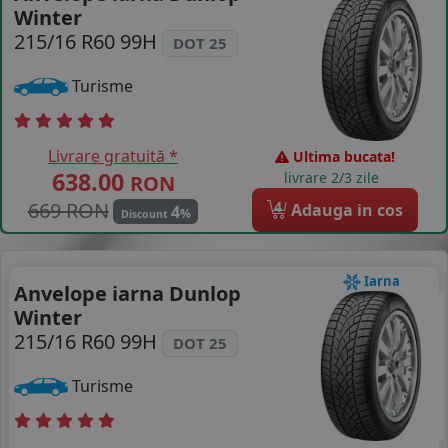
Winter
COS (
0 PRODUSE
)
215/16 R60 99H
DOT 25
Turisme
Livrare gratuită *
Ultima bucata!
638.00
livrare 2/3 zile
RON
669 RON
4
Adauga in cos
4
%
Discount
Iarna
Anvelope iarna Dunlop
Winter
215/16 R60 99H
DOT 25
Turisme