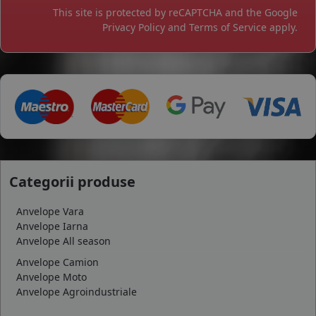
This site is protected by reCAPTCHA and the Google
Privacy Policy
and
Terms of Service
apply.
Categorii produse
Anvelope Vara
Anvelope Iarna
Anvelope All season
Anvelope Camion
Anvelope Moto
Anvelope Agroindustriale