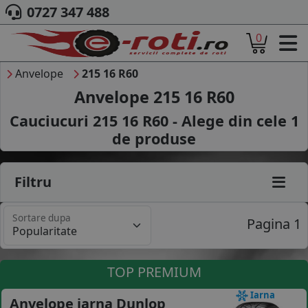
0727 347 488
0
ACASA
DESPRE NOI
Anvelope
215 16 R60
ANVELOPE
Anvelope 215 16 R60
AUTO
Cauciucuri 215 16 R60 - Alege din cele
1
CAMION
de produse
MOTO
AGROINDUSTRIALE
CAUTARE DUPA
Filtru
DIMENSIUNI
PRODUCATORI ANVELOPE
Sortare dupa
MARCA AUTO
Pagina 1
BLOG
B2B - COLABORARE COMPANII
TOP PREMIUM
CONT
Iarna
Anvelope iarna Dunlop
CONTACT