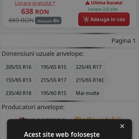
Livrare gratuită *
Ultima bucata!
638
livrare 2/3 zile
RON
4
669 RON
Adauga in cos
4
%
Discount
Pagina 1
Dimensiuni uzuale anvelope:
205/55 R16
195/65 R15
225/45 R17
155/65 R13
215/55 R17
215/65 R16C
235/40 R18
195/60 R15
Mai multe
Producatori anvelope:
×
BRIDGESTONE
CONTINENTAL
Acest site web folosește