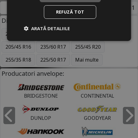
Pagina 1
REFUZĂ TOT
Dimensiuni uzuale anvelope:
ARATĂ DETALIILE
205/55 R16
195/65 R15
225/45 R17
205/45 R16
235/60 R17
255/45 R20
255/35 R18
225/50 R17
Mai multe
Producatori anvelope:
BRIDGESTONE
CONTINENTAL
DUNLOP
GOODYEAR
Inapoi
I