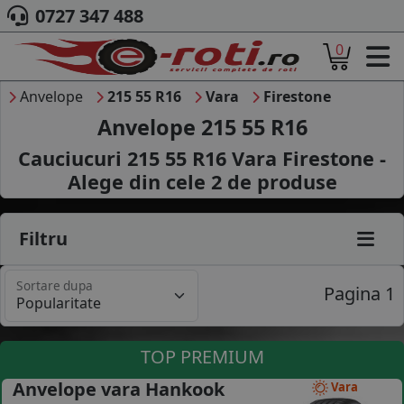
0727 347 488
0
ACASA
DESPRE NOI
Anvelope
215 55 R16
Vara
Firestone
ANVELOPE
Anvelope 215 55 R16
AUTO
Cauciucuri 215 55 R16 Vara Firestone -
CAMION
Alege din cele
2
de produse
MOTO
AGROINDUSTRIALE
CAUTARE DUPA
Filtru
DIMENSIUNI
PRODUCATORI ANVELOPE
Sortare dupa
MARCA AUTO
Pagina 1
BLOG
B2B - COLABORARE COMPANII
TOP PREMIUM
CONT
Anvelope vara Hankook
Vara
CONTACT