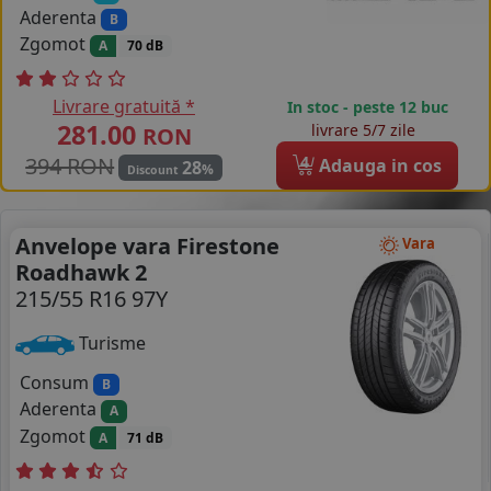
Aderenta
B
Zgomot
A
70 dB
Livrare gratuită *
In stoc - peste 12 buc
281.00
livrare 5/7 zile
RON
394 RON
4
Adauga in cos
28
%
Discount
Anvelope vara Firestone
Vara
Roadhawk 2
215/55 R16 97Y
Turisme
Consum
B
Aderenta
A
Zgomot
A
71 dB