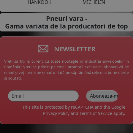
HANKOOK
MICHELIN
Pneuri vara -
Gama variata de la
producatori de top
NEWSLETTER
Vreți să fiți la curent cu toate noutățile în industria anvelopelor în
România? Vreți să primiți pe email promoții exclusive? Abonați-vă pe
email și veți primi pe email o dată pe săptămână cele mai bune oferte
și noutăți.
This site is protected by reCAPTCHA and the Google
Privacy Policy
and
Terms of Service
apply.