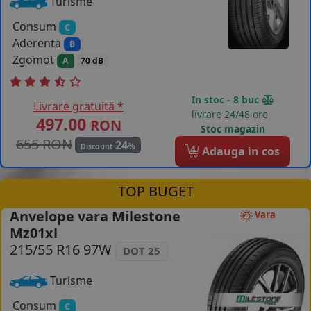
Turisme
Consum
C
Aderenta
B
Zgomot
A
70 dB
In stoc - 8 buc
Livrare gratuită *
livrare 24/48 ore
497.00
RON
Stoc magazin
655 RON
24
%
Discount
4
Adauga in cos
TOP BUGET
Anvelope vara Milestone
Vara
Mz01xl
215/55 R16 97W
DOT 25
Turisme
Consum
C