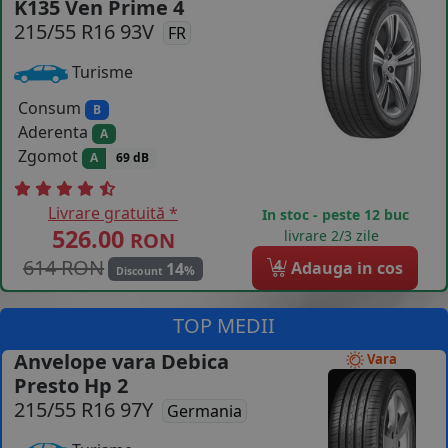
K135 Ven Prime 4
215/55 R16 93V
COS (
0 PRODUSE
)
FR
Turisme
Consum
B
Aderenta
A
Zgomot
A
69 dB
Livrare gratuită *
In stoc - peste 12 buc
526.00
livrare 2/3 zile
RON
614 RON
4
Adauga in cos
14
%
Discount
TOP MEDII
Anvelope vara Debica
Vara
Presto Hp 2
215/55 R16 97Y
Germania