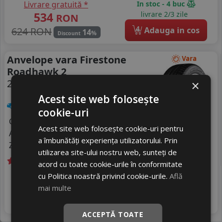
Livrare gratuită *
In stoc - 4 buc
534
livrare 2/3 zile
RON
4
624 RON
Adauga in cos
14
%
Discount
Anvelope vara Firestone
Vara
Roadhawk 2
215/55 R16 93V
×
Acest site web folosește
Turisme
cookie-uri
Consum
C
Acest site web folosește cookie-uri pentru
Aderenta
A
a îmbunătăți experiența utilizatorului. Prin
Zgomot
A
71 dB
utilizarea site-ului nostru web, sunteți de
acord cu toate cookie-urile în conformitate
Livrare gratuită *
In stoc - peste 12 buc
cu Politica noastră privind cookie-urile.
Află
503
livrare 2/3 zile
RON
mai multe
4
588 RON
Adauga in cos
14
%
Discount
ACCEPTĂ TOATE