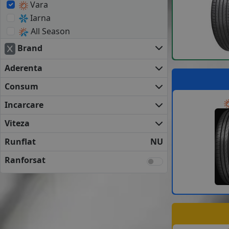
Vara
Iarna
All Season
Brand
Aderenta
Consum
Incarcare
Viteza
Runflat
NU
Ranforsat