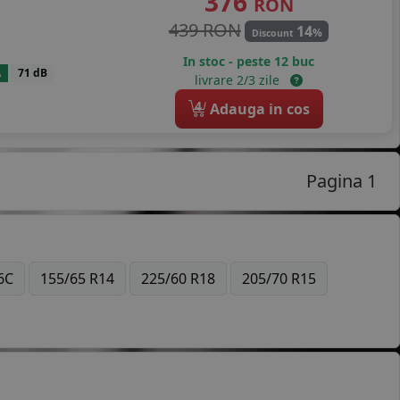
376
RON
439 RON
14
%
Discount
In stoc - peste 12 buc
A
71 dB
livrare 2/3 zile
4
Adauga in cos
Pagina 1
6C
155/65 R14
225/60 R18
205/70 R15