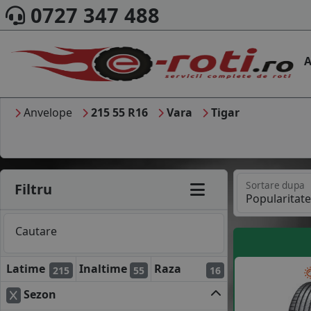
0727 347 488
A
Anvelope
215 55 R16
Vara
Tigar
Sortare dupa
Filtru
Cautare
Latime
Inaltime
Raza
215
55
16
Sezon