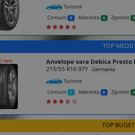
Turisme
Consum
Aderenta
Zgomot
B
A
TOP MEDII
Anvelope vara Debica Presto 
Vara
215/55 R16 97Y
Germania
Turisme
Consum
Aderenta
Zgomot
C
B
TOP BUGET