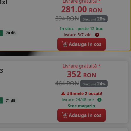
Livrare gratuită *
1xl
281.00
RON
394 RON
28
%
Discount
In stoc - peste 12 buc
A
70 dB
livrare 5/7 zile
4
Adauga in cos
Livrare gratuită *
3
352
RON
464 RON
24
%
Discount
Ultimele 2 bucati!
livrare 24/48 ore
A
71 dB
Stoc magazin
4
Adauga in cos