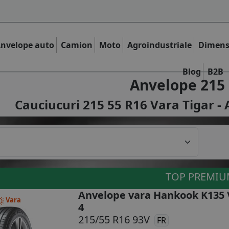
nvelope auto
Camion
Moto
Agroindustriale
Dimens
Blog
B2B
Anvelope 215 
Cauciucuri 215 55 R16 Vara Tigar - 
TOP PREMI
Anvelope vara Hankook K135
Vara
4
215/55 R16 93V
FR