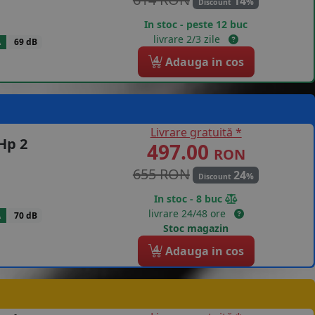
14
%
Discount
In stoc - peste 12 buc
livrare 2/3 zile
A
69 dB
4
Adauga in cos
Livrare gratuită *
Hp 2
497.00
RON
655 RON
24
%
Discount
In stoc - 8 buc
livrare 24/48 ore
A
70 dB
Stoc magazin
4
Adauga in cos