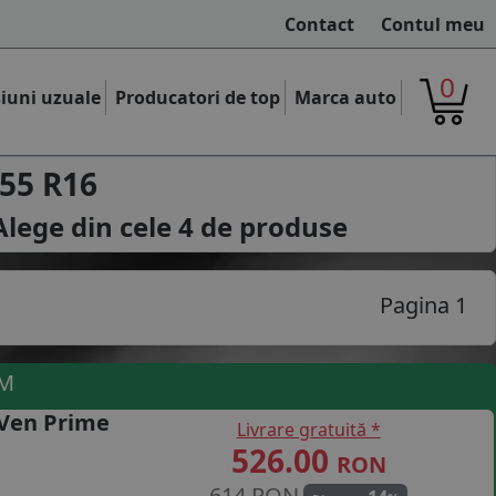
Contact
Contul meu
0
iuni uzuale
Producatori de top
Marca auto
55 R16
Alege din cele
4
de produse
Pagina 1
UM
 Ven Prime
Livrare gratuită *
526.00
RON
614 RON