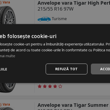
Anvelope vara Tigar High Pe
Vara
215/55 R16 97W
Turisme
Consum
Aderenta
Zgomot
C
C
eb folosește cookie-uri
osește cookie-uri pentru a îmbunătăți experiența utilizatorului. Prin
unteți de acord cu toate cookie-urile în conformitate cu Politica n
Anvelope vara Tigar Highper
Vara
mai multe
215/55 R16 93W
IILE
REFUZĂ TOT
ACCE
Turisme
Consum
Aderenta
Zgomot
C
C
Anvelope vara Tigar Summer 
Vara