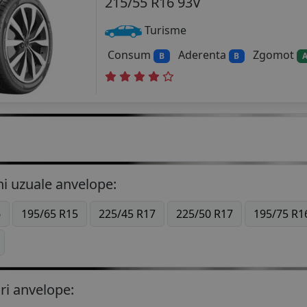
215/55 R16 93V
Turisme
Consum
Aderenta
Zgomot
B
B
i uzuale anvelope:
6
195/65 R15
225/45 R17
225/50 R17
195/75 R1
ri anvelope: