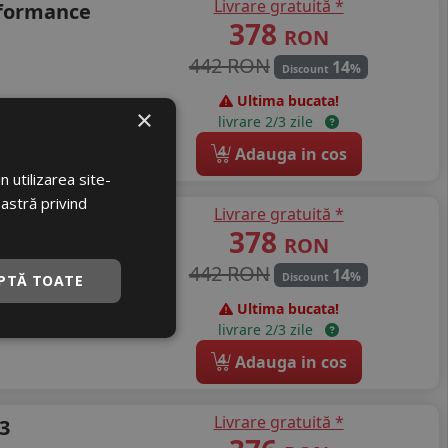
Livrare gratuită *
rformance
378
RON
442 RON
14
%
Discount
Ultima bucata!
×
A
71 dB
livrare 2/3 zile
4
Adauga in cos
 utilizarea site-
oastră privind
Livrare gratuită *
formance
378
RON
442 RON
14
%
Discount
PTĂ TOATE
Ultima bucata!
A
71 dB
livrare 2/3 zile
4
Adauga in cos
Livrare gratuită *
3