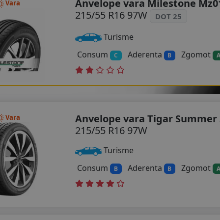
Anvelope vara Milestone Mz0
Vara
215/55 R16 97W
DOT 25
Turisme
Consum
Aderenta
Zgomot
C
B
Anvelope vara Tigar Summer 
Vara
215/55 R16 97W
Turisme
Consum
Aderenta
Zgomot
B
B