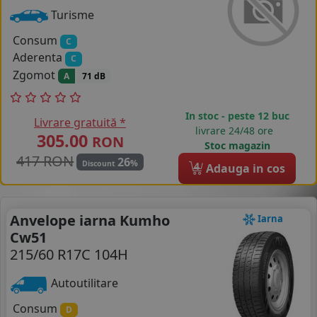
Turisme
Consum
C
Aderenta
C
Zgomot
A
71 dB
In stoc - peste 12 buc
Livrare gratuită *
livrare 24/48 ore
305.00
RON
Stoc magazin
417 RON
26
%
Discount
4
Adauga in cos
Anvelope iarna Kumho
Iarna
Cw51
215/60 R17C 104H
Autoutilitare
Consum
D