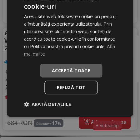
569
livrare 2/3 zile
cookie-uri
RON
4
692 RON
Adauga in cos
17
Acest site web folosește cookie-uri pentru
%
Discount
+ Videoclip
a îmbunătăți experiența utilizatorului. Prin
utilizarea site-ului nostru web, sunteți de
Anvelope iarna Kumho
Iarna
acord cu toate cookie-urile în conformitate
Wp52
cu Politica noastră privind cookie-urile.
Află
215/60 R17 100V
mai multe
Turisme
ACCEPTĂ TOATE
Consum
C
Aderenta
B
Zgomot
REFUZĂ TOT
B
72 dB
ARATĂ DETALIILE
Livrare gratuită *
In stoc - peste 12 buc
562
livrare 2/3 zile
RON
4
684 RON
Adauga in cos
17
%
Discount
+ Videoclip