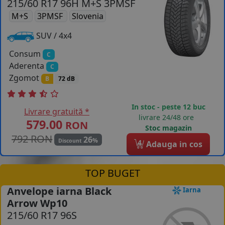
215/60 R17 96H M+S 3PMSF
M+S
3PMSF
Slovenia
SUV / 4x4
Consum
C
Aderenta
C
Zgomot
B
72 dB
In stoc - peste 12 buc
Livrare gratuită *
livrare 24/48 ore
579.00
RON
Stoc magazin
792 RON
26
%
Discount
4
Adauga in cos
TOP BUGET
Anvelope iarna Black
Iarna
Arrow Wp10
215/60 R17 96S