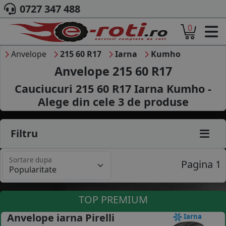
0727 347 488
0
ACASA
DESPRE NOI
Anvelope
215 60 R17
Iarna
Kumho
ANVELOPE
Anvelope 215 60 R17
AUTO
Cauciucuri 215 60 R17 Iarna Kumho -
CAMION
Alege din cele
3
de produse
MOTO
AGROINDUSTRIALE
CAUTARE DUPA
Filtru
DIMENSIUNI
PRODUCATORI ANVELOPE
Sortare dupa
MARCA AUTO
Pagina 1
BLOG
B2B - COLABORARE COMPANII
TOP PREMIUM
CONT
Anvelope iarna Pirelli
Iarna
CONTACT