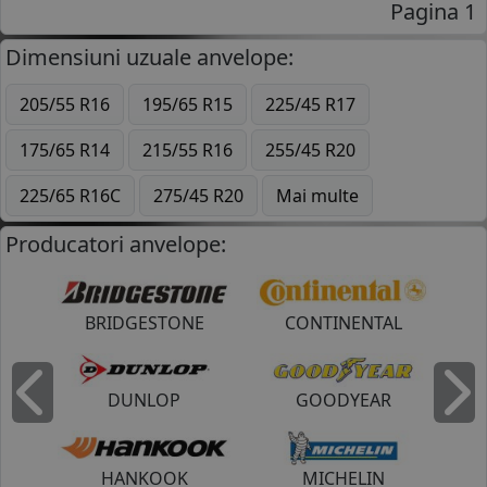
Pagina 1
Dimensiuni uzuale anvelope:
205/55 R16
195/65 R15
225/45 R17
175/65 R14
215/55 R16
255/45 R20
225/65 R16C
275/45 R20
Mai multe
Producatori anvelope:
BRIDGESTONE
CONTINENTAL
DUNLOP
GOODYEAR
Inapoi
I
HANKOOK
MICHELIN