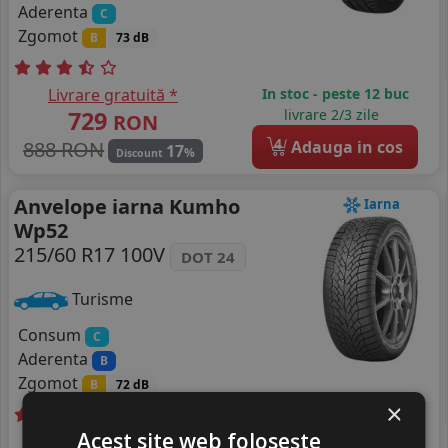
Aderenta
C
Zgomot
B
73 dB
Livrare gratuită *
In stoc - peste 12 buc
729
livrare 2/3 zile
RON
4
888 RON
Adauga in cos
17
%
Discount
Anvelope iarna Kumho
Iarna
Wp52
215/60 R17 100V
DOT 24
Turisme
Consum
C
Aderenta
B
Zgomot
B
72 dB
×
Acest site web folosește
Livrare gratuită *
Ultima bucata!