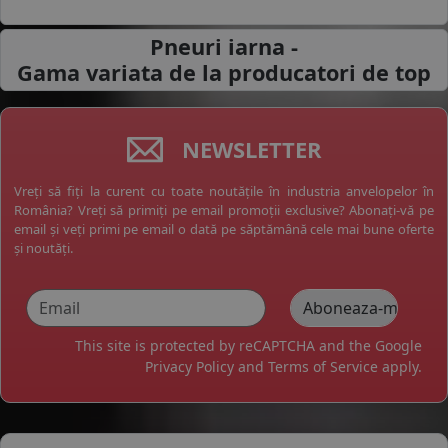
Pneuri iarna -
Gama variata de la
producatori de top
NEWSLETTER
Vreți să fiți la curent cu toate noutățile în industria anvelopelor în
România? Vreți să primiți pe email promoții exclusive? Abonați-vă pe
email și veți primi pe email o dată pe săptămână cele mai bune oferte
și noutăți.
This site is protected by reCAPTCHA and the Google
Privacy Policy
and
Terms of Service
apply.