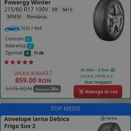
Powergy Winter
215/60 R17 100V
COS (
0 PRODUSE
)
FR
M+S
3PMSF
România
SUV / 4x4
Consum
C
Aderenta
C
Zgomot
A
71 dB
In stoc - 8 buc
Livrare gratuită *
livrare 24/48 ore
859.00
RON
Stoc magazin
1175 RON
26
%
Discount
4
Adauga in cos
TOP MEDII
Anvelope iarna Debica
Iarna
Frigo Suv 2