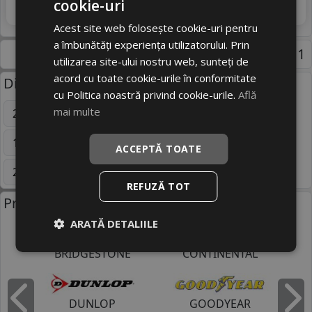
cookie-uri
4
613 RON
Adauga in cos
8
%
Discount
Acest site web folosește cookie-uri pentru
a îmbunătăți experiența utilizatorului. Prin
Pagina 1
utilizarea site-ului nostru web, sunteți de
acord cu toate cookie-urile în conformitate
Dimensiuni uzuale anvelope:
cu Politica noastră privind cookie-urile.
Află
mai multe
205/55 R16
195/65 R15
225/45 R17
195/70 R15C
215/55 R16
255/45 R20
ACCEPTĂ TOATE
205/65 R16C
195/60 R16C
Mai multe
REFUZĂ TOT
Producatori anvelope:
ARATĂ DETALIILE
BRIDGESTONE
CONTINENTAL
DUNLOP
GOODYEAR