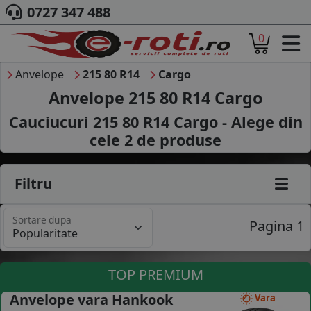
0727 347 488
0
ACASA
DESPRE NOI
Anvelope
215 80 R14
Cargo
ANVELOPE
Anvelope 215 80 R14 Cargo
AUTO
Cauciucuri 215 80 R14 Cargo - Alege din
CAMION
cele
2
de produse
MOTO
AGROINDUSTRIALE
CAUTARE DUPA
Filtru
DIMENSIUNI
PRODUCATORI ANVELOPE
Sortare dupa
MARCA AUTO
Pagina 1
BLOG
B2B - COLABORARE COMPANII
TOP PREMIUM
CONT
Anvelope vara Hankook
Vara
CONTACT