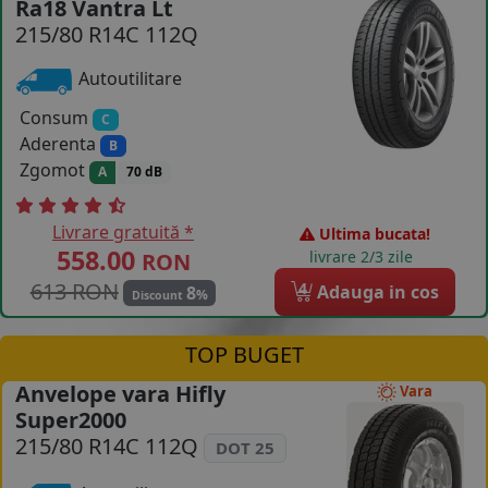
Ra18 Vantra Lt
215/80 R14C 112Q
COS (
0 PRODUSE
)
Autoutilitare
Consum
C
Aderenta
B
Zgomot
A
70 dB
Livrare gratuită *
Ultima bucata!
558.00
livrare 2/3 zile
RON
613 RON
4
Adauga in cos
8
%
Discount
TOP BUGET
Anvelope vara Hifly
Vara
Super2000
215/80 R14C 112Q
DOT 25