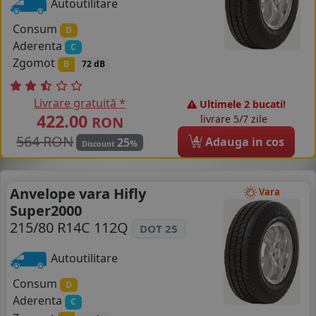
Autoutilitare
Consum
D
Aderenta
C
Zgomot
B
72 dB
Livrare gratuită *
Ultimele 2 bucati!
422.00
livrare 5/7 zile
RON
564 RON
4
Adauga in cos
25
%
Discount
Anvelope vara Hifly
Vara
Super2000
215/80 R14C 112Q
DOT 25
Autoutilitare
Consum
D
Aderenta
C