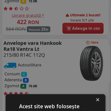
Zgomot
B
72 dB
Livrare gratuită *
Ultimele 2 bucati!
422
livrare 5/7 zile
RON
4
564 RON
Adauga in cos
25
%
Discount
Anvelope vara Hankook
Vara
Ra18 Vantra Lt
215/80 R14C 112Q
Autoutilitare
Consum
C
Aderenta
B
Zgomot
A
70 dB
×
Livrare gratuită *
Ultima bucata!
Acest site web folosește
558
livrare 2/3 zile
RON