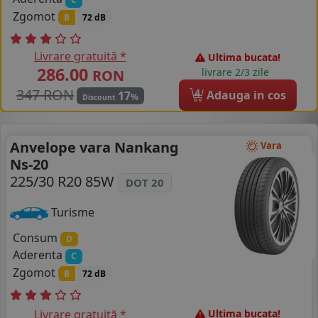
Zgomot
B
72 dB
Livrare gratuită *
Ultima bucata!
286.00
livrare 2/3 zile
RON
347 RON
4
Adauga in cos
17
%
Discount
Anvelope vara Nankang
Vara
Ns-20
225/30 R20 85W
DOT 20
Turisme
Consum
D
Aderenta
C
Zgomot
B
72 dB
Livrare gratuită *
Ultima bucata!