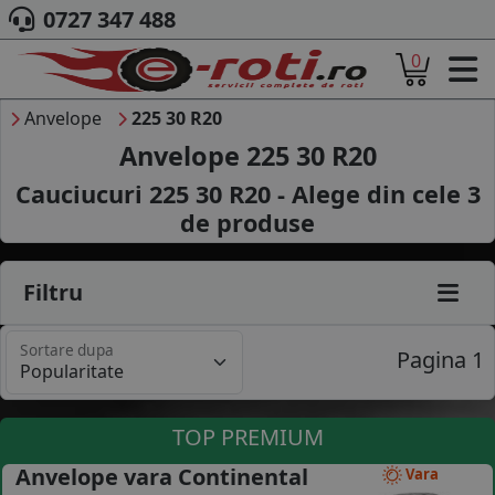
0727 347 488
0
ACASA
DESPRE NOI
Anvelope
225 30 R20
ANVELOPE
Anvelope 225 30 R20
AUTO
Cauciucuri 225 30 R20 - Alege din cele
3
CAMION
de produse
MOTO
AGROINDUSTRIALE
CAUTARE DUPA
Filtru
DIMENSIUNI
PRODUCATORI ANVELOPE
Sortare dupa
MARCA AUTO
Pagina 1
BLOG
B2B - COLABORARE COMPANII
TOP PREMIUM
CONT
Anvelope vara Continental
Vara
CONTACT