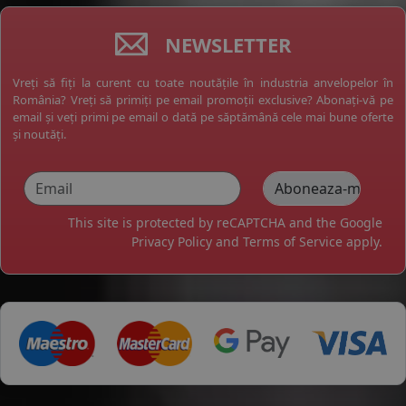
NEWSLETTER
Vreți să fiți la curent cu toate noutățile în industria anvelopelor în
România? Vreți să primiți pe email promoții exclusive? Abonați-vă pe
email și veți primi pe email o dată pe săptămână cele mai bune oferte
și noutăți.
This site is protected by reCAPTCHA and the Google
Privacy Policy
and
Terms of Service
apply.