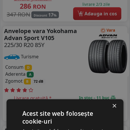
286
livrare 2/3 zile
RON
4
347 RON
Adauga in cos
17
%
Discount
Anvelope vara Yokohama
Vara
Advan Sport V105
225/30 R20 85Y
Turisme
Consum
D
Aderenta
A
Zgomot
B
72 dB
Livrare gratuită *
In stoc - 11 buc
×
1020
livrare 2/3 zile
RON
Acest site web folosește
4
1121 RON
Adauga in cos
9
%
Discount
cookie-uri
Vara