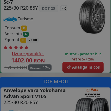
Sc-7
COS (
0 PRODUSE
)
225/30 R20 85Y
FR
DOT 25
Turisme
Consum
D
Aderenta
A
Zgomot
B
72 dB
Livrare gratuită *
In stoc - peste 12 buc
1402.00
livrare 5/7 zile
RON
1709 RON
4
Adauga in cos
17
%
Discount
TOP MEDII
Anvelope vara Yokohama
Vara
Advan Sport V105
225/30 R20 85Y