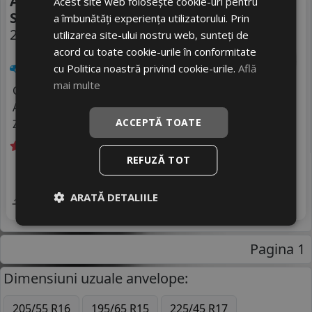
Anvelope vara Continental
Acest site web folosește cookie-uri pentru
Sc-7
a îmbunătăți experiența utilizatorului. Prin
225/30 R20 85Y
utilizarea site-ului nostru web, sunteți de
FR
DOT 25
acord cu toate cookie-urile în conformitate
Turisme
cu Politica noastră privind cookie-urile.
Află
mai multe
Consum
D
Aderenta
A
ACCEPTĂ TOATE
Zgomot
B
72 dB
REFUZĂ TOT
Livrare gratuită *
In stoc - peste 12 buc
1402
livrare 5/7 zile
RON
ARATĂ DETALIILE
4
1709 RON
Adauga in cos
17
%
Discount
Pagina 1
Dimensiuni uzuale anvelope:
205/55 R16
195/65 R15
225/45 R17