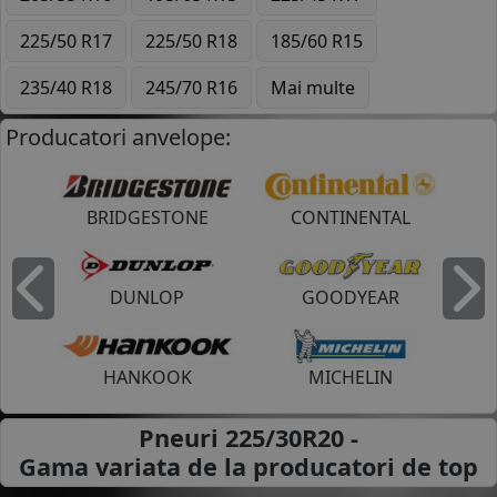
225/50 R17
225/50 R18
185/60 R15
235/40 R18
245/70 R16
Mai multe
Producatori anvelope:
BRIDGESTONE
CONTINENTAL
DUNLOP
GOODYEAR
Inapoi
I
HANKOOK
MICHELIN
Pneuri 225/30R20 -
Gama variata de la
producatori de top