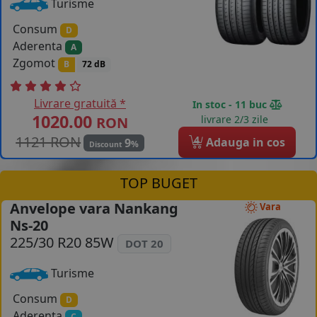
Turisme
Consum
D
Aderenta
A
Zgomot
B
72 dB
Livrare gratuită *
In stoc - 11 buc
1020.00
livrare 2/3 zile
RON
1121 RON
4
Adauga in cos
9
%
Discount
TOP BUGET
Anvelope vara Nankang
Vara
Ns-20
225/30 R20 85W
DOT 20
Turisme
Consum
D
Aderenta
C