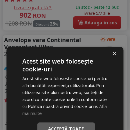
Livrare gratuită *
In stoc - peste 12 buc
902
livrare 5/7 zile
RON
4
1208 RON
Adauga in cos
25
%
Discount
Anvelope vara Continental
Vara
Vancontact Ultra
×
225/75 R17C 114R
DOT 25
Acest site web folosește
Autoutilitare
cookie-uri
Consum
B
Acest site web folosește cookie-uri pentru
Aderenta
A
a îmbunătăți experiența utilizatorului. Prin
Zgomot
A
71 dB
utilizarea site-ului nostru web, sunteți de
acord cu toate cookie-urile în conformitate
cu Politica noastră privind cookie-urile.
Află
Livrare gratuită *
In stoc - peste 12 buc
mai multe
947
livrare 5/7 zile
RON
4
1315 RON
Adauga in cos
27
%
Discount
ACCEPTĂ TOATE