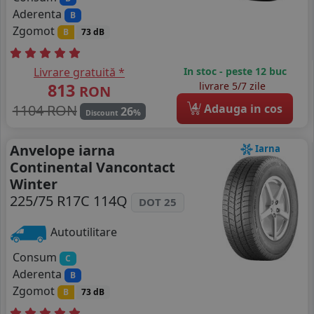
Aderenta
B
Zgomot
B
73 dB
Livrare gratuită *
In stoc - peste 12 buc
813
livrare 5/7 zile
RON
4
1104 RON
Adauga in cos
26
%
Discount
Anvelope iarna
Iarna
Continental Vancontact
Winter
225/75 R17C 114Q
DOT 25
Autoutilitare
Consum
C
Aderenta
B
Zgomot
B
73 dB