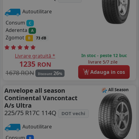
Autoutilitare
Consum
C
Aderenta
A
Zgomot
B
73 dB
Livrare gratuită *
In stoc - peste 12 buc
1235
livrare 5/7 zile
RON
4
1678 RON
Adauga in cos
26
%
Discount
Anvelope all season
All Season
Continental Vancontact
A/s Ultra
225/75 R17C 114Q
DOT vechi
Autoutilitare
Consum
B