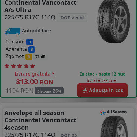
Continental Vancontact
A/s Ultra
COS (
0 PRODUSE
)
225/75 R17C 114Q
DOT vechi
Autoutilitare
Consum
B
Aderenta
B
Zgomot
B
73 dB
Livrare gratuită *
In stoc - peste 12 buc
813.00
livrare 5/7 zile
RON
1104 RON
4
Adauga in cos
26
%
Discount
Anvelope all season
All Season
Continental Vancontact
4season
225/75 R17C 114Q
DOT 25