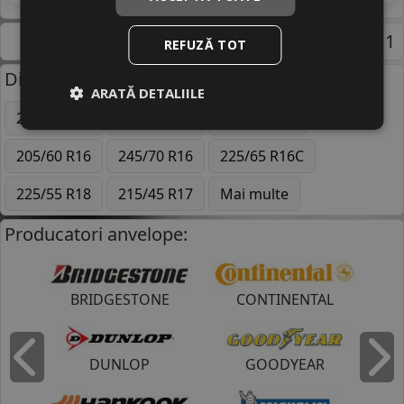
Pagina 1
REFUZĂ TOT
Dimensiuni uzuale anvelope:
ARATĂ DETALIILE
205/55 R16
195/65 R15
225/45 R17
205/60 R16
245/70 R16
225/65 R16C
225/55 R18
215/45 R17
Mai multe
Producatori anvelope:
BRIDGESTONE
CONTINENTAL
DUNLOP
GOODYEAR
Inapoi
I