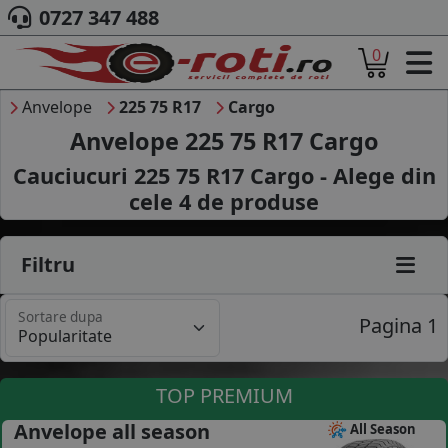
0727 347 488
0
ACASA
DESPRE NOI
Anvelope
225 75 R17
Cargo
ANVELOPE
Anvelope 225 75 R17 Cargo
AUTO
Cauciucuri 225 75 R17 Cargo - Alege din
CAMION
cele
4
de produse
MOTO
AGROINDUSTRIALE
CAUTARE DUPA
Filtru
DIMENSIUNI
PRODUCATORI ANVELOPE
Sortare dupa
MARCA AUTO
Pagina 1
BLOG
B2B - COLABORARE COMPANII
TOP PREMIUM
CONT
Anvelope all season
All Season
CONTACT