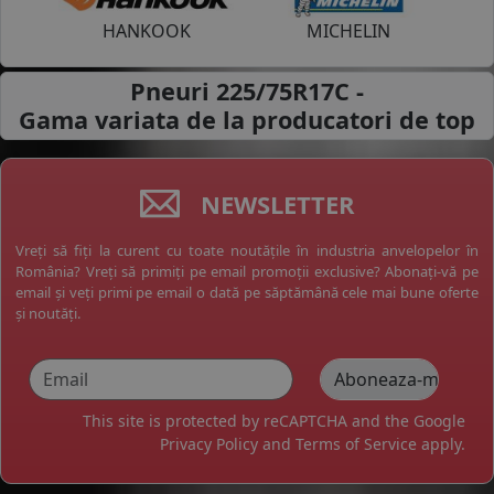
HANKOOK
MICHELIN
Pneuri 225/75R17C -
Gama variata de la
producatori de top
NEWSLETTER
Vreți să fiți la curent cu toate noutățile în industria anvelopelor în
România? Vreți să primiți pe email promoții exclusive? Abonați-vă pe
email și veți primi pe email o dată pe săptămână cele mai bune oferte
și noutăți.
This site is protected by reCAPTCHA and the Google
Privacy Policy
and
Terms of Service
apply.