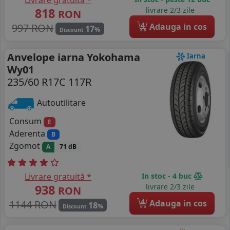
Livrare gratuită *
818
livrare 2/3 zile
RON
4
997 RON
Adauga in cos
17
%
Discount
Anvelope iarna Yokohama
Iarna
Wy01
235/60 R17C 117R
Autoutilitare
Consum
E
Aderenta
B
Zgomot
A
71 dB
Livrare gratuită *
In stoc - 4 buc
938
livrare 2/3 zile
RON
4
1144 RON
Adauga in cos
18
%
Discount