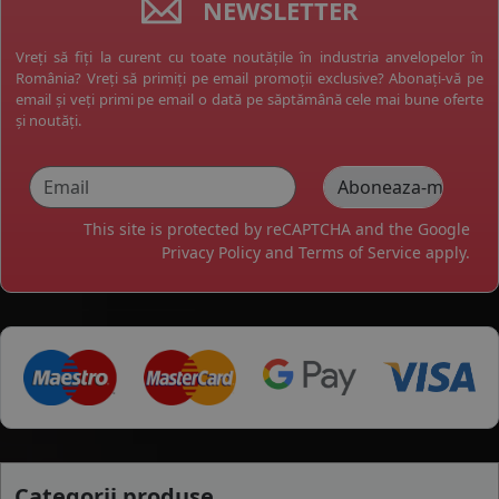
NEWSLETTER
Vreți să fiți la curent cu toate noutățile în industria anvelopelor în
România? Vreți să primiți pe email promoții exclusive? Abonați-vă pe
email și veți primi pe email o dată pe săptămână cele mai bune oferte
și noutăți.
This site is protected by reCAPTCHA and the Google
Privacy Policy
and
Terms of Service
apply.
Categorii produse