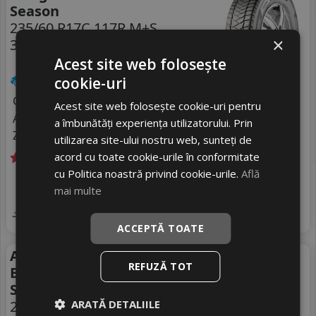
Season
235/60 R17C 117R M+S
×
3PMSF
DOT 22
Acest site web folosește
Autoutilitare
cookie-uri
Consum
D
Acest site web folosește cookie-uri pentru
Aderenta
A
a îmbunătăți experiența utilizatorului. Prin
Zgomot
B
73 dB
utilizarea site-ului nostru web, sunteți de
acord cu toate cookie-urile în conformitate
cu Politica noastră privind cookie-urile.
Află
Livrare gratuită *
Ultimele 3 bucati!
mai multe
818
livrare 2/3 zile
RON
4
1013 RON
Adauga in cos
19
%
Discount
ACCEPTĂ TOATE
Anvelope all season
All Season
REFUZĂ TOT
Bridgestone Duravis All
Season Evo
ARATĂ DETALIILE
235/60 R17C 117R
DOT 25