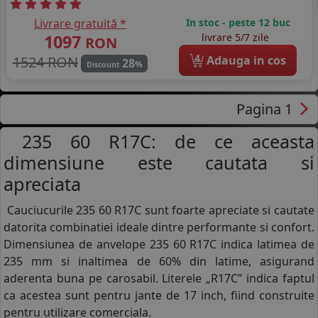
Livrare gratuită *
In stoc - peste 12 buc
1097
livrare 5/7 zile
RON
4
1524 RON
Adauga in cos
28
%
Discount
Pagina 1
235 60 R17C: de ce aceasta
dimensiune este cautata si
apreciata
Cauciucurile 235 60 R17C sunt foarte apreciate si cautate
datorita combinatiei ideale dintre performante si confort.
Dimensiunea de anvelope 235 60 R17C indica latimea de
235 mm si inaltimea de 60% din latime, asigurand
aderenta buna pe carosabil. Literele „R17C” indica faptul
ca acestea sunt pentru jante de 17 inch, fiind construite
pentru utilizare comerciala.