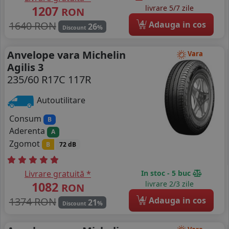
1207
livrare 5/7 zile
RON
4
1640 RON
Adauga in cos
26
%
Discount
Anvelope vara Michelin
Vara
Agilis 3
235/60 R17C 117R
Autoutilitare
Consum
B
Aderenta
A
Zgomot
B
72 dB
Livrare gratuită *
In stoc - 5 buc
1082
livrare 2/3 zile
RON
4
1374 RON
Adauga in cos
21
%
Discount