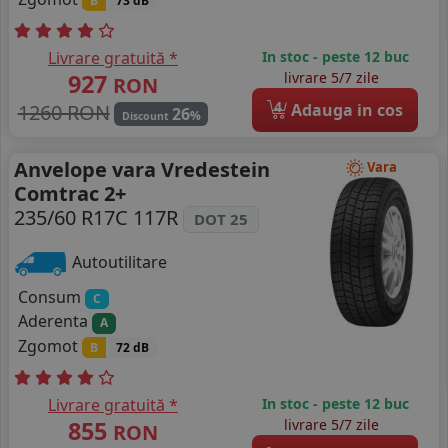
B
73 dB
Livrare gratuită *
In stoc - peste 12 buc
927
livrare 5/7 zile
RON
4
1260 RON
Adauga in cos
26
%
Discount
Anvelope vara Vredestein
Vara
Comtrac 2+
235/60 R17C 117R
DOT 25
Autoutilitare
Consum
C
Aderenta
A
Zgomot
B
72 dB
Livrare gratuită *
In stoc - peste 12 buc
855
livrare 5/7 zile
RON