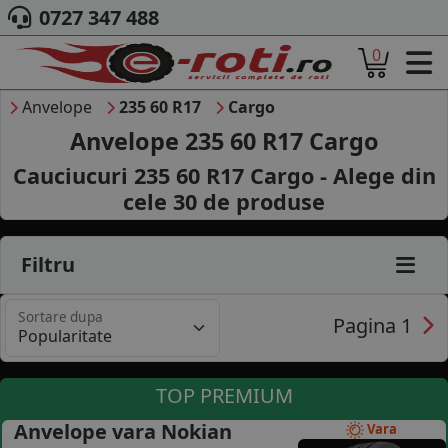
0727 347 488
0
ACASA
DESPRE NOI
Anvelope
235 60 R17
Cargo
ANVELOPE
Anvelope 235 60 R17 Cargo
AUTO
Cauciucuri 235 60 R17 Cargo - Alege din
CAMION
cele
30
de produse
MOTO
AGROINDUSTRIALE
CAUTARE DUPA
Filtru
DIMENSIUNI
PRODUCATORI ANVELOPE
Sortare dupa
MARCA AUTO
Pagina 1
BLOG
B2B - COLABORARE COMPANII
TOP PREMIUM
CONT
Anvelope vara Nokian
Vara
CONTACT