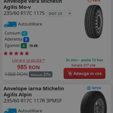
Anvelope vara Michelin
Vara
Agilis Mo-v
235/60 R17C 117S
+
DOT 25
Autoutilitare
Consum
C
Aderenta
B
Zgomot
A
70 dB
Livrare gratuită *
In stoc - peste 12 buc
985
livrare 5/7 zile
RON
4
1368 RON
Adauga in cos
27
%
Discount
Anvelope iarna Michelin
Iarna
Agilis Alpin
235/60 R17C 117R 3PMSF
Autoutilitare