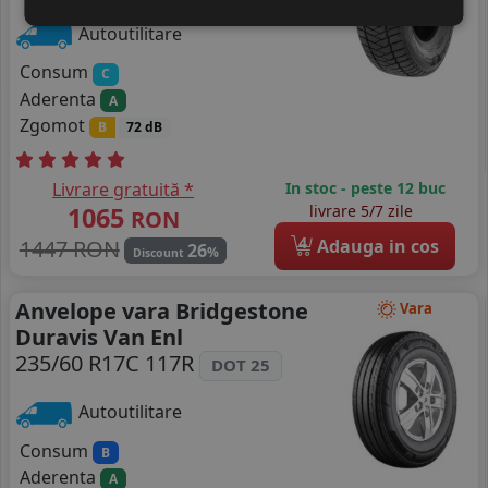
Autoutilitare
Consum
C
Aderenta
A
Zgomot
B
72 dB
Livrare gratuită *
In stoc - peste 12 buc
1065
livrare 5/7 zile
RON
4
1447 RON
Adauga in cos
26
%
Discount
Anvelope vara Bridgestone
Vara
Duravis Van Enl
235/60 R17C 117R
DOT 25
Autoutilitare
Consum
B
Aderenta
A