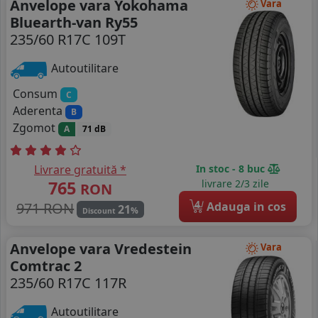
Anvelope vara Yokohama
Vara
Bluearth-van Ry55
235/60 R17C 109T
Autoutilitare
Consum
C
Aderenta
B
Zgomot
A
71 dB
Livrare gratuită *
In stoc - 8 buc
765
livrare 2/3 zile
RON
4
971 RON
Adauga in cos
21
%
Discount
Anvelope vara Vredestein
Vara
Comtrac 2
235/60 R17C 117R
Autoutilitare