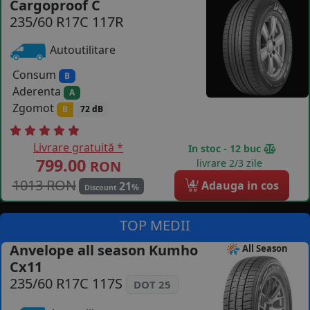
Cargoproof C
235/60 R17C 117R
COS (
0 PRODUSE
)
Autoutilitare
Consum
B
Aderenta
A
Zgomot
B
72 dB
Livrare gratuită *
In stoc - 12 buc
799.00
livrare 2/3 zile
RON
1013 RON
4
Adauga in cos
21
%
Discount
TOP MEDII
Anvelope all season Kumho
All Season
Cx11
235/60 R17C 117S
DOT 25