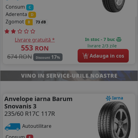
Consum
C
Aderenta
D
Zgomot
B
73 dB
Livrare gratuită *
In stoc - 7 buc
553
livrare 2/3 zile
RON
4
674 RON
Adauga in cos
17
%
Discount
Anvelope iarna Barum
Iarna
Snovanis 3
235/60 R17C 117R
Autoutilitare
Consum
E