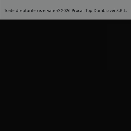
Toate drepturile rezervate © 2026 Procar Top Dumbravei S.R.L.