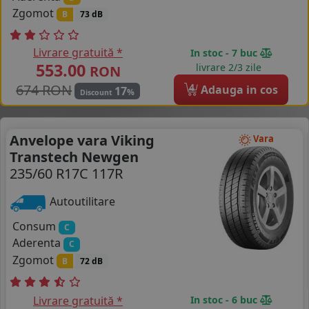
Zgomot
B
73 dB
Livrare gratuită *
In stoc - 7 buc
553.00
livrare 2/3 zile
RON
674 RON
4
Adauga in cos
17
%
Discount
Anvelope vara Viking
Vara
Transtech Newgen
235/60 R17C 117R
Autoutilitare
Consum
C
Aderenta
C
Zgomot
B
72 dB
Livrare gratuită *
In stoc - 6 buc