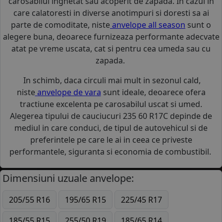
carosabilul inghetat sau acoperit de zapada. In cazul in
care calatoresti in diverse anotimpuri si doresti sa ai
parte de comoditate, niste
anvelope all season
sunt o
alegere buna, deoarece furnizeaza performante adecvate
atat pe vreme uscata, cat si pentru cea umeda sau cu
zapada.
In schimb, daca circuli mai mult in sezonul cald,
niste
anvelope de vara
sunt ideale, deoarece ofera
tractiune excelenta pe carosabilul uscat si umed.
Alegerea tipului de cauciucuri 235 60 R17C depinde de
mediul in care conduci, de tipul de autovehicul si de
preferintele pe care le ai in ceea ce priveste
performantele, siguranta si economia de combustibil.
Dimensiuni uzuale anvelope:
205/55 R16
195/65 R15
225/45 R17
185/55 R15
255/50 R19
185/65 R14