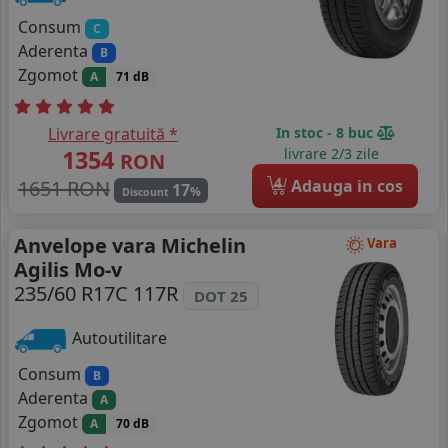
Consum
C
Aderenta
B
Zgomot
A
71 dB
Livrare gratuită *
In stoc - 8 buc
1354
livrare 2/3 zile
RON
4
1651 RON
Adauga in cos
17
%
Discount
Anvelope vara Michelin
Vara
Agilis Mo-v
235/60 R17C 117R
DOT 25
Autoutilitare
Consum
B
Aderenta
A
Zgomot
A
70 dB