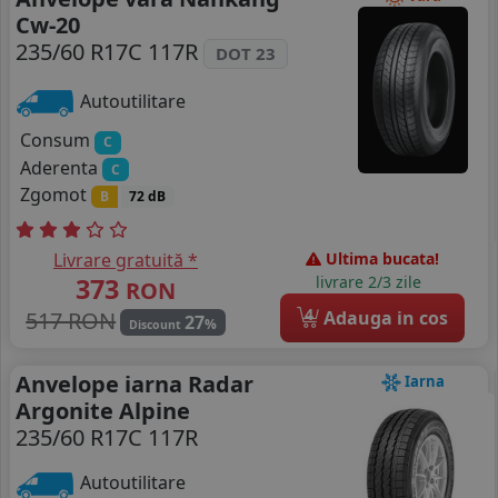
Cw-20
235/60 R17C 117R
DOT 23
Autoutilitare
Consum
C
Aderenta
C
Zgomot
B
72 dB
Livrare gratuită *
Ultima bucata!
373
livrare 2/3 zile
RON
4
517 RON
Adauga in cos
27
%
Discount
Anvelope iarna Radar
Iarna
Argonite Alpine
235/60 R17C 117R
Autoutilitare