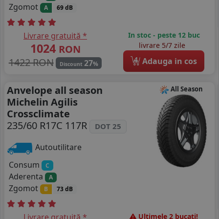
Zgomot
A
69 dB
Livrare gratuită *
In stoc - peste 12 buc
1024
livrare 5/7 zile
RON
4
1422 RON
Adauga in cos
27
%
Discount
Anvelope all season
All Season
Michelin Agilis
Crossclimate
235/60 R17C 117R
DOT 25
Autoutilitare
Consum
C
Aderenta
A
Zgomot
B
73 dB
Livrare gratuită *
Ultimele 2 bucati!