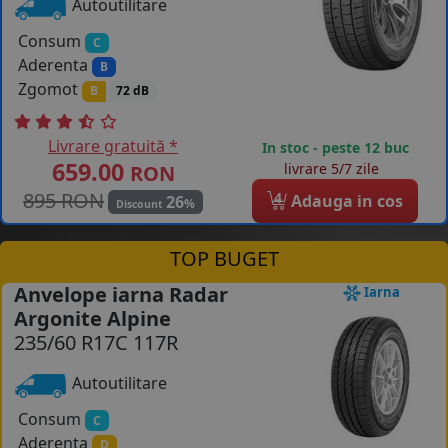
Autoutilitare
Consum
C
Aderenta
B
Zgomot
B
72 dB
Livrare gratuită *
In stoc - peste 12 buc
659.00
livrare 5/7 zile
RON
895 RON
4
Adauga in cos
26
%
Discount
TOP BUGET
Anvelope iarna Radar
Iarna
Argonite Alpine
235/60 R17C 117R
Autoutilitare
Consum
C
Aderenta
D