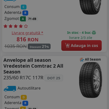
Consum
C
Aderenta
B
Zgomot
A
71 dB
Livrare gratuită *
In stoc - 4 buc
816
livrare 2/3 zile
RON
4
1035 RON
Adauga in cos
21
%
Discount
Anvelope all season
All Season
Vredestein Comtrac 2 All
Season
235/60 R17C 117R
DOT 25
Autoutilitare
Consum
D
Aderenta
B
Zgomot