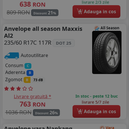
638
livrare 2/3 zile
RON
4
809 RON
Adauga in cos
21
%
Discount
Anvelope all season Maxxis
All Season
Al2
235/60 R17C 117R
DOT 25
Autoutilitare
Consum
C
Aderenta
B
Zgomot
B
73 dB
Livrare gratuită *
In stoc - peste 12 buc
763
livrare 5/7 zile
RON
4
1036 RON
Adauga in cos
26
%
Discount
Anvelope vara Nankang
Vara