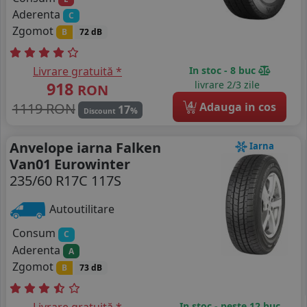
Aderenta
C
Zgomot
B
72 dB
Livrare gratuită *
In stoc - 8 buc
918
livrare 2/3 zile
RON
4
1119 RON
Adauga in cos
17
%
Discount
Anvelope iarna Falken
Iarna
Van01 Eurowinter
235/60 R17C 117S
Autoutilitare
Consum
C
Aderenta
A
Zgomot
B
73 dB
In stoc - peste 12 buc