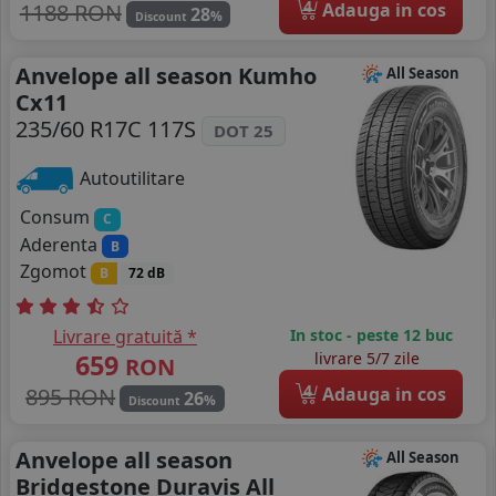
4
1188 RON
Adauga in cos
28
%
Discount
Anvelope all season Kumho
All Season
Cx11
235/60 R17C 117S
DOT 25
Autoutilitare
Consum
C
Aderenta
B
Zgomot
B
72 dB
Livrare gratuită *
In stoc - peste 12 buc
659
livrare 5/7 zile
RON
4
895 RON
Adauga in cos
26
%
Discount
Anvelope all season
All Season
Bridgestone Duravis All