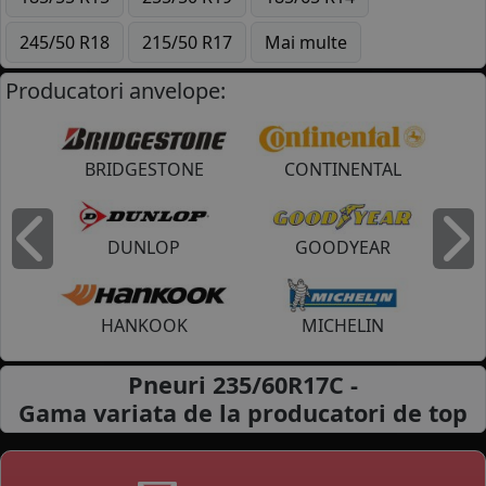
245/50 R18
215/50 R17
Mai multe
Producatori anvelope:
BRIDGESTONE
CONTINENTAL
DUNLOP
GOODYEAR
Inapoi
I
HANKOOK
MICHELIN
Pneuri 235/60R17C -
Gama variata de la
producatori de top