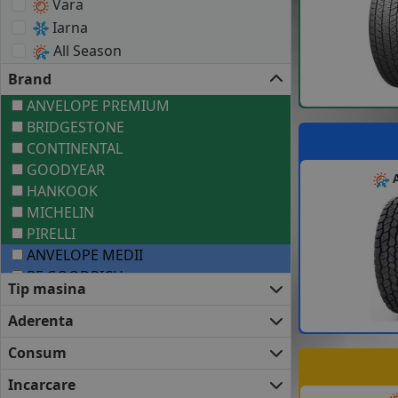
Vara
Iarna
All Season
Brand
ANVELOPE PREMIUM
BRIDGESTONE
CONTINENTAL
GOODYEAR
A
HANKOOK
MICHELIN
PIRELLI
ANVELOPE MEDII
BF GOODRICH
Tip masina
COOPER
KUMHO
Aderenta
TOYO
Consum
UNIROYAL
VREDESTEIN
Incarcare