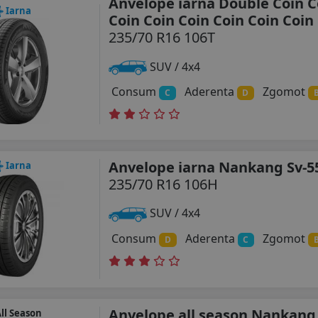
Anvelope iarna Double Coin C
Iarna
Coin Coin Coin Coin Coin Coin
235/70 R16 106T
SUV / 4x4
Consum
Aderenta
Zgomot
C
D
Anvelope iarna Nankang Sv-5
Iarna
235/70 R16 106H
SUV / 4x4
Consum
Aderenta
Zgomot
D
C
Anvelope all season Nankang
ll Season