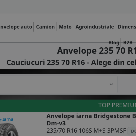
nvelope auto
Camion
Moto
Agroindustriale
Dimens
Blog
B2B
Anvelope 235 70 R
Cauciucuri 235 70 R16 - Alege din ce
TOP PREMI
Anvelope iarna Bridgestone B
Iarna
Dm-v3
235/70 R16 106S M+S 3PMSF
D