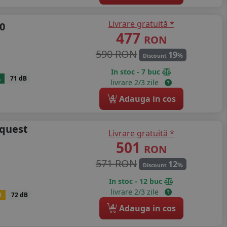
Livrare gratuită *
0
477
RON
590 RON
19
%
Discount
In stoc - 7 buc
A
71 dB
livrare 2/3 zile
4
Adauga in cos
xquest
Livrare gratuită *
501
RON
571 RON
12
%
Discount
In stoc - 12 buc
livrare 2/3 zile
B
72 dB
4
Adauga in cos