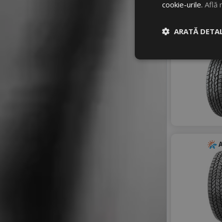
cookie-urile.
Află 
ARATĂ DETAL
A
A