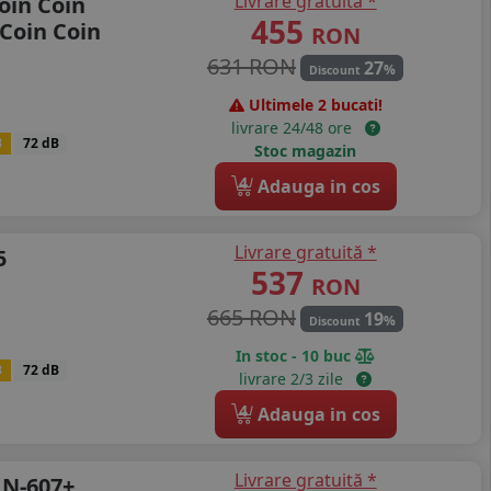
Livrare gratuită *
oin Coin
455
 Coin Coin
RON
631 RON
27
%
Discount
Ultimele 2 bucati!
livrare 24/48 ore
B
72 dB
Stoc magazin
4
Adauga in cos
Livrare gratuită *
5
537
RON
665 RON
19
%
Discount
In stoc - 10 buc
B
72 dB
livrare 2/3 zile
4
Adauga in cos
Livrare gratuită *
 N-607+