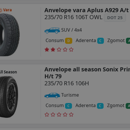
Anvelope vara Aplus A929 A/t
Vara
235/70 R16 106T OWL
DOT 25
SUV / 4x4
Consum
Aderenta
Zgomot
D
C
Anvelope all season Sonix P
ll Season
H/t 79
235/70 R16 106H
Turisme
Consum
Aderenta
Zgomot
C
C