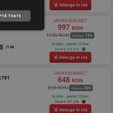
4
Adauga in cos
PTĂ TOATE
Livrare gratuită *
t-771
997
RON
1135 RON
12
%
Discount
In stoc - peste 12 buc
A
71 dB
livrare 2/3 zile
4
Adauga in cos
Livrare gratuită *
t781
648
RON
816 RON
20
%
Discount
In stoc - peste 12 buc
livrare 5/7 zile
4
Adauga in cos