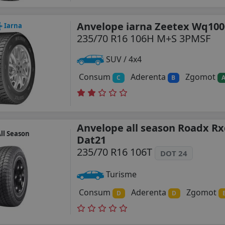
Anvelope iarna Zeetex Wq100
Iarna
235/70 R16 106H M+S 3PMSF
SUV / 4x4
Consum
Aderenta
Zgomot
C
B
Anvelope all season Roadx R
ll Season
Dat21
235/70 R16 106T
DOT 24
Turisme
Consum
Aderenta
Zgomot
D
D