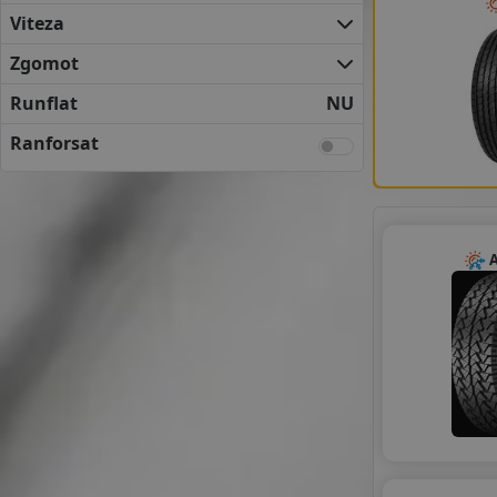
YOKOHAMA
Viteza
ANVELOPE BUGET
APLUS
Zgomot
AUSTONE
Runflat
NU
CEAT
CST BY MAXXIS
Ranforsat
DOUBLE COIN
FORTUNE
GRIPMAX
HIFLY
A
LASSA
LAUFENN
LEAO
LINGLONG
MAXXIS
MILEVER
NANKANG
ONYX
PETLAS