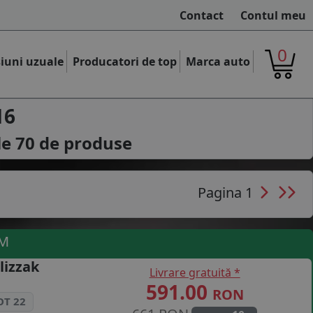
Contact
Contul meu
0
iuni uzuale
Producatori de top
Marca auto
16
le
70
de produse
Pagina 1
UM
lizzak
Livrare gratuită *
591.00
RON
OT 22