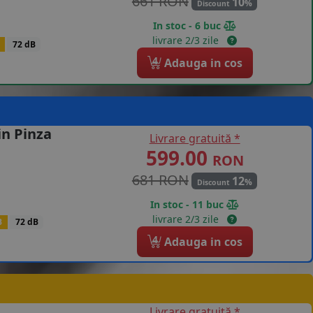
661 RON
10
%
Discount
In stoc - 6 buc
livrare 2/3 zile
72 dB
4
Adauga in cos
in Pinza
Livrare gratuită *
599.00
RON
681 RON
12
%
Discount
In stoc - 11 buc
livrare 2/3 zile
B
72 dB
4
Adauga in cos
Livrare gratuită *