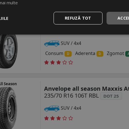
mai multe
IILE
REFUZĂ TOT
ACCE
Anvelope all season Maxxis A
ll Season
235/70 R16 106T
SUV / 4x4
Consum
Aderenta
Zgomot
D
D
ll Season
Anvelope all season Maxxis A
235/70 R16 106T RBL
DOT 25
SUV / 4x4