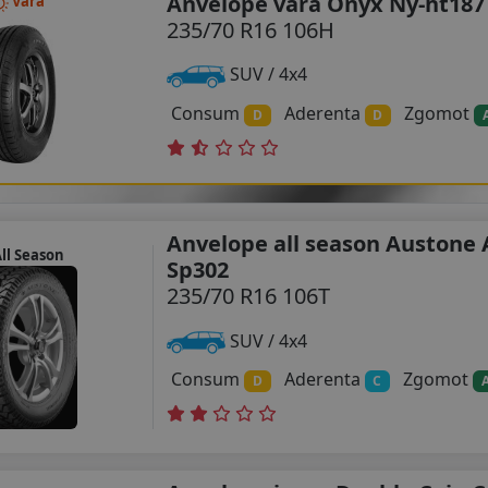
Anvelope vara Onyx Ny-ht187
Vara
235/70 R16 106H
SUV / 4x4
Consum
Aderenta
Zgomot
D
D
Anvelope all season Austone
ll Season
Sp302
235/70 R16 106T
SUV / 4x4
Consum
Aderenta
Zgomot
D
C