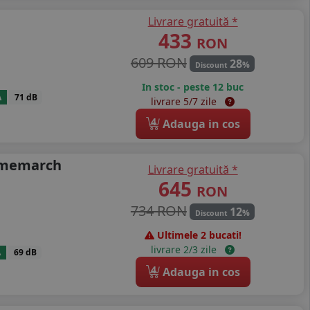
Livrare gratuită *
433
RON
609 RON
28
%
Discount
In stoc - peste 12 buc
A
71 dB
livrare 5/7 zile
4
Adauga in cos
rimemarch
Livrare gratuită *
645
RON
734 RON
12
%
Discount
Ultimele 2 bucati!
livrare 2/3 zile
A
69 dB
4
Adauga in cos