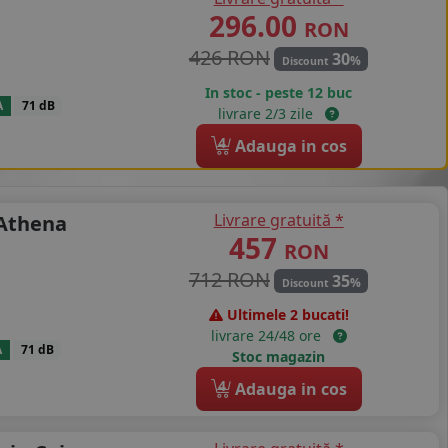
296.00
RON
426 RON
30
%
Discount
In stoc - peste 12 buc
A
71 dB
livrare 2/3 zile
4
Adauga in cos
Livrare gratuită *
 Athena
457
RON
712 RON
35
%
Discount
Ultimele 2 bucati!
livrare 24/48 ore
A
71 dB
Stoc magazin
4
Adauga in cos