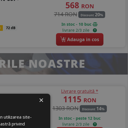
568
RON
714 RON
20
%
Discount
In stoc - 10 buc
B
72 dB
livrare 2/3 zile
4
Adauga in cos
Livrare gratuită *
1115
×
RON
1303 RON
14
%
Discount
 utilizarea site-
In stoc - peste 12 buc
oastră privind
livrare 2/3 zile