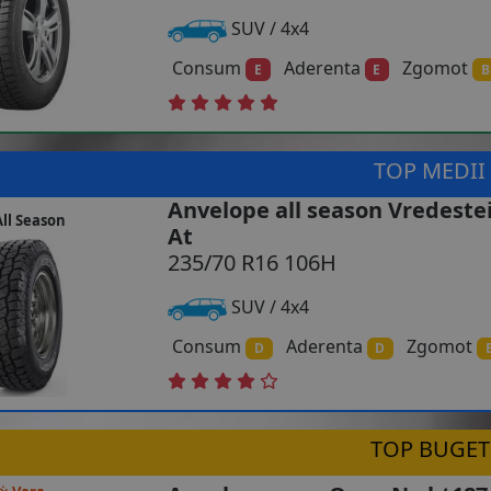
SUV / 4x4
Consum
Aderenta
Zgomot
E
E
B
TOP MEDII
Anvelope all season Vredeste
ll Season
At
235/70 R16 106H
SUV / 4x4
Consum
Aderenta
Zgomot
D
D
TOP BUGET