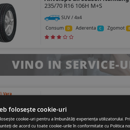
235/70 R16 106H M+S
SUV / 4x4
Consum
Aderenta
Zgomot
D
C
Vara
Anvelope vara Maxxis At980e
235/70 R16 104Q OWL
eb folosește cookie-uri
SUV / 4x4
osește cookie-uri pentru a îmbunătăți experiența utilizatorului. Prin
unteți de acord cu toate cookie-urile în conformitate cu Politica n