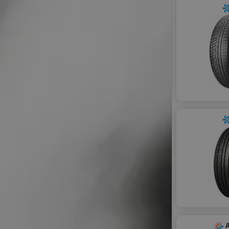
RADAR
ROADX
ROYAL BLACK
SAILUN
SONIX
TOURADOR
TRACMAX
WINDFORCE
ZEETEX
A