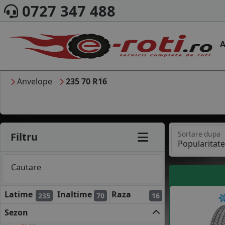
0727 347 488
A
Anvelope
235 70 R16
Sortare dupa
Filtru
Cautare
Latime
Inaltime
Raza
235
70
16
Sezon