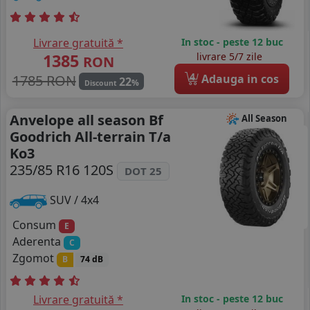
Livrare gratuită *
In stoc - peste 12 buc
1385
livrare 5/7 zile
RON
4
1785 RON
Adauga in cos
22
%
Discount
Anvelope all season Bf
All Season
Goodrich All-terrain T/a
Ko3
235/85 R16 120S
DOT 25
SUV / 4x4
Consum
E
Aderenta
C
Zgomot
B
74 dB
Livrare gratuită *
In stoc - peste 12 buc