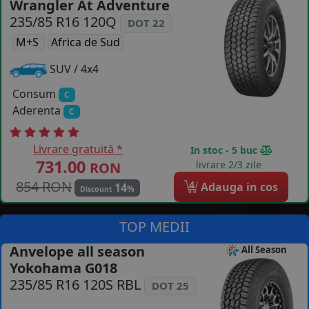
Wrangler At Adventure
COS (
0 PRODUSE
)
235/85 R16 120Q
DOT 22
M+S
Africa de Sud
SUV / 4x4
Consum
C
Aderenta
C
Livrare gratuită *
In stoc - 5 buc
731.00
livrare 2/3 zile
RON
854 RON
4
Adauga in cos
14
%
Discount
TOP MEDII
Anvelope all season
All Season
Yokohama G018
235/85 R16 120S RBL
DOT 25