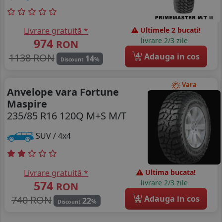
Livrare gratuită *
Ultimele 2 bucati!
974
livrare 2/3 zile
RON
4
1138 RON
Adauga in cos
14
%
Discount
Vara
Anvelope vara Fortune
Maspire
235/85 R16 120Q M+S M/T
SUV / 4x4
Livrare gratuită *
Ultima bucata!
574
livrare 2/3 zile
RON
4
740 RON
Adauga in cos
22
%
Discount