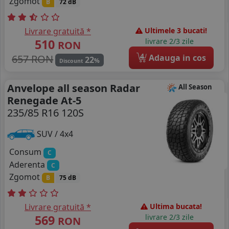
Zgomot
B
72 dB
Livrare gratuită *
Ultimele 3 bucati!
510
livrare 2/3 zile
RON
4
657 RON
Adauga in cos
22
%
Discount
Anvelope all season Radar
All Season
Renegade At-5
235/85 R16 120S
SUV / 4x4
Consum
C
Aderenta
C
Zgomot
B
75 dB
Livrare gratuită *
Ultima bucata!
569
livrare 2/3 zile
RON