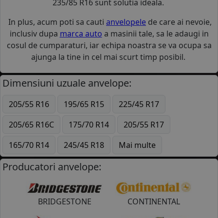
235/85 R16 sunt solutia ideala.
In plus, acum poti sa cauti
anvelopele
de care ai nevoie,
inclusiv dupa
marca auto
a masinii tale, sa le adaugi in
cosul de cumparaturi, iar echipa noastra se va ocupa sa
ajunga la tine in cel mai scurt timp posibil.
Dimensiuni uzuale anvelope:
205/55 R16
195/65 R15
225/45 R17
205/65 R16C
175/70 R14
205/55 R17
165/70 R14
245/45 R18
Mai multe
Producatori anvelope:
BRIDGESTONE
CONTINENTAL