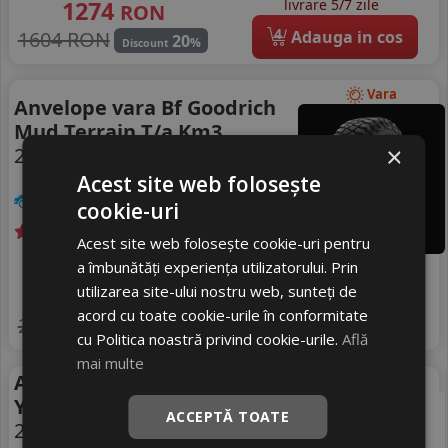
1274
livrare 5/7 zile
RON
4
1604 RON
Adauga in cos
20
%
Discount
Vara
Anvelope vara Bf Goodrich
Mud Terrain T/a Km3
×
235/85 R16 120Q
Acest site web folosește
SUV / 4x4
cookie-uri
Acest site web folosește cookie-uri pentru
a îmbunătăți experiența utilizatorului. Prin
Livrare gratuită *
Ultima bucata!
utilizarea site-ului nostru web, sunteți de
1820
livrare 2/3 zile
RON
acord cu toate cookie-urile în conformitate
4
2128 RON
Adauga in cos
14
%
Discount
cu Politica noastră privind cookie-urile.
Află
mai multe
Anvelope all season
All Season
Yokohama G018
ACCEPTĂ TOATE
235/85 R16 120S RBL
DOT 25