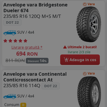
Anvelope vara Bridgestone
Vara
Dueler 674
235/85 R16 120Q M+S M/T
DOT 22
SUV / 4x4
Livrare gratuită *
Ultimele 2 bucati!
694
livrare 2/3 zile
RON
4
811 RON
Adauga in cos
14
%
Discount
Anvelope vara Continental
Vara
Conticrosscontact At
235/85 R16 114Q
DOT 22
SUV / 4x4
Consum
D