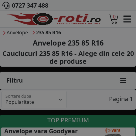
0727 347 488
0
ACASA
DESPRE NOI
Anvelope
235 85 R16
ANVELOPE
Anvelope 235 85 R16
AUTO
Cauciucuri 235 85 R16 - Alege din cele
20
CAMION
de produse
MOTO
AGROINDUSTRIALE
CAUTARE DUPA
Filtru
DIMENSIUNI
PRODUCATORI ANVELOPE
Sortare dupa
MARCA AUTO
Pagina 1
BLOG
B2B - COLABORARE COMPANII
TOP PREMIUM
CONT
Anvelope vara Goodyear
Vara
CONTACT