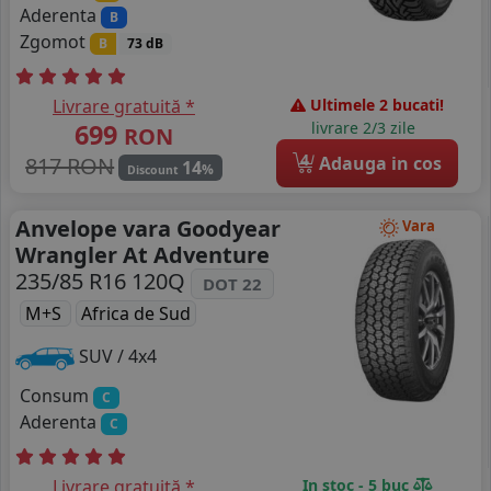
Aderenta
B
Zgomot
B
73 dB
Livrare gratuită *
Ultimele 2 bucati!
699
livrare 2/3 zile
RON
4
817 RON
Adauga in cos
14
%
Discount
Anvelope vara Goodyear
Vara
Wrangler At Adventure
235/85 R16 120Q
DOT 22
M+S
Africa de Sud
SUV / 4x4
Consum
C
Aderenta
C
Livrare gratuită *
In stoc - 5 buc