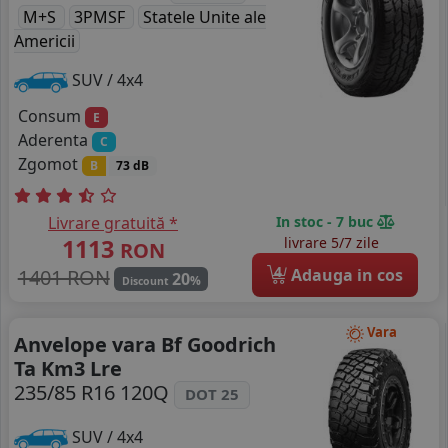
M+S
3PMSF
Statele Unite ale
Americii
SUV / 4x4
Consum
E
Aderenta
C
Zgomot
B
73 dB
Livrare gratuită *
In stoc - 7 buc
1113
livrare 5/7 zile
RON
4
1401 RON
Adauga in cos
20
%
Discount
Vara
Anvelope vara Bf Goodrich
Ta Km3 Lre
235/85 R16 120Q
DOT 25
SUV / 4x4