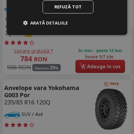
REFUZĂ TOT
SUV / 4x4
Consum
E
ARATĂ DETALIILE
Aderenta
B
Zgomot
B
75 dB
Livrare gratuită *
In stoc - peste 12 buc
784
livrare 5/7 zile
RON
4
986 RON
Adauga in cos
20
%
Discount
Vara
Anvelope vara Yokohama
G003 Por
235/85 R16 120Q
SUV / 4x4