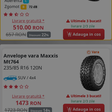
Aderenta
C
Zgomot
B
72 dB
Livrare gratuită *
Ultimele 3 bucati!
510.00
livrare 2/3 zile
RON
657 RON
4
Adauga in cos
22
%
Discount
Vara
Anvelope vara Maxxis
Mt764
235/85 R16 120N
SUV / 4x4
Livrare gratuită *
Ultimele 3 bucati!
1473
livrare 2/3 zile
RON
4
1723 RON
Adauga in cos
14
%
Discount