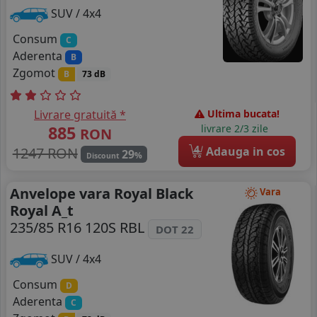
SUV / 4x4
Consum
C
Aderenta
B
Zgomot
B
73 dB
Livrare gratuită *
Ultima bucata!
885
livrare 2/3 zile
RON
4
1247 RON
Adauga in cos
29
%
Discount
Anvelope vara Royal Black
Vara
Royal A_t
235/85 R16 120S RBL
DOT 22
SUV / 4x4
Consum
D
Aderenta
C