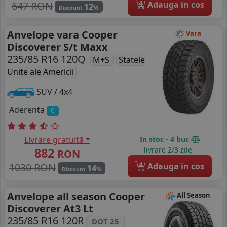
4
647 RON
Adauga in cos
12
%
Discount
Anvelope vara Cooper
Vara
Discoverer S/t Maxx
235/85 R16 120Q
M+S
Statele
Unite ale Americii
SUV / 4x4
Aderenta
C
Livrare gratuită *
In stoc - 4 buc
882
livrare 2/3 zile
RON
4
1030 RON
Adauga in cos
14
%
Discount
Anvelope all season Cooper
All Season
Discoverer At3 Lt
235/85 R16 120R
DOT 25