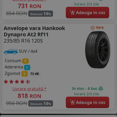
731
livrare 2/3 zile
RON
4
854 RON
Adauga in cos
14
%
Discount
Anvelope vara Hankook
Vara
Dynapro At2 Rf11
235/85 R16 120S
SUV / 4x4
Consum
D
Aderenta
C
Zgomot
B
73 dB
Livrare gratuită *
In stoc - 8 buc
818
livrare 2/3 zile
RON
4
956 RON
Adauga in cos
14
%
Discount