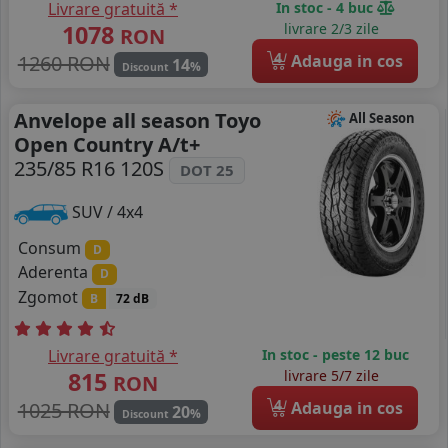
Livrare gratuită *
In stoc - 4 buc
1078
livrare 2/3 zile
RON
4
1260 RON
Adauga in cos
14
%
Discount
Anvelope all season Toyo
All Season
Open Country A/t+
235/85 R16 120S
DOT 25
SUV / 4x4
Consum
D
Aderenta
D
Zgomot
B
72 dB
Livrare gratuită *
In stoc - peste 12 buc
815
livrare 5/7 zile
RON
4
1025 RON
Adauga in cos
20
%
Discount