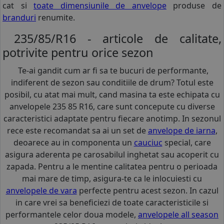
cat si
toate dimensiunile de anvelope
produse de
branduri
renumite.
235/85/R16 - articole de calitate,
potrivite pentru orice sezon
Te-ai gandit cum ar fi sa te bucuri de performante,
indiferent de sezon sau conditiile de drum? Totul este
posibil, cu atat mai mult, cand masina ta este echipata cu
anvelopele 235 85 R16, care sunt concepute cu diverse
caracteristici adaptate pentru fiecare anotimp. In sezonul
rece este recomandat sa ai un set de
anvelope de iarna
,
deoarece au in componenta un
cauciuc
special, care
asigura aderenta pe carosabilul inghetat sau acoperit cu
zapada. Pentru a le mentine calitatea pentru o perioada
mai mare de timp, asigura-te ca le inlocuiesti cu
anvelopele de vara
perfecte pentru acest sezon. In cazul
in care vrei sa beneficiezi de toate caracteristicile si
performantele celor doua modele,
anvelopele all season