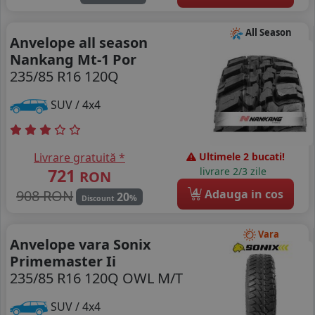
All Season
Anvelope all season
Nankang Mt-1 Por
235/85 R16 120Q
SUV / 4x4
Livrare gratuită *
Ultimele 2 bucati!
721
livrare 2/3 zile
RON
4
908 RON
Adauga in cos
20
%
Discount
Vara
Anvelope vara Sonix
Primemaster Ii
235/85 R16 120Q OWL M/T
SUV / 4x4