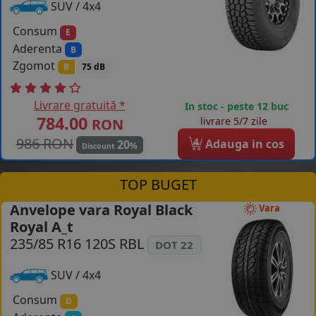
SUV / 4x4
Consum
E
Aderenta
B
Zgomot
B
75 dB
Livrare gratuită *
In stoc - peste 12 buc
784.00
livrare 5/7 zile
RON
986 RON
4
Adauga in cos
20
%
Discount
TOP BUGET
Anvelope vara Royal Black
Vara
Royal A_t
235/85 R16 120S RBL
DOT 22
SUV / 4x4
Consum
D