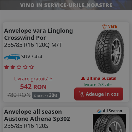
Vara
Anvelope vara Linglong
Crosswind Por
235/85 R16 120Q M/T
SUV / 4x4
Livrare gratuită *
Ultima bucata!
542
livrare 2/3 zile
RON
4
780 RON
Adauga in cos
30
%
Discount
Anvelope all season
All Season
Austone Athena Sp302
235/85 R16 120S