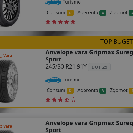
Turisme
Consum
Aderenta
Zgomot
D
A
TOP BUGET
Anvelope vara Gripmax Sureg
Vara
Sport
245/30 R21 91Y
DOT 25
Turisme
Consum
Aderenta
Zgomot
D
A
Anvelope vara Gripmax Sureg
Vara
Sport