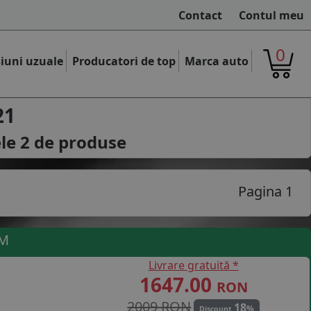
Contact
Contul meu
0
iuni uzuale
Producatori de top
Marca auto
21
ele
2
de produse
Pagina 1
UM
Livrare gratuită *
1647.00
RON
2009 RON
18
%
Discount