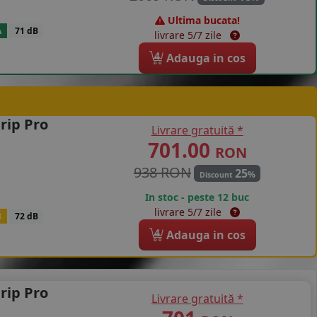
Ultima bucata!
A
71 dB
livrare 5/7 zile
4
Adauga in cos
rip Pro
Livrare gratuită *
701.00
RON
938 RON
25
%
Discount
In stoc - peste 12 buc
livrare 5/7 zile
B
72 dB
4
Adauga in cos
rip Pro
Livrare gratuită *