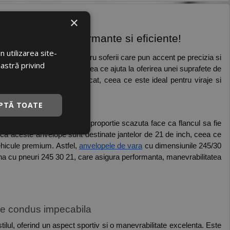
×
racteristici performante si eficiente! 
 utilizarea site-
oastră privind
ea sunt anvelope late, ceea ce ajuta la oferirea unei suprafete de 
 conditii de carosabil uscat, ceea ce este ideal pentru viraje si 
PTĂ TOATE
ul ca aceste anvelope sunt destinate jantelor de 21 de inch, ceea ce 
hicule premium. Astfel, 
anvelopele de vara
 cu dimensiunile 245/30 
a cu pneuri 245 30 21, care asigura performanta, manevrabilitatea 
de condus impecabila 