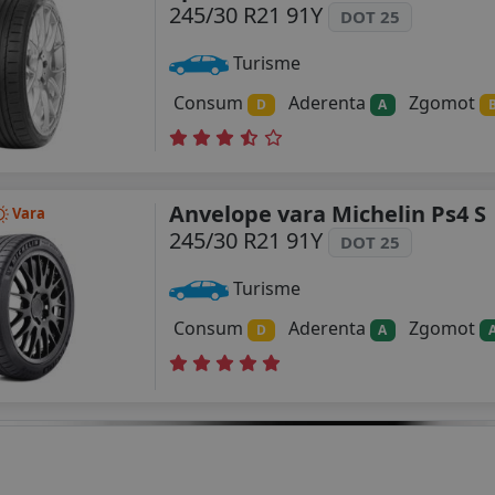
245/30 R21 91Y
DOT 25
Turisme
Consum
Aderenta
Zgomot
D
A
Anvelope vara Michelin Ps4 S
Vara
245/30 R21 91Y
DOT 25
Turisme
Consum
Aderenta
Zgomot
D
A