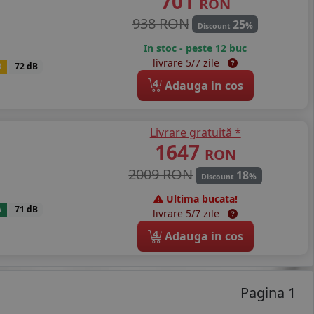
701
RON
938 RON
25
%
Discount
In stoc - peste 12 buc
livrare 5/7 zile
B
72 dB
4
Adauga in cos
Livrare gratuită *
1647
RON
2009 RON
18
%
Discount
Ultima bucata!
A
71 dB
livrare 5/7 zile
4
Adauga in cos
Pagina 1