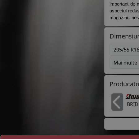
important de m
aspectul redus
magazinul nostr
Dimensiun
205/55 R1
Mai multe
Producato
BRI
In