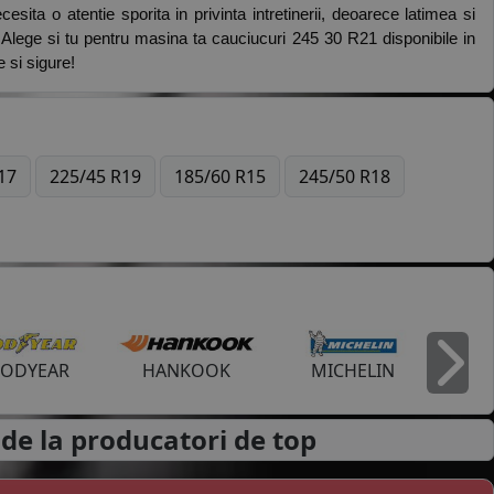
ita o atentie sporita in privinta intretinerii, deoarece latimea si 
 Alege si tu pentru masina ta cauciucuri 245 30 R21 disponibile in 
 si sigure! 
17
225/45 R19
185/60 R15
245/50 R18
ODYEAR
HANKOOK
MICHELIN
I
de la
producatori de top