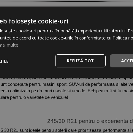
eb folosește cookie-uri
245/30/R21 - descopera selectia de produse cu ca
osește cookie-uri pentru a îmbunătăți experiența utilizatorului. Prin
unteți de acord cu toate cookie-urile în conformitate cu Politica n
n timpul condusului. De exemplu, latimea de 245 mm sugereaza ca acest
mai multe
re cu drumul. Aceasta caracteristica sporeste aderenta, mai ales in
te la viteze mari. 
IILE
REFUZĂ TOT
ACCE
ribuind la un raspuns mai rapid al directiei. Diametrul 21 indica fapt
nt concepute pentru masini sport, SUV-uri de performanta si alte ve
enta optimizata pe drumuri uscate si umede. Echipeaza-ti si tu masin
 rulare pentru o varietate de vehicule! 
 245/30 R21 pentru o experienta 