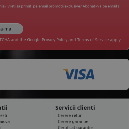
ânia? Vreți să primiți pe email promoții exclusive? Abonați-vă pe email și
APTCHA and the Google
Privacy Policy
and
Terms of Service
apply.
tii
Servicii clienti
testi
Cerere retur
raiova
Cerere garantie
i
Certificat garantie