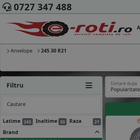
0727 347 488
A
Anvelope
245 30 R21
Sortare dupa
Filtru
Cautare
Latime
Inaltime
Raza
245
30
21
Brand