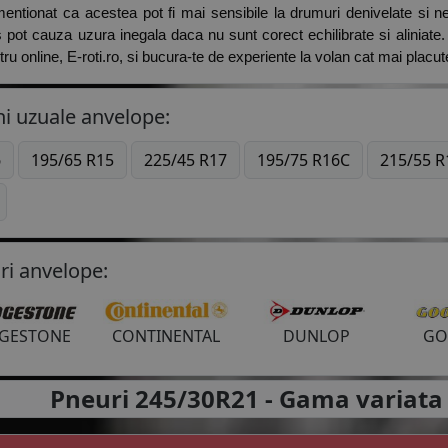
entionat ca acestea pot fi mai sensibile la drumuri denivelate si neces
 pot cauza uzura inegala daca nu sunt corect echilibrate si aliniate.
u online, E-roti.ro, si bucura-te de experiente la volan cat mai placute
i uzuale anvelope:
6
195/65 R15
225/45 R17
195/75 R16C
215/55 R
ri anvelope:
DGESTONE
CONTINENTAL
DUNLOP
GO
apoi
Pneuri 245/30R21 -
Gama variata 