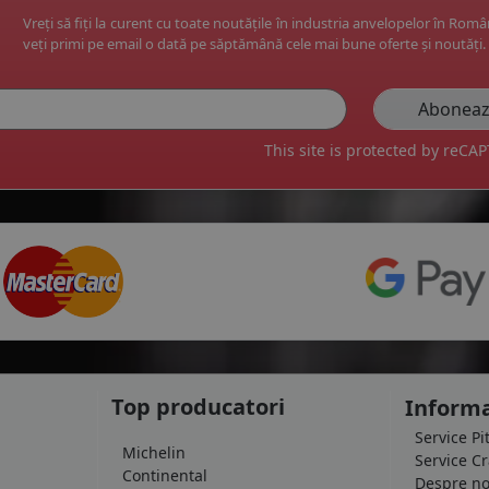
Vreți să fiți la curent cu toate noutățile în industria anvelopelor în Rom
veți primi pe email o dată pe săptămână cele mai bune oferte și noutăți.
This site is protected by reC
Top producatori
Informa
Service Pi
Michelin
Service C
Continental
Despre no