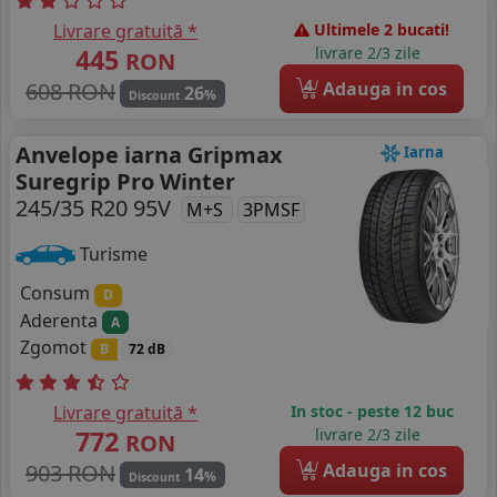
Livrare gratuită *
Ultimele 2 bucati!
445
livrare 2/3 zile
RON
4
608 RON
Adauga in cos
26
%
Discount
Anvelope iarna Gripmax
Iarna
Suregrip Pro Winter
245/35 R20 95V
M+S
3PMSF
Turisme
Consum
D
Aderenta
A
Zgomot
B
72 dB
Livrare gratuită *
In stoc - peste 12 buc
772
livrare 2/3 zile
RON
4
903 RON
Adauga in cos
14
%
Discount