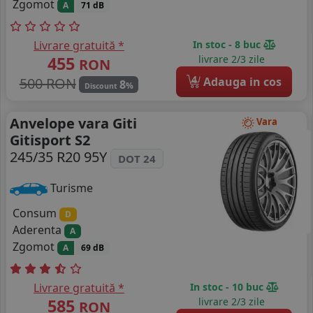
Zgomot
A
71 dB
Livrare gratuită *
In stoc - 8 buc
455
livrare 2/3 zile
RON
4
500 RON
Adauga in cos
8
%
Discount
Anvelope vara Giti
Vara
Gitisport S2
245/35 R20 95Y
DOT 24
Turisme
Consum
D
Aderenta
A
Zgomot
A
69 dB
Livrare gratuită *
In stoc - 10 buc
585
livrare 2/3 zile
RON