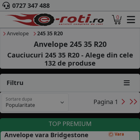
0727 347 488
0
ACASA
DESPRE NOI
Anvelope
245 35 R20
ANVELOPE
Anvelope 245 35 R20
AUTO
Cauciucuri 245 35 R20 - Alege din cele
CAMION
132
de produse
MOTO
AGROINDUSTRIALE
CAUTARE DUPA
Filtru
DIMENSIUNI
PRODUCATORI ANVELOPE
Sortare dupa
MARCA AUTO
Pagina 1
BLOG
B2B - COLABORARE COMPANII
TOP PREMIUM
CONT
Anvelope vara Bridgestone
Vara
CONTACT