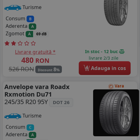
Turisme
Consum
B
Aderenta
A
Zgomot
A
69 dB
Livrare gratuită *
In stoc - 12 buc
480
livrare 2/3 zile
RON
4
526 RON
Adauga in cos
8
%
Discount
Anvelope vara Roadx
Vara
Rxmotion Du71
245/35 R20 95Y
DOT 26
Turisme
Consum
C
Aderenta
A