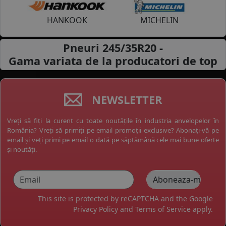
HANKOOK
MICHELIN
Pneuri 245/35R20 -
Gama variata de la
producatori de top
NEWSLETTER
Vreți să fiți la curent cu toate noutățile în industria anvelopelor în
România? Vreți să primiți pe email promoții exclusive? Abonați-vă pe
email și veți primi pe email o dată pe săptămână cele mai bune oferte
și noutăți.
This site is protected by reCAPTCHA and the Google
Privacy Policy
and
Terms of Service
apply.