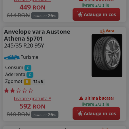
449
livrare 2/3 zile
RON
4
614 RON
Adauga in cos
26
%
Discount
Anvelope vara Austone
Vara
Athena Sp701
245/35 R20 95Y
Turisme
Consum
C
Aderenta
C
Zgomot
B
72 dB
Livrare gratuită *
Ultima bucata!
592
livrare 2/3 zile
RON
4
810 RON
Adauga in cos
26
%
Discount