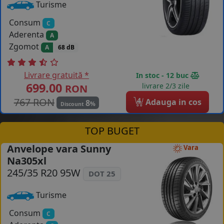
Turisme
Consum
C
Aderenta
A
Zgomot
A
68 dB
Livrare gratuită *
In stoc - 12 buc
699.00
livrare 2/3 zile
RON
767 RON
4
Adauga in cos
8
%
Discount
TOP BUGET
Anvelope vara Sunny
Vara
Na305xl
245/35 R20 95W
DOT 25
Turisme
Consum
C