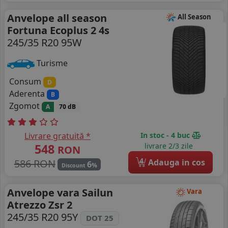
Anvelope all season
All Season
Fortuna Ecoplus 2 4s
245/35 R20 95W
Turisme
Consum
D
Aderenta
B
Zgomot
A
70 dB
Livrare gratuită *
In stoc - 4 buc
548
livrare 2/3 zile
RON
4
586 RON
Adauga in cos
6
%
Discount
Anvelope vara Sailun
Vara
Atrezzo Zsr 2
245/35 R20 95Y
DOT 25