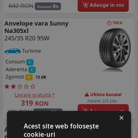
4
642 RON
Adauga in cos
8
%
Discount
Anvelope vara Sunny
Vara
Na305xl
245/35 R20 95W
Turisme
Consum
C
Aderenta
C
Zgomot
B
72 dB
Livrare gratuită *
Ultima bucata!
319
livrare 2/3 zile
RON
4
436 RON
Adauga in cos
26
%
Discount
+ Videoclip
×
Acest site web folosește
Anvelope vara Tracmax X-
Vara
cookie-uri
privilo Tx3