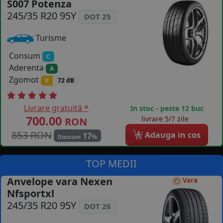
S007 Potenza
COS (
0 PRODUSE
)
245/35 R20 95Y
DOT 25
Turisme
Consum
C
Aderenta
A
Zgomot
B
72 dB
Livrare gratuită *
In stoc - peste 12 buc
700.00
livrare 5/7 zile
RON
853 RON
4
Adauga in cos
17
%
Discount
TOP MEDII
Anvelope vara Nexen
Vara
Nfsportxl
245/35 R20 95Y
DOT 26