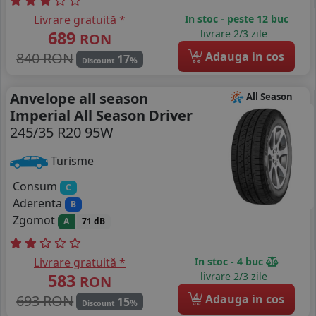
Livrare gratuită *
In stoc - peste 12 buc
689
livrare 2/3 zile
RON
4
840 RON
Adauga in cos
17
%
Discount
Anvelope all season
All Season
Imperial All Season Driver
245/35 R20 95W
Turisme
Consum
C
Aderenta
B
Zgomot
A
71 dB
Livrare gratuită *
In stoc - 4 buc
583
livrare 2/3 zile
RON
4
693 RON
Adauga in cos
15
%
Discount