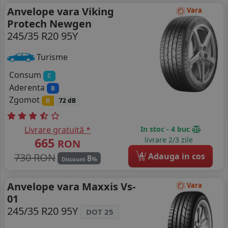
Anvelope vara Viking
Vara
Protech Newgen
245/35 R20 95Y
Turisme
Consum
C
Aderenta
B
Zgomot
B
72 dB
Livrare gratuită *
In stoc - 4 buc
665
livrare 2/3 zile
RON
4
730 RON
Adauga in cos
8
%
Discount
Anvelope vara Maxxis Vs-
Vara
01
245/35 R20 95Y
DOT 25