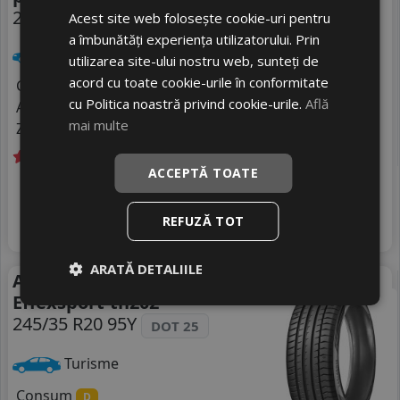
245/35 R20 95Y
Acest site web folosește cookie-uri pentru
a îmbunătăți experiența utilizatorului. Prin
Turisme
utilizarea site-ului nostru web, sunteți de
acord cu toate cookie-urile în conformitate
Consum
C
cu Politica noastră privind cookie-urile.
Află
Aderenta
B
mai multe
Zgomot
A
69 dB
ACCEPTĂ TOATE
Livrare gratuită *
Ultimele 2 bucati!
493
livrare 2/3 zile
RON
REFUZĂ TOT
4
675 RON
Adauga in cos
26
%
Discount
ARATĂ DETALIILE
Anvelope vara Triangle
Vara
Effexsport-th202
245/35 R20 95Y
DOT 25
Turisme
Consum
D