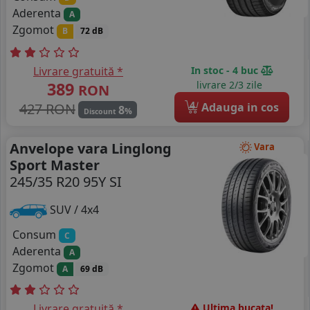
Aderenta
A
Zgomot
B
72 dB
Livrare gratuită *
In stoc - 4 buc
389
livrare 2/3 zile
RON
4
427 RON
Adauga in cos
8
%
Discount
Anvelope vara Linglong
Vara
Sport Master
245/35 R20 95Y SI
SUV / 4x4
Consum
C
Aderenta
A
Zgomot
A
69 dB
Livrare gratuită *
Ultima bucata!