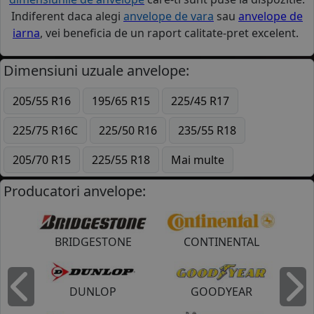
Indiferent daca alegi
anvelope de vara
sau
anvelope de
iarna
, vei beneficia de un raport calitate-pret excelent.
Dimensiuni uzuale anvelope:
205/55 R16
195/65 R15
225/45 R17
225/75 R16C
225/50 R16
235/55 R18
205/70 R15
225/55 R18
Mai multe
Producatori anvelope:
BRIDGESTONE
CONTINENTAL
DUNLOP
GOODYEAR
Inapoi
I