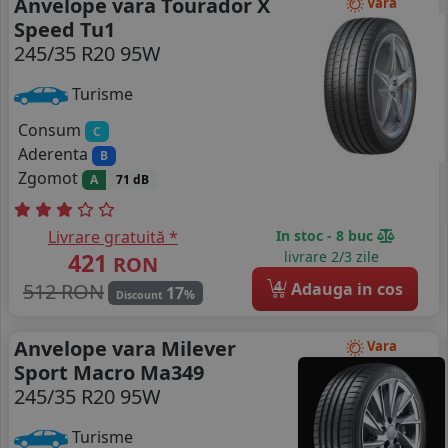
Anvelope vara Tourador X
Vara
Speed Tu1
245/35 R20 95W
Turisme
Consum
C
Aderenta
B
Zgomot
A
71 dB
Livrare gratuită *
In stoc - 8 buc
421
livrare 2/3 zile
RON
4
512 RON
Adauga in cos
17
%
Discount
Anvelope vara Milever
Vara
Sport Macro Ma349
245/35 R20 95W
Turisme