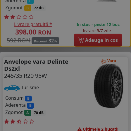
Aderenta
C
Zgomot
B
72 dB
Livrare gratuită *
In stoc - peste 12 buc
398.00
livrare 5/7 zile
RON
592 RON
4
Adauga in cos
32
%
Discount
Anvelope vara Delinte
Vara
Ds2xl
245/35 R20 95W
Turisme
Consum
B
Aderenta
B
Zgomot
A
70 dB
Ultimele 2 bucati!