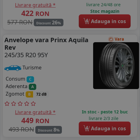
Livrare gratuită *
livrare 24/48 ore
422
Stoc magazin
RON
4
577 RON
Adauga in cos
26
%
Discount
Anvelope vara Prinx Aquila
Vara
Rev
245/35 R20 95Y
Turisme
Consum
C
Aderenta
A
Zgomot
B
72 dB
Livrare gratuită *
In stoc - peste 12 buc
449
livrare 2/3 zile
RON
4
493 RON
Adauga in cos
8
%
Discount