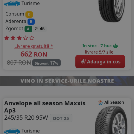
Turisme
Consum
D
Aderenta
B
Zgomot
A
71 dB
Livrare gratuită *
In stoc - 7 buc
662
livrare 5/7 zile
RON
4
807 RON
Adauga in cos
17
%
Discount
Anvelope all season Maxxis
All Season
Ap3
245/35 R20 95W
DOT 25
Turisme