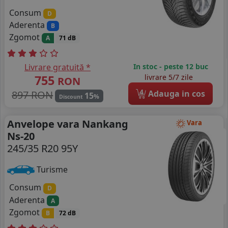
Consum
D
Aderenta
B
Zgomot
A
71 dB
Livrare gratuită *
In stoc - peste 12 buc
755
livrare 5/7 zile
RON
4
897 RON
Adauga in cos
15
%
Discount
Anvelope vara Nankang
Vara
Ns-20
245/35 R20 95Y
Turisme
Consum
D
Aderenta
A
Zgomot
B
72 dB