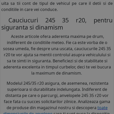
uita sa tii cont de tipul de vehicul pe care il detii si de
conditiile in care vei conduce.
Cauciucuri 245 35 r20, pentru
siguranta si dinamism
Aceste articole ofera aderenta maxima pe drum,
indiferent de conditiile meteo. Fie ca este vorba de o
sosea umeda, fie despre una uscata, cauciucurile 245 35
r20 te vor ajuta sa mentii controlul asupra vehiculului si
sa te simti in siguranta. Beneficiezi si de stabilitate si
aderenta excelenta in timpul curbelor, deci te vei bucura
la maximum de dinamism.
Modelul 245/35 r20 asigura, de asemenea, rezistenta
superioara si durabilitate indelungata. Indiferent de
distanta pe care o parcurgi, anvelopele 245 35 r20 vor
face fata cu succes solicitarilor zilnice. Analizeaza gama
de produse din magazinul nostru si descopera
toate
dimensiunile de anvelope
care-ti sunt puse la dispozitie.