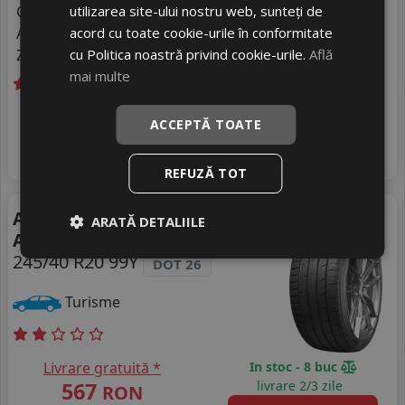
utilizarea site-ului nostru web, sunteți de
Consum
D
acord cu toate cookie-urile în conformitate
Aderenta
C
cu Politica noastră privind cookie-urile.
Află
Zgomot
B
72 dB
mai multe
Livrare gratuită *
In stoc - 12 buc
ACCEPTĂ TOATE
432
livrare 2/3 zile
RON
4
526 RON
Adauga in cos
17
%
Discount
REFUZĂ TOT
Vara
Anvelope vara Sailun
ARATĂ DETALIILE
Atrezzo-zsr2
245/40 R20 99Y
DOT 26
Turisme
Livrare gratuită *
In stoc - 8 buc
567
livrare 2/3 zile
RON