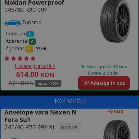
Nokian Powerproof
245/40 R20 99Y
COS (
0 PRODUSE
)
Turisme
Consum
C
Aderenta
A
Zgomot
B
72 dB
Livrare gratuită *
In stoc - peste 12 buc
614.00
livrare 2/3 zile
RON
674 RON
4
Adauga in cos
8
%
Discount
TOP MEDII
Anvelope vara Nexen N
Vara
Fera Su1
245/40 R20 99Y XL
DOT 25