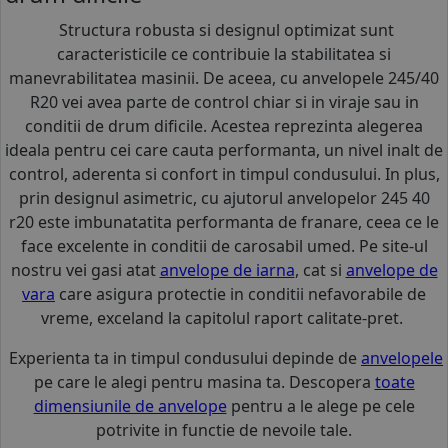
Structura robusta si designul optimizat sunt
caracteristicile ce contribuie la stabilitatea si
manevrabilitatea masinii. De aceea, cu anvelopele 245/40
R20 vei avea parte de control chiar si in viraje sau in
conditii de drum dificile. Acestea reprezinta alegerea
ideala pentru cei care cauta performanta, un nivel inalt de
control, aderenta si confort in timpul condusului. In plus,
prin designul asimetric, cu ajutorul anvelopelor 245 40
r20 este imbunatatita performanta de franare, ceea ce le
face excelente in conditii de carosabil umed. Pe site-ul
nostru vei gasi atat
anvelope de iarna
, cat si
anvelope de
vara
care asigura protectie in conditii nefavorabile de
vreme, exceland la capitolul raport calitate-pret.
Experienta ta in timpul condusului depinde de
anvelopele
pe care le alegi pentru masina ta. Descopera
toate
dimensiunile de anvelope
pentru a le alege pe cele
potrivite in functie de nevoile tale.