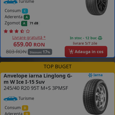
Turisme
Consum
C
Aderenta
A
Zgomot
A
71 dB
Livrare gratuită *
In stoc - 12 buc
659.00
livrare 5/7 zile
RON
803 RON
4
Adauga in cos
17
%
Discount
TOP BUGET
Anvelope iarna Linglong G-
Iarna
m W Ice I-15 Suv
245/40 R20 95T M+S 3PMSF
Turisme
Consum
D
Aderenta
D