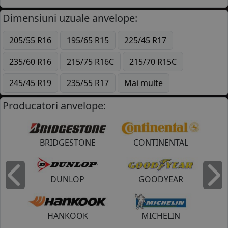
Dimensiuni uzuale anvelope:
205/55 R16
195/65 R15
225/45 R17
235/60 R16
215/75 R16C
215/70 R15C
245/45 R19
235/55 R17
Mai multe
Producatori anvelope:
BRIDGESTONE
CONTINENTAL
DUNLOP
GOODYEAR
Inapoi
I
HANKOOK
MICHELIN