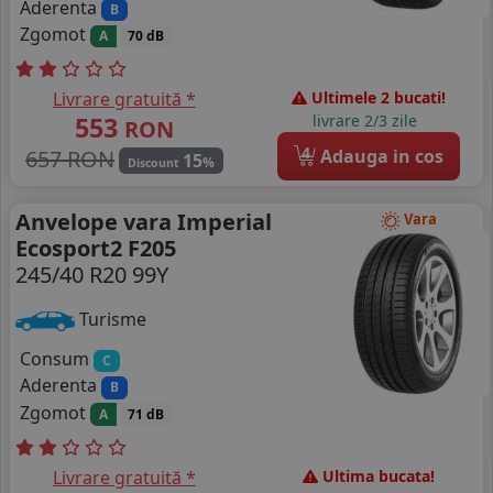
Aderenta
B
Zgomot
A
70 dB
Livrare gratuită *
Ultimele 2 bucati!
553
livrare 2/3 zile
RON
4
657 RON
Adauga in cos
15
%
Discount
Anvelope vara Imperial
Vara
Ecosport2 F205
245/40 R20 99Y
Turisme
Consum
C
Aderenta
B
Zgomot
A
71 dB
Livrare gratuită *
Ultima bucata!