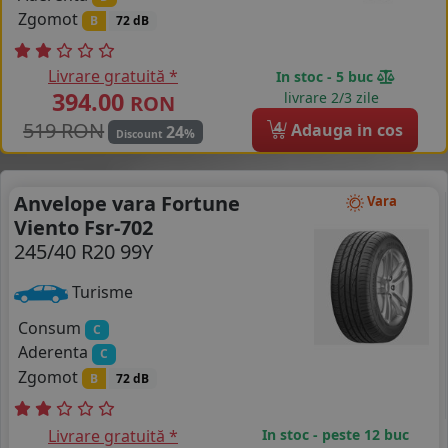
Zgomot
B
72 dB
Livrare gratuită *
In stoc - 5 buc
394.00
livrare 2/3 zile
RON
519 RON
4
Adauga in cos
24
%
Discount
Anvelope vara Fortune
Vara
Viento Fsr-702
245/40 R20 99Y
Turisme
Consum
C
Aderenta
C
Zgomot
B
72 dB
Livrare gratuită *
In stoc - peste 12 buc