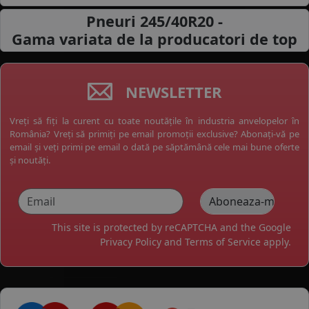
Pneuri 245/40R20 -
Gama variata de la
producatori de top
NEWSLETTER
Vreți să fiți la curent cu toate noutățile în industria anvelopelor în
România? Vreți să primiți pe email promoții exclusive? Abonați-vă pe
email și veți primi pe email o dată pe săptămână cele mai bune oferte
și noutăți.
This site is protected by reCAPTCHA and the Google
Privacy Policy
and
Terms of Service
apply.