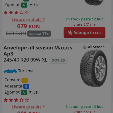
Zgomot
A
71 dB
Livrare gratuită *
In stoc - peste 12 buc
679
livrare 5/7 zile
RON
4
828 RON
Adauga in cos
17
%
Discount
Anvelope all season Maxxis
All Season
Ap3
245/40 R20 99W XL
DOT 25
Turisme
Consum
D
Aderenta
B
Zgomot
A
71 dB
Livrare gratuită *
In stoc - peste 12 buc
livrare 5/7 zile