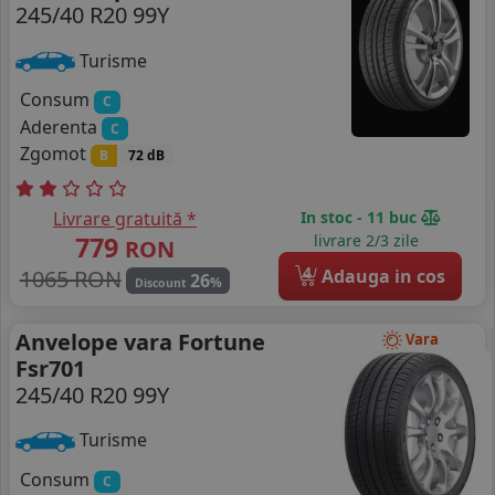
245/40 R20 99Y
Turisme
Consum
C
Aderenta
C
Zgomot
B
72 dB
Livrare gratuită *
In stoc - 11 buc
779
livrare 2/3 zile
RON
4
1065 RON
Adauga in cos
26
%
Discount
Anvelope vara Fortune
Vara
Fsr701
245/40 R20 99Y
Turisme
Consum
C