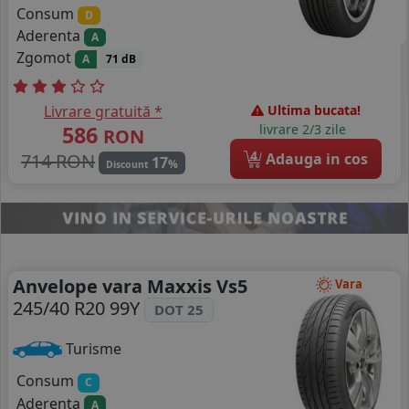
Consum
D
Aderenta
A
Zgomot
A
71 dB
Livrare gratuită *
Ultima bucata!
586
livrare 2/3 zile
RON
4
714 RON
Adauga in cos
17
%
Discount
Anvelope vara Maxxis Vs5
Vara
245/40 R20 99Y
DOT 25
Turisme
Consum
C
Aderenta
A