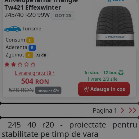
Tw421 Effexwinter
245/40 R20 99W
DOT 25
Turisme
Consum
D
Aderenta
B
Zgomot
B
72 dB
Livrare gratuită *
In stoc - 12 buc
504
livrare 2/3 zile
RON
4
528 RON
Adauga in cos
4
%
Discount
Pagina 1
245 40 r20 - proiectate pentru
stabilitate pe timp de vara