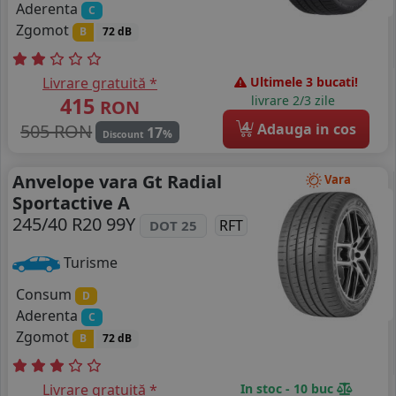
Aderenta
C
Zgomot
B
72 dB
Livrare gratuită *
Ultimele 3 bucati!
415
livrare 2/3 zile
RON
4
505 RON
Adauga in cos
17
%
Discount
Anvelope vara Gt Radial
Vara
Sportactive A
245/40 R20 99Y
RFT
DOT 25
Turisme
Consum
D
Aderenta
C
Zgomot
B
72 dB
Livrare gratuită *
In stoc - 10 buc