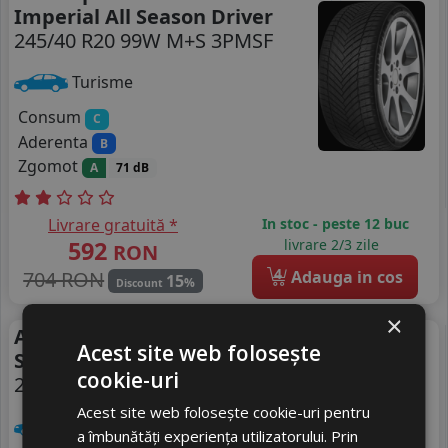
Imperial All Season Driver
245/40 R20 99W M+S 3PMSF
Turisme
Consum
C
Aderenta
B
Zgomot
A
71 dB
Livrare gratuită *
In stoc - peste 12 buc
592
livrare 2/3 zile
RON
4
704 RON
Adauga in cos
15
%
Discount
×
Anvelope vara Zeetex
Vara
Acest site web folosește
Su6000 Eco
cookie-uri
245/40 R20 99W
Acest site web folosește cookie-uri pentru
Turisme
a îmbunătăți experiența utilizatorului. Prin