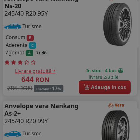
Ns-20
245/40 R20 95Y
Turisme
Consum
E
Aderenta
C
Zgomot
A
71 dB
Livrare gratuită *
In stoc - 4 buc
644
livrare 2/3 zile
RON
4
785 RON
Adauga in cos
17
%
Discount
Anvelope vara Nankang
Vara
As-2+
245/40 R20 99Y
Turisme