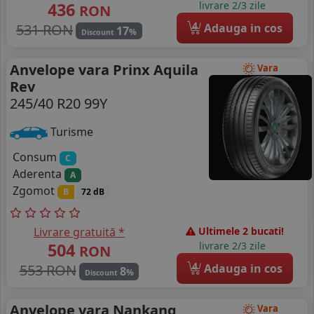
436
livrare 2/3 zile
RON
4
531 RON
Adauga in cos
17
%
Discount
Anvelope vara Prinx Aquila
Vara
Rev
245/40 R20 99Y
Turisme
Consum
C
Aderenta
A
Zgomot
B
72 dB
Livrare gratuită *
Ultimele 2 bucati!
504
livrare 2/3 zile
RON
4
553 RON
Adauga in cos
8
%
Discount
Anvelope vara Nankang
Vara