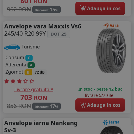
801
RON
4
952 RON
Adauga in cos
15
%
Discount
Anvelope vara Maxxis Vs6
Vara
245/40 R20 99Y
DOT 25
Turisme
Consum
C
Aderenta
A
Zgomot
B
72 dB
Livrare gratuită *
In stoc - peste 12 buc
703
livrare 5/7 zile
RON
4
856 RON
Adauga in cos
17
%
Discount
Anvelope iarna Nankang
Iarna
Sv-3