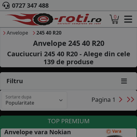
0727 347 488
0
ACASA
DESPRE NOI
Anvelope
245 40 R20
ANVELOPE
Anvelope 245 40 R20
AUTO
Cauciucuri 245 40 R20 - Alege din cele
CAMION
139
de produse
MOTO
AGROINDUSTRIALE
CAUTARE DUPA
Filtru
DIMENSIUNI
PRODUCATORI ANVELOPE
Sortare dupa
MARCA AUTO
Pagina 1
BLOG
B2B - COLABORARE COMPANII
TOP PREMIUM
CONT
Anvelope vara Nokian
Vara
CONTACT