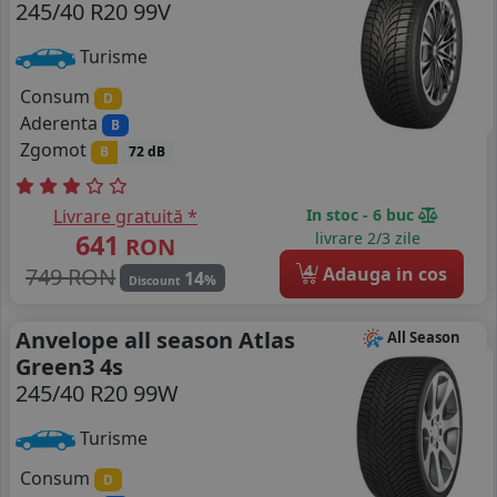
245/40 R20 99V
Turisme
Consum
D
Aderenta
B
Zgomot
B
72 dB
Livrare gratuită *
In stoc - 6 buc
641
livrare 2/3 zile
RON
4
749 RON
Adauga in cos
14
%
Discount
Anvelope all season Atlas
All Season
Green3 4s
245/40 R20 99W
Turisme
Consum
D