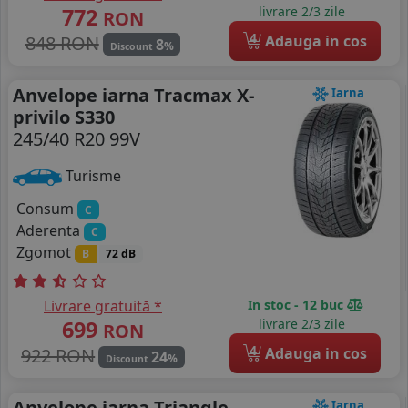
772
livrare 2/3 zile
RON
4
848 RON
Adauga in cos
8
%
Discount
Anvelope iarna Tracmax X-
Iarna
privilo S330
245/40 R20 99V
Turisme
Consum
C
Aderenta
C
Zgomot
B
72 dB
Livrare gratuită *
In stoc - 12 buc
699
livrare 2/3 zile
RON
4
922 RON
Adauga in cos
24
%
Discount
Anvelope iarna Triangle
Iarna