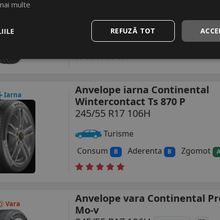
245/55 R17 102W
mai multe
Turisme
IILE
REFUZĂ TOT
ACCE
Consum
Aderenta
Zgomot
B
A
Anvelope iarna Continental
Iarna
Wintercontact Ts 870 P
245/55 R17 106H
Turisme
Consum
Aderenta
Zgomot
B
B
Anvelope vara Continental P
Vara
Mo-v