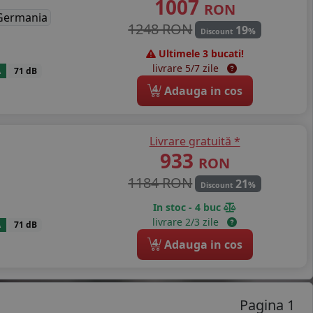
1007
RON
Germania
1248 RON
19
%
Discount
Ultimele 3 bucati!
livrare 5/7 zile
A
71 dB
4
Adauga in cos
Livrare gratuită *
933
RON
1184 RON
21
%
Discount
In stoc - 4 buc
livrare 2/3 zile
A
71 dB
4
Adauga in cos
Pagina 1