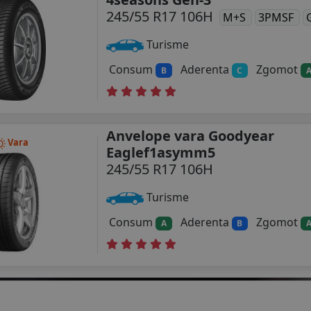
245/55 R17 106H
M+S
3PMSF
Turisme
Consum
Aderenta
Zgomot
B
C
Anvelope vara Goodyear
Vara
Eaglef1asymm5
245/55 R17 106H
Turisme
Consum
Aderenta
Zgomot
A
B