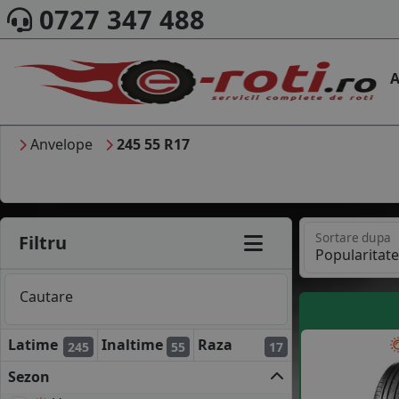
0727 347 488
A
Anvelope
245 55 R17
Sortare dupa
Filtru
Cautare
Latime
Inaltime
Raza
245
55
17
Sezon