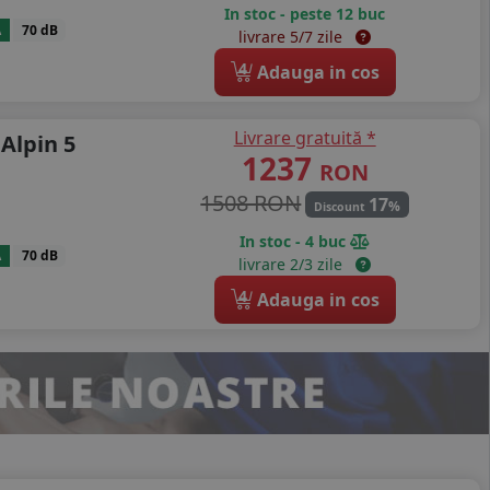
In stoc - peste 12 buc
A
70 dB
livrare 5/7 zile
4
Adauga in cos
Livrare gratuită *
 Alpin 5
1237
RON
1508 RON
17
%
Discount
In stoc - 4 buc
A
70 dB
livrare 2/3 zile
4
Adauga in cos