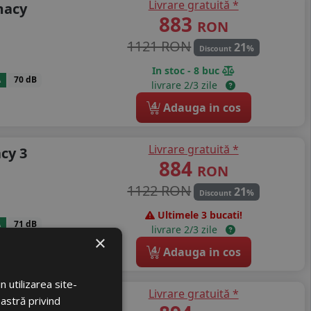
Livrare gratuită *
macy
883
RON
1121 RON
21
%
Discount
In stoc - 8 buc
A
70 dB
livrare 2/3 zile
4
Adauga in cos
Livrare gratuită *
cy 3
884
RON
1122 RON
21
%
Discount
Ultimele 3 bucati!
A
71 dB
livrare 2/3 zile
×
4
Adauga in cos
 utilizarea site-
Livrare gratuită *
cy 3 Grnx
oastră privind