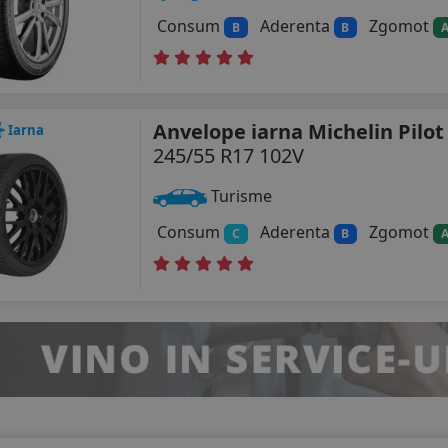
Consum
Aderenta
Zgomot
B
B
Anvelope iarna Michelin Pilot
Iarna
245/55 R17 102V
Turisme
Consum
Aderenta
Zgomot
C
B