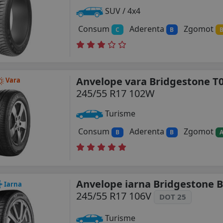
SUV / 4x4
Consum
Aderenta
Zgomot
C
B
Anvelope vara Bridgestone T
Vara
245/55 R17 102W
Turisme
Consum
Aderenta
Zgomot
B
B
Anvelope iarna Bridgestone B
Iarna
245/55 R17 106V
DOT 25
Turisme