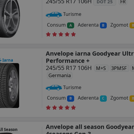
245/55 R17 106H
FR
DOT 25
Turisme
Consum
Aderenta
Zgomot
A
B
Anvelope iarna Goodyear Ultr
Performance +
Iarna
245/55 R17 106H
M+S
3PMSF
Germania
Turisme
Consum
Aderenta
Zgomot
B
C
Anvelope all season Goodyear
ll Season
4seasons Gen-3