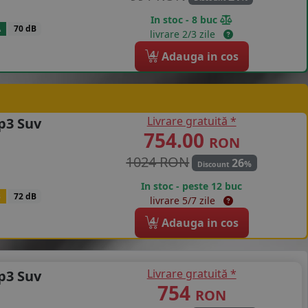
In stoc - 8 buc
A
70 dB
livrare 2/3 zile
4
Adauga in cos
Livrare gratuită *
p3 Suv
754.00
RON
1024 RON
26
%
Discount
In stoc - peste 12 buc
B
72 dB
livrare 5/7 zile
4
Adauga in cos
Livrare gratuită *
p3 Suv
754
RON