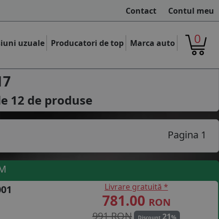
Contact
Contul meu
0
iuni uzuale
Producatori de top
Marca auto
17
le
12
de produse
Pagina 1
UM
Livrare gratuită *
001
781.00
RON
991 RON
21
%
Discount