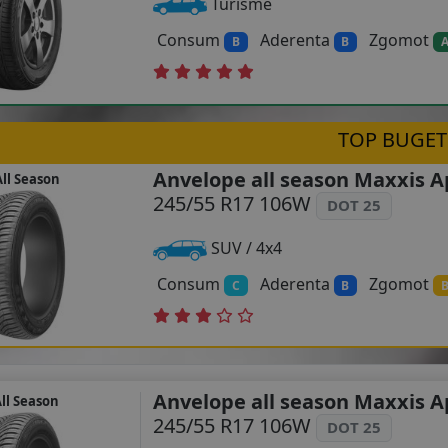
Turisme
Consum
Aderenta
Zgomot
B
B
TOP BUGET
Anvelope all season Maxxis A
ll Season
245/55 R17 106W
DOT 25
SUV / 4x4
Consum
Aderenta
Zgomot
C
B
Anvelope all season Maxxis A
ll Season
245/55 R17 106W
DOT 25