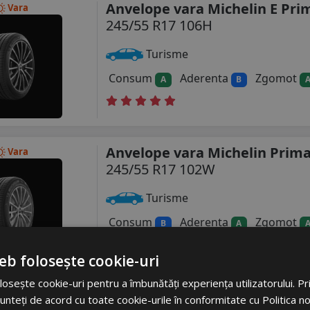
Anvelope vara Michelin E Pri
Vara
245/55 R17 106H
Turisme
Consum
Aderenta
Zgomot
A
B
Anvelope vara Michelin Prima
Vara
245/55 R17 102W
Turisme
Consum
Aderenta
Zgomot
B
A
eb folosește cookie-uri
osește cookie-uri pentru a îmbunătăți experiența utilizatorului. Prin
Anvelope vara Michelin Prima
Vara
unteți de acord cu toate cookie-urile în conformitate cu Politica n