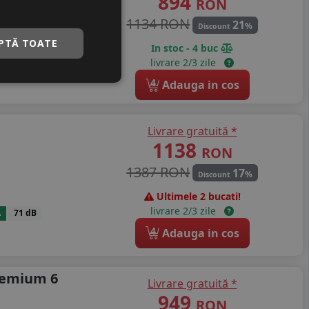
894
RON
1134 RON
21
%
Discount
PTĂ TOATE
In stoc - 4 buc
A
71 dB
livrare 2/3 zile
4
Adauga in cos
Livrare gratuită *
1138
RON
1387 RON
17
%
Discount
Ultimele 2 bucati!
livrare 2/3 zile
A
71 dB
4
Adauga in cos
remium 6
Livrare gratuită *
949
RON