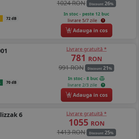
1024 RON
26
%
Discount
In stoc - peste 12 buc
B
72 dB
livrare 5/7 zile
4
Adauga in cos
Livrare gratuită *
001
781
RON
991 RON
21
%
Discount
In stoc - 8 buc
A
70 dB
livrare 2/3 zile
4
Adauga in cos
Livrare gratuită *
lizzak 6
1055
RON
1413 RON
25
%
Discount