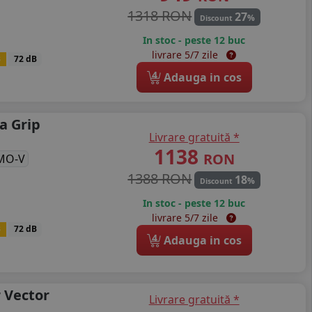
1318 RON
27
%
Discount
In stoc - peste 12 buc
livrare 5/7 zile
B
72 dB
4
Adauga in cos
a Grip
Livrare gratuită *
1138
RON
MO-V
1388 RON
18
%
Discount
In stoc - peste 12 buc
livrare 5/7 zile
B
72 dB
4
Adauga in cos
 Vector
Livrare gratuită *