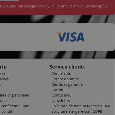
APTCHA and the Google
Privacy Policy
and
Terms of Service
apply.
tii
Servicii clienti
testi
Cerere retur
raiova
Cerere garantie
i
Certificat garantie
Garantii
datelor personale
Contul meu
pida
Newsletter
e confidentialitate
Solicitare de date personale GDPR
 conditii
Solicitare stergere cont GDPR