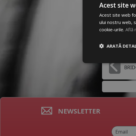
Dimensiun
Acest site w
205/55 R1
Acest site web fol
ului nostru web, s
Mai multe
cookie-urile.
Află 
ARATĂ DETAL
Producato
BRI
In
NEWSLETTER