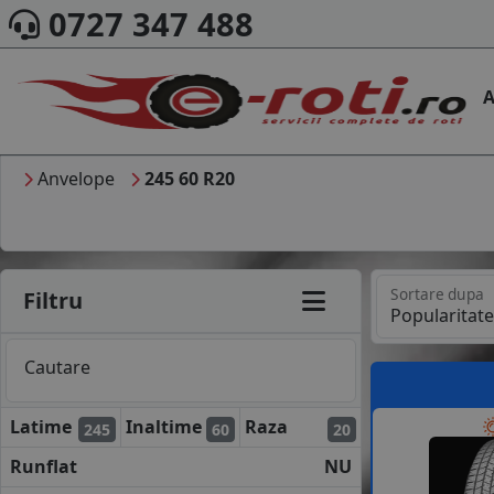
0727 347 488
A
Anvelope
245 60 R20
Sortare dupa
Filtru
Cautare
Latime
Inaltime
Raza
245
60
20
Runflat
NU