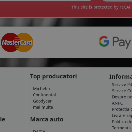
This site is protected by reC
Top producatori
Informa
Service Pi
Michelin
Service C
Continental
Despre no
Goodyear
ANPC
mai multe
Protectia 
Livrare ra
le
Marca auto
Politica d
Termeni si
DACIA