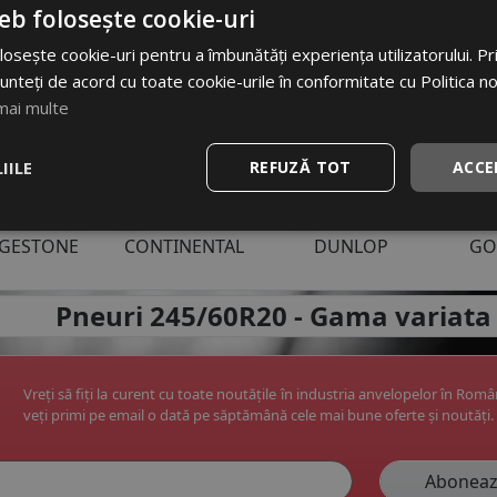
i uzuale anvelope:
eb folosește cookie-uri
6
195/65 R15
225/45 R17
185/60 R14
225/55 R1
osește cookie-uri pentru a îmbunătăți experiența utilizatorului. Prin
unteți de acord cu toate cookie-urile în conformitate cu Politica n
mai multe
IILE
REFUZĂ TOT
ACCE
ri anvelope:
DGESTONE
CONTINENTAL
DUNLOP
GO
apoi
Pneuri 245/60R20 -
Gama variata 
Vreți să fiți la curent cu toate noutățile în industria anvelopelor în Rom
veți primi pe email o dată pe săptămână cele mai bune oferte și noutăți.