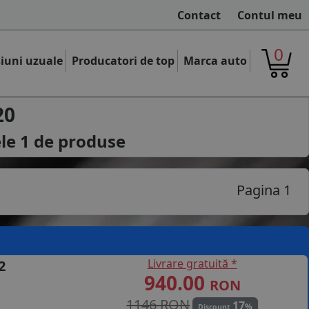
Contact
Contul meu
0
iuni uzuale
Producatori de top
Marca auto
20
ele
1
de produse
Pagina 1
Livrare gratuită *
2
940.00
RON
1146 RON
17
%
Discount