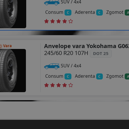
SUV / 4x4
Consum
Aderenta
Zgomot
C
C
Anvelope vara Yokohama G06
Vara
245/60 R20 107H
DOT 25
SUV / 4x4
Consum
Aderenta
Zgomot
C
C