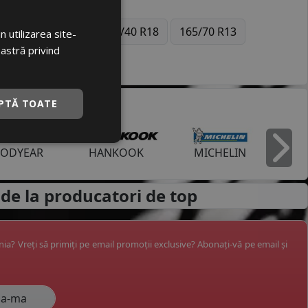
6
245/50 R18
235/40 R18
165/70 R13
 utilizarea site-
oastră privind
PTĂ TOATE
ODYEAR
HANKOOK
MICHELIN
I
de la
producatori de top
ânia? Vreți să primiți pe email promoții exclusive? Abonați-vă pe email și