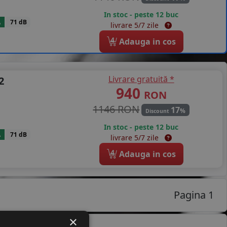
In stoc - peste 12 buc
A
71 dB
livrare 5/7 zile
4
Adauga in cos
Livrare gratuită *
2
940
RON
1146 RON
17
%
Discount
In stoc - peste 12 buc
A
71 dB
livrare 5/7 zile
4
Adauga in cos
Pagina 1
×