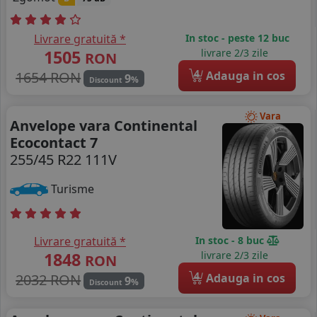
Livrare gratuită *
In stoc - peste 12 buc
1505
livrare 2/3 zile
RON
4
1654 RON
Adauga in cos
9
%
Discount
Vara
Anvelope vara Continental
Ecocontact 7
255/45 R22 111V
Turisme
Livrare gratuită *
In stoc - 8 buc
1848
livrare 2/3 zile
RON
4
2032 RON
Adauga in cos
9
%
Discount