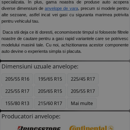
specializata. In plus, gama noastra de produse auto acopera 
diverse dimensiuni de
anvelope de vara
, precum si modele pentru 
alte sezoane, astfel incat vei gasi cu siguranta marimea potrivita 
pentru vehiculul tau. 
 Daca stii deja ce iti doresti, economiseste timpul si foloseste filtrele 
noastre de cautare pentru a gasi rapid variantele care se potrivesc 
modelului masinii tale. Cu noi, achizitionarea acestor componente 
auto devine o experienta simpla si placuta. 
Dimensiuni uzuale anvelope:
205/55 R16
195/65 R15
225/45 R17
225/55 R17
205/65 R15
205/55 R17
155/80 R13
215/60 R17
Mai multe
Producatori anvelope: