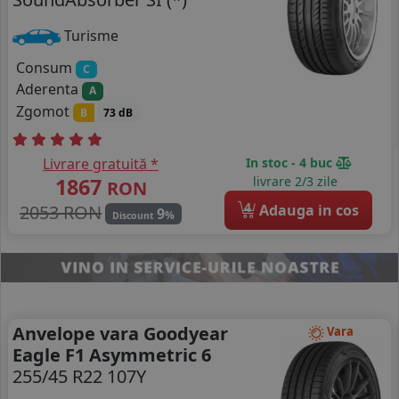
Turisme
Consum
C
Aderenta
A
Zgomot
B
73 dB
Livrare gratuită *
In stoc - 4 buc
1867
livrare 2/3 zile
RON
4
2053 RON
Adauga in cos
9
%
Discount
Anvelope vara Goodyear
Vara
Eagle F1 Asymmetric 6
255/45 R22 107Y