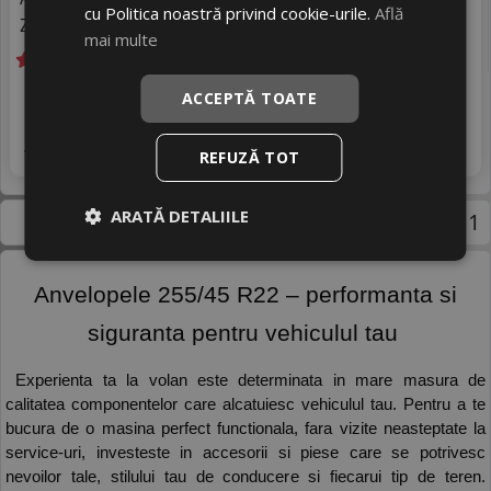
cu Politica noastră privind cookie-urile.
Află
Zgomot
A
70 dB
mai multe
Livrare gratuită *
In stoc - 4 buc
ACCEPTĂ TOATE
2431
livrare 2/3 zile
RON
4
2674 RON
Adauga in cos
9
%
Discount
REFUZĂ TOT
ARATĂ DETALIILE
Pagina 1
 Anvelopele 255/45 R22 – performanta si 
siguranta pentru vehiculul tau 
 Experienta ta la volan este determinata in mare masura de 
calitatea componentelor care alcatuiesc vehiculul tau. Pentru a te 
bucura de o masina perfect functionala, fara vizite neasteptate la 
service-uri, investeste in accesorii si piese care se potrivesc 
nevoilor tale, stilului tau de conducere si fiecarui tip de teren. 