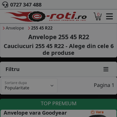
0727 347 488
0
ACASA
DESPRE NOI
Anvelope
255 45 R22
ANVELOPE
Anvelope 255 45 R22
AUTO
Cauciucuri 255 45 R22 - Alege din cele
6
CAMION
de produse
MOTO
AGROINDUSTRIALE
CAUTARE DUPA
Filtru
DIMENSIUNI
PRODUCATORI ANVELOPE
Sortare dupa
MARCA AUTO
Pagina 1
BLOG
B2B - COLABORARE COMPANII
TOP PREMIUM
CONT
Anvelope vara Goodyear
Vara
CONTACT