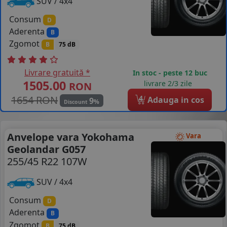
SUV / 4x4
Consum
D
Aderenta
B
Zgomot
B
75 dB
Livrare gratuită *
In stoc - peste 12 buc
1505.00
livrare 2/3 zile
RON
1654 RON
4
Adauga in cos
9
%
Discount
Anvelope vara Yokohama
Vara
Geolandar G057
255/45 R22 107W
SUV / 4x4
Consum
D
Aderenta
B
Zgomot
B
75 dB