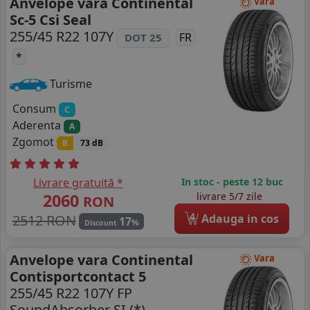
Anvelope vara Continental
Vara
Sc-5 Csi Seal
255/45 R22 107Y
FR
DOT 25
*
Turisme
Consum
C
Aderenta
A
Zgomot
B
73 dB
Livrare gratuită *
In stoc - peste 12 buc
2060
livrare 5/7 zile
RON
4
2512 RON
Adauga in cos
17
%
Discount
Anvelope vara Continental
Vara
Contisportcontact 5
255/45 R22 107Y FP
SoundAbsorber SI (*)