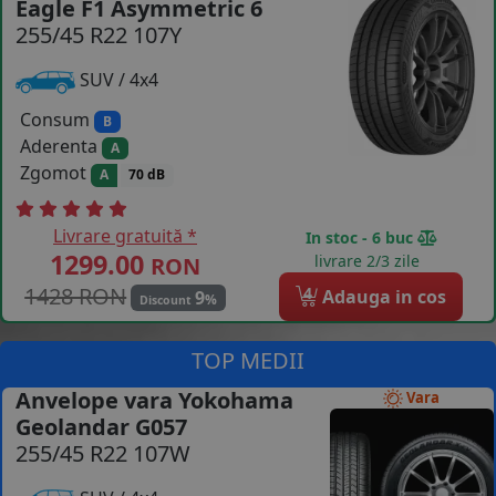
Eagle F1 Asymmetric 6
255/45 R22 107Y
COS (
0 PRODUSE
)
SUV / 4x4
Consum
B
Aderenta
A
Zgomot
A
70 dB
Livrare gratuită *
In stoc - 6 buc
1299.00
livrare 2/3 zile
RON
1428 RON
4
Adauga in cos
9
%
Discount
TOP MEDII
Anvelope vara Yokohama
Vara
Geolandar G057
255/45 R22 107W