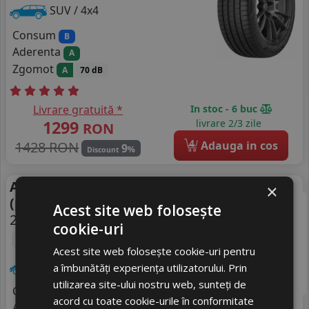
SUV / 4x4
Consum
B
Aderenta
A
Zgomot
A
70 dB
Livrare gratuită *
In stoc - 6 buc
1299
livrare 2/3 zile
RON
4
1428 RON
Adauga in cos
9
%
Discount
Anvelope vara Pirelli P-zero
Vara
×
(pz4)
Acest site web folosește
255/45 R22 107Y
FR
DOT 25
cookie-uri
*
s-i ncs Elect
România
Acest site web folosește cookie-uri pentru
SUV / 4x4
a îmbunătăți experiența utilizatorului. Prin
utilizarea site-ului nostru web, sunteți de
Consum
A
acord cu toate cookie-urile în conformitate
Aderenta
A