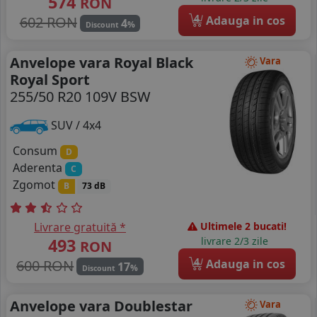
574
RON
4
602 RON
Adauga in cos
4
%
Discount
Anvelope vara Royal Black
Vara
Royal Sport
255/50 R20 109V BSW
SUV / 4x4
Consum
D
Aderenta
C
Zgomot
B
73 dB
Livrare gratuită *
Ultimele 2 bucati!
493
livrare 2/3 zile
RON
4
600 RON
Adauga in cos
17
%
Discount
Anvelope vara Doublestar
Vara