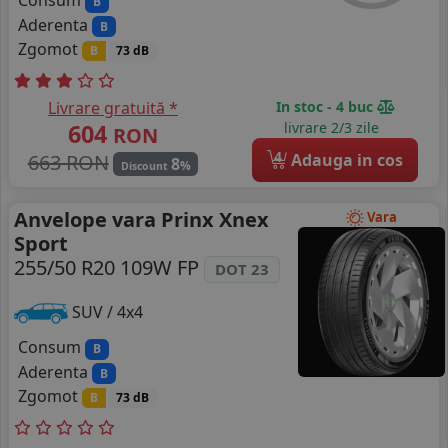
Consum
B
Aderenta
B
Zgomot
B
73 dB
Livrare gratuită *
In stoc - 4 buc
604
livrare 2/3 zile
RON
4
663 RON
Adauga in cos
8
%
Discount
Anvelope vara Prinx Xnex
Vara
Sport
255/50 R20 109W FP
DOT 23
SUV / 4x4
Consum
B
Aderenta
B
Zgomot
B
73 dB