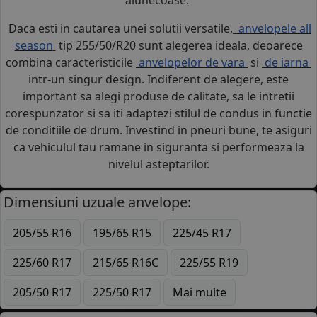
Daca esti in cautarea unei solutii versatile,
anvelopele all
season
tip 255/50/R20 sunt alegerea ideala, deoarece
combina caracteristicile
anvelopelor de vara
si
de iarna
intr-un singur design. Indiferent de alegere, este
important sa alegi produse de calitate, sa le intretii
corespunzator si sa iti adaptezi stilul de condus in functie
de conditiile de drum. Investind in pneuri bune, te asiguri
ca vehiculul tau ramane in siguranta si performeaza la
nivelul asteptarilor.
Dimensiuni uzuale anvelope:
205/55 R16
195/65 R15
225/45 R17
225/60 R17
215/65 R16C
225/55 R19
205/50 R17
225/50 R17
Mai multe