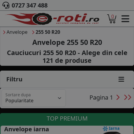
0727 347 488
0
ACASA
DESPRE NOI
Anvelope
255 50 R20
ANVELOPE
Anvelope 255 50 R20
AUTO
Cauciucuri 255 50 R20 - Alege din cele
CAMION
121
de produse
MOTO
AGROINDUSTRIALE
CAUTARE DUPA
Filtru
DIMENSIUNI
PRODUCATORI ANVELOPE
Sortare dupa
MARCA AUTO
Pagina 1
BLOG
B2B - COLABORARE COMPANII
TOP PREMIUM
CONT
Anvelope iarna
Iarna
CONTACT