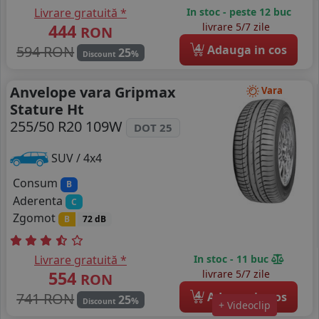
Livrare gratuită *
In stoc - peste 12 buc
444
livrare 5/7 zile
RON
4
594 RON
Adauga in cos
25
%
Discount
Anvelope vara Gripmax
Vara
Stature Ht
255/50 R20 109W
DOT 25
SUV / 4x4
Consum
B
Aderenta
C
Zgomot
B
72 dB
Livrare gratuită *
In stoc - 11 buc
554
livrare 5/7 zile
RON
4
741 RON
Adauga in cos
25
%
Discount
+ Videoclip