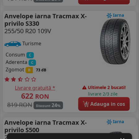
Anvelope iarna Tracmax X-
Iarna
privilo S330
255/50 R20 109V
Turisme
Consum
C
Aderenta
C
Zgomot
B
73 dB
Livrare gratuită *
Ultimele 2 bucati!
622
livrare 2/3 zile
RON
4
819 RON
Adauga in cos
24
%
Discount
Anvelope iarna Tracmax X-
Iarna
privilo S500
255/50 R20 109T