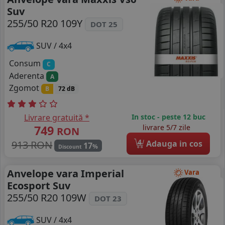
Suv
255/50 R20 109Y
DOT 25
SUV / 4x4
Consum
C
Aderenta
A
Zgomot
B
72 dB
Livrare gratuită *
In stoc - peste 12 buc
749
livrare 5/7 zile
RON
4
913 RON
Adauga in cos
17
%
Discount
Anvelope vara Imperial
Vara
Ecosport Suv
255/50 R20 109W
DOT 23
SUV / 4x4