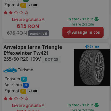
Zgomot
B
73 dB
Livrare gratuită *
In stoc - 12 buc
615
livrare 2/3 zile
RON
4
675 RON
Adauga in cos
8
%
Discount
Anvelope iarna Triangle
Iarna
Effexwinter Tw421
255/50 R20 109V
DOT 25
Turisme
Consum
C
Aderenta
B
Zgomot
B
73 dB
Livrare gratuită *
In stoc - 12 buc
livrare 2/3 zile