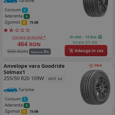
Turisme
Consum
C
Aderenta
A
Zgomot
B
73 dB
Livrare gratuită *
In stoc - 12 buc
464
livrare 2/3 zile
RON
4
509 RON
Adauga in cos
8
%
Discount
Anvelope vara Goodride
Vara
Solmax1
255/50 R20 109W
DOT 24
Turisme
Consum
C
Aderenta
A
Zgomot
B
73 dB