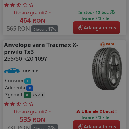
Livrare gratuită *
In stoc - 12 buc
464
livrare 2/3 zile
RON
4
565 RON
Adauga in cos
17
%
Discount
Anvelope vara Tracmax X-
Vara
privilo Tx3
255/50 R20 109Y
Turisme
Consum
C
Aderenta
B
Zgomot
A
69 dB
Livrare gratuită *
Ultimele 2 bucati!
535
livrare 2/3 zile
RON
4
731 RON
Adauga in cos
26
%
Discount