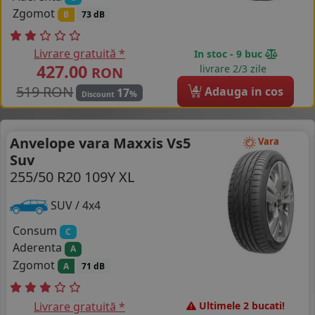
Zgomot
B
73 dB
Livrare gratuită *
In stoc - 9 buc
427.00
livrare 2/3 zile
RON
519 RON
4
Adauga in cos
17
%
Discount
Anvelope vara Maxxis Vs5
Vara
Suv
255/50 R20 109Y XL
SUV / 4x4
Consum
C
Aderenta
A
Zgomot
A
71 dB
Livrare gratuită *
Ultimele 2 bucati!