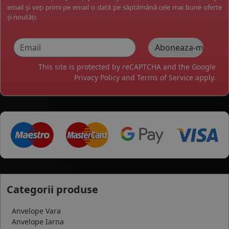
email și veți primi pe email o dată pe săptămână cele mai bune oferte
și noutăți.
This site is protected by reCAPTCHA and the Google
Privacy Policy
and
Terms of Service
apply.
Categorii produse
Anvelope Vara
Anvelope Iarna