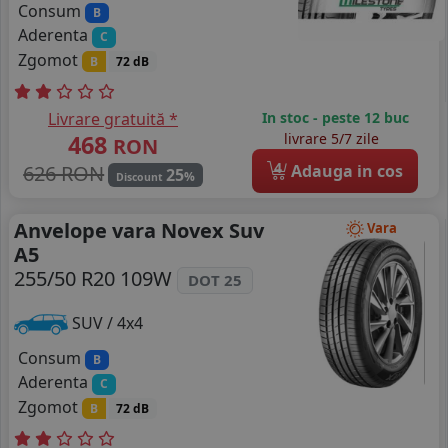
Consum
B
Aderenta
C
Zgomot
B
72 dB
Livrare gratuită *
In stoc - peste 12 buc
468
livrare 5/7 zile
RON
4
626 RON
Adauga in cos
25
%
Discount
Anvelope vara Novex Suv
Vara
A5
255/50 R20 109W
DOT 25
SUV / 4x4
Consum
B
Aderenta
C
Zgomot
B
72 dB