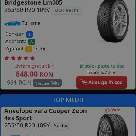
Bridgestone Lm005
COS (
0 PRODUSE
)
255/50 R20 109V
DOT vechi
Turisme
Consum
B
Aderenta
A
Zgomot
B
73 dB
Livrare gratuită *
In stoc - peste 12 buc
848.00
livrare 5/7 zile
RON
991 RON
4
Adauga in cos
14
%
Discount
TOP MEDII
Anvelope vara Cooper Zeon
Vara
4xs Sport
255/50 R20 109Y
Serbia