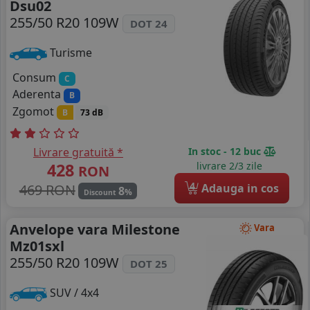
Dsu02
255/50 R20 109W
DOT 24
Turisme
Consum
C
Aderenta
B
Zgomot
B
73 dB
Livrare gratuită *
In stoc - 12 buc
428
livrare 2/3 zile
RON
4
469 RON
Adauga in cos
8
%
Discount
Anvelope vara Milestone
Vara
Mz01sxl
255/50 R20 109W
DOT 25
SUV / 4x4