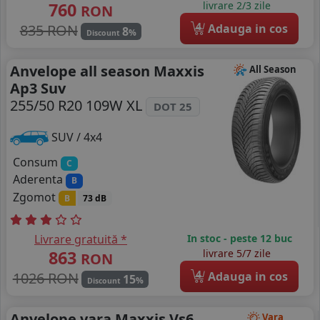
760
livrare 2/3 zile
RON
4
835 RON
Adauga in cos
8
%
Discount
Anvelope all season Maxxis
All Season
Ap3 Suv
255/50 R20 109W XL
DOT 25
SUV / 4x4
Consum
C
Aderenta
B
Zgomot
B
73 dB
Livrare gratuită *
In stoc - peste 12 buc
863
livrare 5/7 zile
RON
4
1026 RON
Adauga in cos
15
%
Discount
Anvelope vara Maxxis Vs6
Vara