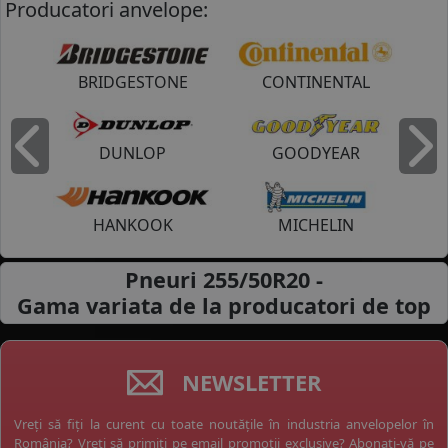
Producatori anvelope:
BRIDGESTONE
CONTINENTAL
DUNLOP
GOODYEAR
Inapoi
I
HANKOOK
MICHELIN
Pneuri 255/50R20 -
Gama variata de la
producatori de top
NEWSLETTER
Vreți să fiți la curent cu toate noutățile în industria anvelopelor în
România? Vreți să primiți pe email promoții exclusive? Abonați-vă pe