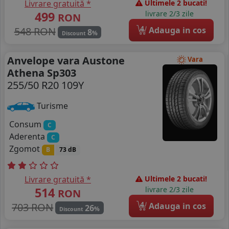
Livrare gratuită *
Ultimele 2 bucati!
499
livrare 2/3 zile
RON
4
548 RON
Adauga in cos
8
%
Discount
Anvelope vara Austone
Vara
Athena Sp303
255/50 R20 109Y
Turisme
Consum
C
Aderenta
C
Zgomot
B
73 dB
Livrare gratuită *
Ultimele 2 bucati!
514
livrare 2/3 zile
RON
4
703 RON
Adauga in cos
26
%
Discount