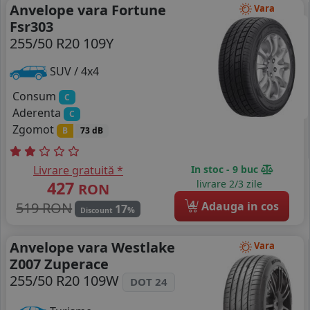
Anvelope vara Fortune
Vara
Fsr303
255/50 R20 109Y
SUV / 4x4
Consum
C
Aderenta
C
Zgomot
B
73 dB
Livrare gratuită *
In stoc - 9 buc
427
livrare 2/3 zile
RON
4
519 RON
Adauga in cos
17
%
Discount
Anvelope vara Westlake
Vara
Z007 Zuperace
255/50 R20 109W
DOT 24