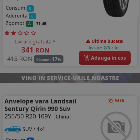
Consum
C
Aderenta
C
Zgomot
A
71 dB
Livrare gratuită *
Ultima bucata!
341
livrare 2/3 zile
RON
4
415 RON
Adauga in cos
17
%
Discount
Anvelope vara Landsail
Vara
Sentury Qirin 990 Suv
255/50 R20 109Y
China
SUV / 4x4