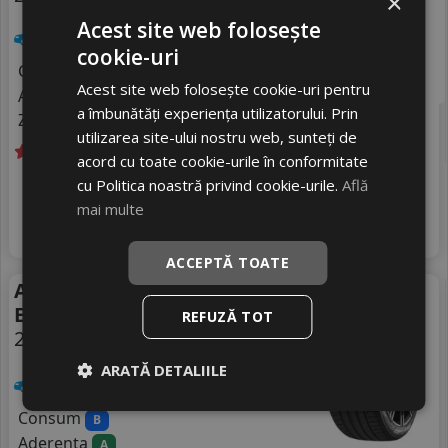
×
Acest site web folosește
Turisme
cookie-uri
Consum
C
Acest site web folosește cookie-uri pentru
Aderenta
D
a îmbunătăți experiența utilizatorului. Prin
Zgomot
B
72 dB
utilizarea site-ului nostru web, sunteți de
acord cu toate cookie-urile în conformitate
Livrare gratuită *
In stoc - 4 buc
cu Politica noastră privind cookie-urile.
Află
715
livrare 2/3 zile
RON
mai multe
4
942 RON
Adauga in cos
24
%
Discount
ACCEPTĂ TOATE
Anvelope vara Triangle
Vara
Effexsport Th202
REFUZĂ TOT
255/50 R20 109Y
DOT 25
ARATĂ DETALIILE
Turisme
Consum
B
Aderenta
A