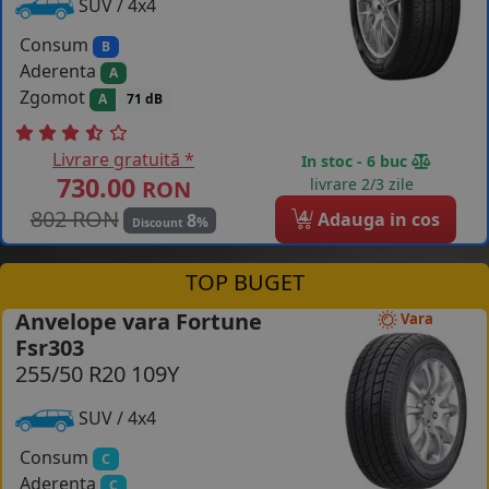
SUV / 4x4
Consum
B
Aderenta
A
Zgomot
A
71 dB
Livrare gratuită *
In stoc - 6 buc
730.00
livrare 2/3 zile
RON
802 RON
4
Adauga in cos
8
%
Discount
TOP BUGET
Anvelope vara Fortune
Vara
Fsr303
255/50 R20 109Y
SUV / 4x4
Consum
C
Aderenta
C