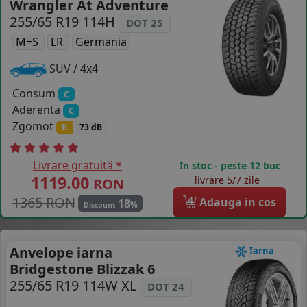
Wrangler At Adventure
COS (
0 PRODUSE
)
255/65 R19 114H
DOT 25
M+S
LR
Germania
SUV / 4x4
Consum
C
Aderenta
C
Zgomot
B
73 dB
Livrare gratuită *
In stoc - peste 12 buc
1119.00
livrare 5/7 zile
RON
1365 RON
4
Adauga in cos
18
%
Discount
Anvelope iarna
Iarna
Bridgestone Blizzak 6
255/65 R19 114W XL
DOT 24