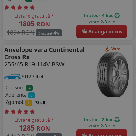
Livrare gratuită *
In stoc - 4 buc
1805
livrare 2/3 zile
RON
4
1894 RON
Adauga in cos
4
%
Discount
Anvelope vara Continental
Vara
Cross Rx
255/65 R19 114V BSW
SUV / 4x4
Consum
A
Aderenta
C
Zgomot
B
73 dB
Livrare gratuită *
In stoc - 8 buc
1285
livrare 2/3 zile
RON
4
Adauga in cos