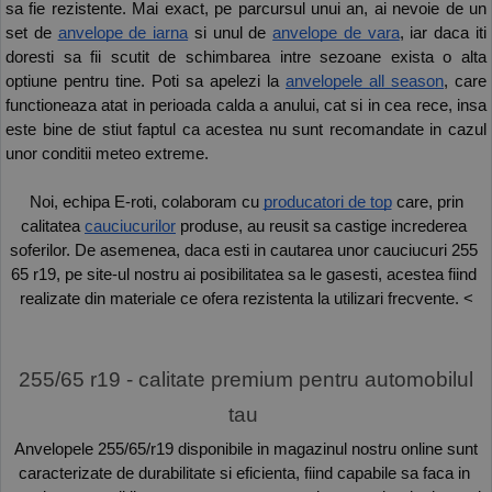
sa fie rezistente. Mai exact, pe parcursul unui an, ai nevoie de un 
set de 
anvelope de iarna
 si unul de 
anvelope de vara
, iar daca iti 
doresti sa fii scutit de schimbarea intre sezoane exista o alta 
optiune pentru tine. Poti sa apelezi la 
anvelopele all season
, care 
functioneaza atat in perioada calda a anului, cat si in cea rece, insa 
este bine de stiut faptul ca acestea nu sunt recomandate in cazul 
unor conditii meteo extreme. 
 Noi, echipa E-roti, colaboram cu 
producatori de top
 care, prin 
calitatea 
cauciucurilor
 produse, au reusit sa castige increderea 
soferilor. De asemenea, daca esti in cautarea unor cauciucuri 255 
65 r19, pe site-ul nostru ai posibilitatea sa le gasesti, acestea fiind 
realizate din materiale ce ofera rezistenta la utilizari frecvente. <
 255/65 r19 - calitate premium pentru automobilul 
tau 
 Anvelopele 255/65/r19 disponibile in magazinul nostru online sunt 
caracterizate de durabilitate si eficienta, fiind capabile sa faca in 