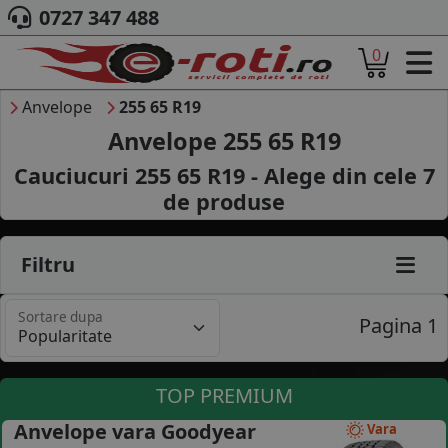
0727 347 488
0
ACASA
DESPRE NOI
Anvelope
255 65 R19
ANVELOPE
Anvelope 255 65 R19
AUTO
Cauciucuri 255 65 R19 - Alege din cele
7
CAMION
de produse
MOTO
AGROINDUSTRIALE
CAUTARE DUPA
Filtru
DIMENSIUNI
PRODUCATORI ANVELOPE
Sortare dupa
MARCA AUTO
Pagina 1
BLOG
B2B - COLABORARE COMPANII
TOP PREMIUM
CONT
Anvelope vara Goodyear
Vara
CONTACT