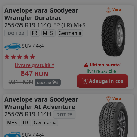
Anvelope vara Goodyear
Vara
Wrangler Duratrac
255/65 R19 114Q FP (LR) M+S
FR
M+S
Germania
DOT 22
SUV / 4x4
Livrare gratuită *
Ultima bucata!
847
livrare 2/3 zile
RON
4
931 RON
Adauga in cos
9
%
Discount
Anvelope vara Goodyear
Vara
Wrangler At Adventure
255/65 R19 114H
DOT 25
M+S
LR
Germania
SUV / 4x4