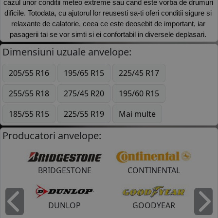
cazul unor conditii meteo extreme sau cand este vorba de drumuri 
dificile. Totodata, cu ajutorul lor reusesti sa-ti oferi conditii sigure si 
relaxante de calatorie, ceea ce este deosebit de important, iar 
pasagerii tai se vor simti si ei confortabil in diversele deplasari. 
Dimensiuni uzuale anvelope:
205/55 R16
195/65 R15
225/45 R17
255/55 R18
275/45 R20
195/60 R15
185/55 R15
225/55 R19
Mai multe
Producatori anvelope:
BRIDGESTONE
CONTINENTAL
DUNLOP
GOODYEAR