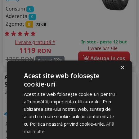
Consum
C
Aderenta
C
Zgomot
B
73 dB
Livrare gratuită *
In stoc - peste 12 buc
1119
livrare 5/7 zile
RON
4
1365 RON
Adauga in cos
18
%
Discount
×
Acest site web folosește
Anvelope vara Pirelli
Vara
cookie-uri
Scorpion Zero All Season
255/65 R19 114V
FR
DOT 25
Acest site web folosește cookie-uri pentru
M+S
LR
Regatul Unit
a îmbunătăți experiența utilizatorului. Prin
utilizarea site-ului nostru web, sunteți de
SUV / 4x4
acord cu toate cookie-urile în conformitate
Consum
cu Politica noastră privind cookie-urile.
Află
A
Aderenta
mai multe
C
Zgomot