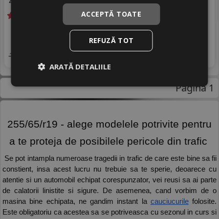
A
70 dB
ACCEPTĂ TOATE
Livrare gratuită *
In stoc - peste 12 buc
1129
livrare 5/7 zile
RON
REFUZĂ TOT
4
1376 RON
Adauga in cos
17
%
Discount
ARATĂ DETALIILE
Pagina 1
 255/65/r19 - alege modelele potrivite pentru 
a te proteja de posibilele pericole din trafic 
 Se pot intampla numeroase tragedii in trafic de care este bine sa fii 
constient, insa acest lucru nu trebuie sa te sperie, deoarece cu 
atentie si un automobil echipat corespunzator, vei reusi sa ai parte 
de calatorii linistite si sigure. De asemenea, cand vorbim de o 
masina bine echipata, ne gandim instant la 
cauciucurile
 folosite. 
Este obligatoriu ca acestea sa se potriveasca cu sezonul in curs si 