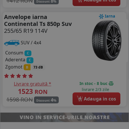
1412 RON
8
%
Discount
Anvelope iarna
Iarna
Continental Ts 850p Suv
255/65 R19 114V
SUV / 4x4
Consum
C
Aderenta
C
Zgomot
B
73 dB
Livrare gratuită *
In stoc - 8 buc
1523
livrare 2/3 zile
RON
4
1598 RON
Adauga in cos
4
%
Discount