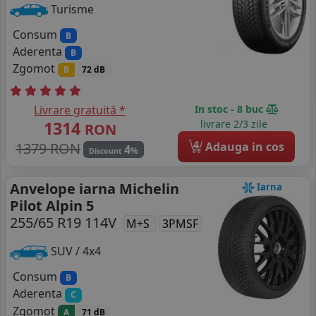
Turisme
Consum
B
Aderenta
B
Zgomot
B
72 dB
Livrare gratuită *
In stoc - 8 buc
1314
livrare 2/3 zile
RON
4
1379 RON
Adauga in cos
4
%
Discount
Anvelope iarna Michelin
Iarna
Pilot Alpin 5
255/65 R19 114V
M+S
3PMSF
SUV / 4x4
Consum
B
Aderenta
C
Zgomot
A
71 dB