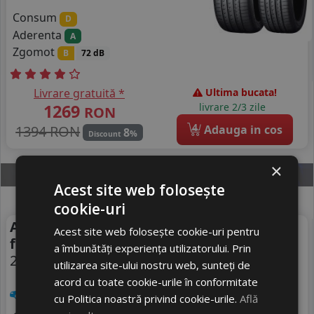
Consum
D
Aderenta
A
Zgomot
B
72 dB
Livrare gratuită *
Ultima bucata!
1269
livrare 2/3 zile
RON
4
1394 RON
Adauga in cos
8
%
Discount
×
Acest site web folosește
cookie-uri
Anvelope vara Nexen N-
Vara
Acest site web folosește cookie-uri pentru
fera Su1
a îmbunătăți experiența utilizatorului. Prin
265/30 R22 97Y
DOT 25
utilizarea site-ului nostru web, sunteți de
acord cu toate cookie-urile în conformitate
Turisme
cu Politica noastră privind cookie-urile.
Află