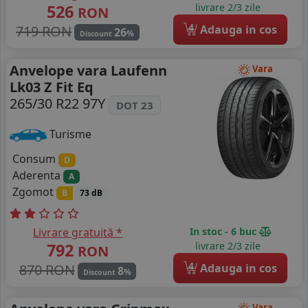
526
livrare 2/3 zile
RON
4
719 RON
Adauga in cos
26
%
Discount
Anvelope vara Laufenn
Vara
Lk03 Z Fit Eq
265/30 R22 97Y
DOT 23
Turisme
Consum
D
Aderenta
A
Zgomot
B
73 dB
Livrare gratuită *
In stoc - 6 buc
792
livrare 2/3 zile
RON
4
870 RON
Adauga in cos
8
%
Discount
Vara