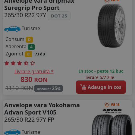
Anvelope vara Gripmax
Suregrip Pro Sport
265/30 R22 97Y
DOT 25
Turisme
Consum
D
Aderenta
A
Zgomot
B
73 dB
Livrare gratuită *
In stoc - peste 12 buc
830
livrare 5/7 zile
RON
4
1110 RON
Adauga in cos
25
%
Discount
Anvelope vara Yokohama
Vara
Advan Sport V105
265/30 R22 97Y FP
Turisme