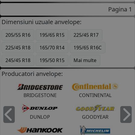
Pagina 1
Dimensiuni uzuale anvelope:
205/55 R16
195/65 R15
225/45 R17
225/45 R18
165/70 R14
195/65 R16C
245/45 R18
195/50 R15
Mai multe
Producatori anvelope:
BRIDGESTONE
CONTINENTAL
DUNLOP
GOODYEAR
Inapoi
I