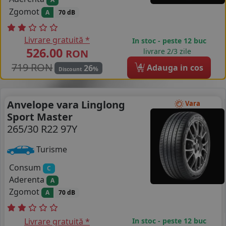
Zgomot
A
70 dB
Livrare gratuită *
In stoc - peste 12 buc
526.00
livrare 2/3 zile
RON
719 RON
4
Adauga in cos
26
%
Discount
Anvelope vara Linglong
Vara
Sport Master
265/30 R22 97Y
Turisme
Consum
C
Aderenta
A
Zgomot
A
70 dB
Livrare gratuită *
In stoc - peste 12 buc