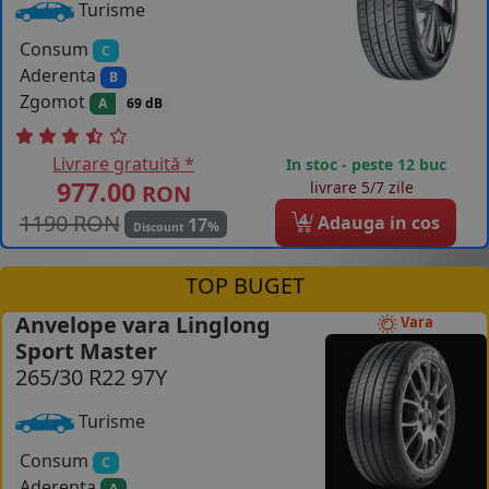
Turisme
Consum
C
Aderenta
B
Zgomot
A
69 dB
Livrare gratuită *
In stoc - peste 12 buc
977.00
livrare 5/7 zile
RON
1190 RON
4
Adauga in cos
17
%
Discount
TOP BUGET
Anvelope vara Linglong
Vara
Sport Master
265/30 R22 97Y
Turisme
Consum
C
Aderenta
A