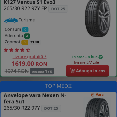
K127 Ventus S1 Evo3
COS (
0 PRODUSE
)
265/30 R22 97Y FP
DOT 25
Turisme
Consum
C
Aderenta
A
Zgomot
B
73 dB
Livrare gratuită *
In stoc - 8 buc
1619.00
livrare 5/7 zile
RON
1974 RON
4
Adauga in cos
17
%
Discount
TOP MEDII
Anvelope vara Nexen N-
Vara
fera Su1
265/30 R22 97Y
DOT 25