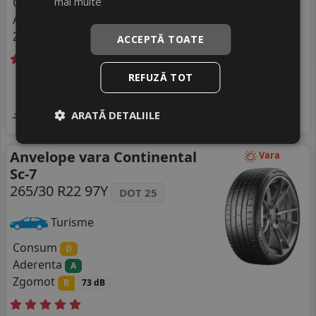
mai multe
Consum
C
Aderenta
B
Zgomot
A
69 dB
ACCEPTĂ TOATE
REFUZĂ TOT
Livrare gratuită *
In stoc - peste 12 buc
977
livrare 5/7 zile
RON
4
1190 RON
Adauga in cos
ARATĂ DETALIILE
17
%
Discount
Anvelope vara Continental
Vara
Sc-7
265/30 R22 97Y
DOT 25
Turisme
Consum
D
Aderenta
A
Zgomot
B
73 dB