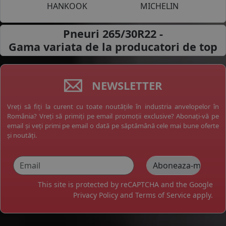
HANKOOK
MICHELIN
Pneuri 265/30R22 -
Gama variata de la
producatori de top
NEWSLETTER
Vreți să fiți la curent cu toate noutățile în industria anvelopelor în
România? Vreți să primiți pe email promoții exclusive? Abonați-vă pe
email și veți primi pe email o dată pe săptămână cele mai bune oferte
și noutăți.
This site is protected by reCAPTCHA and the Google
Privacy Policy
and
Terms of Service
apply.