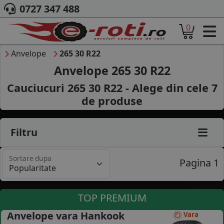
0727 347 488
0
ACASA
DESPRE NOI
Anvelope
265 30 R22
ANVELOPE
Anvelope 265 30 R22
AUTO
Cauciucuri 265 30 R22 - Alege din cele
7
CAMION
de produse
MOTO
AGROINDUSTRIALE
CAUTARE DUPA
Filtru
DIMENSIUNI
PRODUCATORI ANVELOPE
Sortare dupa
MARCA AUTO
Pagina 1
BLOG
B2B - COLABORARE COMPANII
TOP PREMIUM
CONT
Anvelope vara Hankook
Vara
CONTACT