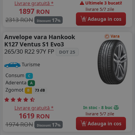
Livrare gratuită *
Ultimele 3 bucati!
1897
livrare 5/7 zile
RON
4
2313 RON
Adauga in cos
17
%
Discount
Anvelope vara Hankook
Vara
K127 Ventus S1 Evo3
265/30 R22 97Y FP
DOT 25
Turisme
Consum
C
Aderenta
A
Zgomot
B
73 dB
Livrare gratuită *
In stoc - 8 buc
1619
livrare 5/7 zile
RON
4
1974 RON
Adauga in cos
17
%
Discount