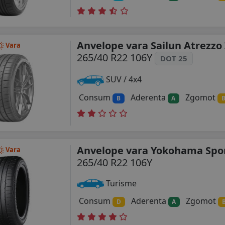
Anvelope vara Sailun Atrezzo 
Vara
265/40 R22 106Y
DOT 25
SUV / 4x4
Consum
Aderenta
Zgomot
B
A
Anvelope vara Yokohama Spo
Vara
265/40 R22 106Y
Turisme
Consum
Aderenta
Zgomot
D
A