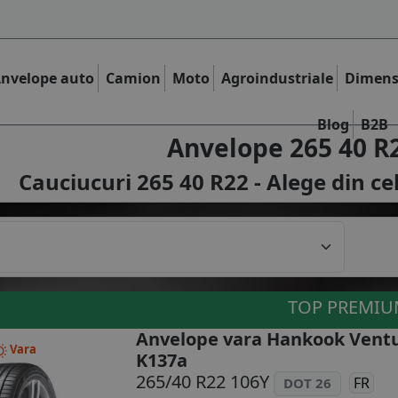
nvelope auto
Camion
Moto
Agroindustriale
Dimens
Blog
B2B
Anvelope 265 40 R
Cauciucuri 265 40 R22 - Alege din ce
TOP PREMI
Anvelope vara Hankook Ventu
Vara
K137a
265/40 R22 106Y
FR
DOT 26