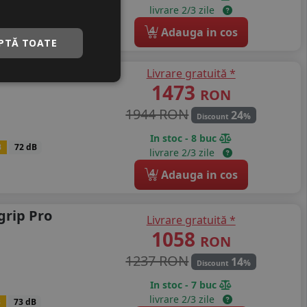
B
72 dB
livrare 2/3 zile
4
Adauga in cos
PTĂ TOATE
Livrare gratuită *
vilo S500
1473
RON
1944 RON
24
%
Discount
In stoc - 8 buc
B
72 dB
livrare 2/3 zile
4
Adauga in cos
grip Pro
Livrare gratuită *
1058
RON
1237 RON
14
%
Discount
In stoc - 7 buc
livrare 2/3 zile
B
73 dB