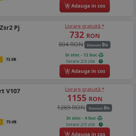
4
Adauga in cos
Livrare gratuită *
Zsr2 Pj
732
RON
804 RON
8
%
Discount
In stoc - 12 buc
B
72 dB
livrare 2/3 zile
4
Adauga in cos
Livrare gratuită *
rt V107
1155
RON
1269 RON
8
%
Discount
In stoc - 4 buc
B
73 dB
livrare 2/3 zile
4
Adauga in cos