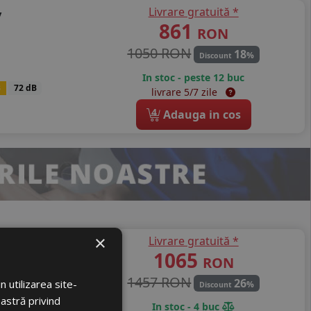
Livrare gratuită *
v
861
RON
1050 RON
18
%
Discount
In stoc - peste 12 buc
B
72 dB
livrare 5/7 zile
4
Adauga in cos
×
Livrare gratuită *
ilo Rs01+
1065
RON
1457 RON
26
 utilizarea site-
%
Discount
oastră privind
In stoc - 4 buc