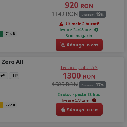
920
RON
1149 RON
19
%
Discount
Ultimele 2 bucati!
livrare 24/48 ore
A
71 dB
Stoc magazin
4
Adauga in cos
 Zero All
Livrare gratuită *
1300
RON
+S
J LR
1585 RON
17
%
Discount
In stoc - peste 12 buc
livrare 5/7 zile
B
72 dB
4
Adauga in cos