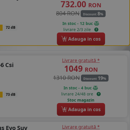
732.00
RON
804 RON
8
%
Discount
In stoc - 12 buc
B
72 dB
livrare 2/3 zile
4
Adauga in cos
Livrare gratuită *
6 Csi
1049
RON
1310 RON
19
%
Discount
In stoc - 4 buc
livrare 24/48 ore
B
73 dB
Stoc magazin
4
Adauga in cos
Livrare gratuită *
s Evo Suv