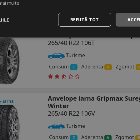
Consum
Aderenta
Zgomot
C
C
mai multe
IILE
REFUZĂ TOT
ACCE
Anvelope iarna Tracmax X-pri
Iarna
265/40 R22 106T
Turisme
Consum
Aderenta
Zgomot
C
D
Anvelope iarna Gripmax Sure
Iarna
Winter
265/40 R22 106V
Turisme
Consum
Aderenta
Zgomot
C
A