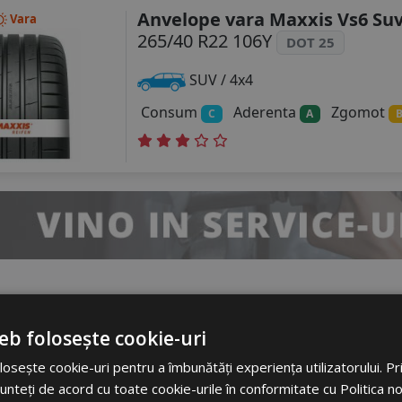
Anvelope vara Maxxis Vs6 Su
Vara
265/40 R22 106Y
DOT 25
SUV / 4x4
Consum
Aderenta
Zgomot
C
A
Anvelope vara Tracmax X-priv
Vara
265/40 R22 106Y
eb folosește cookie-uri
osește cookie-uri pentru a îmbunătăți experiența utilizatorului. Prin
Turisme
unteți de acord cu toate cookie-urile în conformitate cu Politica n