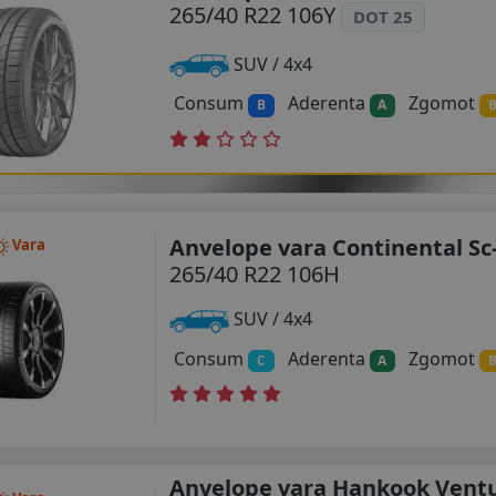
265/40 R22 106Y
DOT 25
SUV / 4x4
Consum
Aderenta
Zgomot
B
A
Anvelope vara Continental Sc-
Vara
265/40 R22 106H
SUV / 4x4
Consum
Aderenta
Zgomot
C
A
Anvelope vara Hankook Ventu