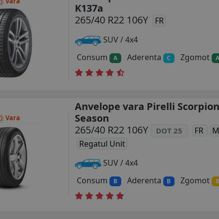
Vara
K137a
265/40 R22 106Y
FR
SUV / 4x4
Consum
Aderenta
Zgomot
A
C
Anvelope vara Pirelli Scorpion
Season
Vara
265/40 R22 106Y
FR
M
DOT 25
Regatul Unit
SUV / 4x4
Consum
Aderenta
Zgomot
B
B