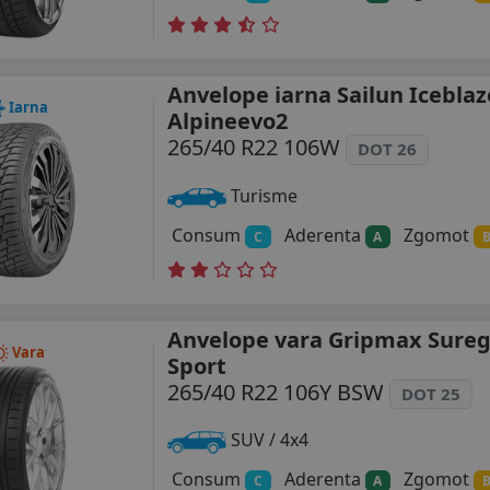
Anvelope iarna Sailun Iceblaz
Iarna
Alpineevo2
265/40 R22 106W
DOT 26
Turisme
Consum
Aderenta
Zgomot
C
A
Anvelope vara Gripmax Sureg
Vara
Sport
265/40 R22 106Y BSW
DOT 25
SUV / 4x4
Consum
Aderenta
Zgomot
C
A