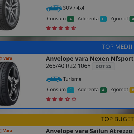
SUV / 4x4
Consum
Aderenta
Zgomot
A
C
TOP MEDII
Anvelope vara Nexen Nfsport
Vara
265/40 R22 106Y
DOT 25
Turisme
Consum
Aderenta
Zgomot
C
A
TOP BUGET
Anvelope vara Sailun Atrezzo 
Vara