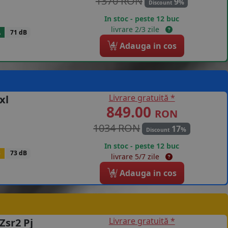
1370 RON
9
%
Discount
In stoc - peste 12 buc
livrare 2/3 zile
A
71 dB
4
Adauga in cos
Livrare gratuită *
xl
849.00
RON
1034 RON
17
%
Discount
In stoc - peste 12 buc
B
73 dB
livrare 5/7 zile
4
Adauga in cos
Livrare gratuită *
Zsr2 Pj