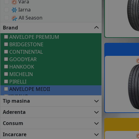
Vara
Iarna
All Season
Brand
ANVELOPE PREMIUM
BRIDGESTONE
CONTINENTAL
GOODYEAR
HANKOOK
MICHELIN
PIRELLI
ANVELOPE MEDII
KUMHO
Tip masina
NEXEN
VREDESTEIN
Aderenta
YOKOHAMA
Consum
ANVELOPE BUGET
GRIPMAX
Incarcare