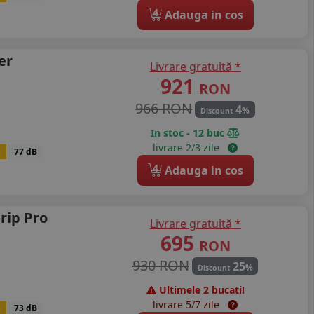
4
Adauga in cos
er
Livrare gratuită *
921
RON
966 RON
4
%
Discount
In stoc - 12 buc
livrare 2/3 zile
B
77 dB
4
Adauga in cos
rip Pro
Livrare gratuită *
695
RON
930 RON
25
%
Discount
Ultimele 2 bucati!
livrare 5/7 zile
B
73 dB