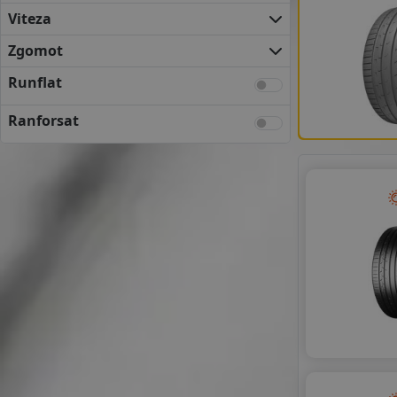
MAXXIS
Viteza
SAILUN
TRACMAX
Zgomot
Runflat
Ranforsat