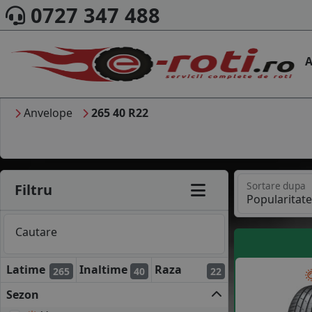
0727 347 488
A
Anvelope
265 40 R22
Sortare dupa
Filtru
Cautare
Latime
Inaltime
Raza
265
40
22
Sezon