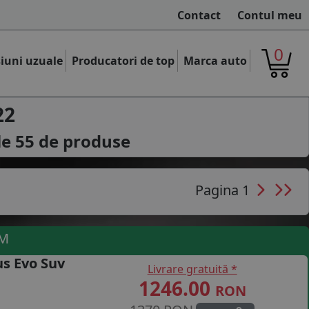
Contact
Contul meu
0
iuni uzuale
Producatori de top
Marca auto
22
le
55
de produse
Pagina 1
UM
s Evo Suv
Livrare gratuită *
1246.00
RON