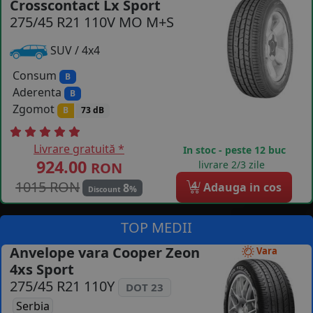
Crosscontact Lx Sport
275/45 R21 110V MO M+S
COS (
0 PRODUSE
)
SUV / 4x4
Consum
B
Aderenta
B
Zgomot
B
73 dB
Livrare gratuită *
In stoc - peste 12 buc
924.00
livrare 2/3 zile
RON
1015 RON
4
Adauga in cos
8
%
Discount
TOP MEDII
Anvelope vara Cooper Zeon
Vara
4xs Sport
275/45 R21 110Y
DOT 23
Serbia