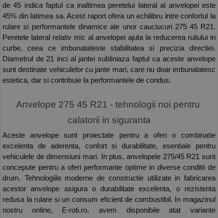
de 45 indica faptul ca inaltimea peretelui lateral al anvelopei este 
45% din latimea sa. Acest raport ofera un echilibru intre confortul la 
rulare si performantele dinamice ale unor cauciucuri 275 45 R21. 
Peretele lateral relativ mic al anvelopei ajuta la reducerea ruliului in 
curbe, ceea ce imbunatateste stabilitatea si precizia directiei. 
Diametrul de 21 inci al jantei subliniaza faptul ca aceste anvelope 
sunt destinate vehiculelor cu jante mari, care nu doar imbunatatesc 
estetica, dar si contribuie la performantele de condus.
Anvelope 275 45 R21 - tehnologii noi pentru 
calatorii in siguranta
Aceste anvelope sunt proiectate pentru a oferi o combinatie 
excelenta de aderenta, confort si durabilitate, esentiale pentru 
vehiculele de dimensiuni mari. In plus, anvelopele 275/45 R21 sunt 
concepute pentru a oferi performante optime in diverse conditii de 
drum. Tehnologiile moderne de constructie utilizate in fabricarea 
acestor anvelope asigura o durabilitate excelenta, o rezistenta 
redusa la rulare si un consum eficient de combustibil. In magazinul 
nostru online, E-roti.ro, avem disponibile atat variante 