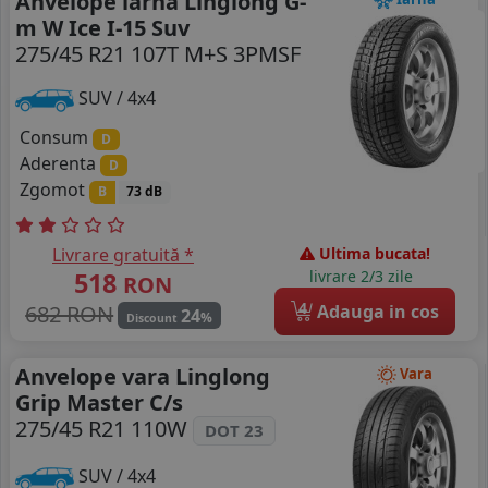
Anvelope iarna Linglong G-
m W Ice I-15 Suv
275/45 R21 107T M+S 3PMSF
SUV / 4x4
Consum
D
Aderenta
D
Zgomot
B
73 dB
Livrare gratuită *
Ultima bucata!
518
livrare 2/3 zile
RON
4
682 RON
Adauga in cos
24
%
Discount
Anvelope vara Linglong
Vara
Grip Master C/s
275/45 R21 110W
DOT 23
SUV / 4x4