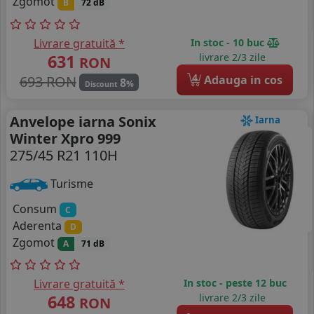
Zgomot
B
72 dB
Livrare gratuită *
In stoc - 10 buc
631
livrare 2/3 zile
RON
4
693 RON
Adauga in cos
8
%
Discount
Anvelope iarna Sonix
Iarna
Winter Xpro 999
275/45 R21 110H
Turisme
Consum
C
Aderenta
D
Zgomot
A
71 dB
Livrare gratuită *
In stoc - peste 12 buc
648
livrare 2/3 zile
RON