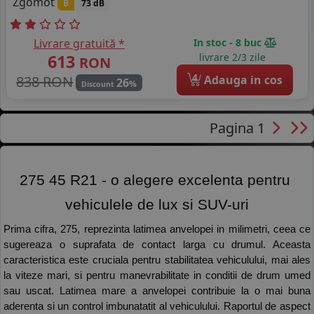
Zgomot
B
73 dB
Livrare gratuită *
In stoc - 8 buc
613
livrare 2/3 zile
RON
4
838 RON
Adauga in cos
26
%
Discount
Pagina 1
275 45 R21 - o alegere excelenta pentru 
vehiculele de lux si SUV-uri
Prima cifra, 275, reprezinta latimea anvelopei in milimetri, ceea ce 
sugereaza o suprafata de contact larga cu drumul. Aceasta 
caracteristica este cruciala pentru stabilitatea vehiculului, mai ales 
la viteze mari, si pentru manevrabilitate in conditii de drum umed 
sau uscat. Latimea mare a anvelopei contribuie la o mai buna 
aderenta si un control imbunatatit al vehiculului. Raportul de aspect 