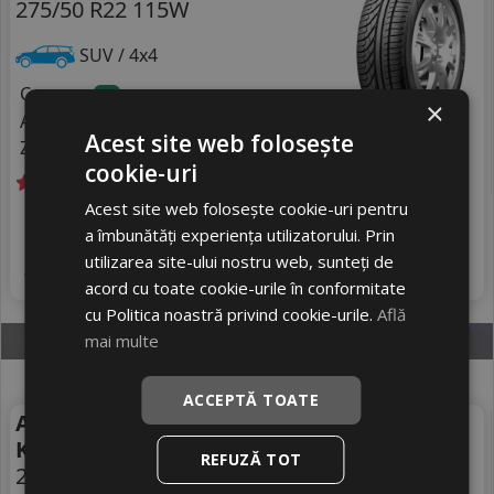
275/50 R22 115W
SUV / 4x4
Consum
A
×
Aderenta
C
Acest site web folosește
Zgomot
B
72 dB
cookie-uri
Acest site web folosește cookie-uri pentru
Livrare gratuită *
In stoc - 4 buc
1992
livrare 2/3 zile
a îmbunătăți experiența utilizatorului. Prin
RON
utilizarea site-ului nostru web, sunteți de
4
2190 RON
Adauga in cos
9
%
Discount
acord cu toate cookie-urile în conformitate
cu Politica noastră privind cookie-urile.
Află
mai multe
ACCEPTĂ TOATE
Anvelope vara Hankook
Vara
K137a Ven Evo Suv
REFUZĂ TOT
275/50 R22 115W
DOT 25