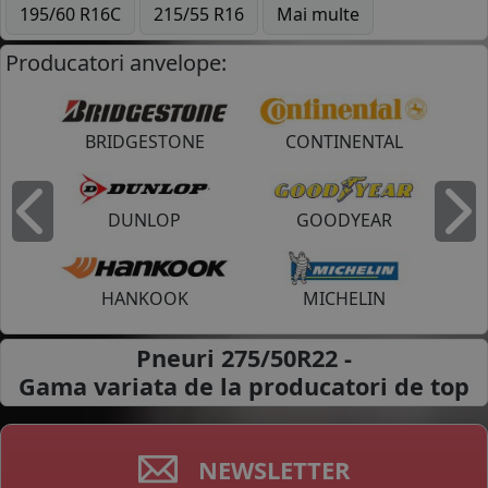
195/60 R16C
215/55 R16
Mai multe
Producatori anvelope:
BRIDGESTONE
CONTINENTAL
DUNLOP
GOODYEAR
Inapoi
I
HANKOOK
MICHELIN
Pneuri 275/50R22 -
Gama variata de la
producatori de top
NEWSLETTER