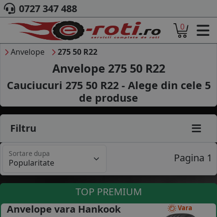
0727 347 488
0
ACASA
DESPRE NOI
Anvelope
275 50 R22
ANVELOPE
Anvelope 275 50 R22
AUTO
Cauciucuri 275 50 R22 - Alege din cele
5
CAMION
de produse
MOTO
AGROINDUSTRIALE
CAUTARE DUPA
Filtru
DIMENSIUNI
PRODUCATORI ANVELOPE
Sortare dupa
MARCA AUTO
Pagina 1
BLOG
B2B - COLABORARE COMPANII
TOP PREMIUM
CONT
Anvelope vara Hankook
Vara
CONTACT