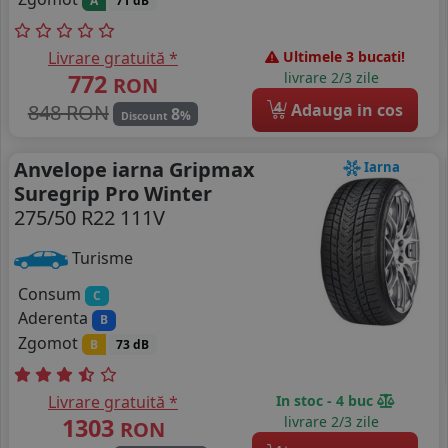
A
71 dB
Livrare gratuită *
Ultimele 3 bucati!
772
livrare 2/3 zile
RON
4
848 RON
Adauga in cos
8
%
Discount
Anvelope iarna Gripmax
Iarna
Suregrip Pro Winter
275/50 R22 111V
Turisme
Consum
C
Aderenta
B
Zgomot
B
73 dB
Livrare gratuită *
In stoc - 4 buc
1303
livrare 2/3 zile
RON