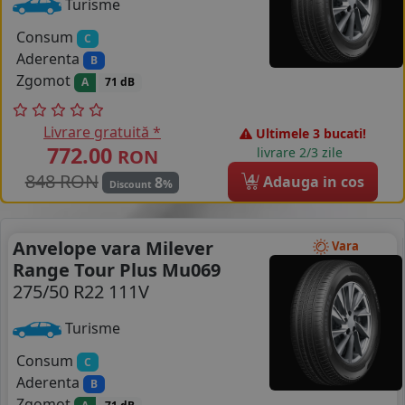
Turisme
Consum
C
Aderenta
B
Zgomot
A
71 dB
Livrare gratuită *
Ultimele 3 bucati!
772.00
livrare 2/3 zile
RON
848 RON
4
Adauga in cos
8
%
Discount
Anvelope vara Milever
Vara
Range Tour Plus Mu069
275/50 R22 111V
Turisme
Consum
C
Aderenta
B
Zgomot