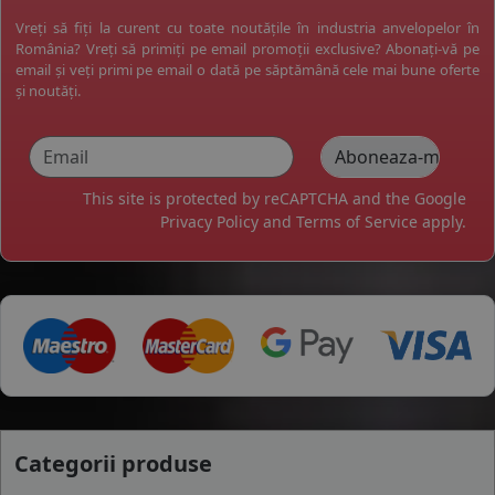
Vreți să fiți la curent cu toate noutățile în industria anvelopelor în
România? Vreți să primiți pe email promoții exclusive? Abonați-vă pe
email și veți primi pe email o dată pe săptămână cele mai bune oferte
și noutăți.
This site is protected by reCAPTCHA and the Google
Privacy Policy
and
Terms of Service
apply.
Categorii produse