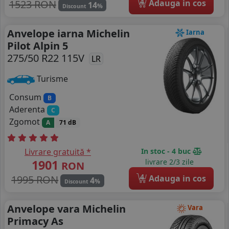
4
1523 RON
Adauga in cos
14
%
Discount
Anvelope iarna Michelin
Iarna
Pilot Alpin 5
275/50 R22 115V
LR
Turisme
Consum
B
Aderenta
C
Zgomot
A
71 dB
Livrare gratuită *
In stoc - 4 buc
1901
livrare 2/3 zile
RON
4
1995 RON
Adauga in cos
4
%
Discount
Anvelope vara Michelin
Vara
Primacy As