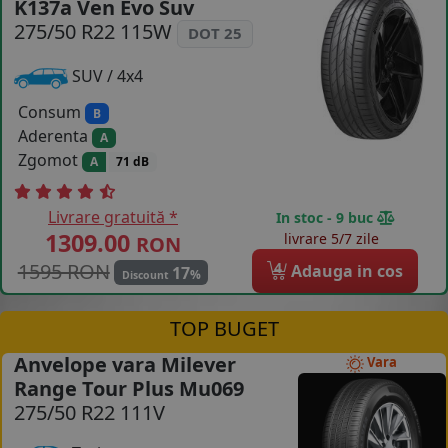
K137a Ven Evo Suv
COS (
0 PRODUSE
)
275/50 R22 115W
DOT 25
SUV / 4x4
Consum
B
Aderenta
A
Zgomot
A
71 dB
Livrare gratuită *
In stoc - 9 buc
1309.00
livrare 5/7 zile
RON
1595 RON
4
Adauga in cos
17
%
Discount
TOP BUGET
Anvelope vara Milever
Vara
Range Tour Plus Mu069
275/50 R22 111V