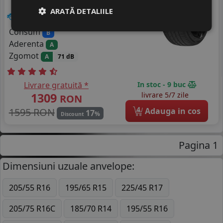
ARATĂ DETALIILE
SUV / 4x4
Consum
B
Aderenta
A
Zgomot
A
71 dB
Livrare gratuită *
In stoc - 9 buc
1309
livrare 5/7 zile
RON
4
1595 RON
Adauga in cos
17
%
Discount
Pagina 1
Dimensiuni uzuale anvelope:
205/55 R16
195/65 R15
225/45 R17
205/75 R16C
185/70 R14
195/55 R16