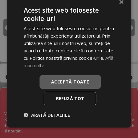
×
BRIDGESTONE
CONTINENTAL
Acest site web folosește
cookie-uri
Acest site web folosește cookie-uri pentru
DUNLOP
GOODYEAR
Inapoi
I
a îmbunătăți experiența utilizatorului. Prin
utilizarea site-ului nostru web, sunteți de
acord cu toate cookie-urile în conformitate
HANKOOK
MICHELIN
cu Politica noastră privind cookie-urile.
Află
mai multe
Pneuri 275/60R15 -
Gama variata de la
producatori de top
ACCEPTĂ TOATE
REFUZĂ TOT
NEWSLETTER
Vreți să fiți la curent cu toate noutățile în industria anvelopelor în
ARATĂ DETALIILE
România? Vreți să primiți pe email promoții exclusive? Abonați-vă pe
email și veți primi pe email o dată pe săptămână cele mai bune oferte
și noutăți.