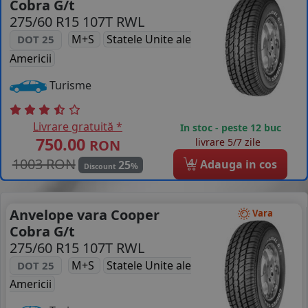
Cobra G/t
275/60 R15 107T RWL
COS (
0 PRODUSE
)
M+S
Statele Unite ale
DOT 25
Americii
Turisme
Livrare gratuită *
In stoc - peste 12 buc
750.00
livrare 5/7 zile
RON
1003 RON
4
Adauga in cos
25
%
Discount
Anvelope vara Cooper
Vara
Cobra G/t
275/60 R15 107T RWL
M+S
Statele Unite ale
DOT 25
Americii