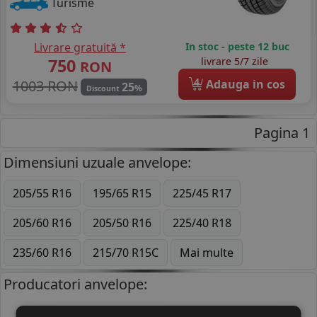
Turisme
Livrare gratuită *
In stoc - peste 12 buc
750
livrare 5/7 zile
RON
4
1003 RON
Adauga in cos
25
%
Discount
Pagina 1
Dimensiuni uzuale anvelope:
205/55 R16
195/65 R15
225/45 R17
205/60 R16
205/50 R16
225/40 R18
235/60 R16
215/70 R15C
Mai multe
Producatori anvelope: