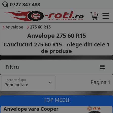
0727 347 488
0
ACASA
DESPRE NOI
Anvelope
275 60 R15
ANVELOPE
Anvelope 275 60 R15
AUTO
Cauciucuri 275 60 R15 - Alege din cele
1
CAMION
de produse
MOTO
AGROINDUSTRIALE
CAUTARE DUPA
Filtru
DIMENSIUNI
PRODUCATORI ANVELOPE
Sortare dupa
MARCA AUTO
Pagina 1
BLOG
B2B - COLABORARE COMPANII
TOP MEDII
CONT
Anvelope vara Cooper
Vara
CONTACT