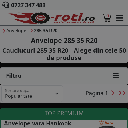
0727 347 488
0
ACASA
DESPRE NOI
Anvelope
285 35 R20
ANVELOPE
Anvelope 285 35 R20
AUTO
Cauciucuri 285 35 R20 - Alege din cele
50
CAMION
de produse
MOTO
AGROINDUSTRIALE
CAUTARE DUPA
Filtru
DIMENSIUNI
PRODUCATORI ANVELOPE
Sortare dupa
MARCA AUTO
Pagina 1
BLOG
B2B - COLABORARE COMPANII
TOP PREMIUM
CONT
Anvelope vara Hankook
Vara
CONTACT