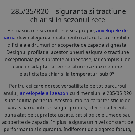
285/35/R20 – siguranta si tractiune
chiar si in sezonul rece
Pe masura ce sezonul rece se apropie,
anvelopele de
iarna
devin alegerea ideala pentru a face fata conditiilor
dificile ale drumurilor acoperite de zapada si gheata.
Designul profilat al acestor pneuri asigura o tractiune
exceptionala pe suprafete alunecoase, iar compusul de
cauciuc adaptat la temperaturi scazute mentine
elasticitatea chiar si la temperaturi sub 0°.
Pentru cei care doresc versatilitate pe tot parcursul
anului,
anvelopele all season
cu dimensiunile 285/35 R20
sunt solutia perfecta. Acestea imbina caracteristicile de
vara si iarna intr-un singur produs, oferind aderenta
buna atat pe suprafete uscate, cat si pe cele umede sau
acoperite de zapada. In plus, asigura un nivel constant de
performanta si siguranta. Indiferent de alegerea facuta,