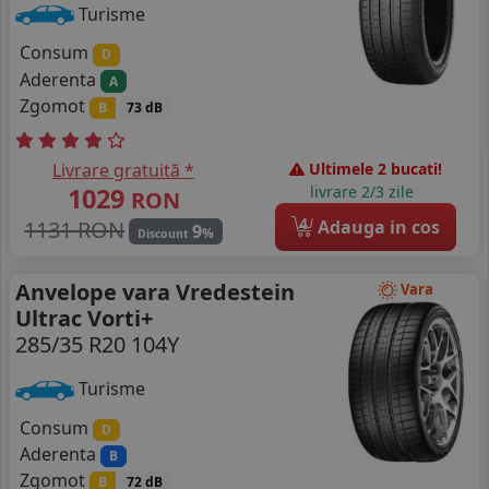
Turisme
Consum
D
Aderenta
A
Zgomot
B
73 dB
Livrare gratuită *
Ultimele 2 bucati!
1029
livrare 2/3 zile
RON
4
1131 RON
Adauga in cos
9
%
Discount
Anvelope vara Vredestein
Vara
Ultrac Vorti+
285/35 R20 104Y
Turisme
Consum
D
Aderenta
B
Zgomot
B
72 dB