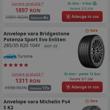
Livrare gratuită *
In stoc - 4 buc
1897
livrare 2/3 zile
RON
4
1991 RON
Adauga in cos
4
%
Discount
Vara
Anvelope vara Bridgestone
Potenza Sport Evo Enliten
285/35 R20 104Y
DOT 25
Turisme
Livrare gratuită *
In stoc - peste 12 buc
1311
livrare 5/7 zile
RON
4
1598 RON
Adauga in cos
17
%
Discount
Anvelope vara Michelin Ps4
Vara
S K2