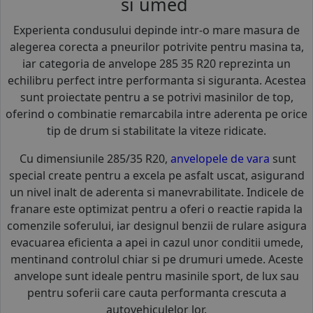
si umed
Experienta condusului depinde intr-o mare masura de
alegerea corecta a pneurilor potrivite pentru masina ta,
iar categoria de anvelope 285 35 R20 reprezinta un
echilibru perfect intre performanta si siguranta. Acestea
sunt proiectate pentru a se potrivi masinilor de top,
oferind o combinatie remarcabila intre aderenta pe orice
tip de drum si stabilitate la viteze ridicate.
Cu dimensiunile 285/35 R20,
anvelopele de vara
sunt
special create pentru a excela pe asfalt uscat, asigurand
un nivel inalt de aderenta si manevrabilitate. Indicele de
franare este optimizat pentru a oferi o reactie rapida la
comenzile soferului, iar designul benzii de rulare asigura
evacuarea eficienta a apei in cazul unor conditii umede,
mentinand controlul chiar si pe drumuri umede. Aceste
anvelope sunt ideale pentru masinile sport, de lux sau
pentru soferii care cauta performanta crescuta a
autovehiculelor lor.