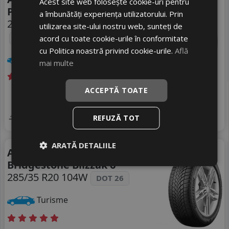
Acest site web folosește cookie-uri pentru
Potenza Sport
a îmbunătăți experiența utilizatorului. Prin
285/35 R20 104Y
DOT 25
utilizarea site-ului nostru web, sunteți de
AO
acord cu toate cookie-urile în conformitate
cu Politica noastră privind cookie-urile.
Află
Turisme
mai multe
Livrare gratuită *
In stoc - peste 12 buc
ACCEPTĂ TOATE
1433
livrare 5/7 zile
RON
4
1747 RON
Adauga in cos
REFUZĂ TOT
17
%
Discount
+ Videoclip
ARATĂ DETALIILE
Iarna
Anvelope iarna
Bridgestone Blizzak 6
285/35 R20 104W
DOT 26
Turisme