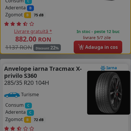
Consum
C
Aderenta
B
Zgomot
B
75 dB
Livrare gratuită *
In stoc - peste 12 buc
882.00
livrare 5/7 zile
RON
1137 RON
4
Adauga in cos
22
%
Discount
Anvelope iarna Tracmax X-
Iarna
privilo S360
285/35 R20 104H
Turisme
Consum
C
Aderenta
C
Zgomot
B
72 dB