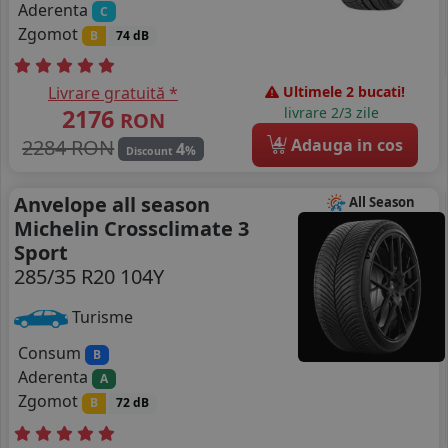
Aderenta
C
Zgomot
B
74 dB
Livrare gratuită *
Ultimele 2 bucati!
2176
livrare 2/3 zile
RON
4
2284 RON
Adauga in cos
4
%
Discount
Anvelope all season
All Season
Michelin Crossclimate 3
Sport
285/35 R20 104Y
Turisme
Consum
B
Aderenta
A
Zgomot
B
72 dB