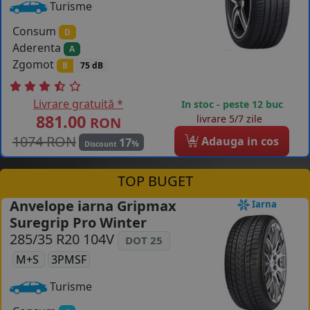
Turisme
Consum
D
Aderenta
A
Zgomot
B
75 dB
Livrare gratuită *
In stoc - peste 12 buc
881.00
livrare 5/7 zile
RON
1074 RON
4
Adauga in cos
17
%
Discount
TOP BUGET
Anvelope iarna Gripmax
Iarna
Suregrip Pro Winter
285/35 R20 104V
DOT 25
M+S
3PMSF
Turisme