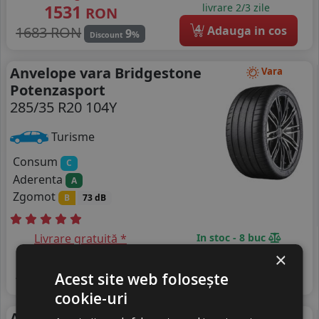
1531
livrare 2/3 zile
RON
4
1683 RON
Adauga in cos
9
%
Discount
Anvelope vara Bridgestone
Vara
Potenzasport
285/35 R20 104Y
Turisme
Consum
C
Aderenta
A
Zgomot
B
73 dB
Livrare gratuită *
In stoc - 8 buc
1240
livrare 2/3 zile
RON
×
4
1363 RON
Adauga in cos
Acest site web folosește
9
%
Discount
cookie-uri
Anvelope vara Bridgestone
Vara