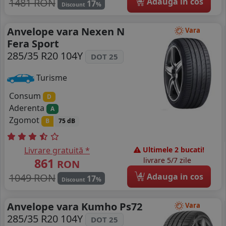
1481 RON
Adauga in cos
17
%
Discount
Anvelope vara Nexen N
Vara
Fera Sport
285/35 R20 104Y
DOT 25
Turisme
Consum
D
Aderenta
A
Zgomot
B
75 dB
Livrare gratuită *
Ultimele 2 bucati!
861
livrare 5/7 zile
RON
4
1049 RON
Adauga in cos
17
%
Discount
Anvelope vara Kumho Ps72
Vara
285/35 R20 104Y
DOT 25