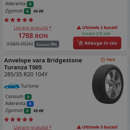
Aderenta
A
Zgomot
A
69 dB
Livrare gratuită *
Ultimele 2 bucati!
1788
livrare 2/3 zile
RON
4
1965 RON
Adauga in cos
9
%
Discount
Anvelope vara Bridgestone
Vara
Turanza T005
285/35 R20 104Y
Turisme
Consum
A
Aderenta
B
Zgomot
A
69 dB
Livrare gratuită *
Ultimele 3 bucati!