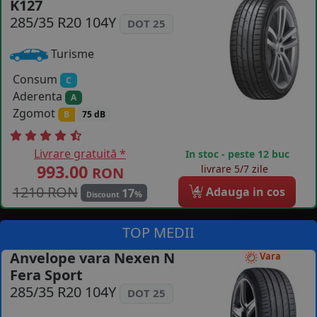
K127
COS (
0 PRODUSE
)
285/35 R20 104Y
DOT 25
Turisme
Consum
C
Aderenta
A
Zgomot
B
75 dB
Livrare gratuită *
In stoc - peste 12 buc
993.00
livrare 5/7 zile
RON
1210 RON
4
Adauga in cos
17
%
Discount
TOP MEDII
Anvelope vara Nexen N
Vara
Fera Sport
285/35 R20 104Y
DOT 25