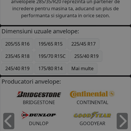
anvelopele 285/35/R20 reprezinta un partener de
incredere pentru masina ta, aducand un plus de
performanta si siguranta in orice sezon.
Dimensiuni uzuale anvelope:
205/55 R16
195/65 R15
225/45 R17
235/45 R18
195/70 R15C
255/40 R19
245/40 R19
175/80 R14
Mai multe
Producatori anvelope:
BRIDGESTONE
CONTINENTAL
DUNLOP
GOODYEAR