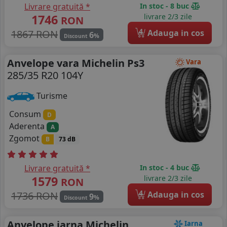
Livrare gratuită *
In stoc - 8 buc
1746
livrare 2/3 zile
RON
4
1867 RON
Adauga in cos
6
%
Discount
Anvelope vara Michelin Ps3
Vara
285/35 R20 104Y
Turisme
Consum
D
Aderenta
A
Zgomot
B
73 dB
Livrare gratuită *
In stoc - 4 buc
1579
livrare 2/3 zile
RON
4
1736 RON
Adauga in cos
9
%
Discount
Anvelope iarna Michelin
Iarna