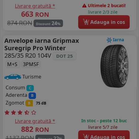
Livrare gratuită *
Ultimele 2 bucati!
663
livrare 2/3 zile
RON
4
874 RON
Adauga in cos
24
%
Discount
Anvelope iarna Gripmax
Iarna
Suregrip Pro Winter
285/35 R20 104V
DOT 25
M+S
3PMSF
Turisme
Consum
C
Aderenta
B
Zgomot
B
75 dB
Livrare gratuită *
In stoc - peste 12 buc
882
livrare 5/7 zile
RON
4
1137 RON
Adauga in cos
22
%
Discount