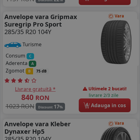
Anvelope vara Gripmax
Vara
Suregrip Pro Sport
285/35 R20 104Y
Turisme
Consum
C
Aderenta
A
Zgomot
B
75 dB
Livrare gratuită *
Ultimele 2 bucati!
840
livrare 2/3 zile
RON
4
1023 RON
Adauga in cos
17
%
Discount
Anvelope vara Kleber
Vara
Dynaxer Hp5
285/35 R20 104Y