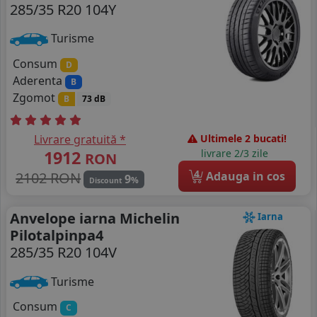
285/35 R20 104Y
Turisme
Consum
D
Aderenta
B
Zgomot
B
73 dB
Livrare gratuită *
Ultimele 2 bucati!
1912
livrare 2/3 zile
RON
4
2102 RON
Adauga in cos
9
%
Discount
Anvelope iarna Michelin
Iarna
Pilotalpinpa4
285/35 R20 104V
Turisme
Consum
C