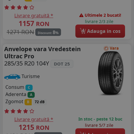
Livrare gratuită *
Ultimele 2 bucati!
1157
livrare 2/3 zile
RON
4
1271 RON
Adauga in cos
8
%
Discount
Anvelope vara Vredestein
Vara
Ultrac Pro
285/35 R20 104Y
DOT 25
Turisme
Consum
C
Aderenta
A
Zgomot
B
72 dB
Livrare gratuită *
In stoc - peste 12 buc
1215
livrare 5/7 zile
RON
4