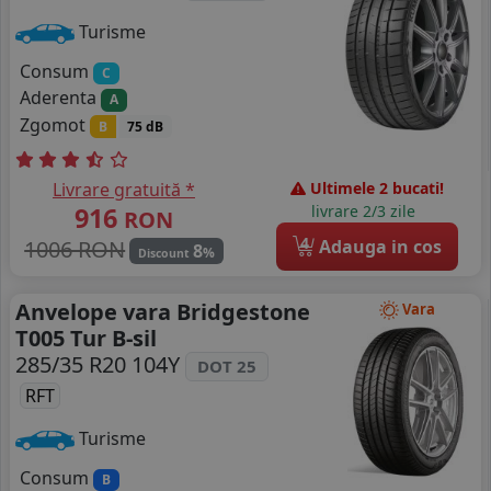
Turisme
Consum
C
Aderenta
A
Zgomot
B
75 dB
Livrare gratuită *
Ultimele 2 bucati!
916
livrare 2/3 zile
RON
4
1006 RON
Adauga in cos
8
%
Discount
Anvelope vara Bridgestone
Vara
T005 Tur B-sil
285/35 R20 104Y
DOT 25
RFT
Turisme
Consum
B