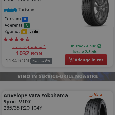
Turisme
Consum
B
Aderenta
A
Zgomot
B
73 dB
Livrare gratuită *
In stoc - 4 buc
1032
livrare 2/3 zile
RON
4
1134 RON
Adauga in cos
8
%
Discount
Anvelope vara Yokohama
Vara
Sport V107
285/35 R20 104Y