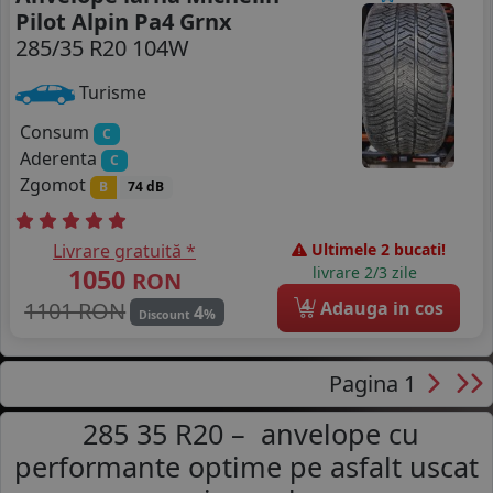
Pilot Alpin Pa4 Grnx
285/35 R20 104W
Turisme
Consum
C
Aderenta
C
Zgomot
B
74 dB
Livrare gratuită *
Ultimele 2 bucati!
1050
livrare 2/3 zile
RON
4
1101 RON
Adauga in cos
4
%
Discount
Pagina 1
285 35 R20 – anvelope cu
performante optime pe asfalt uscat