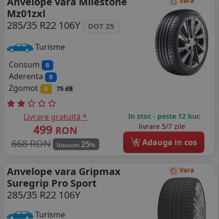
Anvelope vara Milestone
Vara
Mz01zxl
285/35 R22 106Y
DOT 25
Turisme
Consum
B
Aderenta
B
Zgomot
B
75 dB
Livrare gratuită *
In stoc - peste 12 buc
499
livrare 5/7 zile
RON
4
668 RON
Adauga in cos
25
%
Discount
Anvelope vara Gripmax
Vara
Suregrip Pro Sport
285/35 R22 106Y
Turisme