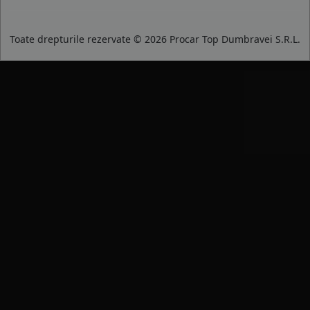
Toate drepturile rezervate © 2026 Procar Top Dumbravei S.R.L.