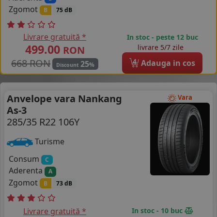
Zgomot
B
75 dB
Livrare gratuită *
In stoc - peste 12 buc
499.00
livrare 5/7 zile
RON
668 RON
4
Adauga in cos
25
%
Discount
Anvelope vara Nankang
Vara
As-3
285/35 R22 106Y
Turisme
Consum
C
Aderenta
A
Zgomot
B
73 dB
Livrare gratuită *
In stoc - 10 buc