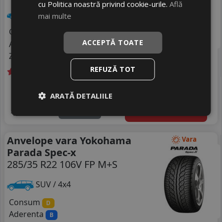
cu Politica noastră privind cookie-urile.
Află
Turisme
mai multe
Consum
B
ACCEPTĂ TOATE
Aderenta
A
Zgomot
A
71 dB
REFUZĂ TOT
Livrare gratuită *
Ultimele 2 bucati!
1469
livrare 2/3 zile
ARATĂ DETALIILE
RON
4
1615 RON
Adauga in cos
9
%
Discount
Anvelope vara Yokohama
Vara
Parada Spec-x
285/35 R22 106V FP M+S
SUV / 4x4
Consum
D
Aderenta
B