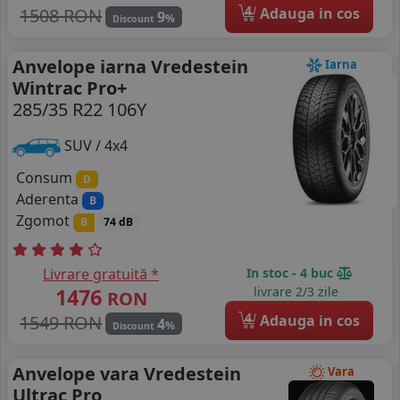
4
1508 RON
Adauga in cos
9
%
Discount
Anvelope iarna Vredestein
Iarna
Wintrac Pro+
285/35 R22 106Y
SUV / 4x4
Consum
D
Aderenta
B
Zgomot
B
74 dB
Livrare gratuită *
In stoc - 4 buc
1476
livrare 2/3 zile
RON
4
1549 RON
Adauga in cos
4
%
Discount
Anvelope vara Vredestein
Vara
Ultrac Pro