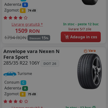
Aderenta
B
Zgomot
B
74 dB
Livrare gratuită *
In stoc - peste 12 buc
1509
livrare 5/7 zile
RON
4
1794 RON
Adauga in cos
15
%
Discount
Anvelope vara Nexen N
Vara
Fera Sport
285/35 R22 106Y
DOT 26
Turisme
Consum
C
Aderenta
A
Zgomot
B
75 dB
In stoc - 12 buc