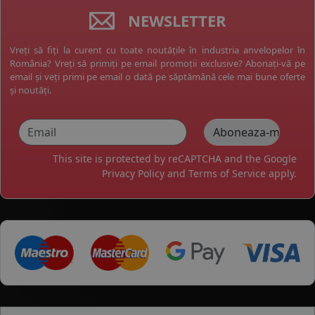
NEWSLETTER
Vreți să fiți la curent cu toate noutățile în industria anvelopelor în
România? Vreți să primiți pe email promoții exclusive? Abonați-vă pe
email și veți primi pe email o dată pe săptămână cele mai bune oferte
și noutăți.
This site is protected by reCAPTCHA and the Google
Privacy Policy
and
Terms of Service
apply.