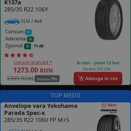
K137a
285/35 R22 106Y
COS (
0 PRODUSE
)
SUV / 4x4
Consum
C
Aderenta
A
Zgomot
A
71 dB
Livrare gratuită *
In stoc - peste 12 buc
1273.00
livrare 2/3 zile
RON
1399 RON
4
Adauga in cos
9
%
Discount
TOP MEDII
Anvelope vara Yokohama
Vara
Parada Spec-x
285/35 R22 106V FP M+S