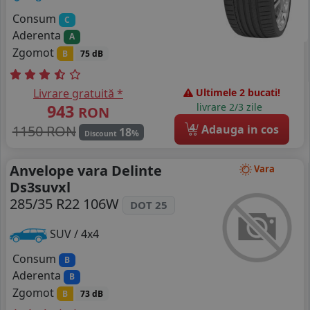
Consum
C
Aderenta
A
Zgomot
B
75 dB
Livrare gratuită *
Ultimele 2 bucati!
943
livrare 2/3 zile
RON
4
1150 RON
Adauga in cos
18
%
Discount
Anvelope vara Delinte
Vara
Ds3suvxl
285/35 R22 106W
DOT 25
SUV / 4x4
Consum
B
Aderenta
B
Zgomot
B
73 dB