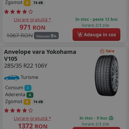
Zgomot
B
74 dB
Livrare gratuită *
In stoc - peste 12 buc
971
livrare 2/3 zile
RON
4
1067 RON
Adauga in cos
8
%
Discount
Anvelope vara Yokohama
Vara
V105
285/35 R22 106Y
Turisme
Consum
C
Aderenta
A
Zgomot
B
74 dB
Livrare gratuită *
In stoc - 9 buc
1372
livrare 2/3 zile
RON