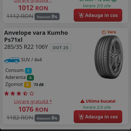
Livrare gratuită *
1012
livrare 2/3 zile
RON
4
1112 RON
Adauga in cos
8
%
Discount
Anvelope vara Kumho
Vara
Ps71xl
285/35 R22 106Y
DOT 25
SUV / 4x4
Consum
C
Aderenta
A
Zgomot
B
73 dB
Livrare gratuită *
Ultima bucata!
1076
livrare 2/3 zile
RON
4
1182 RON
Adauga in cos
8
%
Discount