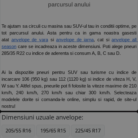
parcursul anului
Te ajutam sa circuli cu masina sau SUV-ul tau in conditii optime, pe 
tot parcursul anului. Asta pentru ca in gama noastra gasesti 
atat 
anvelope de vara
 si 
anvelope de iarna
, cat si 
anvelope all 
season
 care se incadreaza in aceste dimensiuni. Poti alege pneuri 
285/35 R22 cu indice de aderenta si consum A, B, C sau D.
Ai la dispozitie pneuri pentru SUV sau turisme cu indice de 
incarcare 106 (950 kg) sau 112 (1120 kg) si indice de viteza H, V, 
W sau Y. Altfel spus, pneurile pot fi folosite la viteze maxime de 210 
km/h, 240 km/h, 270 km/h sau chiar 300 km/h. Selecteaza 
modelele dorite si comanda-le online, simplu si rapid, de site-ul 
nostru! 
Dimensiuni uzuale anvelope:
205/55 R16
195/65 R15
225/45 R17