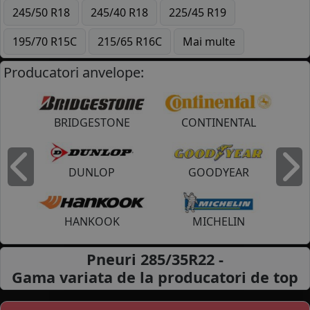
245/50 R18
245/40 R18
225/45 R19
195/70 R15C
215/65 R16C
Mai multe
Producatori anvelope:
BRIDGESTONE
CONTINENTAL
DUNLOP
GOODYEAR
Inapoi
I
HANKOOK
MICHELIN
Pneuri 285/35R22 -
Gama variata de la
producatori de top