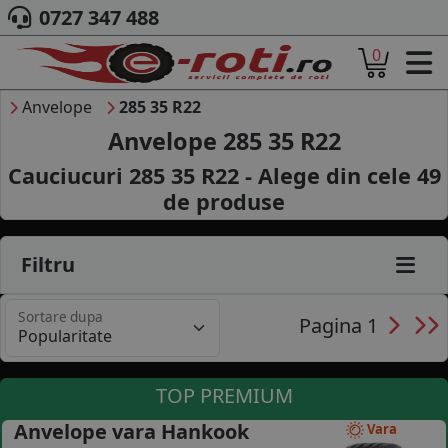
0727 347 488
0
ACASA
DESPRE NOI
Anvelope
285 35 R22
ANVELOPE
Anvelope 285 35 R22
AUTO
Cauciucuri 285 35 R22 - Alege din cele
49
CAMION
de produse
MOTO
AGROINDUSTRIALE
CAUTARE DUPA
Filtru
DIMENSIUNI
PRODUCATORI ANVELOPE
Sortare dupa
MARCA AUTO
Pagina 1
BLOG
B2B - COLABORARE COMPANII
TOP PREMIUM
CONT
Anvelope vara Hankook
Vara
CONTACT