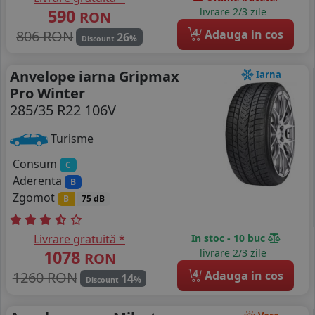
590
livrare 2/3 zile
RON
4
806 RON
Adauga in cos
26
%
Discount
Anvelope iarna Gripmax
Iarna
Pro Winter
285/35 R22 106V
Turisme
Consum
C
Aderenta
B
Zgomot
B
75 dB
Livrare gratuită *
In stoc - 10 buc
1078
livrare 2/3 zile
RON
4
1260 RON
Adauga in cos
14
%
Discount