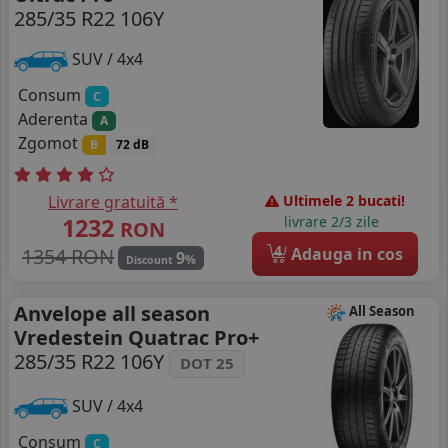
285/35 R22 106Y
SUV / 4x4
Consum
C
Aderenta
A
Zgomot
B
72 dB
Livrare gratuită *
Ultimele 2 bucati!
1232
livrare 2/3 zile
RON
4
1354 RON
Adauga in cos
9
%
Discount
Anvelope all season
All Season
Vredestein Quatrac Pro+
285/35 R22 106Y
DOT 25
SUV / 4x4
Consum
C