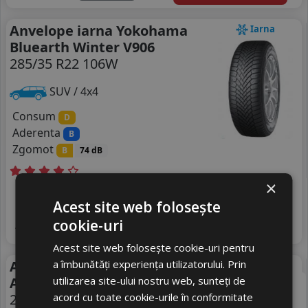
Anvelope iarna Yokohama
Iarna
Bluearth Winter V906
285/35 R22 106W
SUV / 4x4
Consum
D
Aderenta
B
Zgomot
B
74 dB
×
Livrare gratuită *
In stoc - 8 buc
1409
livrare 2/3 zile
Acest site web folosește
RON
cookie-uri
4
1478 RON
Adauga in cos
4
%
Discount
Acest site web folosește cookie-uri pentru
a îmbunătăți experiența utilizatorului. Prin
Anvelope vara Yokohama
Vara
utilizarea site-ului nostru web, sunteți de
Advan Sport V108
acord cu toate cookie-urile în conformitate
285/35 R22 106W
EV