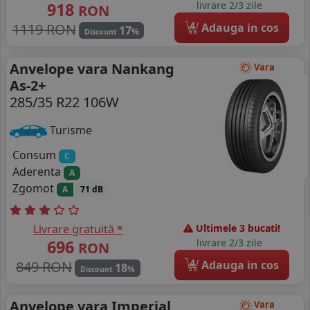
918
livrare 2/3 zile
RON
4
1119 RON
Adauga in cos
17
%
Discount
Anvelope vara Nankang
Vara
As-2+
285/35 R22 106W
Turisme
Consum
C
Aderenta
A
Zgomot
A
71 dB
Livrare gratuită *
Ultimele 3 bucati!
696
livrare 2/3 zile
RON
4
849 RON
Adauga in cos
18
%
Discount
Anvelope vara Imperial
Vara