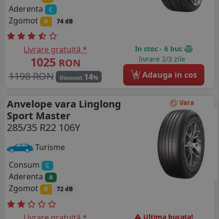
Aderenta
C
Zgomot
B
74 dB
Livrare gratuită *
In stoc - 6 buc
1025
livrare 2/3 zile
RON
4
1198 RON
Adauga in cos
14
%
Discount
Anvelope vara Linglong
Vara
Sport Master
285/35 R22 106Y
Turisme
Consum
C
Aderenta
A
Zgomot
B
72 dB
Livrare gratuită *
Ultima bucata!