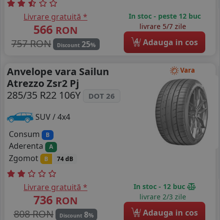
Livrare gratuită *
In stoc - peste 12 buc
566
livrare 5/7 zile
RON
4
757 RON
Adauga in cos
25
%
Discount
Anvelope vara Sailun
Vara
Atrezzo Zsr2 Pj
285/35 R22 106Y
DOT 26
SUV / 4x4
Consum
B
Aderenta
A
Zgomot
B
74 dB
Livrare gratuită *
In stoc - 12 buc
736
livrare 2/3 zile
RON
4
808 RON
Adauga in cos
8
%
Discount