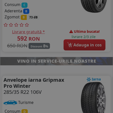
Consum
C
Aderenta
B
Zgomot
B
73 dB
Livrare gratuită *
Ultima bucata!
592
livrare 2/3 zile
RON
4
650 RON
Adauga in cos
8
%
Discount
Anvelope iarna Gripmax
Iarna
Pro Winter
285/35 R22 106V
Turisme
Consum
D