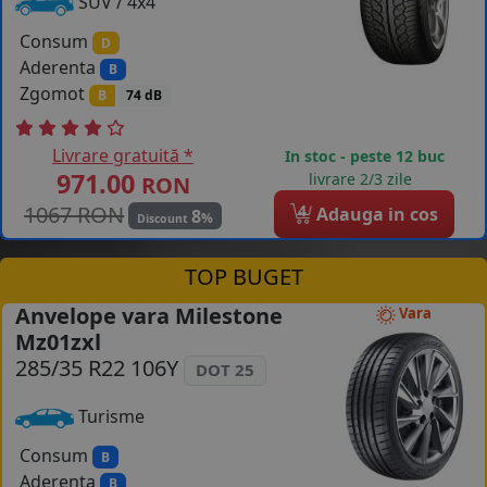
SUV / 4x4
Consum
D
Aderenta
B
Zgomot
B
74 dB
Livrare gratuită *
In stoc - peste 12 buc
971.00
livrare 2/3 zile
RON
1067 RON
4
Adauga in cos
8
%
Discount
TOP BUGET
Anvelope vara Milestone
Vara
Mz01zxl
285/35 R22 106Y
DOT 25
Turisme
Consum
B
Aderenta
B