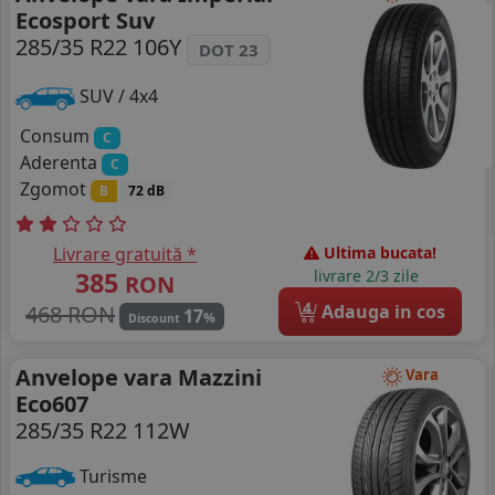
Ecosport Suv
285/35 R22 106Y
DOT 23
SUV / 4x4
Consum
C
Aderenta
C
Zgomot
B
72 dB
Livrare gratuită *
Ultima bucata!
385
livrare 2/3 zile
RON
4
468 RON
Adauga in cos
17
%
Discount
Anvelope vara Mazzini
Vara
Eco607
285/35 R22 112W
Turisme