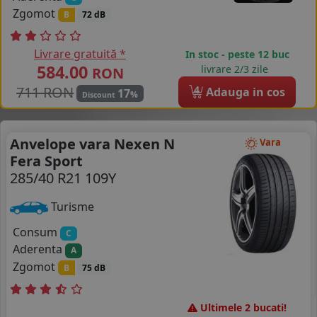
Zgomot
B
72 dB
Livrare gratuită *
In stoc - peste 12 buc
584.00
livrare 2/3 zile
RON
711 RON
4
Adauga in cos
17
%
Discount
Anvelope vara Nexen N
Vara
Fera Sport
285/40 R21 109Y
Turisme
Consum
C
Aderenta
A
Zgomot
B
75 dB
Ultimele 2 bucati!