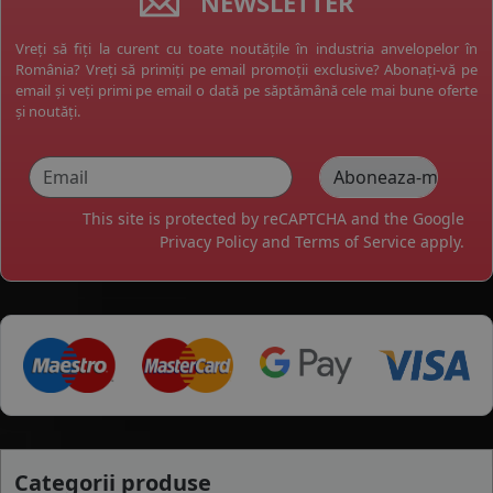
NEWSLETTER
Vreți să fiți la curent cu toate noutățile în industria anvelopelor în
România? Vreți să primiți pe email promoții exclusive? Abonați-vă pe
email și veți primi pe email o dată pe săptămână cele mai bune oferte
și noutăți.
This site is protected by reCAPTCHA and the Google
Privacy Policy
and
Terms of Service
apply.
Categorii produse