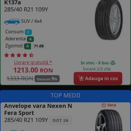
K137a
285/40 R21 109Y
COS (
0 PRODUSE
)
SUV / 4x4
Consum
C
Aderenta
A
Zgomot
A
71 dB
Livrare gratuită *
In stoc - 8 buc
1213.00
livrare 2/3 zile
RON
1333 RON
4
Adauga in cos
9
%
Discount
TOP MEDII
Anvelope vara Nexen N
Vara
Fera Sport
285/40 R21 109Y
DOT 26