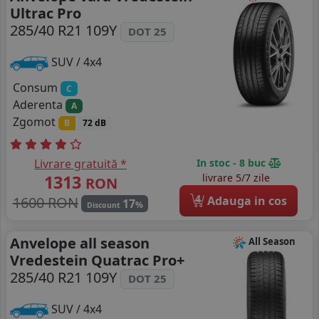
Ultrac Pro
285/40 R21 109Y
DOT 25
SUV / 4x4
Consum
C
Aderenta
A
Zgomot
B
72 dB
Livrare gratuită *
In stoc - 8 buc
1313
livrare 5/7 zile
RON
4
1600 RON
Adauga in cos
17
%
Discount
Anvelope all season
All Season
Vredestein Quatrac Pro+
285/40 R21 109Y
DOT 25
SUV / 4x4