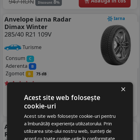
947 RON
Adauga in cos
8
%
Discount
Anvelope iarna Radar
Iarna
Dimax Winter
285/40 R21 109V
Turisme
Consum
C
Aderenta
B
Zgomot
B
75 dB
×
Livrare gratuită *
Ultimele 2 bucati!
Acest site web folosește
836
livrare 2/3 zile
RON
cookie-uri
4
877 RON
Adauga in cos
4
%
Discount
Acest site web folosește cookie-uri pentru
a îmbunătăți experiența utilizatorului. Prin
Anvelope vara Aplus Aerix
Vara
utilizarea site-ului nostru web, sunteți de
Rs01
acord cu toate cookie-urile în conformitate