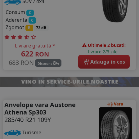
SUV / 4x4
Consum
C
Aderenta
C
Zgomot
B
72 dB
Livrare gratuită *
Ultimele 2 bucati!
622
livrare 2/3 zile
RON
4
683 RON
Adauga in cos
8
%
Discount
Anvelope vara Austone
Vara
Athena Sp303
285/40 R21 109Y
Turisme