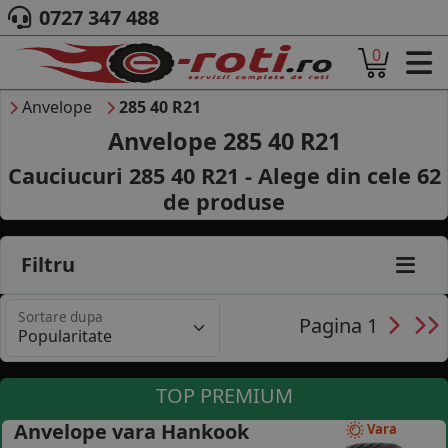
0727 347 488
0
ACASA
DESPRE NOI
Anvelope
285 40 R21
ANVELOPE
Anvelope 285 40 R21
AUTO
Cauciucuri 285 40 R21 - Alege din cele
62
CAMION
de produse
MOTO
AGROINDUSTRIALE
CAUTARE DUPA
Filtru
DIMENSIUNI
PRODUCATORI ANVELOPE
Sortare dupa
MARCA AUTO
Pagina 1
BLOG
B2B - COLABORARE COMPANII
TOP PREMIUM
CONT
Anvelope vara Hankook
Vara
CONTACT