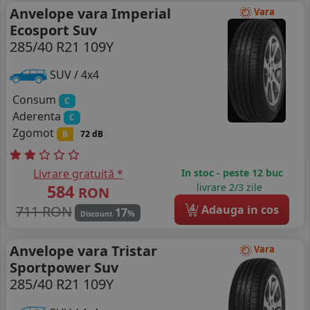
Anvelope vara Imperial
Vara
Ecosport Suv
285/40 R21 109Y
SUV / 4x4
Consum
C
Aderenta
C
Zgomot
B
72 dB
Livrare gratuită *
In stoc - peste 12 buc
584
livrare 2/3 zile
RON
4
711 RON
Adauga in cos
17
%
Discount
Anvelope vara Tristar
Vara
Sportpower Suv
285/40 R21 109Y