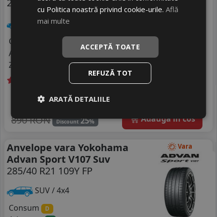
285/40 R21 109Y
DOT 25
cu Politica noastră privind cookie-urile.
Află
mai multe
Turisme
Consum
C
ACCEPTĂ TOATE
Aderenta
B
Zgomot
B
73 dB
REFUZĂ TOT
Livrare gratuită *
In stoc - peste 12 buc
ARATĂ DETALIILE
665
livrare 5/7 zile
RON
4
890 RON
Adauga in cos
25
%
Discount
Anvelope vara Yokohama
Vara
Advan Sport V107 Suv
285/40 R21 109Y FP
SUV / 4x4
Consum
D