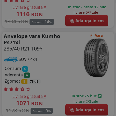
Livrare gratuită *
In stoc - peste 12 buc
1116
livrare 5/7 zile
RON
4
1304 RON
Adauga in cos
14
%
Discount
Anvelope vara Kumho
Vara
Ps71xl
285/40 R21 109Y
SUV / 4x4
Consum
C
Aderenta
A
Zgomot
B
73 dB
Livrare gratuită *
In stoc - 5 buc
1071
livrare 2/3 zile
RON
4
1178 RON
Adauga in cos
9
%
Discount