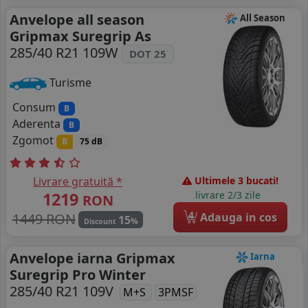
Anvelope all season
All Season
Gripmax Suregrip As
285/40 R21 109W
DOT 25
Turisme
Consum
B
Aderenta
B
Zgomot
B
75 dB
Livrare gratuită *
Ultimele 3 bucati!
1219
livrare 2/3 zile
RON
4
1449 RON
Adauga in cos
15
%
Discount
Anvelope iarna Gripmax
Iarna
Suregrip Pro Winter
285/40 R21 109V
M+S
3PMSF