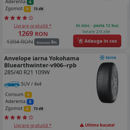
Aderenta
A
Zgomot
B
73 dB
Livrare gratuită *
In stoc - peste 12 buc
1269
livrare 2/3 zile
RON
4
1394 RON
Adauga in cos
8
%
Discount
Anvelope iarna Yokohama
Iarna
Bluearthwinter-v906--rpb
285/40 R21 109W
SUV / 4x4
Consum
D
Aderenta
B
Zgomot
B
73 dB
Livrare gratuită *
Ultima bucata!