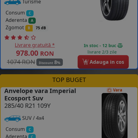
Turisme
Consum
C
Aderenta
A
Zgomot
B
75 dB
Livrare gratuită *
In stoc - 12 buc
978.00
livrare 2/3 zile
RON
1074 RON
4
Adauga in cos
8
%
Discount
TOP BUGET
Anvelope vara Imperial
Vara
Ecosport Suv
285/40 R21 109Y
SUV / 4x4
Consum
C
Aderenta
C