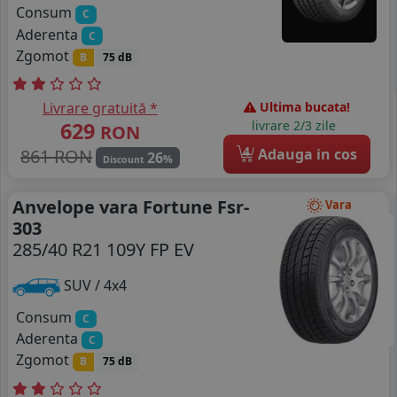
Consum
C
Aderenta
C
Zgomot
B
75 dB
Livrare gratuită *
Ultima bucata!
629
livrare 2/3 zile
RON
4
861 RON
Adauga in cos
26
%
Discount
Anvelope vara Fortune Fsr-
Vara
303
285/40 R21 109Y FP EV
SUV / 4x4
Consum
C
Aderenta
C
Zgomot
B
75 dB