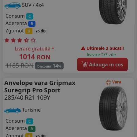
SUV / 4x4
Consum
C
Aderenta
B
Zgomot
B
75 dB
Livrare gratuită *
Ultimele 2 bucati!
1014
livrare 2/3 zile
RON
4
1185 RON
Adauga in cos
14
%
Discount
Anvelope vara Gripmax
Vara
Suregrip Pro Sport
285/40 R21 109Y
Turisme
Consum
C
Aderenta
A
Zgomot
B
75 dB