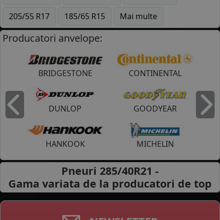
205/55 R17
185/65 R15
Mai multe
Producatori anvelope:
BRIDGESTONE
CONTINENTAL
DUNLOP
GOODYEAR
Inapoi
I
HANKOOK
MICHELIN
Pneuri 285/40R21 -
Gama variata de la
producatori de top