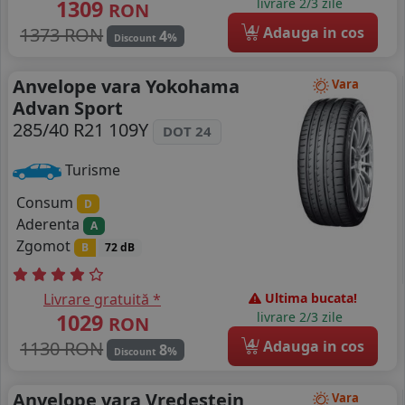
1309
livrare 2/3 zile
RON
4
1373 RON
Adauga in cos
4
%
Discount
Anvelope vara Yokohama
Vara
Advan Sport
285/40 R21 109Y
DOT 24
Turisme
Consum
D
Aderenta
A
Zgomot
B
72 dB
Livrare gratuită *
Ultima bucata!
1029
livrare 2/3 zile
RON
4
1130 RON
Adauga in cos
8
%
Discount
Anvelope vara Vredestein
Vara