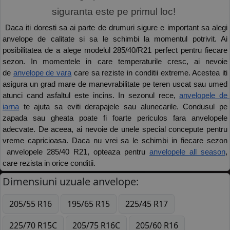
siguranta este pe primul loc! 
 Daca iti doresti sa ai parte de drumuri sigure e important sa alegi 
anvelope de calitate si sa le schimbi la momentul potrivit. Ai 
posibilitatea de a alege modelul 285/40/R21 perfect pentru fiecare 
sezon. In momentele in care temperaturile cresc, ai nevoie 
de 
anvelope de vara
 care sa reziste in conditii extreme. Acestea iti 
asigura un grad mare de manevrabilitate pe teren uscat sau umed 
atunci cand asfaltul este incins. In sezonul rece, 
anvelopele de 
iarna
 te ajuta sa eviti derapajele sau alunecarile. Condusul pe 
zapada sau gheata poate fi foarte periculos fara anvelopele 
adecvate. De aceea, ai nevoie de unele special concepute pentru 
vreme capricioasa. Daca nu vrei sa le schimbi in fiecare sezon 
 anvelopele 285/40 R21, opteaza pentru 
anvelopele all season
, 
care rezista in orice conditii. 
Dimensiuni uzuale anvelope:
205/55 R16
195/65 R15
225/45 R17
225/70 R15C
205/75 R16C
205/60 R16