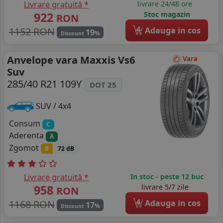
Livrare gratuită *
livrare 24/48 ore
922
Stoc magazin
RON
4
1152 RON
Adauga in cos
19
%
Discount
Anvelope vara Maxxis Vs6
Vara
Suv
285/40 R21 109Y
DOT 25
SUV / 4x4
Consum
C
Aderenta
A
Zgomot
B
72 dB
Livrare gratuită *
In stoc - peste 12 buc
958
livrare 5/7 zile
RON
4
1168 RON
Adauga in cos
17
%
Discount