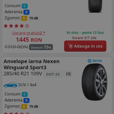
Consum
C
Aderenta
B
Zgomot
B
75 dB
Livrare gratuită *
In stoc - peste 12 buc
1445
livrare 5/7 zile
RON
4
1719 RON
Adauga in cos
15
%
Discount
Anvelope iarna Nexen
Iarna
Winguard Sport3
285/40 R21 109V
FR
DOT 25
SUV / 4x4
Consum
C
Aderenta
B
Zgomot
B
75 dB