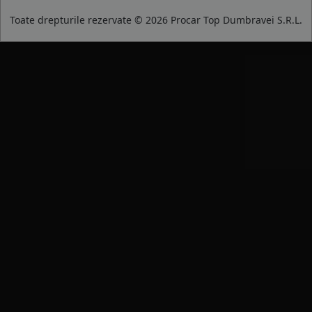
Toate drepturile rezervate © 2026 Procar Top Dumbravei S.R.L.