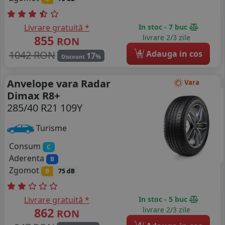
Livrare gratuită *
In stoc - 7 buc
855
livrare 2/3 zile
RON
4
1042 RON
Adauga in cos
17
%
Discount
Anvelope vara Radar
Vara
Dimax R8+
285/40 R21 109Y
Turisme
Consum
C
Aderenta
B
Zgomot
B
75 dB
Livrare gratuită *
In stoc - 5 buc
862
livrare 2/3 zile
RON
4