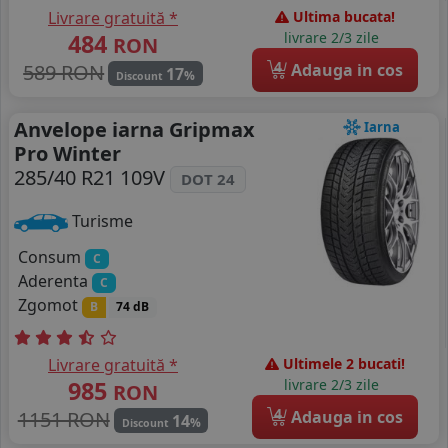
Livrare gratuită *
Ultima bucata!
484
livrare 2/3 zile
RON
4
589 RON
Adauga in cos
17
%
Discount
Anvelope iarna Gripmax
Iarna
Pro Winter
285/40 R21 109V
DOT 24
Turisme
Consum
C
Aderenta
C
Zgomot
B
74 dB
Livrare gratuită *
Ultimele 2 bucati!
985
livrare 2/3 zile
RON
4
1151 RON
Adauga in cos
14
%
Discount