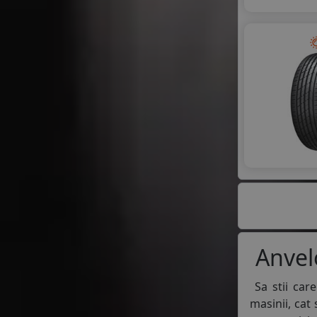
Anvelo
Sa stii car
masinii, cat