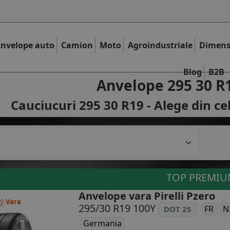
nvelope auto
Camion
Moto
Agroindustriale
Dimens
Blog
B2B
Anvelope 295 30 R
Cauciucuri 295 30 R19 - Alege din ce
TOP PREMI
Anvelope vara Pirelli Pzero
Vara
295/30 R19 100Y
FR
N
DOT 25
Germania