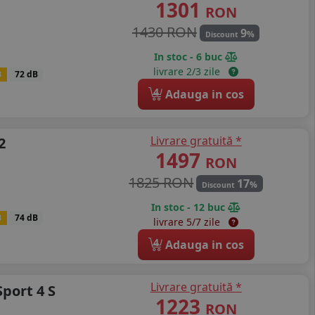
1301
RON
1430 RON
9
%
Discount
In stoc - 6 buc
livrare 2/3 zile
B
72 dB
4
Adauga in cos
Livrare gratuită *
2
1497
RON
1825 RON
17
%
Discount
In stoc - 12 buc
B
74 dB
livrare 5/7 zile
4
Adauga in cos
Livrare gratuită *
Sport 4 S
1223
RON