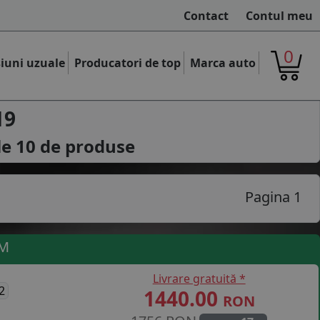
Contact
Contul meu
0
iuni uzuale
Producatori de top
Marca auto
19
le
10
de produse
Pagina 1
UM
Livrare gratuită *
2
1440.00
RON