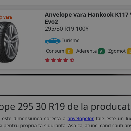
Anvelope vara Hankook K117 
Vara
Evo2
295/30 R19 100Y
Turisme
Consum
Aderenta
Zgomot
D
A
pe 295 30 R19 de la producat
e este dimensiunea corecta a
anvelopelor
tale este un lu
 si pentru propria ta siguranta. Asa ca, atunci cand cauti a