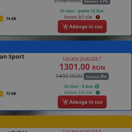
1756 RON
17
%
Discount
In stoc - peste 12 buc
livrare 5/7 zile
B
74 dB
4
Adauga in cos
an Sport
Livrare gratuită *
1301.00
RON
1430 RON
9
%
Discount
In stoc - 6 buc
livrare 2/3 zile
B
72 dB
4
Adauga in cos
Livrare gratuită *