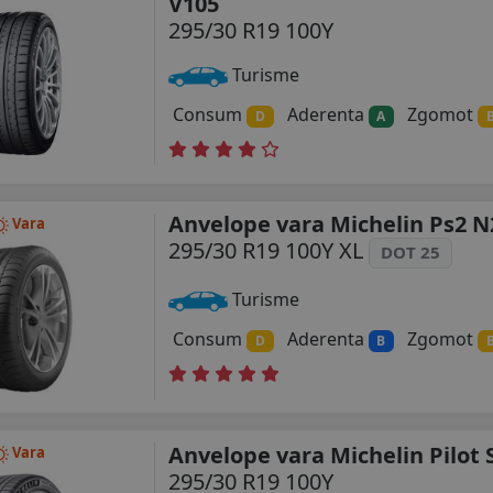
V105
295/30 R19 100Y
Turisme
Consum
Aderenta
Zgomot
D
A
Anvelope vara Michelin Ps2 N
Vara
295/30 R19 100Y XL
DOT 25
Turisme
Consum
Aderenta
Zgomot
D
B
Anvelope vara Michelin Pilot 
Vara
295/30 R19 100Y