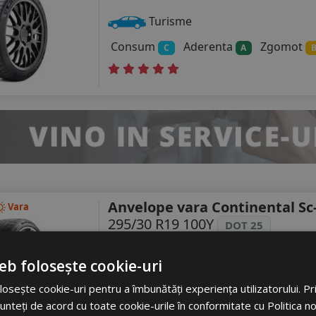
Turisme
Consum
Aderenta
Zgomot
C
A
Anvelope vara Continental Sc
Vara
295/30 R19 100Y
DOT 25
Turisme
eb folosește cookie-uri
Consum
Aderenta
Zgomot
C
A
osește cookie-uri pentru a îmbunătăți experiența utilizatorului. Prin
unteți de acord cu toate cookie-urile în conformitate cu Politica n