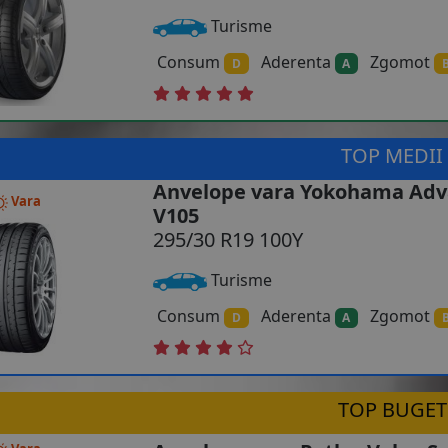
Turisme
Consum
Aderenta
Zgomot
D
A
TOP MEDII
Anvelope vara Yokohama Adv
Vara
V105
295/30 R19 100Y
Turisme
Consum
Aderenta
Zgomot
D
A
TOP BUGET