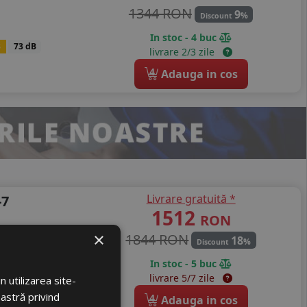
1344 RON
9
%
Discount
In stoc - 4 buc
B
73 dB
livrare 2/3 zile
4
Adauga in cos
Livrare gratuită *
-7
1512
RON
×
1844 RON
18
%
Discount
In stoc - 5 buc
B
73 dB
livrare 5/7 zile
 utilizarea site-
oastră privind
4
Adauga in cos