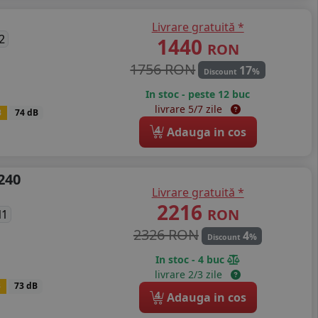
Livrare gratuită *
2
1440
RON
1756 RON
17
%
Discount
In stoc - peste 12 buc
livrare 5/7 zile
B
74 dB
4
Adauga in cos
240
Livrare gratuită *
2216
RON
N1
2326 RON
4
%
Discount
In stoc - 4 buc
livrare 2/3 zile
B
73 dB
4
Adauga in cos