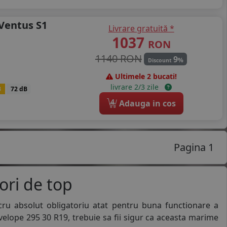
Ventus S1
Livrare gratuită *
1037
RON
1140 RON
9
%
Discount
Ultimele 2 bucati!
livrare 2/3 zile
B
72 dB
4
Adauga in cos
Pagina 1
ori de top
cru absolut obligatoriu atat pentru buna functionare a
nvelope 295 30 R19, trebuie sa fii sigur ca aceasta marime