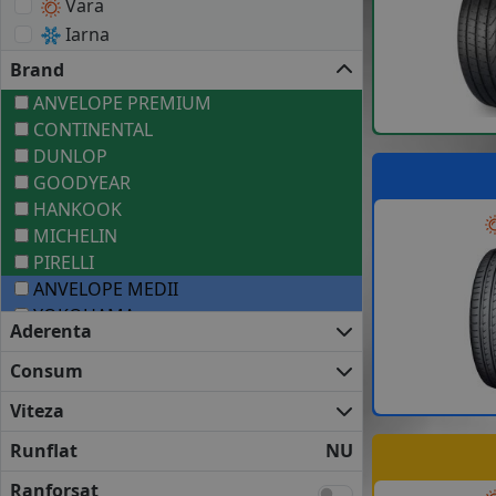
Vara
Iarna
Brand
ANVELOPE PREMIUM
CONTINENTAL
DUNLOP
GOODYEAR
HANKOOK
MICHELIN
PIRELLI
ANVELOPE MEDII
YOKOHAMA
Aderenta
ANVELOPE BUGET
PETLAS
Consum
Viteza
Runflat
NU
Ranforsat