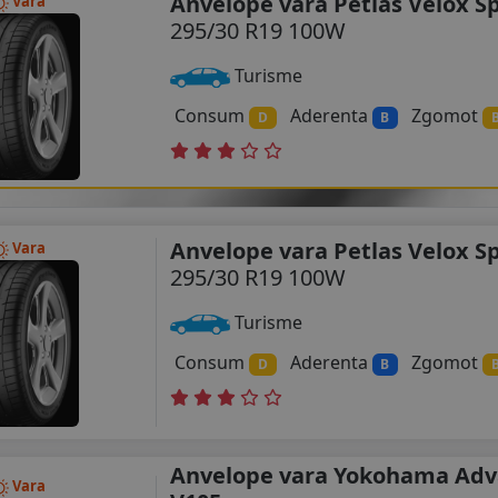
Anvelope vara Petlas Velox S
Vara
295/30 R19 100W
Turisme
Consum
Aderenta
Zgomot
D
B
Anvelope vara Petlas Velox S
Vara
295/30 R19 100W
Turisme
Consum
Aderenta
Zgomot
D
B
Anvelope vara Yokohama Adv
Vara