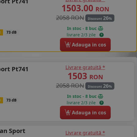
port Pt741
1503.00
RON
2058 RON
26
%
Discount
In stoc - 8 buc
B
73 dB
livrare 2/3 zile
4
Adauga in cos
Livrare gratuită *
port Pt741
1503
RON
2058 RON
26
%
Discount
In stoc - 8 buc
B
73 dB
livrare 2/3 zile
4
Adauga in cos
an Sport
Livrare gratuită *