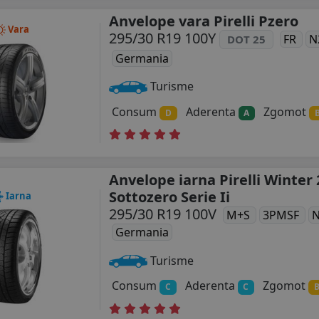
Anvelope vara Pirelli Pzero
Vara
295/30 R19 100Y
FR
N
DOT 25
Germania
Turisme
Consum
Aderenta
Zgomot
D
A
Anvelope iarna Pirelli Winter 
Sottozero Serie Ii
Iarna
295/30 R19 100V
M+S
3PMSF
Germania
Turisme
Consum
Aderenta
Zgomot
C
C