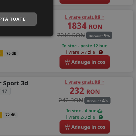
e F1
Livrare gratuită *
PTĂ TOATE
1834
RON
2016 RON
9
%
Discount
In stoc - peste 12 buc
livrare 5/7 zile
B
75 dB
4
Adauga in cos
Livrare gratuită *
 Sport 3d
232
RON
 17
242 RON
4
%
Discount
In stoc - 4 buc
72 dB
livrare 2/3 zile
4
Adauga in cos