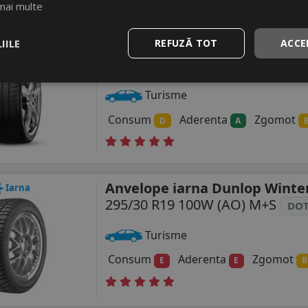
mai multe
Anvelope vara Goodyear Eagl
Vara
IILE
REFUZĂ TOT
ACCE
Supersport
295/30 R19 100Y
FR
Luxemburg
Turisme
Consum
Aderenta
Zgomot
D
A
Anvelope iarna Dunlop Winter
Iarna
295/30 R19 100W (AO) M+S
DOT
Turisme
Consum
Aderenta
Zgomot
E
E
B