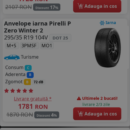
4
2107 RON
Adauga in cos
17
%
Discount
Anvelope iarna Pirelli P
Iarna
Zero Winter 2
295/35 R19 104V
DOT 25
M+S
3PMSF
MO1
Turisme
Consum
C
Aderenta
B
Zgomot
B
72 dB
Livrare gratuită *
Ultimele 2 bucati!
1781
livrare 2/3 zile
RON
4
1870 RON
Adauga in cos
4
%
Discount