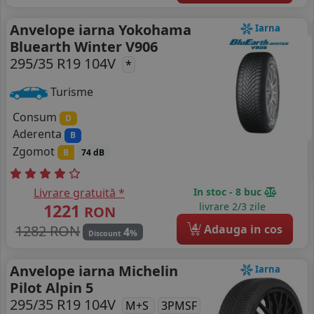
Anvelope iarna Yokohama
Iarna
Bluearth Winter V906
295/35 R19 104V
*
Turisme
Consum
D
Aderenta
B
Zgomot
B
74 dB
Livrare gratuită *
In stoc - 8 buc
1221
livrare 2/3 zile
RON
4
1282 RON
Adauga in cos
4
%
Discount
Anvelope iarna Michelin
Iarna
Pilot Alpin 5
295/35 R19 104V
M+S
3PMSF