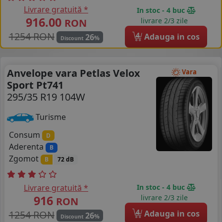
Livrare gratuită *
In stoc - 4 buc
916.00
livrare 2/3 zile
RON
1254 RON
4
Adauga in cos
26
%
Discount
Anvelope vara Petlas Velox
Vara
Sport Pt741
295/35 R19 104W
Turisme
Consum
D
Aderenta
B
Zgomot
B
72 dB
Livrare gratuită *
In stoc - 4 buc
916
livrare 2/3 zile
RON
4
1254 RON
Adauga in cos
26
%
Discount