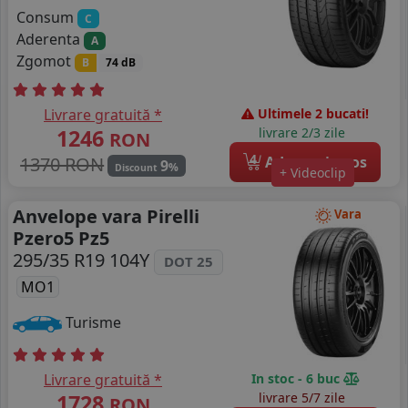
Consum
C
Aderenta
A
Zgomot
B
74 dB
Livrare gratuită *
Ultimele 2 bucati!
1246
livrare 2/3 zile
RON
4
1370 RON
Adauga in cos
9
%
Discount
+ Videoclip
Anvelope vara Pirelli
Vara
Pzero5 Pz5
295/35 R19 104Y
DOT 25
MO1
Turisme
Livrare gratuită *
In stoc - 6 buc
1728
livrare 5/7 zile
RON