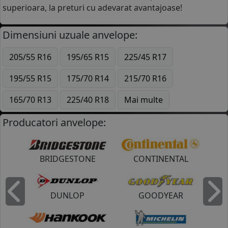
superioara, la preturi cu adevarat avantajoase!
Dimensiuni uzuale anvelope:
205/55 R16
195/65 R15
225/45 R17
195/55 R15
175/70 R14
215/70 R16
165/70 R13
225/40 R18
Mai multe
Producatori anvelope:
BRIDGESTONE
CONTINENTAL
DUNLOP
GOODYEAR
Inapoi
I