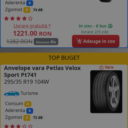
Aderenta
B
Zgomot
B
74 dB
Livrare gratuită *
In stoc - 8 buc
1221.00
livrare 2/3 zile
RON
1282 RON
4
Adauga in cos
4
%
Discount
TOP BUGET
Anvelope vara Petlas Velox
Vara
Sport Pt741
295/35 R19 104W
Turisme
Consum
D
Aderenta
B
Zgomot
B
72 dB