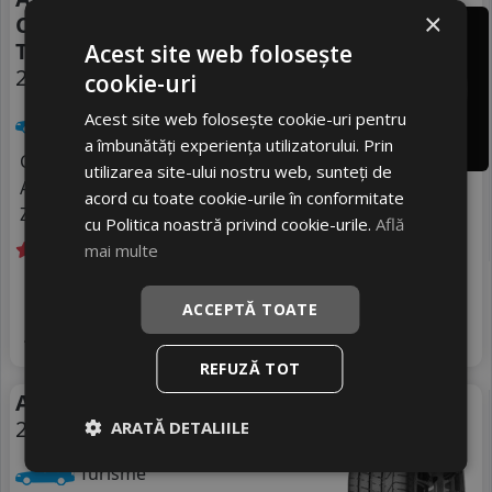
×
Continental Wintercontact
Ts 860 S
Acest site web folosește
295/35 R19 104V
cookie-uri
Acest site web folosește cookie-uri pentru
Turisme
a îmbunătăți experiența utilizatorului. Prin
Consum
B
utilizarea site-ului nostru web, sunteți de
Aderenta
C
acord cu toate cookie-urile în conformitate
Zgomot
B
75 dB
cu Politica noastră privind cookie-urile.
Află
mai multe
Livrare gratuită *
In stoc - 4 buc
1777
livrare 2/3 zile
RON
ACCEPTĂ TOATE
4
1865 RON
Adauga in cos
4
%
Discount
REFUZĂ TOT
Anvelope vara Pirelli Pzero
Vara
295/35 R19 104Y
ARATĂ DETALIILE
Turisme