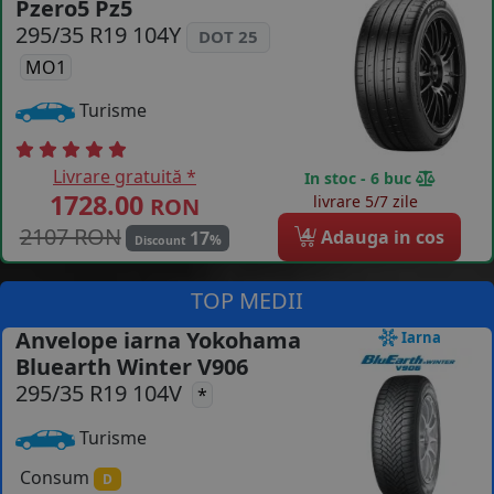
Pzero5 Pz5
COS (
0 PRODUSE
)
295/35 R19 104Y
DOT 25
MO1
Turisme
Livrare gratuită *
In stoc - 6 buc
1728.00
livrare 5/7 zile
RON
2107 RON
4
Adauga in cos
17
%
Discount
TOP MEDII
Anvelope iarna Yokohama
Iarna
Bluearth Winter V906
295/35 R19 104V
*
Turisme
Consum
D