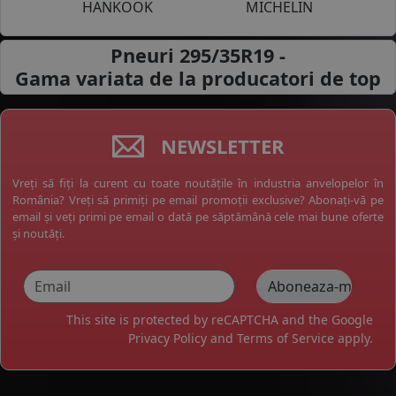
HANKOOK
MICHELIN
Pneuri 295/35R19 -
Gama variata de la
producatori de top
NEWSLETTER
Vreți să fiți la curent cu toate noutățile în industria anvelopelor în
România? Vreți să primiți pe email promoții exclusive? Abonați-vă pe
email și veți primi pe email o dată pe săptămână cele mai bune oferte
și noutăți.
This site is protected by reCAPTCHA and the Google
Privacy Policy
and
Terms of Service
apply.