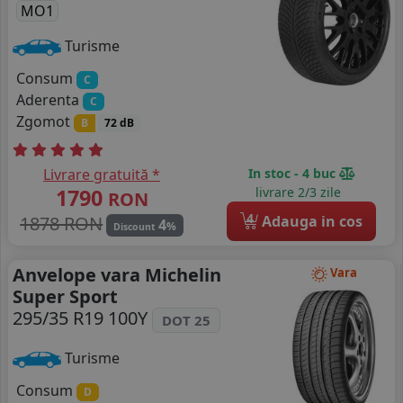
MO1
Turisme
Consum
C
Aderenta
C
Zgomot
B
72 dB
Livrare gratuită *
In stoc - 4 buc
1790
livrare 2/3 zile
RON
4
1878 RON
Adauga in cos
4
%
Discount
Anvelope vara Michelin
Vara
Super Sport
295/35 R19 100Y
DOT 25
Turisme
Consum
D