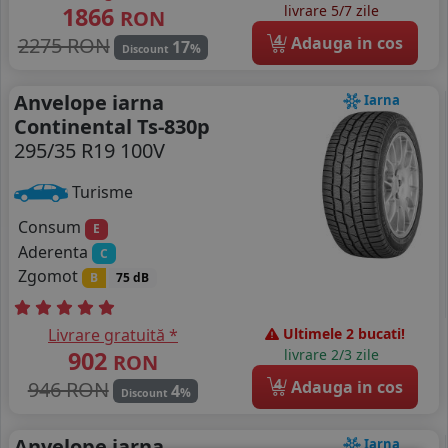
1866
livrare 5/7 zile
RON
4
2275 RON
Adauga in cos
17
%
Discount
Anvelope iarna
Iarna
Continental Ts-830p
295/35 R19 100V
Turisme
Consum
E
Aderenta
C
Zgomot
B
75 dB
Livrare gratuită *
Ultimele 2 bucati!
902
livrare 2/3 zile
RON
4
946 RON
Adauga in cos
4
%
Discount
Anvelope iarna
Iarna