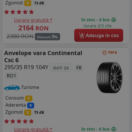
Zgomot
B
73 dB
Livrare gratuită *
In stoc - 4 buc
2164
livrare 2/3 zile
RON
4
2380 RON
Adauga in cos
9
%
Discount
Anvelope vara Continental
Vara
Csc 6
295/35 R19 104Y
FR
DOT 25
RO1
Turisme
Consum
D
Aderenta
B
Zgomot
B
75 dB
Livrare gratuită *
In stoc - 6 buc