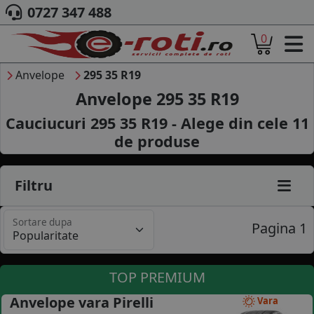
0727 347 488
0
ACASA
DESPRE NOI
Anvelope
295 35 R19
ANVELOPE
Anvelope 295 35 R19
AUTO
Cauciucuri 295 35 R19 - Alege din cele
11
CAMION
de produse
MOTO
AGROINDUSTRIALE
CAUTARE DUPA
Filtru
DIMENSIUNI
PRODUCATORI ANVELOPE
Sortare dupa
MARCA AUTO
Pagina 1
BLOG
B2B - COLABORARE COMPANII
TOP PREMIUM
CONT
Anvelope vara Pirelli
Vara
CONTACT