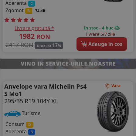
Aderenta
C
Zgomot
B
74 dB
Livrare gratuită *
In stoc - 4 buc
1982
livrare 5/7 zile
RON
4
2417 RON
Adauga in cos
17
%
Discount
Anvelope vara Michelin Ps4
Vara
S Mo1
295/35 R19 104Y XL
Turisme
Consum
D
Aderenta
B