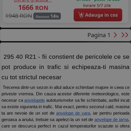
1666
livrare 5/7 zile
RON
4
1948 RON
Adauga in cos
14
%
Discount
Pagina 1
 295 40 R21 - fii constient de pericolele ce se 
pot produce in trafic si echipeaza-ti masina 
cu tot strictul necesar 
 Trecerea dintr-un sezon in altul aduce schimbari majore in ceea ce 
priveste vremea. Din cauza acestor diferente meteorologice, este 
necesar ca 
anvelopele
 autoturismelor sa fie schimbate, astfel incat 
sa existe siguranta in trafic. Mai exact, pentru sezonul cald, masina 
ta are nevoie de un set de 
anvelope de vara
, iar pentru perioada 
geroasa a anului, trebuie sa apelezi la un set de 
anvelope de iarna
, 
care se descurca perfect in cazul temperaturilor scazute si ofera 