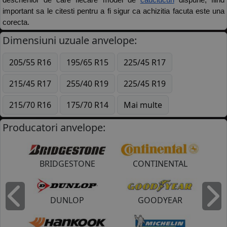
important sa le citesti pentru a fi sigur ca achizitia facuta este una 
corecta. 
Dimensiuni uzuale anvelope:
205/55 R16
195/65 R15
225/45 R17
215/45 R17
255/40 R19
225/45 R19
215/70 R16
175/70 R14
Mai multe
Producatori anvelope:
BRIDGESTONE
CONTINENTAL
DUNLOP
GOODYEAR
Inapoi
I