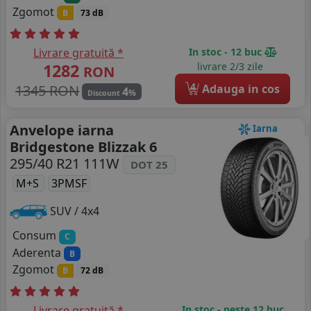
Zgomot
B
73 dB
Livrare gratuită *
In stoc - 12 buc
1282
livrare 2/3 zile
RON
4
1345 RON
Adauga in cos
4
%
Discount
Anvelope iarna
Iarna
Bridgestone Blizzak 6
295/40 R21 111W
DOT 25
M+S
3PMSF
SUV / 4x4
Consum
C
Aderenta
B
Zgomot
B
72 dB
Livrare gratuită *
In stoc - peste 12 buc