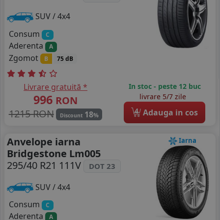
SUV / 4x4
Consum
C
Aderenta
A
Zgomot
B
75 dB
Livrare gratuită *
In stoc - peste 12 buc
996
livrare 5/7 zile
RON
4
1215 RON
Adauga in cos
18
%
Discount
Anvelope iarna
Iarna
Bridgestone Lm005
295/40 R21 111V
DOT 23
SUV / 4x4
Consum
C
Aderenta
A