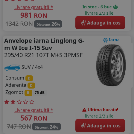
Livrare gratuită *
In stoc - 6 buc
981
livrare 2/3 zile
RON
4
1342 RON
Adauga in cos
26
%
Discount
Anvelope iarna Linglong G-
Iarna
m W Ice I-15 Suv
295/40 R21 107T M+S 3PMSF
SUV / 4x4
Consum
D
Aderenta
D
Zgomot
B
75 dB
Livrare gratuită *
Ultima bucata!
567
livrare 2/3 zile
RON
4
747 RON
Adauga in cos
24
%
Discount