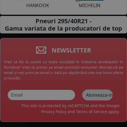
HANKOOK
MICHELIN
Pneuri 295/40R21 -
Gama variata de la
producatori de top
NEWSLETTER
Vreți să fiți la curent cu toate noutățile în industria anvelopelor în
România? Vreți să primiți pe email promoții exclusive? Abonați-vă pe
email și veți primi pe email o dată pe săptămână cele mai bune oferte
și noutăți.
This site is protected by reCAPTCHA and the Google
Privacy Policy
and
Terms of Service
apply.