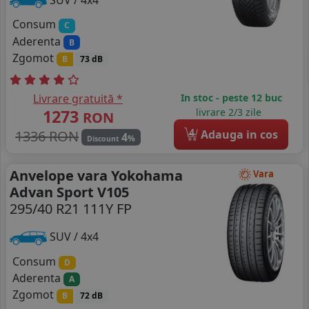
Consum
C
Aderenta
B
Zgomot
B
73 dB
Livrare gratuită *
In stoc - peste 12 buc
1273
livrare 2/3 zile
RON
4
1336 RON
Adauga in cos
4
%
Discount
Anvelope vara Yokohama
Vara
Advan Sport V105
295/40 R21 111Y FP
SUV / 4x4
Consum
D
Aderenta
A
Zgomot
B
72 dB