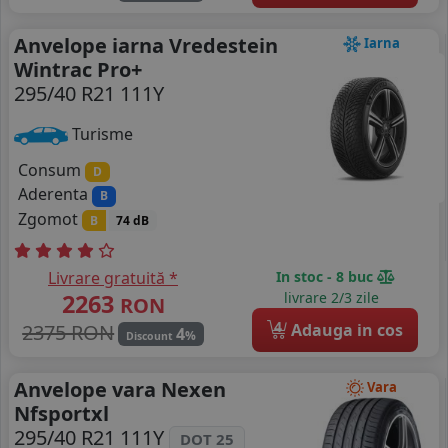
Anvelope iarna Vredestein
Iarna
Wintrac Pro+
295/40 R21 111Y
Turisme
Consum
D
Aderenta
B
Zgomot
B
74 dB
Livrare gratuită *
In stoc - 8 buc
2263
livrare 2/3 zile
RON
4
2375 RON
Adauga in cos
4
%
Discount
Anvelope vara Nexen
Vara
Nfsportxl
295/40 R21 111Y
DOT 25