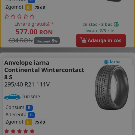
Zgomot
B
75 dB
Livrare gratuită *
In stoc - 8 buc
577.00
livrare 2/3 zile
RON
634 RON
4
Adauga in cos
8
%
Discount
Anvelope iarna
Iarna
Continental Wintercontact
8 S
295/40 R21 111V
Turisme
Consum
B
Aderenta
B
Zgomot
B
75 dB