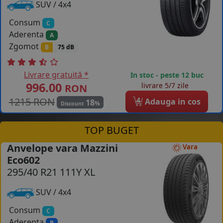
SUV / 4x4
Consum
C
Aderenta
A
Zgomot
B
75 dB
Livrare gratuită *
In stoc - peste 12 buc
996.00
livrare 5/7 zile
RON
1215 RON
4
Adauga in cos
18
%
Discount
TOP BUGET
Anvelope vara Mazzini
Vara
Eco602
295/40 R21 111Y XL
SUV / 4x4
Consum
C
Aderenta
B