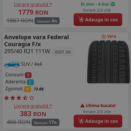
Livrare gratuită *
In stoc - 6 buc
1779
livrare 2/3 zile
RON
4
1867 RON
Adauga in cos
4
%
Discount
Anvelope vara Federal
Vara
Couragia F/x
295/40 R21 111W
DOT 20
SUV / 4x4
Consum
E
Aderenta
C
Zgomot
B
72 dB
Livrare gratuită *
Ultima bucata!
383
livrare 2/3 zile
RON
4
466 RON
Adauga in cos
17
%
Discount