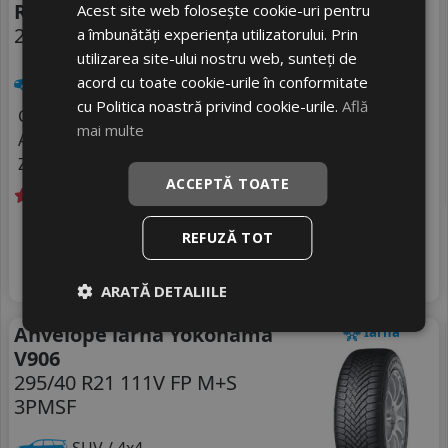
Rs01
Acest site web folosește cookie-uri pentru
295/40 R21 111Y
a îmbunătăți experiența utilizatorului. Prin
DOT 25
utilizarea site-ului nostru web, sunteți de
Turisme
acord cu toate cookie-urile în conformitate
cu Politica noastră privind cookie-urile.
Află
Consum
C
mai multe
Aderenta
B
Zgomot
B
73 dB
ACCEPTĂ TOATE
Livrare gratuită *
In stoc - peste 12 buc
REFUZĂ TOT
584
livrare 5/7 zile
RON
4
782 RON
Adauga in cos
25
%
Discount
ARATĂ DETALIILE
Anvelope iarna Yokohama
Iarna
V906
295/40 R21 111V FP M+S
3PMSF
SUV / 4x4