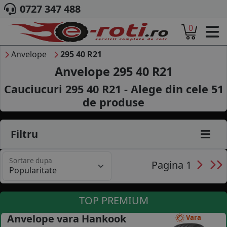
0727 347 488
0
ACASA
DESPRE NOI
Anvelope
295 40 R21
ANVELOPE
Anvelope 295 40 R21
AUTO
Cauciucuri 295 40 R21 - Alege din cele
51
CAMION
de produse
MOTO
AGROINDUSTRIALE
CAUTARE DUPA
Filtru
DIMENSIUNI
PRODUCATORI ANVELOPE
Sortare dupa
MARCA AUTO
Pagina 1
BLOG
B2B - COLABORARE COMPANII
TOP PREMIUM
CONT
Anvelope vara Hankook
Vara
CONTACT