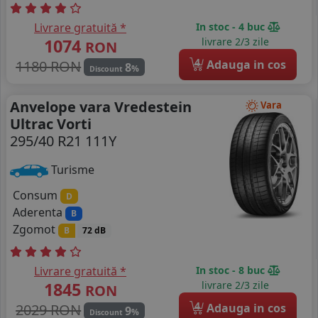
Livrare gratuită *
In stoc - 4 buc
1074
livrare 2/3 zile
RON
4
1180 RON
Adauga in cos
8
%
Discount
Anvelope vara Vredestein
Vara
Ultrac Vorti
295/40 R21 111Y
Turisme
Consum
D
Aderenta
B
Zgomot
B
72 dB
Livrare gratuită *
In stoc - 8 buc
1845
livrare 2/3 zile
RON
4
2029 RON
Adauga in cos
9
%
Discount