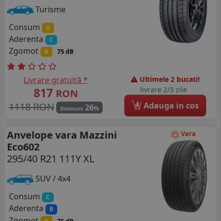
Turisme
Consum
D
Aderenta
C
Zgomot
B
75 dB
Livrare gratuită *
Ultimele 2 bucati!
817
livrare 2/3 zile
RON
4
1118 RON
Adauga in cos
26
%
Discount
Anvelope vara Mazzini
Vara
Eco602
295/40 R21 111Y XL
SUV / 4x4
Consum
C
Aderenta
B
Zgomot