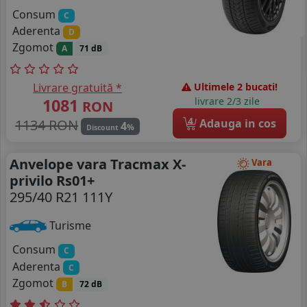
Consum
C
Aderenta
D
Zgomot
A
71 dB
Livrare gratuită *
Ultimele 2 bucati!
1081
livrare 2/3 zile
RON
4
1134 RON
Adauga in cos
4
%
Discount
Anvelope vara Tracmax X-
Vara
privilo Rs01+
295/40 R21 111Y
Turisme
Consum
C
Aderenta
C
Zgomot
B
72 dB