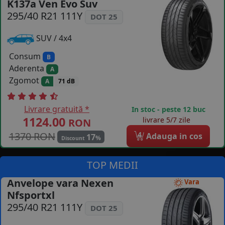
K137a Ven Evo Suv
COS (
0 PRODUSE
)
295/40 R21 111Y
DOT 25
SUV / 4x4
Consum
B
Aderenta
A
Zgomot
A
71 dB
Livrare gratuită *
In stoc - peste 12 buc
1124.00
livrare 5/7 zile
RON
1370 RON
4
Adauga in cos
17
%
Discount
TOP MEDII
Anvelope vara Nexen
Vara
Nfsportxl
295/40 R21 111Y
DOT 25