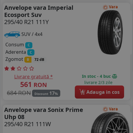
Anvelope vara Imperial
Vara
Ecosport Suv
295/40 R21 111Y
SUV / 4x4
Consum
C
Aderenta
C
Zgomot
B
72 dB
Livrare gratuită *
In stoc - 4 buc
561
livrare 2/3 zile
RON
4
684 RON
Adauga in cos
17
%
Discount
Anvelope vara Sonix Prime
Vara
Uhp 08
295/40 R21 111W