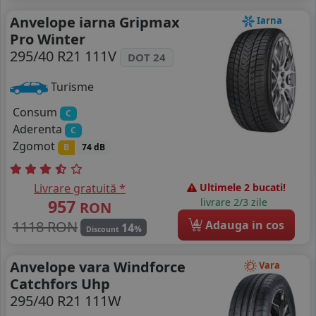
Anvelope iarna Gripmax
Iarna
Pro Winter
295/40 R21 111V
DOT 24
Turisme
Consum
C
Aderenta
C
Zgomot
B
74 dB
Livrare gratuită *
Ultimele 2 bucati!
957
livrare 2/3 zile
RON
4
1118 RON
Adauga in cos
14
%
Discount
Anvelope vara Windforce
Vara
Catchfors Uhp
295/40 R21 111W