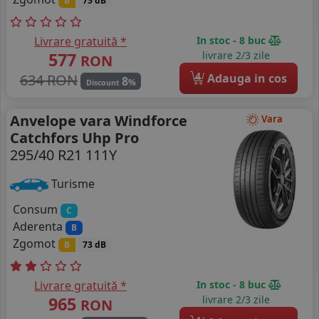
B
75 dB
Livrare gratuită *
In stoc - 8 buc
577
livrare 2/3 zile
RON
4
634 RON
Adauga in cos
8
%
Discount
Anvelope vara Windforce
Vara
Catchfors Uhp Pro
295/40 R21 111Y
Turisme
Consum
C
Aderenta
B
Zgomot
B
73 dB
Livrare gratuită *
In stoc - 8 buc
965
livrare 2/3 zile
RON