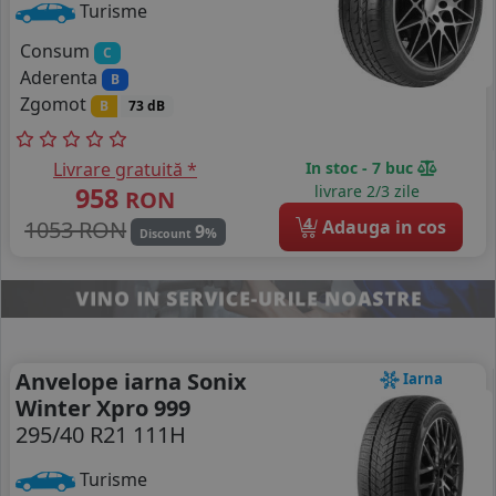
Turisme
Consum
C
Aderenta
B
Zgomot
B
73 dB
Livrare gratuită *
In stoc - 7 buc
958
livrare 2/3 zile
RON
4
1053 RON
Adauga in cos
9
%
Discount
Anvelope iarna Sonix
Iarna
Winter Xpro 999
295/40 R21 111H
Turisme