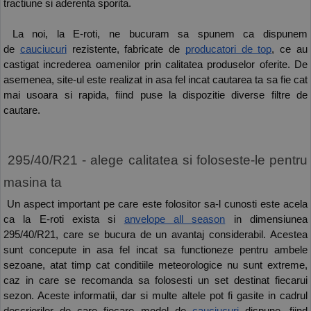
tractiune si aderenta sporita. 
 La noi, la E-roti, ne bucuram sa spunem ca dispunem 
de 
cauciucuri
 rezistente, fabricate de 
producatori de top
, ce au 
castigat increderea oamenilor prin calitatea produselor oferite. De 
asemenea, site-ul este realizat in asa fel incat cautarea ta sa fie cat 
mai usoara si rapida, fiind puse la dispozitie diverse filtre de 
cautare. 
 295/40/R21 - alege calitatea si foloseste-le pentru 
masina ta 
 Un aspect important pe care este folositor sa-l cunosti este acela 
ca la E-roti exista si 
anvelope all season
 in dimensiunea 
295/40/R21, care se bucura de un avantaj considerabil. Acestea 
sunt concepute in asa fel incat sa functioneze pentru ambele 
sezoane, atat timp cat conditiile meteorologice nu sunt extreme, 
caz in care se recomanda sa folosesti un set destinat fiecarui 
sezon. Aceste informatii, dar si multe altele pot fi gasite in cadrul 
descrierilor de care fiecare model de 
cauciucuri
 dispune, fiind 