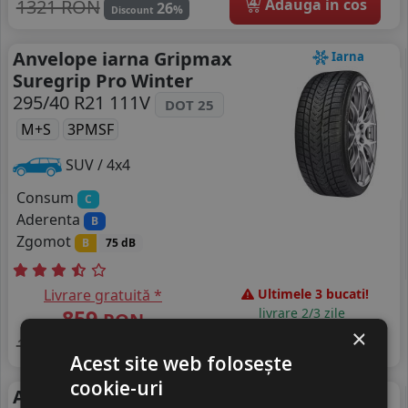
4
1321 RON
Adauga in cos
26
%
Discount
Anvelope iarna Gripmax
Iarna
Suregrip Pro Winter
295/40 R21 111V
DOT 25
M+S
3PMSF
SUV / 4x4
Consum
C
Aderenta
B
Zgomot
B
75 dB
Livrare gratuită *
Ultimele 3 bucati!
859
livrare 2/3 zile
RON
×
4
1004 RON
Adauga in cos
14
%
Discount
Acest site web folosește
cookie-uri
Anvelope vara Aplus Aerix
Vara