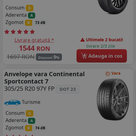
Consum
D
Aderenta
A
Zgomot
B
73 dB
Livrare gratuită *
Ultimele 2 bucati!
1544
livrare 2/3 zile
RON
4
1697 RON
Adauga in cos
9
%
Discount
Anvelope vara Continental
Vara
Sportcontact 7
305/25 R20 97Y FP
DOT 23
Turisme
Consum
D
Aderenta
A
Zgomot
B
74 dB