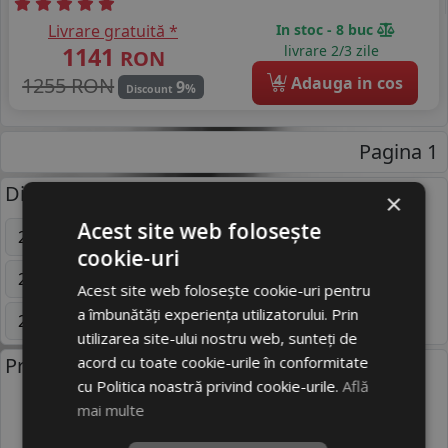
Livrare gratuită *
In stoc - 8 buc
1141
livrare 2/3 zile
RON
4
1255 RON
Adauga in cos
9
%
Discount
Pagina 1
Dimensiuni uzuale anvelope:
×
Acest site web folosește
205/55 R16
195/65 R15
225/45 R17
cookie-uri
225/50 R18
235/45 R18
215/65 R16C
Acest site web folosește cookie-uri pentru
a îmbunătăți experiența utilizatorului. Prin
245/50 R18
255/35 R18
Mai multe
utilizarea site-ului nostru web, sunteți de
acord cu toate cookie-urile în conformitate
Producatori anvelope:
cu Politica noastră privind cookie-urile.
Află
mai multe
BRIDGESTONE
CONTINENTAL