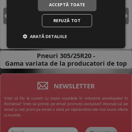
ACCEPTĂ TOATE
DUNLOP
GOODYEAR
Inapoi
I
REFUZĂ TOT
ARATĂ DETALIILE
HANKOOK
MICHELIN
Pneuri 305/25R20 -
Gama variata de la
producatori de top
NEWSLETTER
Vreți să fiți la curent cu toate noutățile în industria anvelopelor în
România? Vreți să primiți pe email promoții exclusive? Abonați-vă pe
email și veți primi pe email o dată pe săptămână cele mai bune oferte
și noutăți.