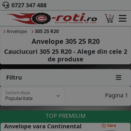
0727 347 488
0
ACASA
DESPRE NOI
Anvelope
305 25 R20
ANVELOPE
Anvelope 305 25 R20
AUTO
Cauciucuri 305 25 R20 - Alege din cele
2
CAMION
de produse
MOTO
AGROINDUSTRIALE
CAUTARE DUPA
Filtru
DIMENSIUNI
PRODUCATORI ANVELOPE
Sortare dupa
MARCA AUTO
Pagina 1
BLOG
B2B - COLABORARE COMPANII
TOP PREMIUM
CONT
Anvelope vara Continental
Vara
CONTACT