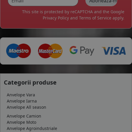
This site is protected by reCAPTCHA and the Google
Privacy Policy
and
Terms of Service
apply.
Categorii produse
Anvelope Vara
Anvelope Iarna
Anvelope All season
Anvelope Camion
Anvelope Moto
Anvelope Agroindustriale