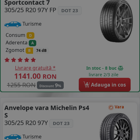
Sportcontact 7
COS (
0 PRODUSE
)
305/25 R20 97Y FP
DOT 23
Turisme
Consum
D
Aderenta
A
Zgomot
B
74 dB
Livrare gratuită *
In stoc - 8 buc
1141.00
livrare 2/3 zile
RON
1255 RON
4
Adauga in cos
9
%
Discount
Anvelope vara Michelin Ps4
Vara
S
305/25 R20 97Y
DOT 23
Turisme