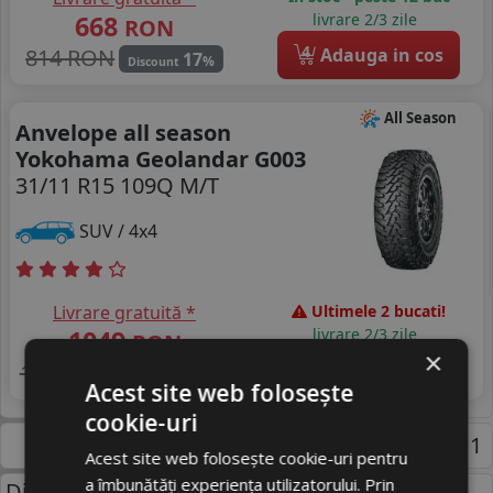
668
livrare 2/3 zile
RON
4
814 RON
Adauga in cos
17
%
Discount
All Season
Anvelope all season
Yokohama Geolandar G003
31/11 R15 109Q M/T
SUV / 4x4
Livrare gratuită *
Ultimele 2 bucati!
1049
livrare 2/3 zile
RON
×
4
1247 RON
Adauga in cos
15
%
Discount
Acest site web folosește
cookie-uri
Pagina 1
Acest site web folosește cookie-uri pentru
a îmbunătăți experiența utilizatorului. Prin
Dimensiuni uzuale anvelope: