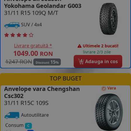
Yokohama Geolandar G003
COS (
0 PRODUSE
)
31/11 R15 109Q M/T
SUV / 4x4
Livrare gratuită *
Ultimele 2 bucati!
1049.00
livrare 2/3 zile
RON
1247 RON
4
Adauga in cos
15
%
Discount
TOP BUGET
Anvelope vara Chengshan
Vara
Csc302
31/11 R15C 109S
Autoutilitare
Consum
C