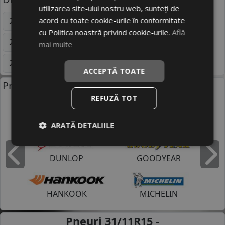
utilizarea site-ului nostru web, sunteți de
acord cu toate cookie-urile în conformitate
205/55 R16
195/65 R15
225/45 R17
cu Politica noastră privind cookie-urile.
Află
215/60 R16
205/70 R15
255/35 R19
mai multe
225/50 R17
235/45 R18
Mai multe
ACCEPTĂ TOATE
Producatori anvelope:
REFUZĂ TOT
BRIDGESTONE
CONTINENTAL
ARATĂ DETALIILE
DUNLOP
GOODYEAR
Inapoi
I
HANKOOK
MICHELIN
Pneuri 31/11R15 -