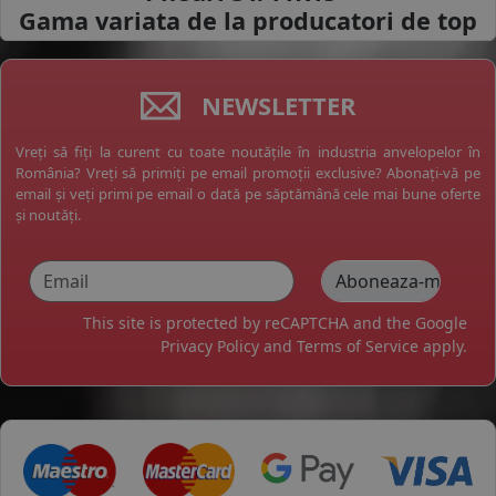
Gama variata de la
producatori de top
NEWSLETTER
Vreți să fiți la curent cu toate noutățile în industria anvelopelor în
România? Vreți să primiți pe email promoții exclusive? Abonați-vă pe
email și veți primi pe email o dată pe săptămână cele mai bune oferte
și noutăți.
This site is protected by reCAPTCHA and the Google
Privacy Policy
and
Terms of Service
apply.