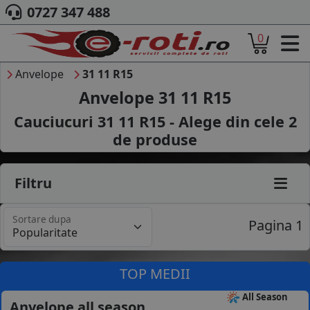
0727 347 488
0
ACASA
DESPRE NOI
Anvelope
31 11 R15
ANVELOPE
Anvelope 31 11 R15
AUTO
Cauciucuri 31 11 R15 - Alege din cele
2
CAMION
de produse
MOTO
AGROINDUSTRIALE
CAUTARE DUPA
Filtru
DIMENSIUNI
PRODUCATORI ANVELOPE
Sortare dupa
MARCA AUTO
Pagina 1
BLOG
B2B - COLABORARE COMPANII
TOP MEDII
CONT
All Season
Anvelope all season
CONTACT