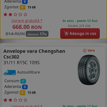
Aderenta
B
Zgomot
B
73 dB
Livrare gratuită *
In stoc - peste 12 buc
668.00
livrare 2/3 zile
RON
814 RON
4
Adauga in cos
17
%
Discount
Anvelope vara Chengshan
Vara
Csc302
31/11 R15C 109S
Autoutilitare
Consum
C
Aderenta
B
Zgomot
B
73 dB
Livrare gratuită *
In stoc - peste 12 buc