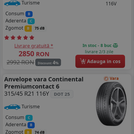
Turisme
Consum
B
Aderenta
C
Zgomot
B
75 dB
Livrare gratuită *
In stoc - 8 buc
2850
livrare 2/3 zile
RON
4
2992 RON
Adauga in cos
4
%
Discount
Anvelope vara Continental
Vara
Premiumcontact 6
315/45 R21 116Y
DOT 25
Turisme
Consum
C
Aderenta
B
Zgomot
B
74 dB