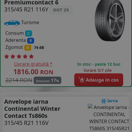
Premiumcontact 6
COS (
0 PRODUSE
)
315/45 R21 116Y
DOT 25
Turisme
Consum
C
Aderenta
B
Zgomot
B
74 dB
Livrare gratuită *
In stoc - peste 12 buc
1816.00
livrare 5/7 zile
RON
2214 RON
4
Adauga in cos
17
%
Discount
Anvelope iarna
Iarna
Continental Winter
Contact Ts860s
315/45 R21 116V