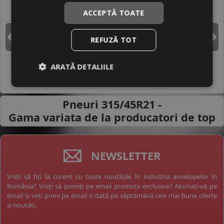
BRIDGESTONE
CONTINENTAL
ACCEPTĂ TOATE
REFUZĂ TOT
DUNLOP
GOODYEAR
Inapoi
I
ARATĂ DETALIILE
HANKOOK
MICHELIN
Pneuri 315/45R21 -
Gama variata de la
producatori de top
NEWSLETTER
Vreți să fiți la curent cu toate noutățile în industria anvelopelor în
România? Vreți să primiți pe email promoții exclusive? Abonați-vă pe
email și veți primi pe email o dată pe săptămână cele mai bune oferte
și noutăți.