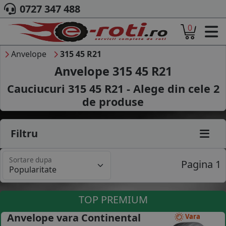
0727 347 488
0
ACASA
DESPRE NOI
Anvelope
315 45 R21
ANVELOPE
Anvelope 315 45 R21
AUTO
Cauciucuri 315 45 R21 - Alege din cele
2
CAMION
de produse
MOTO
AGROINDUSTRIALE
CAUTARE DUPA
Filtru
DIMENSIUNI
PRODUCATORI ANVELOPE
Sortare dupa
MARCA AUTO
Pagina 1
BLOG
B2B - COLABORARE COMPANII
TOP PREMIUM
CONT
Anvelope vara Continental
Vara
CONTACT