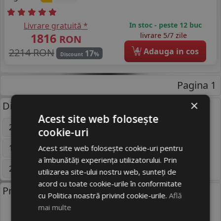
Livrare gratuită *
In stoc - peste 12 buc
1816
livrare 5/7 zile
RON
4
2214 RON
Adauga in cos
17
%
Discount
Pagina 1
×
Dimensiuni uzuale anvelope:
Acest site web folosește
205/55 R16
195/65 R15
225/45 R17
cookie-uri
195/60 R15
185/70 R14
225/70 R16
Acest site web folosește cookie-uri pentru
a îmbunătăți experiența utilizatorului. Prin
235/65 R17
215/65 R16C
Mai multe
utilizarea site-ului nostru web, sunteți de
acord cu toate cookie-urile în conformitate
Producatori anvelope:
cu Politica noastră privind cookie-urile.
Află
mai multe