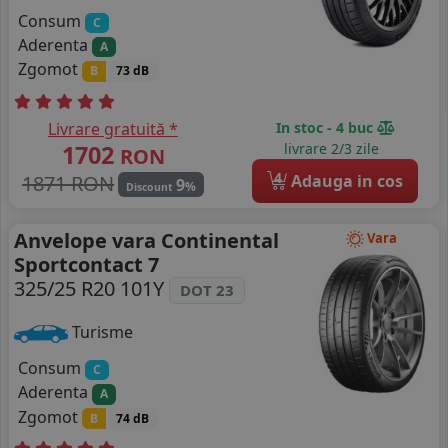
Consum
C
Aderenta
A
Zgomot
B
73 dB
Livrare gratuită *
In stoc - 4 buc
1702
livrare 2/3 zile
RON
4
1871 RON
Adauga in cos
9
%
Discount
Anvelope vara Continental
Vara
Sportcontact 7
325/25 R20 101Y
DOT 23
Turisme
Consum
C
Aderenta
A
Zgomot
B
74 dB