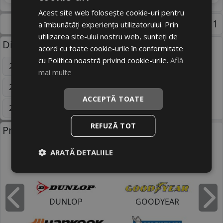
Acest site web folosește cookie-uri pentru
Pagina 1
a îmbunătăți experiența utilizatorului. Prin
utilizarea site-ului nostru web, sunteți de
Dimensiuni uzuale anvelope:
acord cu toate cookie-urile în conformitate
cu Politica noastră privind cookie-urile.
Află
205/55 R16
195/65 R15
225/45 R17
mai multe
215/70 R15C
225/45 R18
225/55 R18
ACCEPTĂ TOATE
225/55 R17
225/55 R19
Mai multe
REFUZĂ TOT
Producatori anvelope:
ARATĂ DETALIILE
BRIDGESTONE
CONTINENTAL
DUNLOP
GOODYEAR
Inapoi
I