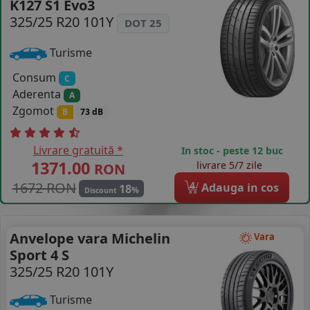
K127 S1 Evo3
COS (
0 PRODUSE
)
325/25 R20 101Y
DOT 25
Turisme
Consum
C
Aderenta
A
Zgomot
B
73 dB
Livrare gratuită *
In stoc - peste 12 buc
1371.00
livrare 5/7 zile
RON
1672 RON
4
Adauga in cos
18
%
Discount
Anvelope vara Michelin
Vara
Sport 4 S
325/25 R20 101Y
Turisme