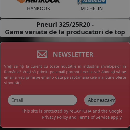
HANKOOK
MICHELIN
Pneuri 325/25R20 -
Gama variata de la
producatori de top
NEWSLETTER
Vreți să fiți la curent cu toate noutățile în industria anvelopelor în
România? Vreți să primiți pe email promoții exclusive? Abonați-vă pe
email și veți primi pe email o dată pe săptămână cele mai bune oferte
și noutăți.
This site is protected by reCAPTCHA and the Google
Privacy Policy
and
Terms of Service
apply.