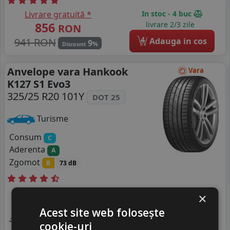
Livrare gratuită *
In stoc - 4 buc
856
livrare 2/3 zile
RON
4
941 RON
Adauga in cos
9
%
Discount
Anvelope vara Hankook
Vara
K127 S1 Evo3
325/25 R20 101Y
DOT 25
Turisme
Consum
C
Aderenta
A
Zgomot
B
73 dB
Livrare gratuită *
In stoc - peste 12 buc
×
1371
livrare 5/7 zile
RON
Acest site web folosește
4
1672 RON
Adauga in cos
18
%
Discount
cookie-uri