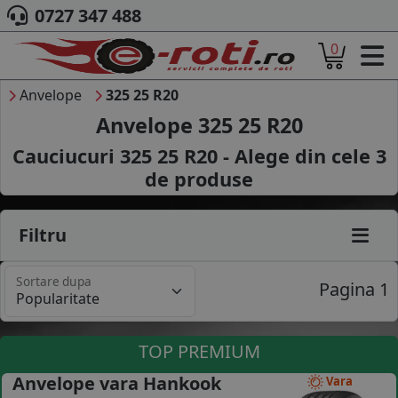
0727 347 488
0
ACASA
DESPRE NOI
Anvelope
325 25 R20
ANVELOPE
Anvelope 325 25 R20
AUTO
Cauciucuri 325 25 R20 - Alege din cele
3
CAMION
de produse
MOTO
AGROINDUSTRIALE
CAUTARE DUPA
Filtru
DIMENSIUNI
PRODUCATORI ANVELOPE
Sortare dupa
MARCA AUTO
Pagina 1
BLOG
B2B - COLABORARE COMPANII
TOP PREMIUM
CONT
Anvelope vara Hankook
Vara
CONTACT