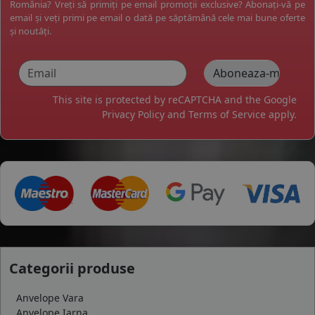
România? Vreți să primiți pe email promoții exclusive? Abonați-vă pe
email și veți primi pe email o dată pe săptămână cele mai bune oferte
și noutăți.
This site is protected by reCAPTCHA and the Google
Privacy Policy
and
Terms of Service
apply.
Categorii produse
Anvelope Vara
Anvelope Iarna