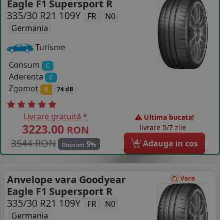
Eagle F1 Supersport R
335/30 R21 109Y
COS (
0 PRODUSE
)
FR
N0
Germania
Turisme
Consum
C
Aderenta
C
Zgomot
B
74 dB
Livrare gratuită *
Ultima bucata!
3223.00
livrare 5/7 zile
RON
3544 RON
4
Adauga in cos
9
%
Discount
Anvelope vara Goodyear
Vara
Eagle F1 Supersport R
335/30 R21 109Y
FR
N0
Germania