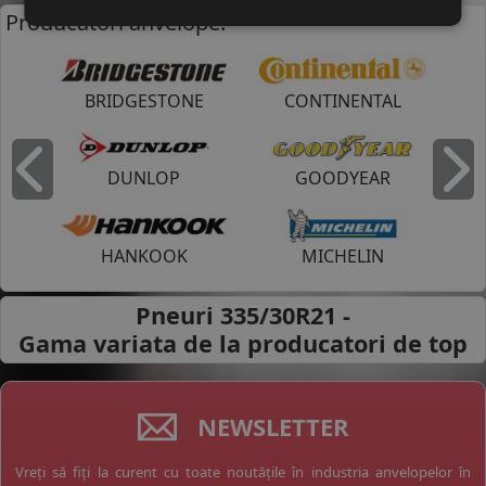
Producatori anvelope:
BRIDGESTONE
CONTINENTAL
DUNLOP
GOODYEAR
Inapoi
I
HANKOOK
MICHELIN
Pneuri 335/30R21 -
Gama variata de la
producatori de top
NEWSLETTER
Vreți să fiți la curent cu toate noutățile în industria anvelopelor în