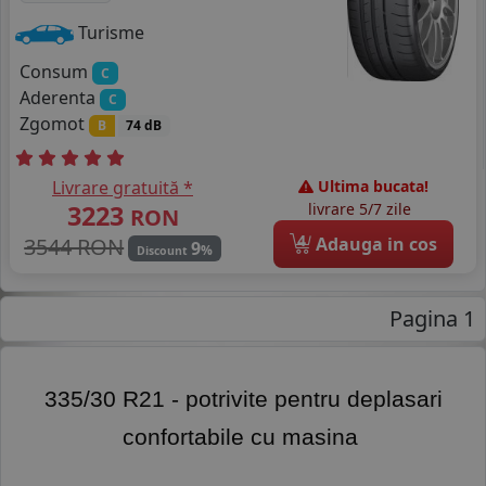
Turisme
Consum
C
Aderenta
C
Zgomot
B
74 dB
Livrare gratuită *
Ultima bucata!
3223
livrare 5/7 zile
RON
4
3544 RON
Adauga in cos
9
%
Discount
Pagina 1
 335/30 R21 - potrivite pentru deplasari 
confortabile cu masina 