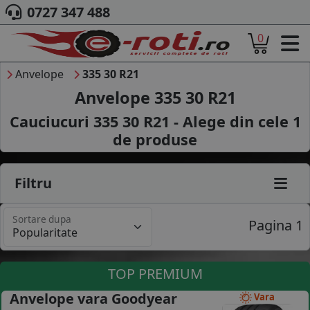
0727 347 488
0
ACASA
DESPRE NOI
Anvelope
335 30 R21
ANVELOPE
Anvelope 335 30 R21
AUTO
Cauciucuri 335 30 R21 - Alege din cele
1
CAMION
de produse
MOTO
AGROINDUSTRIALE
CAUTARE DUPA
Filtru
DIMENSIUNI
PRODUCATORI ANVELOPE
Sortare dupa
MARCA AUTO
Pagina 1
BLOG
B2B - COLABORARE COMPANII
TOP PREMIUM
CONT
Anvelope vara Goodyear
Vara
CONTACT