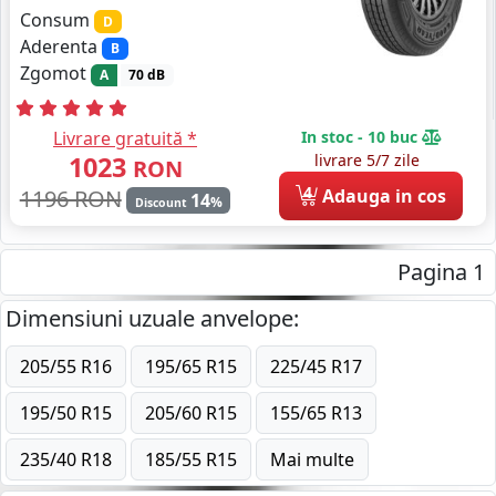
Consum
D
Aderenta
B
Zgomot
A
70 dB
Livrare gratuită *
In stoc - 10 buc
1023
livrare 5/7 zile
RON
4
1196 RON
Adauga in cos
14
%
Discount
Pagina 1
Dimensiuni uzuale anvelope:
205/55 R16
195/65 R15
225/45 R17
195/50 R15
205/60 R15
155/65 R13
235/40 R18
185/55 R15
Mai multe