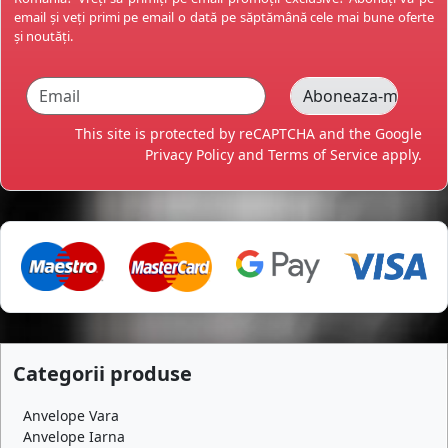
email și veți primi pe email o dată pe săptămână cele mai bune oferte
și noutăți.
This site is protected by reCAPTCHA and the Google
Privacy Policy
and
Terms of Service
apply.
Categorii produse
Anvelope Vara
Anvelope Iarna