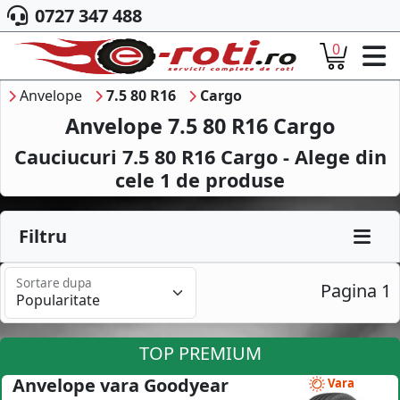
0727 347 488
0
ACASA
DESPRE NOI
Anvelope
7.5 80 R16
Cargo
ANVELOPE
Anvelope 7.5 80 R16 Cargo
AUTO
Cauciucuri 7.5 80 R16 Cargo - Alege din
CAMION
cele
1
de produse
MOTO
AGROINDUSTRIALE
CAUTARE DUPA
Filtru
DIMENSIUNI
PRODUCATORI ANVELOPE
Sortare dupa
MARCA AUTO
Pagina 1
BLOG
B2B - COLABORARE COMPANII
TOP PREMIUM
CONT
Anvelope vara Goodyear
Vara
CONTACT