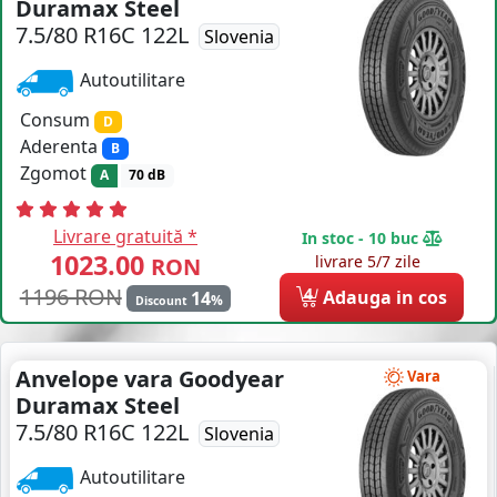
Duramax Steel
7.5/80 R16C 122L
COS (
0 PRODUSE
)
Slovenia
Autoutilitare
Consum
D
Aderenta
B
Zgomot
A
70 dB
Livrare gratuită *
In stoc - 10 buc
1023.00
livrare 5/7 zile
RON
1196 RON
4
Adauga in cos
14
%
Discount
Anvelope vara Goodyear
Vara
Duramax Steel
7.5/80 R16C 122L
Slovenia
Autoutilitare