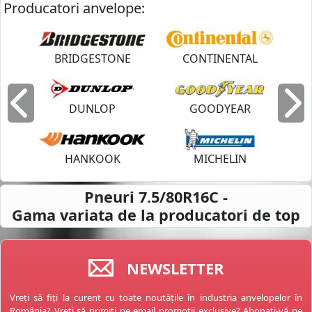
Producatori anvelope:
BRIDGESTONE
CONTINENTAL
DUNLOP
GOODYEAR
Inapoi
I
HANKOOK
MICHELIN
Pneuri 7.5/80R16C -
Gama variata de la
producatori de top
NEWSLETTER
Vreți să fiți la curent cu toate noutățile în industria anvelopelor în
România? Vreți să primiți pe email promoții exclusive? Abonați-vă pe