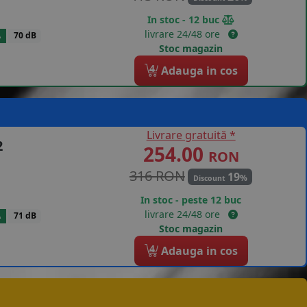
In stoc - 12 buc
livrare 24/48 ore
A
70 dB
Stoc magazin
4
Adauga in cos
Livrare gratuită *
2
254.00
RON
316 RON
19
%
Discount
In stoc - peste 12 buc
livrare 24/48 ore
A
71 dB
Stoc magazin
4
Adauga in cos