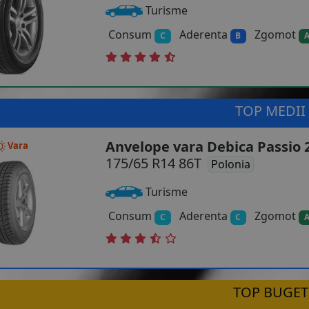
Turisme
Consum
Aderenta
Zgomot
C
B
TOP MEDII
Anvelope vara Debica Passio 
Vara
175/65 R14 86T
Polonia
Turisme
Consum
Aderenta
Zgomot
C
C
TOP BUGET