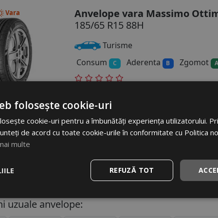
Anvelope vara Massimo Ottim
Vara
185/65 R15 88H
Turisme
Consum
Aderenta
Zgomot
C
B
eb folosește cookie-uri
osește cookie-uri pentru a îmbunătăți experiența utilizatorului. Prin
pare rau. Nu am gasit anvelop
unteți de acord cu toate cookie-urile în conformitate cu Politica n
mai multe
IILE
REFUZĂ TOT
ACCE
i uzuale anvelope: