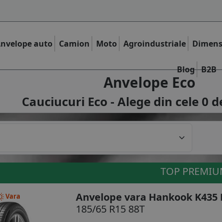
nvelope auto
Camion
Moto
Agroindustriale
Dimens
Blog
B2B
Anvelope Eco
Cauciucuri Eco - Alege din cele
0
d
TOP PREMI
Anvelope vara Hankook K435 K
Vara
185/65 R15 88T