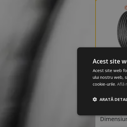
Acest site w
Acest site web fol
Ne 
ului nostru web, s
cookie-urile.
Află 
ARATĂ DETAL
Dimensiun