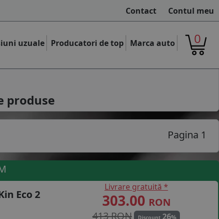
Contact
Contul meu
0
iuni uzuale
Producatori de top
Marca auto
e produse
Pagina 1
UM
Livrare gratuită *
in Eco 2
303.00
RON
413 RON
26
%
Discount