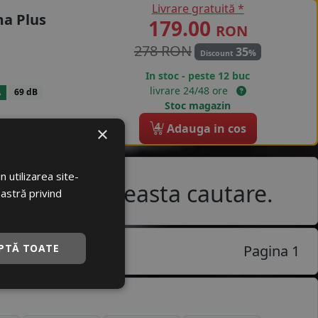
Livrare gratuită *
a Plus
179.00
RON
278 RON
35
%
Discount
In stoc - peste 12 buc
livrare 24/48 ore
A
69 dB
Stoc magazin
4
Adauga in cos
×
 utilizarea site-
e pentru aceasta cautare.
oastră privind
PTĂ TOATE
Pagina 1