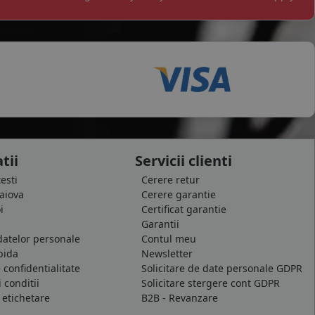
tii
Servicii clienti
testi
Cerere retur
raiova
Cerere garantie
i
Certificat garantie
Garantii
datelor personale
Contul meu
pida
Newsletter
e confidentialitate
Solicitare de date personale GDPR
 conditii
Solicitare stergere cont GDPR
 etichetare
B2B - Revanzare