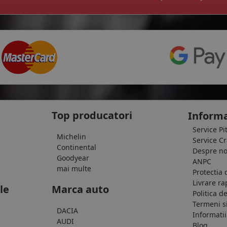
Top producatori
Informa
Service Pi
Michelin
Service C
Continental
Despre no
Goodyear
ANPC
mai multe
Protectia 
Livrare ra
le
Marca auto
Politica d
Termeni si
DACIA
Informatii
AUDI
Blog