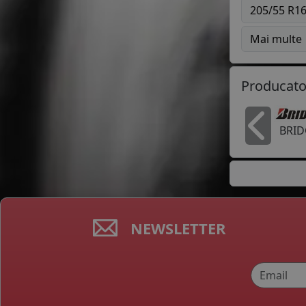
205/55 R1
Mai multe
Producato
BRI
In
NEWSLETTER