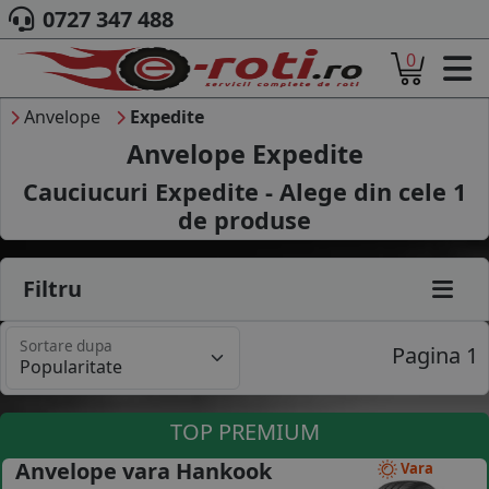
0727 347 488
0
ACASA
DESPRE NOI
Anvelope
Expedite
ANVELOPE
Anvelope Expedite
AUTO
Cauciucuri Expedite - Alege din cele
1
CAMION
de produse
MOTO
AGROINDUSTRIALE
CAUTARE DUPA
Filtru
DIMENSIUNI
PRODUCATORI ANVELOPE
Sortare dupa
MARCA AUTO
Pagina 1
BLOG
B2B - COLABORARE COMPANII
TOP PREMIUM
CONT
Anvelope vara Hankook
Vara
CONTACT