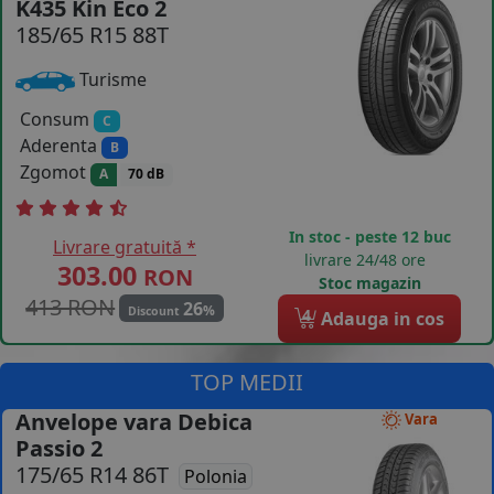
K435 Kin Eco 2
185/65 R15 88T
COS (
0 PRODUSE
)
Turisme
Consum
C
Aderenta
B
Zgomot
A
70 dB
In stoc - peste 12 buc
Livrare gratuită *
livrare 24/48 ore
303.00
RON
Stoc magazin
413 RON
26
%
Discount
4
Adauga in cos
TOP MEDII
Anvelope vara Debica
Vara
Passio 2
175/65 R14 86T
Polonia