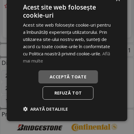
Acest site web folosește
Livrare gratuită *
Ultima bucata!
cookie-uri
291
livrare 2/3 zile
RON
Acest site web folosește cookie-uri pentru
4
319 RON
Adauga in cos
8
%
a îmbunătăți experiența utilizatorului. Prin
Discount
utilizarea site-ului nostru web, sunteți de
acord cu toate cookie-urile în conformitate
Pagina 1
cu Politica noastră privind cookie-urile.
Află
mai multe
Dimensiuni uzuale anvelope:
205/55 R16
195/65 R15
225/45 R17
ACCEPTĂ TOATE
225/75 R16C
195/75 R16C
235/65 R16C
REFUZĂ TOT
185/65 R14
195/60 R16C
Mai multe
ARATĂ DETALIILE
Producatori anvelope: