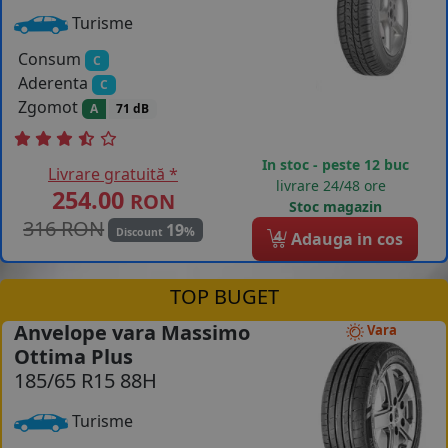
Turisme
Consum
C
Aderenta
C
Zgomot
A
71 dB
In stoc - peste 12 buc
Livrare gratuită *
livrare 24/48 ore
254.00
RON
Stoc magazin
316 RON
19
%
Discount
4
Adauga in cos
TOP BUGET
Anvelope vara Massimo
Vara
Ottima Plus
185/65 R15 88H
Turisme