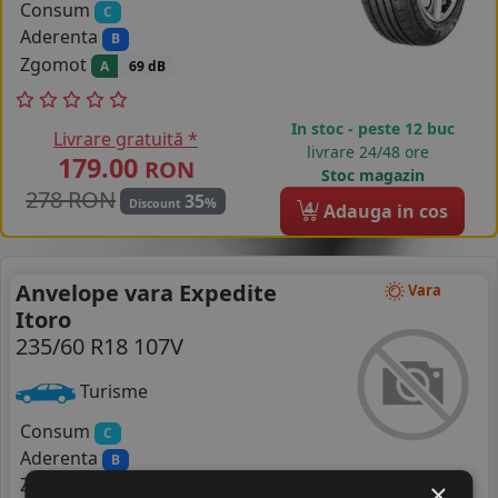
Consum
C
Aderenta
B
Zgomot
A
69 dB
In stoc - peste 12 buc
Livrare gratuită *
livrare 24/48 ore
179.00
RON
Stoc magazin
278 RON
35
%
Discount
4
Adauga in cos
Anvelope vara Expedite
Vara
Itoro
235/60 R18 107V
Turisme
Consum
C
Aderenta
B
Zgomot
×
A
71 dB