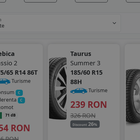
a
ebica
Taurus
ssio 2
Summer 3
5/65 R14 86T
185/60 R15
88H
Turisme
Turisme
onsum
C
derenta
C
239
RON
gomot
326 RON
71 dB
26
54
RON
%
Discount
16 RON