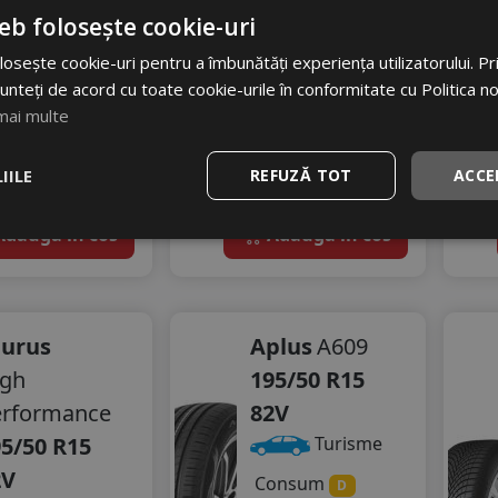
71 dB
346 RON
eb folosește cookie-uri
95
RON
16
%
Discount
osește cookie-uri pentru a îmbunătăți experiența utilizatorului. Prin
56 RON
unteți de acord cu toate cookie-urile în conformitate cu Politica n
mai multe
23
%
scount
stoc - peste 12 buc
In stoc - peste 12 buc
IILE
REFUZĂ TOT
ACCE
vrare 24/48 ore
livrare 24/48 ore
Stoc magazin
Stoc magazin
4
dauga in cos
Adauga in cos
aurus
Aplus
A609
igh
195/50 R15
erformance
82V
5/50 R15
Turisme
2V
Consum
D