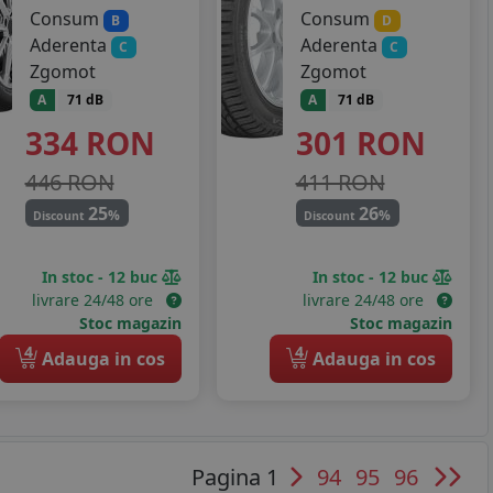
Consum
Consum
B
D
Aderenta
Aderenta
C
C
Zgomot
Zgomot
A
71 dB
A
71 dB
334
RON
301
RON
446 RON
411 RON
25
26
%
%
Discount
Discount
In stoc - 12 buc
In stoc - 12 buc
livrare 24/48 ore
livrare 24/48 ore
Stoc magazin
Stoc magazin
4
4
Adauga in cos
Adauga in cos
Pagina 1
94
95
96