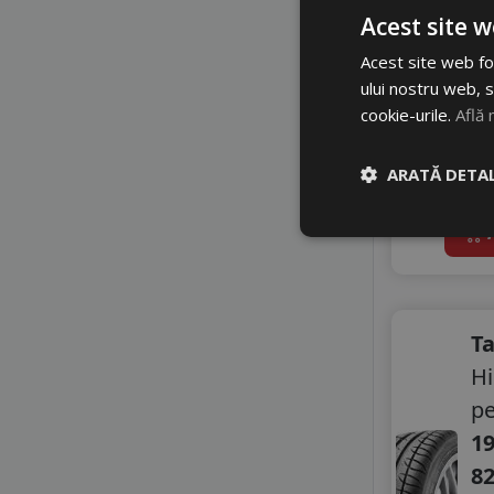
GOODRIDE
A
Acest site w
GRENLANDER
1
GRIPMAX
Acest site web fol
GT RADIAL
2
ului nostru web, s
HEADWAY
cookie-urile.
Află 
Di
HIFLY
In 
IMPERIAL
ARATĂ DETAL
li
KELLY
KORMORAN
4
A
LANDSAIL
LASSA
LAUFENN
LEAO
T
LINGLONG
H
MASSIMO
MASTERSTEEL
p
MAXXIS
19
MAZZINI
8
MILESTONE