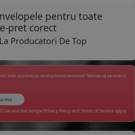
anvelopele pentru toate
te-pret corect
 La Producatori De Top
ânia? Vreți să primiți pe email promoții exclusive? Abonați-vă pe email și
APTCHA and the Google
Privacy Policy
and
Terms of Service
apply.