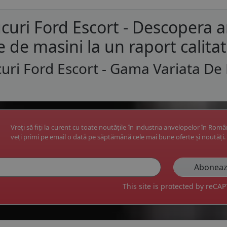
curi Ford Escort - Descopera 
e de masini la un raport calita
uri Ford Escort - Gama Variata De
Vreți să fiți la curent cu toate noutățile în industria anvelopelor în Rom
veți primi pe email o dată pe săptămână cele mai bune oferte și noutăți.
This site is protected by reC