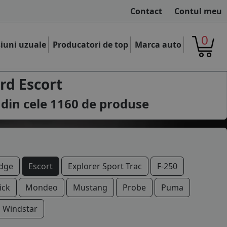
Contact
Contul meu
0
iuni uzuale
Producatori de top
Marca auto
rd Escort
 din cele
1160
de produse
dge
Escort
Explorer Sport Trac
F-250
ick
Mondeo
Mustang
Probe
Puma
Windstar