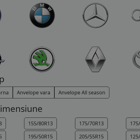
p
arna
Anvelope vara
Anvelope All season
dimensiune
3
155/80R13
175/70R13
175
5
195/50R15
205/55R15
125