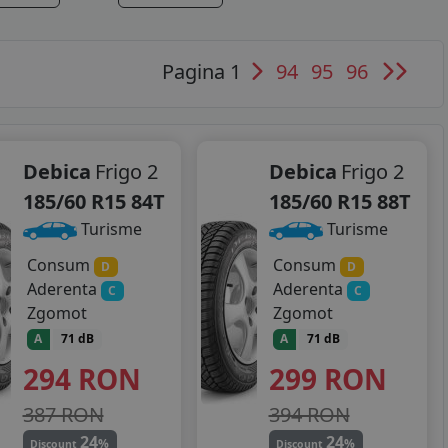
Pagina 1
94
95
96
Debica
Frigo 2
Debica
Frigo 2
185/60 R15 84T
185/60 R15 88T
Turisme
Turisme
Consum
Consum
D
D
Aderenta
Aderenta
C
C
Zgomot
Zgomot
A
71 dB
A
71 dB
294
RON
299
RON
387 RON
394 RON
24
24
%
%
Discount
Discount