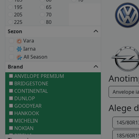
195
65
205
70
225
80
Sezon
Vara
Iarna
All Season
Brand
Anotim
ANVELOPE PREMIUM
BRIDGESTONE
CONTINENTAL
Anvelope i
DUNLOP
Alege 
GOODYEAR
HANKOOK
MICHELIN
145/80R1
NOKIAN
PIRELLI
185/60R1