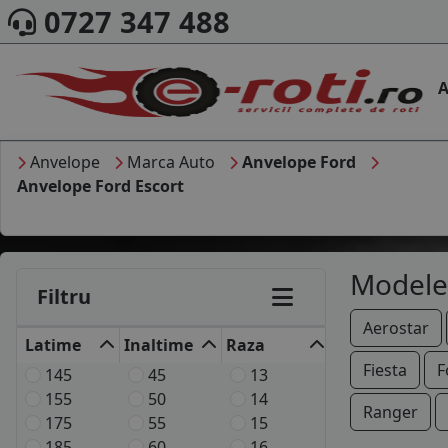
0727 347 488
A
Anvelope
Marca Auto
Anvelope Ford
Anvelope Ford Escort
Modele
Filtru
Aerostar
Latime
Inaltime
Raza
Fiesta
F
145
45
13
155
50
14
Ranger
175
55
15
185
60
16