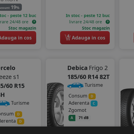
19
%
scount
stoc - peste 12 buc
In stoc - peste 12 buc
vrare 24/48 ore
livrare 24/48 ore
Stoc magazin
Stoc magazin
4
dauga in cos
Adauga in cos
rcelo
Debica
Frigo 2
eeze s1
185/60 R14 82T
5/60 R15
Turisme
8H
Consum
D
Aderenta
Turisme
C
Zgomot
onsum
D
A
71 dB
derenta
D
289
RON
gomot