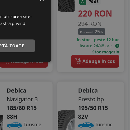
283
RON
A
70 dB
220
RON
344 RON
 utilizarea site-
294 RON
17
oastră privind
%
Discount
25
%
Discount
In stoc - peste 12 buc
In stoc - peste 12 buc
PTĂ TOATE
livrare 24/48 ore
livrare 24/48 ore
Stoc magazin
Stoc magazin
4
4
Adauga in cos
Adauga in cos
Debica
Debica
Navigator 3
Presto hp
185/60 R15
195/50 R15
88H
82V
Turisme
Turisme