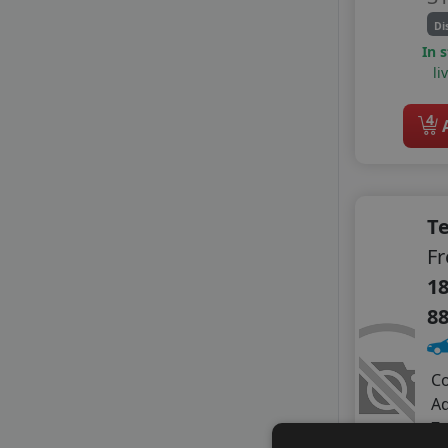
APLUS
Di
APTANY
In 
AUSTONE
li
AUTOGREEN
CEAT
4
A
CHENGSHAN
DELINTE
DELMAX
DIPLOMAT
Te
DOUBLE COIN
Fr
DOUBLESTAR
18
FEU VERT
FIREMAX
8
FORTUNA
FORTUNE
C
GAJAH TUNGGAL
A
GITI
Z
GOLDLINE