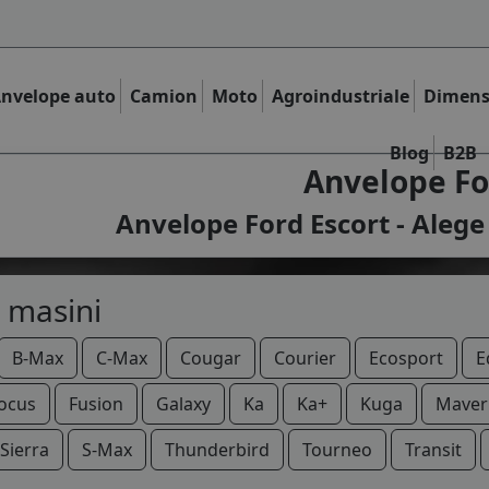
nvelope auto
Camion
Moto
Agroindustriale
Dimens
Blog
B2B
Anvelope Fo
Anvelope Ford Escort - Alege
 masini
B-Max
C-Max
Cougar
Courier
Ecosport
E
ocus
Fusion
Galaxy
Ka
Ka+
Kuga
Maver
Sierra
S-Max
Thunderbird
Tourneo
Transit