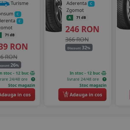
Aderenta
Turisme
C
Zgomot
onsum
C
A
71 dB
derenta
C
246
RON
gomot
71 dB
366 RON
39
RON
32
%
Discount
26 RON
26
%
scount
In stoc - 12 buc
In stoc - 12 buc
vrare 24/48 ore
livrare 24/48 ore
Stoc magazin
Stoc magazin
4
dauga in cos
Adauga in cos