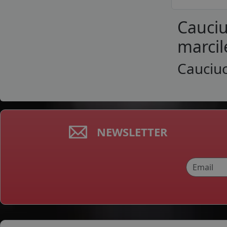
SUMITOMO
Cauciu
SUNNY
TAURUS
marcil
TERCELO
TIGAR
Cauciuc
TOMKET
TOURADOR
TRACMAX
TRANSMATE
TRIANGLE
NEWSLETTER
TURON
TYFOON
VIKING
WESTLAKE
WINDFORCE
XBRI
ZEETEX