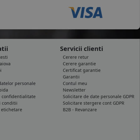
tii
Servicii clienti
testi
Cerere retur
raiova
Cerere garantie
i
Certificat garantie
Garantii
datelor personale
Contul meu
pida
Newsletter
e confidentialitate
Solicitare de date personale GDPR
 conditii
Solicitare stergere cont GDPR
 etichetare
B2B - Revanzare