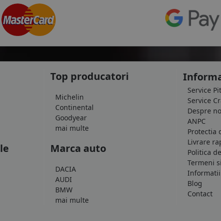
Top producatori
Informa
Service Pi
Michelin
Service C
Continental
Despre no
Goodyear
ANPC
mai multe
Protectia 
Livrare ra
le
Marca auto
Politica d
Termeni si
DACIA
Informatii
AUDI
Blog
BMW
Contact
mai multe