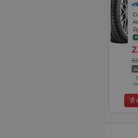
MILEVER
MINERVA
C
MIRAGE
A
NANKANG
Z
NOVEX
A
ONYX
2
OPTIMO
OPTIMO BY HANKOOK
3
PETLAS
PRINX
Di
RADAR
li
RIKEN
ROADHOG
4
ROADX
A
ROYAL BLACK
SAILUN
SEBRING
SONIX
STARMAXX