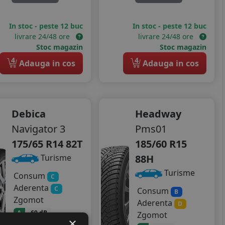
In stoc - peste 12 buc
In stoc - peste 12 buc
livrare 24/48 ore
livrare 24/48 ore
Stoc magazin
Stoc magazin
4
4
Adauga in cos
Adauga in cos
Debica
Headway
Navigator 3
Pms01
175/65 R14 82T
185/60 R15
88H
Turisme
Turisme
Consum
C
Aderenta
C
Consum
B
Zgomot
Aderenta
D
A
69 dB
Zgomot
×