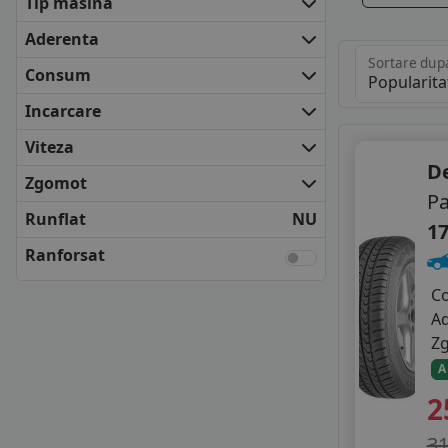
Tip masina
ANVELOPE MEDII
BARUM
Aderenta
BF GOODRICH
Sortare dup
Consum
COOPER
DEBICA
Incarcare
FALKEN
Viteza
FIRESTONE
D
FULDA
Zgomot
Pa
KLEBER
Runflat
NU
KUMHO
17
MATADOR
Ranforsat
NEXEN
C
SAVA
A
SEMPERIT
Z
TOYO
A
UNIROYAL
VREDESTEIN
2
YOKOHAMA
3
ANVELOPE BUGET